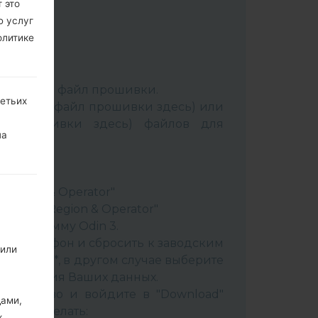
 это
ю услуг
олитике
:
Odin 3
.
аспакуйте файл прошивки.
ретьих
Выбрать 1 файл прошивки здесь) или
йл прошивки здесь) файлов для
на
ery"
"
& Region & Operator"
ountry & Region & Operator"
в программу Odin 3.
ить телефон и сбросить к заводским
 или
 CSC _ ***, в другом случае выберите
сохранения Ваших данных.
стройство и войдите в "Download"
дами,
к это сделать:
х