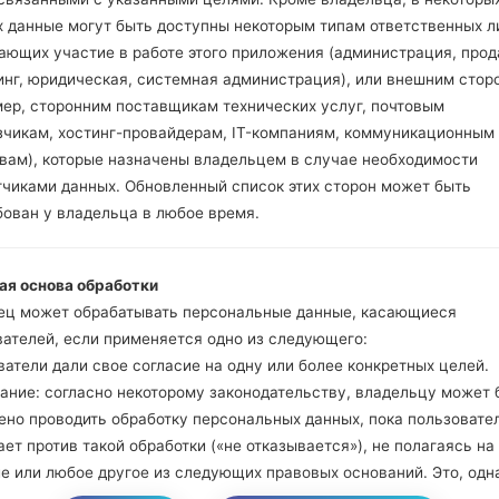
Нажмите и удержи
х данные могут быть доступны некоторым типам ответственных л
и Bixbi.
ающих участие в работе этого приложения (администрация, прод
Нажмите и удер
инг, юридическая, системная администрация), или внешним стор
громкости. Подклю
мер, сторонним поставщикам технических услуг, почтовым
кабель.
зчикам, хостинг-провайдерам, IT-компаниям, коммуникационным
Нажмите и удержи
твам), которые назначены владельцем в случае необходимости
и домой.
тчиками данных. Обновленный список этих сторон может быть
Подключите US
бован у владельца в любое время.
уменьшение звука и B
Нажмите и уде
увеличения громкос
ая основа обработки
Далее подключите
ец может обрабатывать персональные данные, касающиеся
должна определить
вателей, если применяется одно из следующего:
появится на экране.
атели дали свое согласие на одну или более конкретных целей.
Укажите только "F.Re
ание: согласно некоторому законодательству, владельцу может 
В конце нажмите к
ено проводить обработку персональных данных, пока пользовате
перезагрузится и от
ет против такой обработки («не отказывается»), не полагаясь на
е или любое другое из следующих правовых оснований. Это, одна