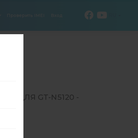
RU
Проверить IMEI
Вход
3 ДЛЯ GT-N5120 -
→
GT-