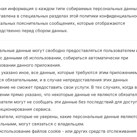
ОПИСАНИЕ
Telstra, YES Optus, Vodafone A
Х
ная информация о каждом типе собираемых персональных данны
U, Virgin Mobile, 3, Crazy Johns
тавлена в специальных разделах этой политики конфиденциально
иальных пояснительных сообщениях, которые отображаются
1.ПРОВЕРИТЬ НАЛИЧИЕ RECAPTCHA
2
едственно перед сбором данных.
альные данные могут свободно предоставляться пользователем и
 с данными об использовании, собираться автоматически при
зовании данного приложения.
 указано иное, все данные, которые требуются этим приложением
ся обязательными, и в случае непредоставления этих данных
ние не сможет предоставить свои услуги. В тех случаях, когда в
ении прямо указано, что некоторые данные не являются обязате
атели могут не сообщать эти данные без последствий для досту
нкционирования сервиса.
ватели, которые не уверены, какие персональные данные являют
ельными, могут связаться с владельцем.
спользование файлов cookie - или других средств отслеживания