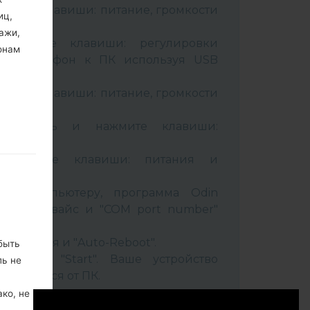
вайте клавиши: питание, громкости
иц,
ажи,
живайте клавиши: регулировки
онам
чив телефон к ПК используя USB
вайте клавиши: питание, громкости
B кабель и нажмите клавиши:
ixbi.
рживайте клавиши: питания и
ти
 к компьютеру, программа Odin
 Ваш девайс и "COM port number"
set" время и "Auto-Reboot".
быть
нопку "Start". Ваше устройство
ль не
соединится от ПК.
ко, не