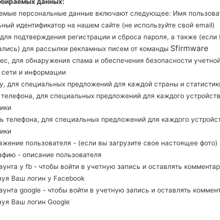
обираемых данных:
Загрузите последнее обновление прошивки дл
емые персональные данные включают следующее: Имя пользова
забудьте проверить, соответствует ли номер м
ный идентификатор на нашем сайте (не используйте свой email)
N5120. Код прошивки XSA для AUSTRALIA. 
, для подтверждения регистрации и сброса пароля, а также (если
N5120XXDNE4 и версия CSC N5120XSADNF1,
Sfirmware
ались) для рассылки рекламных писем от команды
операционной системы данной прошивки Androi
рес, для обнаружения спама и обеспечения безопасности учетно
как прошить стоковую прошивку на устройства
, сети и информации
ну, для специальных предложений для каждой страны и статистик
д телефона, для специальных предложений для каждого устройств
НАЗВАНИЕ ФАЙЛА
GT-N5120_XSA_1_20140627102
Т
750_lzocuxam9v
тики
ль телефона, для специальных предложений для каждого устройс
РАЗМЕР ФАЙЛА
1.61 GiB
М
тики
ажение пользователя - (если вы загрузите свое настоящее фото)
ОПЕРАЦИОННАЯ
Android KitKat 4.4.2
PD
афию - описание пользователя
СИСТЕМА
каунта у fb - чтобы войти в учетную запись и оставлять комментар
зуя Ваш логин у Facebook
PDA/AP ВЕРСИЯ
N5120XSADNF1
PD
каунта google - чтобы войти в учетную запись и оставлять коммен
РЕГИОН
С
XSA
зуя Ваш логин Google