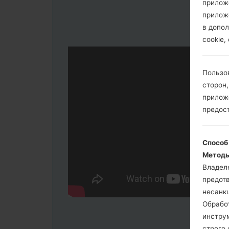
прилож
прилож
в допол
cookie,
Пользо
сторон,
приложе
предос
Способ
Методы
Владел
предот
несанк
Обрабо
инстру
строго