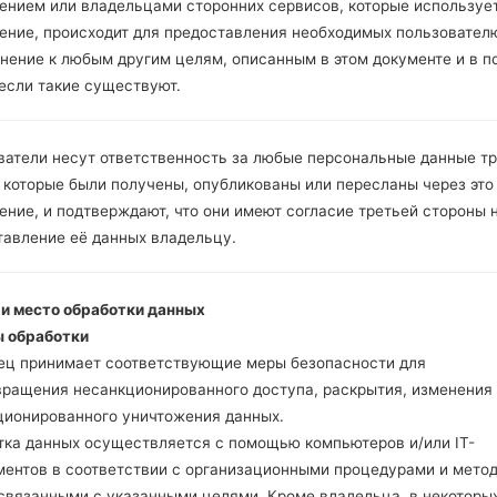
ением или владельцами сторонних сервисов, которые использует
Инструкции
ение, происходит для предоставления необходимых пользовател
нение к любым другим целям, описанным в этом документе и в п
 если такие существуют.
Скачайте на свой ПК
Далее загрузите и р
ватели несут ответственность за любые персональные данные т
Вам необходимо 1 (
 которые были получены, опубликованы или пересланы через это
5 (Выбрать 5 фа
ние, и подтверждают, что они имеют согласие третьей стороны 
прошивки:
тавление её данных владельцу.
AP: "System & Recov
CP: "Modem & Radio
CSC _ ***: "Country 
 и место обработки данных
HOME_CSC _ ***: "C
 обработки
Добавьте все файлы 
ец принимает соответствующие меры безопасности для
Если вы хотите прош
вращения несанкционированного доступа, раскрытия, изменения
настройкам выберите
ционированного уничтожения данных.
HOME_CSC _ *** для 
тка данных осуществляется с помощью компьютеров и/или IT-
Теперь выключите у
ментов в соответствии с организационными процедурами и мето
режим. Все методы ка
 связанными с указанными целями. Кроме владельца, в некоторы