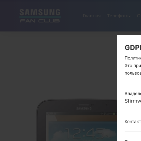
Главная
Телефоны
О
GDP
Полити
Это пр
пользо
Владел
Sfirm
Контак