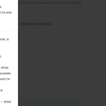
ЕШ
e717cacec40d0ba0626cc0d706e86fe0
х
сти или
.НАЖМИТЕ, ЧТОБЫ СКАЧАТЬ
СКАЧАТЬ
ли, в
,
 этом
льными,
пности
ся
 − этим