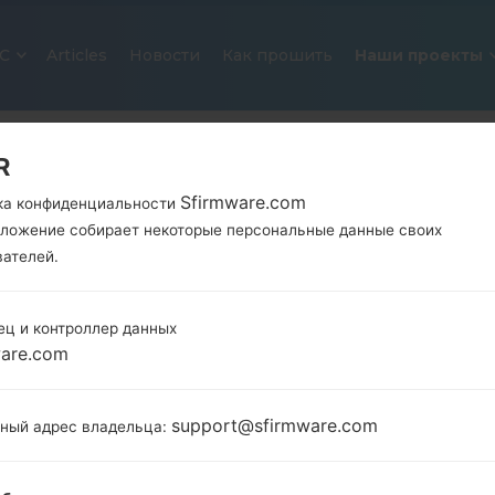
С
Articles
Новости
Как прошить
Наши проекты
R
Sfirmware.com
ка конфиденциальности
иложение собирает некоторые персональные данные своих
вателей.
ец и контроллер данных
ОФИЦИАЛЬНАЯ ПРОШИВКА #362
ware.com
SAMSUNGGALAXY NOTE 8.0 LTE
support@sfirmware.com
тный адрес владельца:
Главная
→
Galaxy Note 8.0 LTE
→
SamsungGT-N5120
N5120_XSA_1_20140627102750_lzocuxam9v.zip