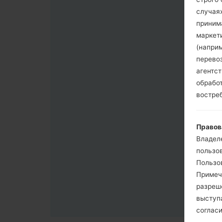
случая
приним
маркет
(напри
перево
агентс
обрабо
востре
Правов
Владел
пользо
Пользов
Примеч
разреш
выступа
согласи