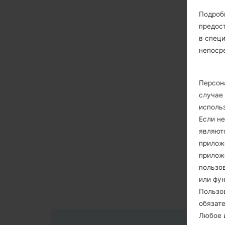
Подроб
предос
в спец
непоср
Персон
случае
исполь
Если не
являют
приложе
прилож
пользов
или фу
Пользо
обязат
Любое и