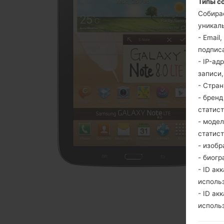
Типы с
Собира
уникаль
- Email
подпис
- IP-ад
записи
- Стра
- брен
статис
- моде
статис
- изобр
- биогр
- ID ак
исполь
- ID ак
исполь