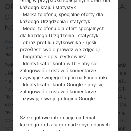
Kraj, w przypadku specjalnych ofert dla
-
OPROGRAMOWANIE #3623 DLA:
każdego kraju i statystyk
Marka telefonu, specjalne oferty dla
-
GT-N5120 - SAMSUNGGALAXY
każdego Urządzenia i statystyki
NOTE 8.0 LTE
Model telefonu dla ofert specjalnych
-
dla każdego Urządzenia i statystyk
Strona startowa
→
Galaxy Note 8.0 LTE
→
obraz profilu użytkownika - (jeśli
-
SamsungGT-N5120
→
GT-
prześlesz swoje prawdziwe zdjęcie)
N5120_XSA_1_20140627102750_lzocuxam9v.zip
biografia - opis użytkownika
-
Identyfikator konta w fb - aby się
-
Pobierz najnowszą aktualizację oprogramowania
zalogować i zostawić komentarze
układowego dla Samsung Galaxy Note 8.0 LTE, ale
używając swojego loginu na Facebooku
nie zapomnij sprawdzić, czy numer modelu
Identyfikator konta Google - aby się
-
Twojego smartfona odpowiada wskazanemu GT-
zalogować i zostawić komentarze
N5120. Kod oprogramowania układowego to XSA z
używając swojego loginu Google
AUSTRALIA. Produkt jest dostarczany z wersją PDA
N5120XXDNE4, wersja CSC N5120XSADNF1, wersja
Szczegółowe informacje na temat
MODEM N5120XXDNE4. Wersja systemu
każdego rodzaju gromadzonych danych
operacyjnego danego oprogramowania