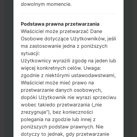
dowolnym momencie.
Dodaj wszystkie pliki w Odin 3.
Jeśli chcesz wyczyścić pamięć flash użyj
CSC_*** albo użyj HOME_CSC_ ***, aby
Podstawa prawna przetwarzania
zachować wszystkie swoje dane i aplikacje.
Właściciel może przetwarzać Dane
Teraz wyłącz swój telefon i przejdź do
Osobowe dotyczące Użytkowników, jeśli
trybu pobierania. Jak wykonać wszystkie
ma zastosowanie jedna z poniższych
metody:
sytuacji:
Naciśnij i przytrzymaj klawisz zasilania,
Użytkownicy wyrazili zgodę na jeden lub
przycisk zwiększania głośności i klawisz
więcej konkretnych celów. Uwaga:
Bixby.
zgodnie z niektórymi ustawodawstwami,
Naciśnij i przytrzymaj klawisze
Właściciel może mieć prawo na
zwiększania i zmniejszania głośności,
przetwarzanie danych osobowych,
następnie podłącz kabel USB.
dopóki Użytkownik nie wyrazi sprzeciwu
Naciśnij i przytrzymaj klawisz zasilania,
wobec takiedo przetwarzania („nie
przycisk zmniejszania głośności i klawisz
zrezygnuje”), bez konieczności
strony domowej.
polegania na zgodzie lub innej z
Podłącz kabel USB, a następnie naciśnij i
poniższych podstaw prawnych. Nie
przytrzymaj przycisk Bixby i klawisz
dotyczy to jednak, gdy przetwarzanie