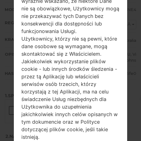
wyraźnie wskazano, że niektóre Dane
nie są obowiązkowe, Użytkownicy mogą
MODEM/CP WERSJA
N5120XXDNE4
nie przekazywać tych Danych bez
REGION
konsekwencji dla dostępności lub
XSA
funkcjonowania Usługi.
Użytkownicy, którzy nie są pewni, które
KRAJ
Australia
dane osobowe są wymagane, mogą
skontaktować się z Właścicielem.
OPIS
Telstra, YES Optus, Vodafone AU, Vi
rgin Mobile, 3, Crazy Johns
Jakiekolwiek wykorzystanie plików
cookie - lub innych środków śledzenia -
HASH
e717cacec40d0ba0626cc0d706e86fe0
przez tą Aplikację lub właścicieli
serwisów osób trzecich, którzy
korzystają z tej Aplikacji, ma na celu
1.SPRAWDŹ RECAPTCHA
świadczenie Usług niezbędnych dla
Użytkownika do uzupełnienia
jakichkolwiek innych celów opisanych w
tym dokumencie oraz w Polityce
dotyczącej plików cookie, jeśli takie
2.NACIŚNIJ, ABY POBRAĆ
istnieją.