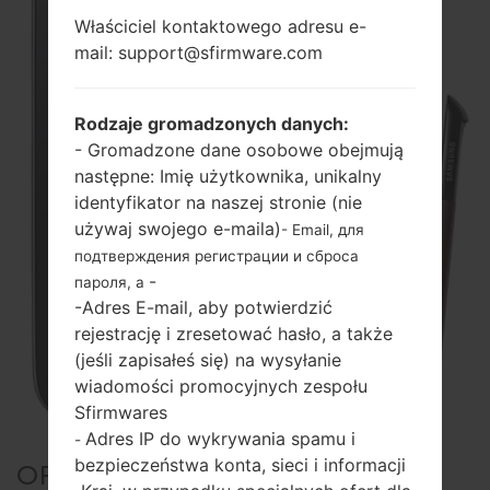
Właściciel kontaktowego adresu e-
mail: support@sfirmware.com
Rodzaje gromadzonych danych:
- Gromadzone dane osobowe obejmują
następne: Imię użytkownika, unikalny
identyfikator na naszej stronie (nie
używaj swojego e-maila)
- Email, для
подтверждения регистрации и сброса
-
пароля, а
-Adres E-mail, aby potwierdzić
rejestrację i zresetować hasło, a także
(jeśli zapisałeś się) na wysyłanie
wiadomości promocyjnych zespołu
Sfirmwares
Adres IP do wykrywania spamu i
-
bezpieczeństwa konta, sieci i informacji
OFICJALNE