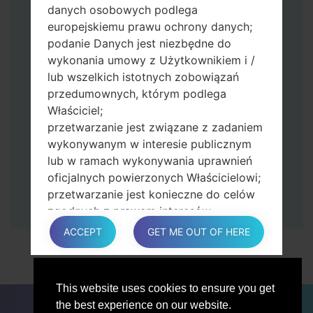
zmniejszania głośności.
danych osobowych podlega
Naciśnij i przytrzymaj klawisz zasilania i
europejskiemu prawu ochrony danych;
przycisk zwiększania głośności.
podanie Danych jest niezbędne do
Następnie podłącz urządzenie do
wykonania umowy z Użytkownikiem i /
komputera, Odin powinien wykryć
lub wszelkich istotnych zobowiązań
telefon, a na ekranie pojawi się numer
przedumownych, którym podlega
portu COM.
Właściciel;
Podaj tylko czas przywracania ustawień
przetwarzanie jest związane z zadaniem
fabrycznych i automatycznego
wykonywanym w interesie publicznym
ponownego uruchamiania.
lub w ramach wykonywania uprawnień
Na koniec naciśnij klawisz Start. Twój
oficjalnych powierzonych Właścicielowi;
telefon uruchomi się ponownie i odłączy
przetwarzanie jest konieczne do celów
się od komputera.
zgodnych z prawem interesów
prowadzonej przez właściciela lub
ACCEPT
GET ME OUT OF HERE
osobę trzecią.
W każdym przypadku Właściciel z
przyjemnością pomoże wyjaśnić
This website uses cookies to ensure you get
konkretną podstawę prawną, która ma
DLA BLOGERÓW
AKTUALNOŚCI
PORÓWNAJ
the best experience on our website.
zastosowanie do przetwarzania, a w