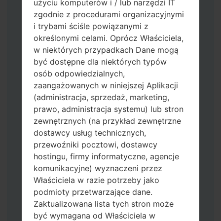
użyciu komputerów i / lub narzędzi IT
zgodnie z procedurami organizacyjnymi
i trybami ściśle powiązanymi z
określonymi celami. Oprócz Właściciela,
w niektórych przypadkach Dane mogą
być dostępne dla niektórych typów
osób odpowiedzialnych,
zaangażowanych w niniejszej Aplikacji
Pobierz na swój komputer najnowszą
(administracja, sprzedaż, marketing,
wersję
Odin 3
.
prawo, administracja systemu) lub stron
Następnie wyodrębnij plik
zewnętrznych (na przykład zewnętrzne
oprogramowania układowego.
dostawcy usług technicznych,
Powinieneś otrzymać 1 plik (jeśli 1 plik
przewoźniki pocztowi, dostawcy
wybierz tutaj) lub 5 plików (jeśli 5 plików
hostingu, firmy informatyczne, agencje
wybierz tutaj):
komunikacyjne) wyznaczeni przez
AP: "System & Recovery"
Właściciela w razie potrzeby jako
CP: "Modem & Radio"
podmioty przetwarzające dane.
CSC_***: "Country & Region & Operator"
Zaktualizowana lista tych stron może
HOME_CSC_***: "Country & Region &
być wymagana od Właściciela w
Operator"