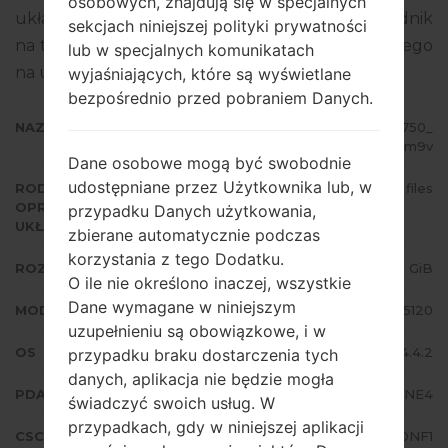
osobowych, znajdują się w specjalnych
układowego to Android KitKat 4.4.2. Pełny poradnik
sekcjach niniejszej polityki prywatności
na temat flashowania oprogramowania układowego
lub w specjalnych komunikatach
na urządzeniach Samsung
tutaj
wyjaśniających, które są wyświetlane
bezpośrednio przed pobraniem Danych.
NAZWA PLIKU
GT-N5120_XSA_1_20140627102750_
lzocuxam9v
Dane osobowe mogą być swobodnie
udostępniane przez Użytkownika lub, w
RODZAJ
4 files
OPROGRAMOWANIA
przypadku Danych użytkowania,
UKŁADOWEGO
zbierane automatycznie podczas
korzystania z tego Dodatku.
ROZMIAR PLIKU
1.61 GiB
O ile nie określono inaczej, wszystkie
Dane wymagane w niniejszym
MODEL
Samsung GT-N5120
uzupełnieniu są obowiązkowe, i w
OS
Android KitKat 4.4.2
przypadku braku dostarczenia tych
danych, aplikacja nie będzie mogła
PDA/AP WERSJA
N5120XXDNE4
świadczyć swoich usług. W
przypadkach, gdy w niniejszej aplikacji
CSC WERSJA
N5120XSADNF1