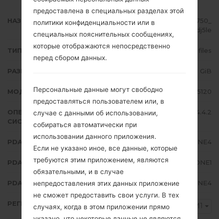
предоставлена в специальных разделах этой
НАЗВАНИЕ ФАЙЛА
GT-N5120_MM1_1_20140520143750_
политики конфиденциальности или в
6p5c8dj5le
специальных пояснительных сообщениях,
которые отображаются непосредственно
ТИП ПРОШИВКИ
4 files
перед сбором данных.
РАЗМЕР ФАЙЛА
1.61 GiB
Персональные данные могут свободно
МОДЕЛЬ
Samsung GT-N5120
предоставляться пользователем или, в
ОПЕРАЦИОННАЯ
Android KitKat 4.4.2
случае с данными об использовании,
СИСТЕМА
собираться автоматически при
использовании данного приложения.
PDA/AP ВЕРСИЯ
N5120XXDNE4
Если не указано иное, все данные, которые
требуются этим приложением, являются
PDA/AP ВЕРСИЯ
N5120OLBDNE1
обязательными, и в случае
PDA/AP ВЕРСИЯ
N5120XXDNE4
непредоставления этих данных приложение
не сможет предоставить свои услуги. В тех
РЕГИОН
MM1
случаях, когда в этом приложении прямо
указано, что некоторые данные не являются