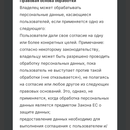
Правовая основа обработки
выберите HOME_CSC _ *** для
Владелец может обрабатывать
сохранения Ваших данных.
персональные данные, касающиеся
Теперь выключите устройство и
пользователей, если применяется одно из
войдите в "Download" режим. Все
следующего:
методы как это сделать:
Пользователи дали свое согласие на одну
Нажмите и удерживайте клавиши:
или более конкретных целей. Примечание:
питание, громкости и Bixbi.
согласно некоторому законодательству,
Нажмите и удерживайте клавиши:
владельцу может быть разрешено проводить
регулировки громкости. Подключив
обработку персональных данных, пока
телефон к ПК используя USB кабель.
пользователь не выступает против такой
Нажмите и удерживайте клавиши:
обработки («не отказывается»), не полагаясь
питание, громкости и домой.
на согласие или любое другое из следующих
Подключите USB кабель и нажмите
правовых оснований. Это, однако, не
клавиши: уменьшение звука и Bixbi.
применяется, когда обработка персональных
Нажмите и удерживайте клавиши:
данных является предметом Закона ЕС о
питания и увеличения громкости
защите данных;
Далее подключите к компьютеру,
предоставление данных необходимо для
программа Odin должна определить
выполнения соглашения с пользователем и/
Ваш девайс и "COM port number"