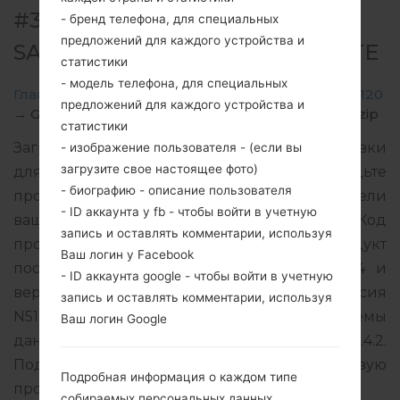
#3626 ДЛЯ GT-N5120 -
- бренд телефона, для специальных
предложений для каждого устройства и
SAMSUNGGALAXY NOTE 8.0 LTE
статистики
- модель телефона, для специальных
Главная
→
Galaxy Note 8.0 LTE
→
SamsungGT-N5120
предложений для каждого устройства и
→
GT-N5120_MM1_1_20140520143750_6p5c8dj5le.zip
статистики
Загрузите последнее обновление прошивки
- изображение пользователя - (если вы
загрузите свое настоящее фото)
для Samsung Galaxy Note 8.0 LTE, но не забудьте
- биографию - описание пользователя
проверить, соответствует ли номер модели
- ID аккаунта у fb - чтобы войти в учетную
вашего смартфона указанному GT-N5120. Код
запись и оставлять комментарии, используя
прошивки MM1 для SINGAPORE. Продукт
Ваш логин у Facebook
поставляется с версией PDA N5120XXDNE4 и
- ID аккаунта google - чтобы войти в учетную
версия CSC N5120OLBDNE1, MODEM версия
запись и оставлять комментарии, используя
N5120XXDNE4. Версия операционной системы
Ваш логин Google
данной прошивки Android KitKat 4.4.2.
Подробная инструкция, как прошить стоковую
Подробная информация о каждом типе
прошивку на устройства Samsung
здесь
собираемых персональных данных