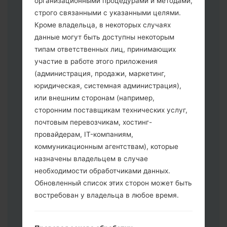
организационными процедурами и методами,
строго связанными с указанными целями.
Кроме владельца, в некоторых случаях
Скачайте на свой ПК:
Odin 3
.
данные могут быть доступны некоторым
Далее загрузите и распакуйте файл
типам ответственных лиц, принимающих
прошивки.
участие в работе этого приложения
Вам необходимо 1 (Выбрать 1 файл
(администрация, продажи, маркетинг,
прошивки здесь) или 5 (Выбрать 5
юридическая, системная администрация),
файл прошивки здесь) файлов для
или внешним сторонам (например,
прошивки:
сторонним поставщикам технических услуг,
AP: "System & Recovery"
почтовым перевозчикам, хостинг-
CP: "Modem & Radio"
провайдерам, IT-компаниям,
CSC _ ***: "Country & Region & Operator"
коммуникационным агентствам), которые
HOME_CSC _ ***: "Country & Region &
назначены владельцем в случае
Operator"
необходимости обработчиками данных.
Добавьте все файлы в программу Odin
Обновленный список этих сторон может быть
3.
востребован у владельца в любое время.
Если вы хотите прошить телефон и
сбросить к заводским настройкам
выберите CSC _ ***, в другом случае