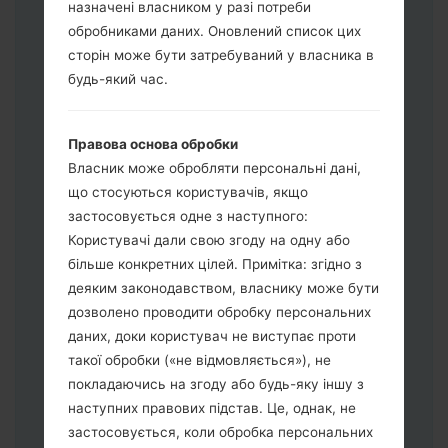
назначені власником у разі потреби
обробниками даних. Оновлений список цих
Завантажте на свій ПК:
Odin 3
.
сторін може бути затребуваний у власника в
Далі завантажте та розпакуйте файл
будь-який час.
прошивки.
Вам потрібно 1 (Вибрати 1 файл
Правова основа обробки
прошивки тут) або 5 (Вибрати 5 файл
Власник може обробляти персональні дані,
прошивки тут) файлів для прошивки:
що стосуються користувачів, якщо
AP: "System & Recovery"
застосовується одне з наступного:
CP: "Modem & Radio"
Користувачі дали свою згоду на одну або
CSC_***: "Country & Region & Operator"
більше конкретних цілей. Примітка: згідно з
HOME_CSC_***: "Country & Region &
деяким законодавством, власнику може бути
Operator"
дозволено проводити обробку персональних
Додайте усі файли у програму Odin 3.
даних, доки користувач не виступає проти
Якщо ви хочете прошити телефон та
такої обробки («не відмовляється»), не
скинути до заводських налаштувань
покладаючись на згоду або будь-яку іншу з
оберіть CSC_***, у іншому випадку
наступних правових підстав. Це, однак, не
виберіть HOME_CSC_*** для
застосовується, коли обробка персональних
збереження Ваших даних.