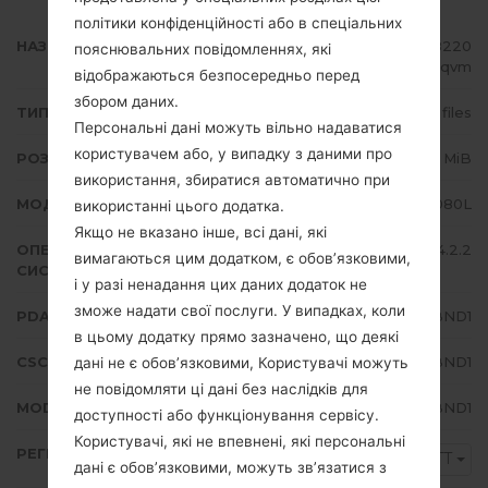
політики конфіденційності або в спеціальних
НАЗВА ФАЙЛУ
GT-I9080L_TTT_1_2014070908220
пояснювальних повідомленнях, які
0_10emfnbqvm
відображаються безпосередньо перед
збором даних.
ТИП ПРОШИВКИ
4 files
Персональні дані можуть вільно надаватися
користувачем або, у випадку з даними про
РОЗМІР ФАЙЛУ
928.15 MiB
використання, збиратися автоматично при
МОДЕЛЬ
Samsung GT-I9080L
використанні цього додатка.
Якщо не вказано інше, всі дані, які
ОПЕРАЦІЙНА
Android Jelly Bean 4.2.2
вимагаються цим додатком, є обов’язковими,
СИСТЕМА
і у разі ненадання цих даних додаток не
зможе надати свої послуги. У випадках, коли
PDA/AP ВЕРСІЯ
I9080LUBUBND1
в цьому додатку прямо зазначено, що деякі
CSC ВЕРСІЯ
I9080LUUBBND1
дані не є обов’язковими, Користувачі можуть
не повідомляти ці дані без наслідків для
MODEM/CP ВЕРСІЯ
I9080LUBUBND1
доступності або функціонування сервісу.
Користувачі, які не впевнені, які персональні
РЕГІОН
TTT
дані є обов’язковими, можуть зв’язатися з