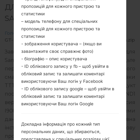
ДЛЯ GT-I9080L -
пропозицій для кожного пристрою та
статистики
SAMSUNGGALAXY GRAND
– модель телефону для спеціальних
пропозицій для кожного пристрою та
Головна
→
Galaxy Grand
→
SamsungGT-I9080L
→
статистики
GT-I9080L_TTT_1_20140709082200_10emfnbqvm.zip
- зображення користувача – (якщо ви
завантажите своє справжнє фото)
Завантажте останнє оновлення прошивки для
- біографію – опис користувача
Samsung Galaxy Grand, але не забудьте
- ID облікового запису у fb – щоб увійти в
перевірити, чи відповідає номер моделі вашого
обліковий запис та залишати коментарі
смартфона вказаному GT-I9080L. Код прошивки
використовуючи Ваш логін у Facebook
TTT для TRINIDAD AND TOBAGO. Продукт
- ID облікового запису google – щоб увійти в
поставляється з PDA версією I9080LUBUBND1
обліковий запис та залишати коментарі
версія CSC I9080LUUBBND1, MODEM версия
використовуючи Ваш логін Google
I9080LUBUBND1. Версія операційної системи
даної прошивки Android Jelly Bean 4.2.2. Повна
Докладна інформація про кожний тип
інструкція про те, як прошивати стокову
персональних даних, що збираються,
прошивку на пристроях Samsung
тут
представлена у спеціальних розділах цієї