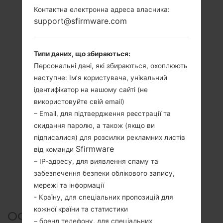
Контактна електронна адреса власника:
support@sfirmware.com
Типи даних, що збираються:
Персональні дані, які збираються, охоплюють
наступне: Ім’я користувача, унікальний
ідентифікатор на нашому сайті (не
використовуйте свій email)
– Email, для підтвердження реєстрації та
скидання паролю, а також (якщо ви
підписалися) для розсилки рекламних листів
Sfirmware
від команди
– IP-адресу, для виявлення спаму та
забезпечення безпеки облікового запису,
мережі та інформації
- Країну, для спеціальних пропозицій для
кожної країни та статистики
ОФІЦІЙНА ПРОШИВКА #1833
– бренд телефону, для спеціальних