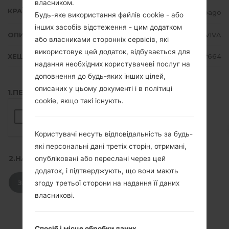
власником.
КРАЇНА
Trinidad and Tobago
Будь-яке використання файлів cookie - або
інших засобів відстеження - цим додатком
ОПИС
TSTT, LIME, Orange, VIVA
або власниками сторонніх сервісів, які
використовує цей додаток, відбувається для
ХЕШ
92fcb765173d8bd0a19cf6763bfef664
надання необхідних користувачеві послуг на
доповнення до будь-яких інших цілей,
описаних у цьому документі і в політиці
1.ПЕРЕВІРТИ НАЯВНІСТЬ RECAPTCHA
cookie, якщо такі існують.
Користувачі несуть відповідальність за будь-
які персональні дані третіх сторін, отримані,
2.НАТИСНІТЬ, ЩОБ ЗАВАНТАЖИТИ
опубліковані або переслані через цей
додаток, і підтверджують, що вони мають
ЗАВАНТАЖИТИ
згоду третьої сторони на надання її даних
власникові.
Спосіб і місце обробки даних