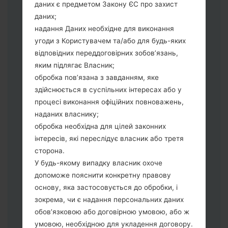
даних є предметом Закону ЄС про захист
Тепер вимкніть пристрій і увійдіть у
даних;
"Download" режим. Усі методи як це
надання Даних необхідне для виконання
зробити:
угоди з Користувачем та/або для будь-яких
Натисніть та утримуйти клавіші:
відповідних переддоговірних зобов’язань,
живлення, збільшення гучності та Bixbi.
яким підлягає Власник;
Натисніть та утримуйте клавіші:
обробка пов’язана з завданням, яке
зменшення та збільшення гучності.
здійснюється в суспільних інтересах або у
Підключивши телефон до ПК
процесі виконання офіційних повноважень,
використовуючи USB кабель.
наданих власнику;
Натисніть та утримуйти клавіші:
обробка необхідна для цілей законних
живлення, збільшення гучності та
інтересів, які переслідує власник або третя
додому.
сторона.
Підключіть USB кабель та натисніть
У будь-якому випадку власник охоче
клавіші: зменшення звуку та Bixbi.
допоможе пояснити конкретну правову
Натисніть та утримуйти клавіші:
основу, яка застосовується до обробки, і
живлення та збільшення гучності.
зокрема, чи є надання персональних даних
Далі підключить телефон до ПК,
обов’язковою або договірною умовою, або ж
програма Odin повина виявити Ваш
умовою, необхідною для укладення договору.
девайс та "COM port number" з'явиться