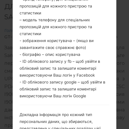
ДЛЯ GT-I9080L -
пропозицій для кожного пристрою та
статистики
SAMSUNGGALAXY GRAND
– модель телефону для спеціальних
пропозицій для кожного пристрою та
Головна
→
Galaxy Grand
→
SamsungGT-I9080L
→
статистики
GT-I9080L_UPO_1_20140715121320_xgkq5iscdz.zip
- зображення користувача – (якщо ви
Завантажте останнє оновлення прошивки для
завантажите своє справжнє фото)
- біографію – опис користувача
Samsung Galaxy Grand, але не забудьте
- ID облікового запису у fb – щоб увійти в
перевірити, чи відповідає номер моделі вашого
обліковий запис та залишати коментарі
смартфона вказаному GT-I9080L. Код прошивки
використовуючи Ваш логін у Facebook
UPO для PARAGUAY. Продукт поставляється з
- ID облікового запису google – щоб увійти в
PDA версією I9080LUBUBND1 версія CSC
обліковий запис та залишати коментарі
I9080LUUBBND1, MODEM версия
використовуючи Ваш логін Google
I9080LUBUBND1. Версія операційної системи
даної прошивки Android Jelly Bean 4.2.2. Повна
Докладна інформація про кожний тип
інструкція про те, як прошивати стокову
персональних даних, що збираються,
прошивку на пристроях Samsung
тут
представлена у спеціальних розділах цієї