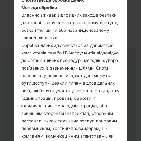
Спосіб і місце обробки даних
Методи обробки
Власник вживає відповідних заходів безпеки
для запобігання несанкціонованому доступу,
розкриттю, зміни або несанкціонованому
знищенню даних.
Обробка даних здійснюється за допомогою
комп’ютерів та/або ІТ-інструментів відповідно
до організаційних процедур і методів, суворо
Інструкції
пов’язаних із зазначеними цілями. Окрім
власника, у деяких випадках дані можуть
бути доступні деяким типам відповідальних
осіб, які беруть участь у роботі цього додатку
(адміністрація, продажі, маркетинг,
юридична, системна адміністрація), або
зовнішнім сторонам (наприклад, стороннім
постачальникам технічних послуг, поштовим
перевізникам, хостинг-провайдерам, ІТ-
компаніям, комунікаційним агентствам), які