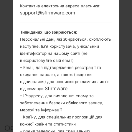
Контактна електронна адреса власника:
support@sfirmware.com
Типи даних, що збираються:
Персональні дані, які збираються, охоплюють
наступне: Ім’я користувача, унікальний
ідентифікатор на нашому сайті (не
використовуйте свій email)
– Email, для підтвердження реєстрації та
скидання паролю, а також (якщо ви
підписалися) для розсилки рекламних листів
Sfirmware
від команди
– IP-адресу, для виявлення спаму та
забезпечення безпеки облікового запису,
мережі та інформації
- Країну, для спеціальних пропозицій для
кожної країни та статистики
ОФІЦІЙНА ПРОШИВКА #1834
– бренд телефону, для спеціальних