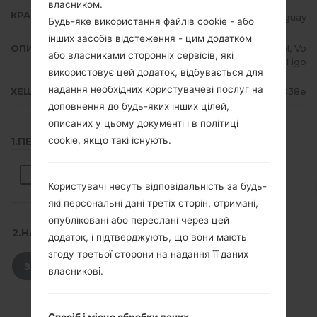
власником.
КРАЇНА
Paraguay
Будь-яке використання файлів cookie - або
інших засобів відстеження - цим додатком
ОПИС
Personal, Claro, Movistar, Ancel, Vo
або власниками сторонніх сервісів, які
x, Tigo
використовує цей додаток, відбувається для
надання необхідних користувачеві послуг на
ХЕШ
1feeda23a7e3f2619d1e38d49b58038e
доповнення до будь-яких інших цілей,
описаних у цьому документі і в політиці
cookie, якщо такі існують.
1.ПЕРЕВІРТИ НАЯВНІСТЬ RECAPTCHA
Користувачі несуть відповідальність за будь-
які персональні дані третіх сторін, отримані,
опубліковані або переслані через цей
2.НАТИСНІТЬ, ЩОБ ЗАВАНТАЖИТИ
додаток, і підтверджують, що вони мають
згоду третьої сторони на надання її даних
ЗАВАНТАЖИТИ
власникові.