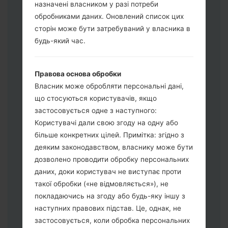
назначені власником у разі потреби
обробниками даних. Оновлений список цих
сторін може бути затребуваний у власника в
Завантажте на свій ПК:
Odin 3
.
будь-який час.
Далі завантажте та розпакуйте файл
прошивки.
Вам потрібно 1 (Вибрати 1 файл
Правова основа обробки
прошивки тут) або 5 (Вибрати 5 файл
Власник може обробляти персональні дані,
прошивки тут) файлів для прошивки:
що стосуються користувачів, якщо
AP: "System & Recovery"
застосовується одне з наступного:
CP: "Modem & Radio"
Користувачі дали свою згоду на одну або
CSC_***: "Country & Region & Operator"
більше конкретних цілей. Примітка: згідно з
HOME_CSC_***: "Country & Region &
деяким законодавством, власнику може бути
Operator"
дозволено проводити обробку персональних
Додайте усі файли у програму Odin 3.
даних, доки користувач не виступає проти
Якщо ви хочете прошити телефон та
такої обробки («не відмовляється»), не
скинути до заводських налаштувань
покладаючись на згоду або будь-яку іншу з
оберіть CSC_***, у іншому випадку
наступних правових підстав. Це, однак, не
виберіть HOME_CSC_*** для
застосовується, коли обробка персональних