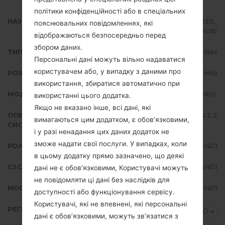
політики конфіденційності або в спеціальних
НАЗВА ФАЙЛУ
GT-I9080L_UPO_1_20140715121320_
пояснювальних повідомленнях, які
xgkq5iscdz
відображаються безпосередньо перед
збором даних.
ТИП ПРОШИВКИ
4 files
Персональні дані можуть вільно надаватися
користувачем або, у випадку з даними про
РОЗМІР ФАЙЛУ
928.15 MiB
використання, збиратися автоматично при
МОДЕЛЬ
Samsung GT-I9080L
використанні цього додатка.
Якщо не вказано інше, всі дані, які
ОПЕРАЦІЙНА
Android Jelly Bean 4.2.2
вимагаються цим додатком, є обов’язковими,
СИСТЕМА
і у разі ненадання цих даних додаток не
зможе надати свої послуги. У випадках, коли
PDA/AP ВЕРСІЯ
I9080LUBUBND1
в цьому додатку прямо зазначено, що деякі
CSC ВЕРСІЯ
I9080LUUBBND1
дані не є обов’язковими, Користувачі можуть
не повідомляти ці дані без наслідків для
MODEM/CP ВЕРСІЯ
I9080LUBUBND1
доступності або функціонування сервісу.
Користувачі, які не впевнені, які персональні
РЕГІОН
UPO
дані є обов’язковими, можуть зв’язатися з