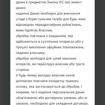
збереження Ваших даних.
даних є предметом Закону ЄС про захист
Тепер вимкніть пристрій і увійдіть у
даних;
"Download" режим. Усі методи як це
надання Даних необхідне для виконання
зробити:
угоди з Користувачем та/або для будь-яких
Натисніть та утримуйти клавіші:
відповідних переддоговірних зобов’язань,
живлення, збільшення гучності та Bixbi.
яким підлягає Власник;
Натисніть та утримуйте клавіші:
обробка пов’язана з завданням, яке
зменшення та збільшення гучності.
здійснюється в суспільних інтересах або у
Підключивши телефон до ПК
процесі виконання офіційних повноважень,
використовуючи USB кабель.
наданих власнику;
Натисніть та утримуйти клавіші:
обробка необхідна для цілей законних
живлення, збільшення гучності та
інтересів, які переслідує власник або третя
додому.
сторона.
Підключіть USB кабель та натисніть
У будь-якому випадку власник охоче
клавіші: зменшення звуку та Bixbi.
допоможе пояснити конкретну правову
Натисніть та утримуйти клавіші:
основу, яка застосовується до обробки, і
живлення та збільшення гучності.
зокрема, чи є надання персональних даних
Далі підключить телефон до ПК,
обов’язковою або договірною умовою, або ж
програма Odin повина виявити Ваш
умовою, необхідною для укладення договору.