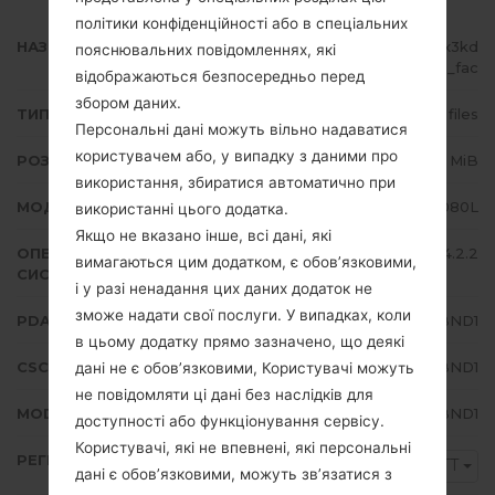
політики конфіденційності або в спеціальних
НАЗВА ФАЙЛУ
GT-I9080L_1_20150916173413_ix3kd
пояснювальних повідомленнях, які
d2nkz_fac
відображаються безпосередньо перед
збором даних.
ТИП ПРОШИВКИ
4 files
Персональні дані можуть вільно надаватися
користувачем або, у випадку з даними про
РОЗМІР ФАЙЛУ
928.63 MiB
використання, збиратися автоматично при
МОДЕЛЬ
Samsung GT-I9080L
використанні цього додатка.
Якщо не вказано інше, всі дані, які
ОПЕРАЦІЙНА
Android Jelly Bean 4.2.2
вимагаються цим додатком, є обов’язковими,
СИСТЕМА
і у разі ненадання цих даних додаток не
зможе надати свої послуги. У випадках, коли
PDA/AP ВЕРСІЯ
I9080LUBUBND1
в цьому додатку прямо зазначено, що деякі
CSC ВЕРСІЯ
I9080LUUBBND1
дані не є обов’язковими, Користувачі можуть
не повідомляти ці дані без наслідків для
MODEM/CP ВЕРСІЯ
I9080LUBUBND1
доступності або функціонування сервісу.
Користувачі, які не впевнені, які персональні
РЕГІОН
TTT
дані є обов’язковими, можуть зв’язатися з