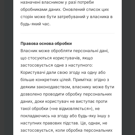
назначені власником у разі потреби
обробниками даних. Оновлений список цих
Завантажте на свій ПК:
Odin 3
.
сторін може бути затребуваний у власника в
Далі завантажте та розпакуйте файл
будь-який час.
прошивки.
Вам потрібно 1 (Вибрати 1 файл
Правова основа обробки
прошивки тут) або 5 (Вибрати 5 файл
Власник може обробляти персональні дані,
прошивки тут) файлів для прошивки:
що стосуються користувачів, якщо
AP: "System & Recovery"
застосовується одне з наступного:
CP: "Modem & Radio"
Користувачі дали свою згоду на одну або
CSC_***: "Country & Region & Operator"
більше конкретних цілей. Примітка: згідно з
HOME_CSC_***: "Country & Region &
деяким законодавством, власнику може бути
Operator"
дозволено проводити обробку персональних
Додайте усі файли у програму Odin 3.
даних, доки користувач не виступає проти
Якщо ви хочете прошити телефон та
такої обробки («не відмовляється»), не
скинути до заводських налаштувань
покладаючись на згоду або будь-яку іншу з
оберіть CSC_***, у іншому випадку
наступних правових підстав. Це, однак, не
виберіть HOME_CSC_*** для
застосовується, коли обробка персональних
збереження Ваших даних.