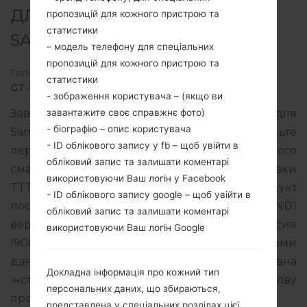
ДЛЯ GT-I9080L -
пропозицій для кожного пристрою та
статистики
SAMSUNGGALAXY GRAND
– модель телефону для спеціальних
пропозицій для кожного пристрою та
Головна
→
Galaxy Grand
→
SamsungGT-I9080L
→
статистики
GT-I9080L_1_20150916173413_ix3kdd2nkz_fac.zip
- зображення користувача – (якщо ви
завантажите своє справжнє фото)
Завантажте останнє оновлення прошивки для
- біографію – опис користувача
Samsung Galaxy Grand, але не забудьте
- ID облікового запису у fb – щоб увійти в
перевірити, чи відповідає номер моделі вашого
обліковий запис та залишати коментарі
смартфона вказаному GT-I9080L. Код прошивки
використовуючи Ваш логін у Facebook
TTT для TRINIDAD AND TOBAGO. Продукт
- ID облікового запису google – щоб увійти в
поставляється з PDA версією I9080LUBUBND1
обліковий запис та залишати коментарі
версія CSC I9080LUUBBND1, MODEM версия
використовуючи Ваш логін Google
I9080LUBUBND1. Версія операційної системи
даної прошивки Android Jelly Bean 4.2.2. Повна
Докладна інформація про кожний тип
інструкція про те, як прошивати стокову
персональних даних, що збираються,
прошивку на пристроях Samsung
тут
представлена у спеціальних розділах цієї