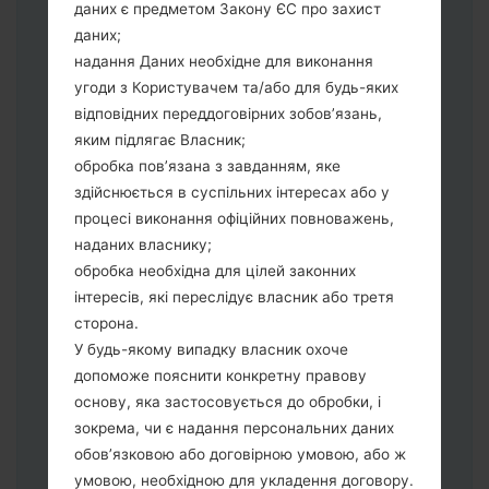
даних є предметом Закону ЄС про захист
Тепер вимкніть пристрій і увійдіть у
даних;
"Download" режим. Усі методи як це
надання Даних необхідне для виконання
зробити:
угоди з Користувачем та/або для будь-яких
Натисніть та утримуйти клавіші:
відповідних переддоговірних зобов’язань,
живлення, збільшення гучності та Bixbi.
яким підлягає Власник;
Натисніть та утримуйте клавіші:
обробка пов’язана з завданням, яке
зменшення та збільшення гучності.
здійснюється в суспільних інтересах або у
Підключивши телефон до ПК
процесі виконання офіційних повноважень,
використовуючи USB кабель.
наданих власнику;
Натисніть та утримуйти клавіші:
обробка необхідна для цілей законних
живлення, збільшення гучності та
інтересів, які переслідує власник або третя
додому.
сторона.
Підключіть USB кабель та натисніть
У будь-якому випадку власник охоче
клавіші: зменшення звуку та Bixbi.
допоможе пояснити конкретну правову
Натисніть та утримуйти клавіші:
основу, яка застосовується до обробки, і
живлення та збільшення гучності.
зокрема, чи є надання персональних даних
Далі підключить телефон до ПК,
обов’язковою або договірною умовою, або ж
програма Odin повина виявити Ваш
умовою, необхідною для укладення договору.
девайс та "COM port number" з'явиться