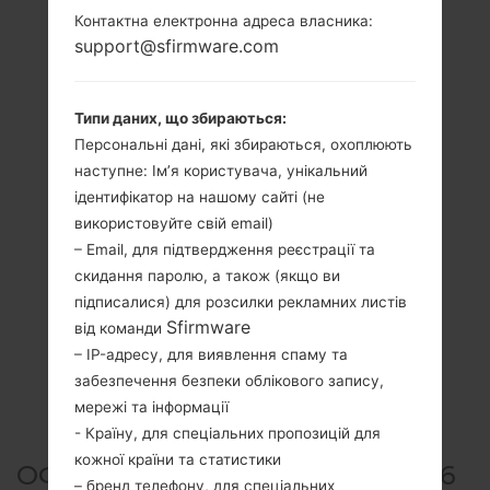
Контактна електронна адреса власника:
support@sfirmware.com
Типи даних, що збираються:
Персональні дані, які збираються, охоплюють
наступне: Ім’я користувача, унікальний
ідентифікатор на нашому сайті (не
використовуйте свій email)
– Email, для підтвердження реєстрації та
скидання паролю, а також (якщо ви
підписалися) для розсилки рекламних листів
Sfirmware
від команди
– IP-адресу, для виявлення спаму та
забезпечення безпеки облікового запису,
мережі та інформації
- Країну, для спеціальних пропозицій для
кожної країни та статистики
ОФІЦІЙНА ПРОШИВКА #22816
– бренд телефону, для спеціальних