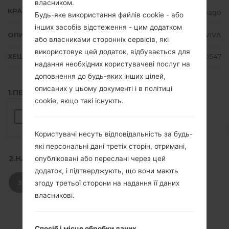
власником.
КРАЇНА
Trinidad and Tobago
Будь-яке використання файлів cookie - або
інших засобів відстеження - цим додатком
ОПИС
TSTT, LIME, Orange, VIVA
або власниками сторонніх сервісів, які
використовує цей додаток, відбувається для
ХЕШ
21c44762b22b7e316541e7f58f6a0547
надання необхідних користувачеві послуг на
доповнення до будь-яких інших цілей,
описаних у цьому документі і в політиці
1.ПЕРЕВІРТИ НАЯВНІСТЬ RECAPTCHA
cookie, якщо такі існують.
Користувачі несуть відповідальність за будь-
які персональні дані третіх сторін, отримані,
2.НАТИСНІТЬ, ЩОБ ЗАВАНТАЖИТИ
опубліковані або переслані через цей
додаток, і підтверджують, що вони мають
ЗАВАНТАЖИТИ
згоду третьої сторони на надання її даних
власникові.
Спосіб і місце обробки даних