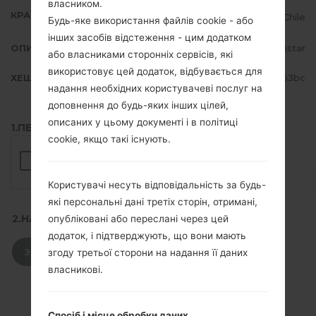
власником.
КРАЇНА
Chile
Будь-яке використання файлів cookie - або
інших засобів відстеження - цим додатком
ОПИС
Movistar
або власниками сторонніх сервісів, які
використовує цей додаток, відбувається для
ХЕШ
e2aa8bd11e420bb166ce9bbfd5af63bc
надання необхідних користувачеві послуг на
доповнення до будь-яких інших цілей,
описаних у цьому документі і в політиці
1.ПЕРЕВІРТИ НАЯВНІСТЬ RECAPTCHA
cookie, якщо такі існують.
Користувачі несуть відповідальність за будь-
які персональні дані третіх сторін, отримані,
2.НАТИСНІТЬ, ЩОБ ЗАВАНТАЖИТИ
опубліковані або переслані через цей
додаток, і підтверджують, що вони мають
ЗАВАНТАЖИТИ
згоду третьої сторони на надання її даних
власникові.
Спосіб і місце обробки даних