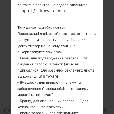
Контактна електронна адреса власника:
support@sfirmware.com
Типи даних, що збираються:
Персональні дані, які збираються, охоплюють
наступне: Ім’я користувача, унікальний
ідентифікатор на нашому сайті (не
використовуйте свій email)
– Email, для підтвердження реєстрації та
скидання паролю, а також (якщо ви
підписалися) для розсилки рекламних листів
Sfirmware
від команди
– IP-адресу, для виявлення спаму та
забезпечення безпеки облікового запису,
мережі та інформації
- Країну, для спеціальних пропозицій для
кожної країни та статистики
ОФІЦІЙНА ПРОШИВКА #22819
– бренд телефону, для спеціальних