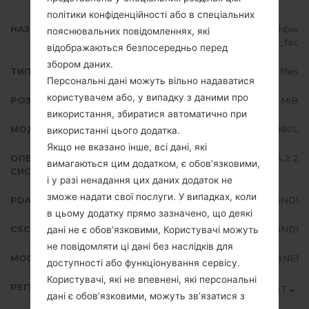
політики конфіденційності або в спеціальних
НАЗВА ФАЙЛУ
GT-I9080L_1_20150916172452_hbw
пояснювальних повідомленнях, які
4muf2kk_fac
відображаються безпосередньо перед
збором даних.
ТИП ПРОШИВКИ
4 files
Персональні дані можуть вільно надаватися
користувачем або, у випадку з даними про
РОЗМІР ФАЙЛУ
969.64 MiB
використання, збиратися автоматично при
МОДЕЛЬ
Samsung GT-I9080L
використанні цього додатка.
Якщо не вказано інше, всі дані, які
ОПЕРАЦІЙНА
Android Jelly Bean 4.2.2
вимагаються цим додатком, є обов’язковими,
СИСТЕМА
і у разі ненадання цих даних додаток не
зможе надати свої послуги. У випадках, коли
PDA/AP ВЕРСІЯ
I9080LUBUBND1
в цьому додатку прямо зазначено, що деякі
CSC ВЕРСІЯ
I9080LTFGBND1
дані не є обов’язковими, Користувачі можуть
не повідомляти ці дані без наслідків для
MODEM/CP ВЕРСІЯ
I9080LUBUBNE1
доступності або функціонування сервісу.
Користувачі, які не впевнені, які персональні
РЕГІОН
CHT
дані є обов’язковими, можуть зв’язатися з