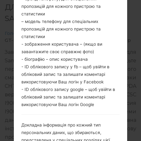
ДЛЯ GT-I9080L -
пропозицій для кожного пристрою та
статистики
SAMSUNGGALAXY GRAND
– модель телефону для спеціальних
пропозицій для кожного пристрою та
Головна
→
Galaxy Grand
→
SamsungGT-I9080L
→
статистики
GT-I9080L_1_20150916172452_hbw4muf2kk_fac.zip
- зображення користувача – (якщо ви
завантажите своє справжнє фото)
Завантажте останнє оновлення прошивки для
- біографію – опис користувача
Samsung Galaxy Grand, але не забудьте
- ID облікового запису у fb – щоб увійти в
перевірити, чи відповідає номер моделі вашого
обліковий запис та залишати коментарі
смартфона вказаному GT-I9080L. Код прошивки
використовуючи Ваш логін у Facebook
CHT для CHILE. Продукт поставляється з PDA
- ID облікового запису google – щоб увійти в
версією I9080LUBUBND1 версія CSC
обліковий запис та залишати коментарі
I9080LTFGBND1, MODEM версия
використовуючи Ваш логін Google
I9080LUBUBNE1. Версія операційної системи
даної прошивки Android Jelly Bean 4.2.2. Повна
Докладна інформація про кожний тип
інструкція про те, як прошивати стокову
персональних даних, що збираються,
прошивку на пристроях Samsung
тут
представлена у спеціальних розділах цієї