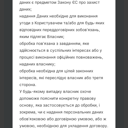
даних є предметом Закону ЄС про захист
Тепер вимкніть пристрій і увійдіть у
даних;
"Download" режим. Усі методи як це
надання Даних необхідне для виконання
зробити:
угоди з Користувачем та/або для будь-яких
Натисніть та утримуйти клавіші:
відповідних переддоговірних зобов’язань,
живлення, збільшення гучності та Bixbi.
яким підлягає Власник;
Натисніть та утримуйте клавіші:
обробка пов’язана з завданням, яке
зменшення та збільшення гучності.
здійснюється в суспільних інтересах або у
Підключивши телефон до ПК
процесі виконання офіційних повноважень,
використовуючи USB кабель.
наданих власнику;
Натисніть та утримуйти клавіші:
обробка необхідна для цілей законних
живлення, збільшення гучності та
інтересів, які переслідує власник або третя
додому.
сторона.
Підключіть USB кабель та натисніть
У будь-якому випадку власник охоче
клавіші: зменшення звуку та Bixbi.
допоможе пояснити конкретну правову
Натисніть та утримуйти клавіші:
основу, яка застосовується до обробки, і
живлення та збільшення гучності.
зокрема, чи є надання персональних даних
Далі підключить телефон до ПК,
обов’язковою або договірною умовою, або ж
програма Odin повина виявити Ваш
умовою, необхідною для укладення договору.
девайс та "COM port number" з'явиться