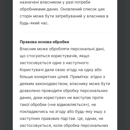
назначені власником у разі потреби
обробниками даних. Оновлений список цих
Завантажте на свій ПК:
Odin 3
.
сторін може бути затребуваний у власника в
Далі завантажте та розпакуйте файл
будь-який час.
прошивки.
Вам потрібно 1 (Вибрати 1 файл
Правова основа обробки
прошивки тут) або 5 (Вибрати 5 файл
Власник може обробляти персональні дані,
прошивки тут) файлів для прошивки:
що стосуються користувачів, якщо
AP: "System & Recovery"
застосовується одне з наступного:
CP: "Modem & Radio"
Користувачі дали свою згоду на одну або
CSC_***: "Country & Region & Operator"
більше конкретних цілей. Примітка: згідно з
HOME_CSC_***: "Country & Region &
деяким законодавством, власнику може бути
Operator"
дозволено проводити обробку персональних
Додайте усі файли у програму Odin 3.
даних, доки користувач не виступає проти
Якщо ви хочете прошити телефон та
такої обробки («не відмовляється»), не
скинути до заводських налаштувань
покладаючись на згоду або будь-яку іншу з
оберіть CSC_***, у іншому випадку
наступних правових підстав. Це, однак, не
виберіть HOME_CSC_*** для
застосовується, коли обробка персональних
збереження Ваших даних.