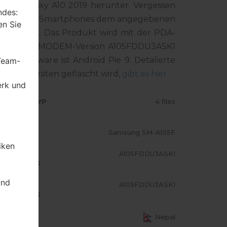
ung Galaxy A10 2019 herunter. Vergessen
ndes:
ummer Ihres Smartphones dem angegebenen
en Sie
für NEPAL. Das Produkt wird mit der PDA-
ODM3ASK1, MODEM-Version A105FDDU3ASK1
nen Firmware ist Android Pie 9. Detalierte
 Team-
msung-Geräten geflascht wird,
gibt es hier
erk und
RMWARE TYP
4 files
ODELL
Samsung SM-A105F
iken
A/AP
A105FDDU3ASK1
USFÜHRUNG
und
ODEM/CP
A105FDDU3ASK1
USFÜHRUNG
S LAND
Nepal