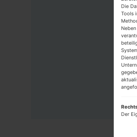
Die Da
Tools 
Method
Neben 
verant
beteili
System
Dienst
Untern
gegebe
aktual
angefo
Rechts
Der Ei
verarb
Benutz
Zwecke