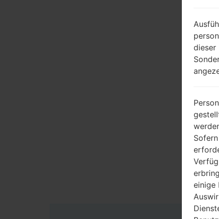
Ausfüh
person
dieser
Sonder
angeze
Person
gestel
werden
Sofern
erford
Verfüg
erbrin
einige
Auswir
Dienst