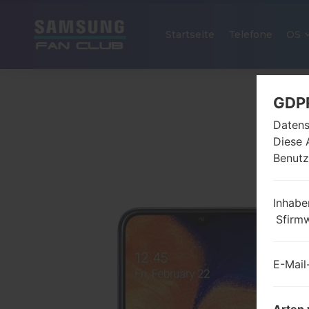
Startseite
Telefone
OS
GDP
Datens
Diese 
Benutz
Inhabe
Sfirm
E-Mail
Arten 