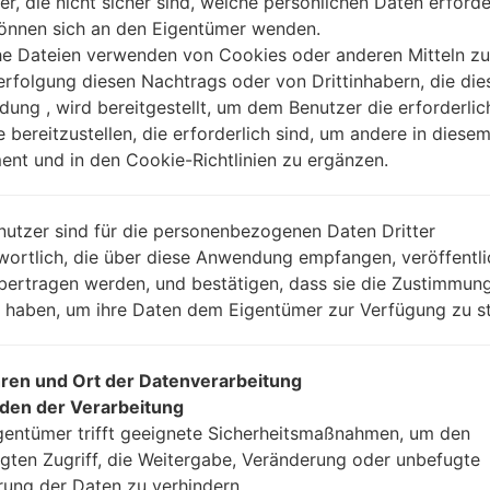
er, die nicht sicher sind, welche persönlichen Daten erforde
Anleitung
können sich an den Eigentümer wenden.
he Dateien verwenden von Cookies oder anderen Mitteln zu
rfolgung diesen Nachtrags oder von Drittinhabern, die die
ung , wird bereitgestellt, um dem Benutzer die erforderlic
Laden Sie auf Ihren P
e bereitzustellen, die erforderlich sind, um andere in diese
Dann laden Sie die F
nt und in den Cookie-Richtlinien zu ergänzen.
Sie sie.
Sie brauchen 1(wählen
(wählen Sie 5 Firmwar
nutzer sind für die personenbezogenen Daten Dritter
AP: „System & Reco
wortlich, die über diese Anwendung empfangen, veröffentli
CP: „Modem & Radio
bertragen werden, und bestätigen, dass sie die Zustimmung
CSC_***: „Country &
n haben, um ihre Daten dem Eigentümer zur Verfügung zu st
HOME_CSC_***: „Cou
Fügen Sie dem Progra
Wenn Sie das T
ren und Ort der Datenverarbeitung
Werkseinstellungen
den der Verarbeitung
CSC_***, in einem an
gentümer trifft geeignete Sicherheitsmaßnahmen, um den
Ihre Daten zu speiche
gten Zugriff, die Weitergabe, Veränderung oder unbefugte
Jetzt schalten Sie das
rung der Daten zu verhindern.