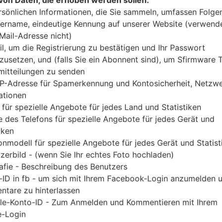
Laden Sie das neueste Firmware-Update für Sams
rsönlichen Informationen, die Sie sammeln, umfassen Folge
Sie jedoch nicht zu überprüfen, ob die Modelln
ername, eindeutige Kennung auf unserer Website (verwend
SM-A105F entspricht. Der Firmware-Code NPB ist 
-Mail-Adresse nicht)
Version A105FDDU3ASK1 und CSC-Version A105F
il, um die Registrierung zu bestätigen und Ihr Passwort
geliefert. Die Betriebssystemversion der angegebe
zusetzen, und (falls Sie ein Abonnent sind), um Sfirmware
itteilungen zu senden
Anleitung, wie man die Standart - Firmware auf Sa
IP-Adresse für Spamerkennung und Kontosicherheit, Netzw
ationen
DATEINAME
SM-A105F_1_20191108143601_oh
FI
 für spezielle Angebote für jedes Land und Statistiken
zia58u9g_fac
 des Telefons für spezielle Angebote für jedes Gerät und
DATEIGRÖSSE
2.48 GiB
M
iken
onmodell für spezielle Angebote für jedes Gerät und Statist
OS
Android Pie 9
PD
zerbild - (wenn Sie Ihr echtes Foto hochladen)
A
afie - Beschreibung des Benutzers
-ID in fb - um sich mit Ihrem Facebook-Login anzumelden 
CSC AUSFÜHRUNG
A105FODM3ASK1
M
tare zu hinterlassen
A
le-Konto-ID - Zum Anmelden und Kommentieren mit Ihrem
REGION
DA
NPB
-Login