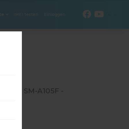
DE
te
IMEI testen
Einloggen
 FÜR SM-A105F -
SM-