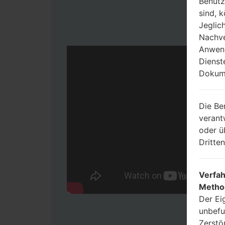
Benutz
sind, 
Jeglic
Nachve
Anwend
Dienst
Dokume
Die Be
verant
oder ü
Dritte
Verfah
Metho
Der Ei
unbefu
Zerstö