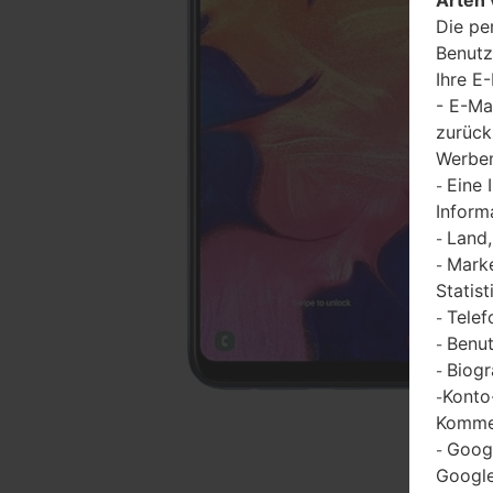
Die pe
Benutz
Ihre E
- E-Ma
zurück
Werbem
Eine 
-
Inform
Land,
-
Marke
-
Statist
Telef
-
Benut
-
Biogr
-
Konto
-
Kommen
Goog
-
Google