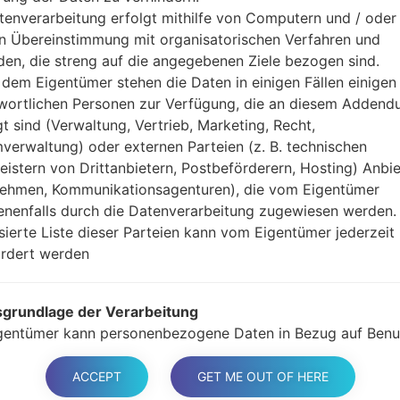
Modus. Alle Methoden,
tenverarbeitung erfolgt mithilfe von Computern und / oder 
Halten Sie die Po
in Übereinstimmung mit organisatorischen Verfahren und
gedrückt.
en, die streng auf die angegebenen Ziele bezogen sind.
Halten Sie Lauter- 
dem Eigentümer stehen die Daten in einigen Fällen einigen
Sie das Telefon mit e
wortlichen Personen zur Verfügung, die an diesem Adden
Halten Sie die Powe
gt sind (Verwaltung, Vertrieb, Marketing, Recht,
Schließen Sie das U
verwaltung) oder externen Parteien (z. B. technischen
und Bixbi-Tasten gedr
leistern von Drittanbietern, Postbeförderern, Hosting) Anbiet
Halten Sie die Powe
ehmen, Kommunikationsagenturen), die vom Eigentümer
Dann schließen Sie d
nenfalls durch die Datenverarbeitung zugewiesen werden.
Odin erkennt Ihr Ge
isierte Liste dieser Parteien kann vom Eigentümer jederzeit
dem Bildschirm angeze
rdert werden
Geben Sie nur die „F. 
Zum Schluss klicken Si
grundlage der Verarbeitung
gestartet und von PC 
gentümer kann personenbezogene Daten in Bezug auf Benu
eiten, wenn eine der folgenden Bedingungen zutrifft:
er haben ihre Zustimmung zu einem oder mehreren bestim
ACCEPT
GET ME OUT OF HERE
n gegeben. Hinweis: Gemäß einigen Gesetzen kann der