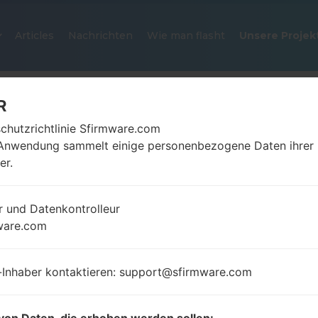
Articles
Nachrichten
Wie man flasht
Unsere Projek
R
chutzrichtlinie Sfirmware.com
Anwendung sammelt einige personenbezogene Daten ihrer
er.
r und Datenkontrolleur
OFFIZIELLER FIRMWARE #113692
ware.com
SAMSUNGGALAXY A10 2019
-Inhaber kontaktieren: support@sfirmware.com
Startseite
→
Galaxy A10 2019
→
SamsungSM-A105F
→
A105F_1_20191108143601_ohzia58u9g_fac.zip
von Daten, die erhoben werden sollen: