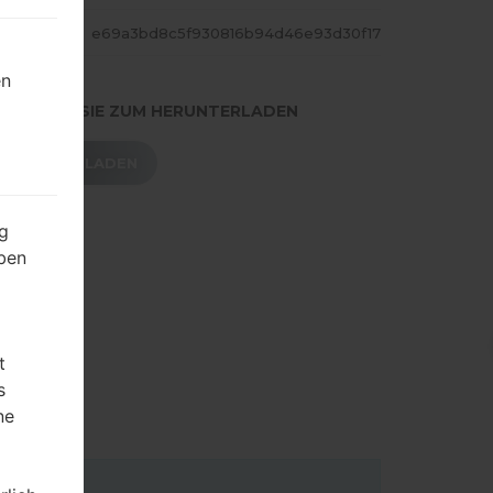
ASH
e69a3bd8c5f930816b94d46e93d30f17
en
.DRÜCKEN SIE ZUM HERUNTERLADEN
HERUNTERLADEN
g
ben
t
s
ne