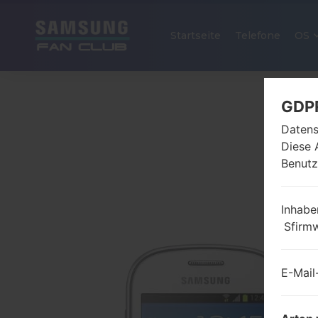
Startseite
Telefone
OS
GDP
Datens
Diese 
Benutz
Inhabe
Sfirm
E-Mail