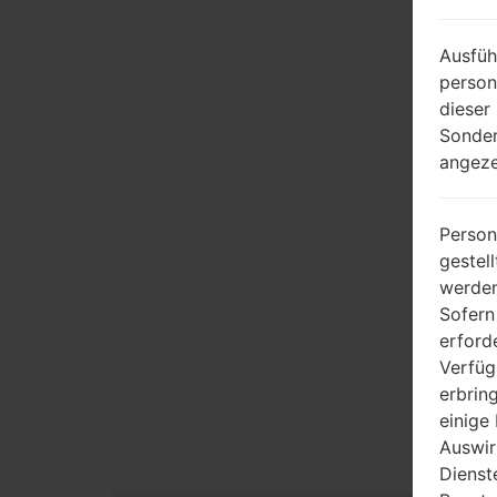
Ausfüh
person
dieser
Sonder
angeze
Person
gestel
werden
Sofern
erford
Verfüg
erbrin
einige
Auswir
Dienst