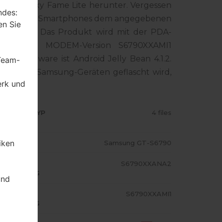
ung Galaxy Fame Lite herunter. Vergessen
ndes:
ummer Ihres Smartphones dem angegebenen
en Sie
für LIBYA. Das Produkt wird mit der PDA-
0OJVANA1, MODEM-Version S6790XXAMI1
nen Firmware ist Android Jelly Bean 4.1.2.
 Team-
mware auf Samsung-Geräten geflascht wird,
erk und
RMWARE TYP
4 files
iken
ODELL
Samsung GT-S6790
A/AP
S6790XXANA2
USFÜHRUNG
und
ODEM/CP
S6790XXAMI1
USFÜHRUNG