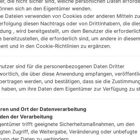
er, die nicht sicher sind, welche persönlichen Daten erforde
können sich an den Eigentümer wenden.
Anleitung
he Dateien verwenden von Cookies oder anderen Mitteln zu
rfolgung diesen Nachtrags oder von Drittinhabern, die die
ung , wird bereitgestellt, um dem Benutzer die erforderlic
e bereitzustellen, die erforderlich sind, um andere in diese
Laden Sie auf Ihren P
nt und in den Cookie-Richtlinien zu ergänzen.
Dann laden Sie die F
Sie sie.
Sie brauchen 1(wählen
nutzer sind für die personenbezogenen Daten Dritter
(wählen Sie 5 Firmwar
wortlich, die über diese Anwendung empfangen, veröffentli
AP: „System & Reco
bertragen werden, und bestätigen, dass sie die Zustimmung
CP: „Modem & Radio
n haben, um ihre Daten dem Eigentümer zur Verfügung zu st
CSC_***: „Country &
HOME_CSC_***: „Cou
Fügen Sie dem Progra
ren und Ort der Datenverarbeitung
Wenn Sie das T
den der Verarbeitung
Werkseinstellungen
gentümer trifft geeignete Sicherheitsmaßnahmen, um den
CSC_***, in einem an
gten Zugriff, die Weitergabe, Veränderung oder unbefugte
Ihre Daten zu speiche
rung der Daten zu verhindern.