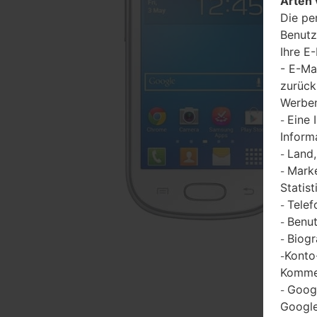
Arten 
Die pe
Benutz
Ihre E
- E-Ma
zurück
Werbem
Eine 
-
Inform
Land,
-
Marke
-
Statist
Telef
-
Benut
-
Biogr
-
Konto
-
Kommen
Goog
-
Google