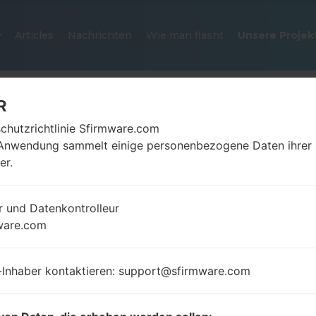
Articles
Nachrichten
Wie man flasht
Unsere Projek
R
chutzrichtlinie Sfirmware.com
Anwendung sammelt einige personenbezogene Daten ihrer
er.
r und Datenkontrolleur
OFFIZIELLER FIRMWARE #13598
ware.com
SAMSUNGGALAXY FAME LITE
-Inhaber kontaktieren: support@sfirmware.com
Startseite
→
Galaxy Fame Lite
→
SamsungGT-S6790
S6790_LYS_1_20140205114930_0o3zuolfak.zip