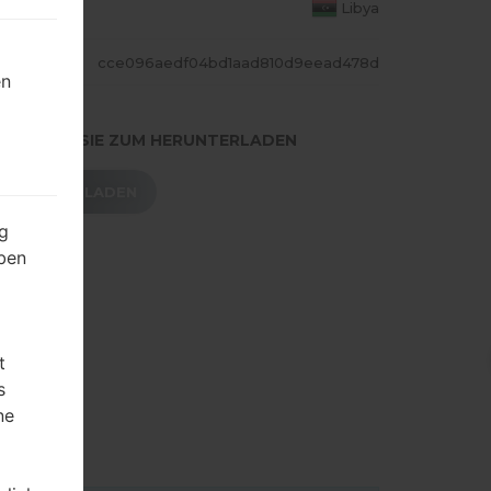
S LAND
Libya
ASH
cce096aedf04bd1aad810d9eead478d
en
.DRÜCKEN SIE ZUM HERUNTERLADEN
HERUNTERLADEN
g
ben
t
s
ne