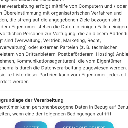
Jetzt schalten Sie das
tenverarbeitung erfolgt mithilfe von Computern und / oder 
Modus. Alle Methoden,
in Übereinstimmung mit organisatorischen Verfahren und
Halten Sie die Po
en, die streng auf die angegebenen Ziele bezogen sind.
gedrückt.
dem Eigentümer stehen die Daten in einigen Fällen einigen
Halten Sie Lauter- 
wortlichen Personen zur Verfügung, die an diesem Adden
Sie das Telefon mit e
gt sind (Verwaltung, Vertrieb, Marketing, Recht,
Halten Sie die Powe
verwaltung) oder externen Parteien (z. B. technischen
Schließen Sie das U
leistern von Drittanbietern, Postbeförderern, Hosting) Anbiet
und Bixbi-Tasten gedr
ehmen, Kommunikationsagenturen), die vom Eigentümer
Halten Sie die Powe
nenfalls durch die Datenverarbeitung zugewiesen werden.
Dann schließen Sie d
isierte Liste dieser Parteien kann vom Eigentümer jederzeit
Odin erkennt Ihr Ge
rdert werden
dem Bildschirm angeze
Geben Sie nur die „F. 
grundlage der Verarbeitung
Zum Schluss klicken Si
gentümer kann personenbezogene Daten in Bezug auf Benu
gestartet und von PC 
eiten, wenn eine der folgenden Bedingungen zutrifft:
er haben ihre Zustimmung zu einem oder mehreren bestim
n gegeben. Hinweis: Gemäß einigen Gesetzen kann der
ACCEPT
GET ME OUT OF HERE