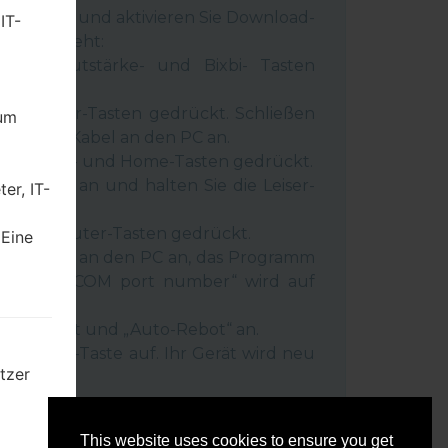
 Gerät aus und aktivieren Sie Download-
IT-
 wie es geht:
wer-, Lautstärke- und Bixbi- Tasten
und Leiser-Tasten gedrückt. Schließen
dum
inem USB-Kabel an den PC an.
r-, Lauter- und Home-Tasten gedrückt.
SB-Kabel an und halten Sie die Leiser-
er, IT-
ückt.
r- und Lauter-Tasten gedrückt.
 Eine
as Telefon an den PC an, das Programm
rät und „COM port number“ wird auf
igt.
Reset”-Zeit und „Auto-Rebot“ an.
e „Start“-Taste auf. Ihr Gerät wird neu
tzer
getrennt.
mten
This website uses cookies to ensure you get