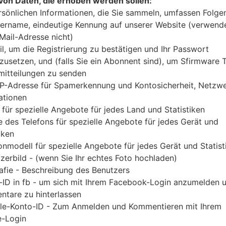
von Daten, die erhoben werden sollen:
Laden Sie das neueste Firmware-Update für Sams
rsönlichen Informationen, die Sie sammeln, umfassen Folge
Sie jedoch nicht zu überprüfen, ob die Modelln
ername, eindeutige Kennung auf unserer Website (verwend
GT-S6790 entspricht. Der Firmware-Code LYS ist 
-Mail-Adresse nicht)
Version S6790XXANA2 und CSC-Version S679
il, um die Registrierung zu bestätigen und Ihr Passwort
geliefert. Die Betriebssystemversion der angegebe
zusetzen, und (falls Sie ein Abonnent sind), um Sfirmware
itteilungen zu senden
Detalierte Anleitung, wie man die Standart - Fir
IP-Adresse für Spamerkennung und Kontosicherheit, Netzw
gibt es hier
ationen
 für spezielle Angebote für jedes Land und Statistiken
DATEINAME
GT-S6790_LYS_1_20140205114
FI
 des Telefons für spezielle Angebote für jedes Gerät und
930_0o3zuolfak
iken
onmodell für spezielle Angebote für jedes Gerät und Statist
DATEIGRÖSSE
604.25 MiB
M
zerbild - (wenn Sie Ihr echtes Foto hochladen)
OS
Android Jelly Bean 4.1.2
PD
afie - Beschreibung des Benutzers
A
-ID in fb - um sich mit Ihrem Facebook-Login anzumelden 
tare zu hinterlassen
CSC AUSFÜHRUNG
S6790OJVANA1
M
le-Konto-ID - Zum Anmelden und Kommentieren mit Ihrem
A
-Login