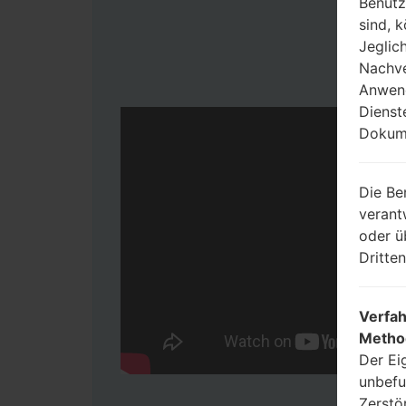
Benutz
sind, 
Jeglic
Nachve
Anwend
Dienst
Dokume
Die Be
verant
oder ü
Dritte
Verfah
Metho
Der Ei
unbefu
Zerstö