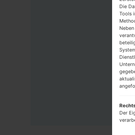
Die Da
Tools 
Method
Neben 
verant
beteili
System
Dienst
Untern
gegebe
aktual
angefo
Rechts
Der Ei
verarb
Benutz
Zwecke