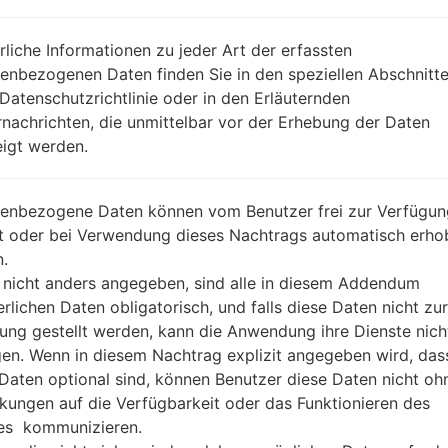
REGION
DA
LYS
rliche Informationen zu jeder Art der erfassten
BESCHREIBUNG
Almadar, Libyana
H
enbezogenen Daten finden Sie in den speziellen Abschnitt
 Datenschutzrichtlinie oder in den Erläuternden
nachrichten, die unmittelbar vor der Erhebung der Daten
1.ÜBERPRÜFEN SIE AUF RECAPTCHA
2
igt werden.
enbezogene Daten können vom Benutzer frei zur Verfügun
lt oder bei Verwendung dieses Nachtrags automatisch erho
.
 nicht anders angegeben, sind alle in diesem Addendum
erlichen Daten obligatorisch, und falls diese Daten nicht zur
ung gestellt werden, kann die Anwendung ihre Dienste nich
gen. Wenn in diesem Nachtrag explizit angegeben wird, das
 Daten optional sind, können Benutzer diese Daten nicht oh
kungen auf die Verfügbarkeit oder das Funktionieren des
es kommunizieren.