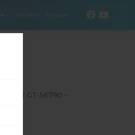
DE
te
IMEI testen
Einloggen
4 FÜR GT-S6790 -
→
GT-