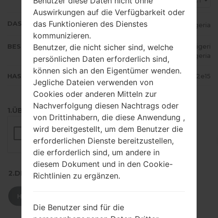
Benutzer diese Daten nicht ohne
ECT
Auswirkungen auf die Verfügbarkeit oder
das Funktionieren des Dienstes
DAS LAND
Nigeria
kommunizieren.
Benutzer, die nicht sicher sind, welche
BESCHREIBUNG
MTN Nigeria, Glo Mobile, Zain Nigeri
a, Etisalat Nigeria
persönlichen Daten erforderlich sind,
können sich an den Eigentümer wenden.
HASH
1f4c469a180a01daf0db94c8baa02e15
Jegliche Dateien verwenden von
Cookies oder anderen Mitteln zur
Nachverfolgung diesen Nachtrags oder
1.ÜBERPRÜFEN SIE AUF RECAPTCHA
von Drittinhabern, die diese Anwendung ,
wird bereitgestellt, um dem Benutzer die
erforderlichen Dienste bereitzustellen,
die erforderlich sind, um andere in
diesem Dokument und in den Cookie-
2.DRÜCKEN SIE ZUM HERUNTERLADEN
Richtlinien zu ergänzen.
HERUNTERLADEN
Die Benutzer sind für die