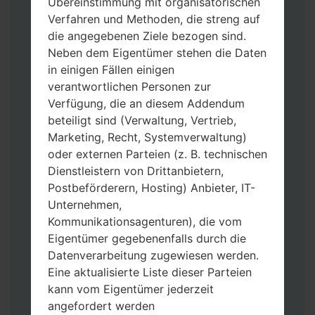
Übereinstimmung mit organisatorischen
Verfahren und Methoden, die streng auf
die angegebenen Ziele bezogen sind.
Neben dem Eigentümer stehen die Daten
in einigen Fällen einigen
Laden Sie auf Ihren PC:
Odin 3
neueste
verantwortlichen Personen zur
Version herunter.
Verfügung, die an diesem Addendum
Dann laden Sie die Firmware-Datei
beteiligt sind (Verwaltung, Vertrieb,
herunter und entpacken Sie sie.
Marketing, Recht, Systemverwaltung)
Sie brauchen 1(wählen Sie hier 1 Firmware-
oder externen Parteien (z. B. technischen
Datei aus) oder 5 (wählen Sie 5 Firmware-
Dienstleistern von Drittanbietern,
Dateien aus) Firmware-Dateien:
Postbeförderern, Hosting) Anbieter, IT-
AP: „System & Recovery“
Unternehmen,
CP: „Modem & Radio“
Kommunikationsagenturen), die vom
CSC_***: „Country & Region & Operator“
Eigentümer gegebenenfalls durch die
HOME_CSC_***: „Country & Region &
Datenverarbeitung zugewiesen werden.
Operator“
Eine aktualisierte Liste dieser Parteien
Fügen Sie dem Programm Odin 3 alle
kann vom Eigentümer jederzeit
Dateien hinzu.
angefordert werden
Wenn Sie das Telefon flashen und auf die