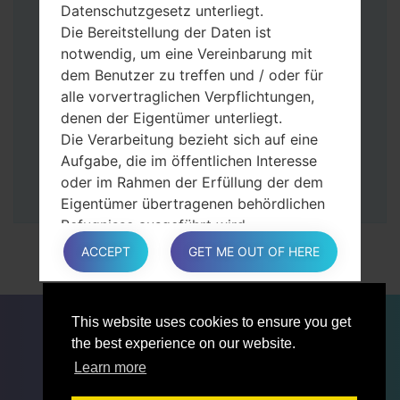
Datenschutzgesetz unterliegt.
Dann schließen Sie das Telefon an den PC
Die Bereitstellung der Daten ist
an, das Programm Odin erkennt Ihr Gerät
notwendig, um eine Vereinbarung mit
und „COM port number“ wird auf dem
dem Benutzer zu treffen und / oder für
Bildschirm angezeigt.
alle vorvertraglichen Verpflichtungen,
Geben Sie nur die „F. Reset”-Zeit und
denen der Eigentümer unterliegt.
„Auto-Rebot“ an.
Die Verarbeitung bezieht sich auf eine
Zum Schluss klicken Sie „Start“-Taste auf.
Aufgabe, die im öffentlichen Interesse
Ihr Gerät wird neu gestartet und von PC
oder im Rahmen der Erfüllung der dem
getrennt.
Eigentümer übertragenen behördlichen
Befugnisse ausgeführt wird.
Die Verarbeitung ist für berechtigte
ACCEPT
GET ME OUT OF HERE
Interessen des Eigentümers oder eines
Dritten erforderlich.
In jedem Fall hilft der Eigentümer gerne
FÜR BLOGGER
NACHRICHTEN
VERGLEICHE
This website uses cookies to ensure you get
bei der Erläuterung des für die
KONTAKTE
VERTRAULICHKEIT
the best experience on our website.
Verarbeitung geltenden rechtlichen
NUTZUNGSBEDINGUNGEN
Learn more
Rahmens und insbesondere, ob die
Bereitstellung personenbezogener Daten