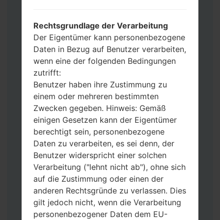
Werkseinstellungen zurücksetzen
möchten, wählen Sie CSC_***, in einem
Rechtsgrundlage der Verarbeitung
anderen Fall wählen Sie HOME_CSC_***
Der Eigentümer kann personenbezogene
um Ihre Daten zu speichern.
Daten in Bezug auf Benutzer verarbeiten,
Jetzt schalten Sie das Gerät aus und
wenn eine der folgenden Bedingungen
aktivieren Sie Download-Modus. Alle
zutrifft:
Methoden, wie es geht:
Benutzer haben ihre Zustimmung zu
Halten Sie die Power-, Lautstärke- und
einem oder mehreren bestimmten
Bixbi- Tasten gedrückt.
Zwecken gegeben. Hinweis: Gemäß
Halten Sie Lauter- und Leiser-Tasten
einigen Gesetzen kann der Eigentümer
gedrückt. Schließen Sie das Telefon mit
berechtigt sein, personenbezogene
einem USB-Kabel an den PC an.
Daten zu verarbeiten, es sei denn, der
Halten Sie die Power-, Lauter- und
Benutzer widerspricht einer solchen
Home-Tasten gedrückt.
Verarbeitung ("lehnt nicht ab"), ohne sich
Schließen Sie das USB-Kabel an und
auf die Zustimmung oder einen der
halten Sie die Leiser- und Bixbi-Tasten
anderen Rechtsgründe zu verlassen. Dies
gedrückt.
gilt jedoch nicht, wenn die Verarbeitung
Halten Sie die Power- und Lauter-
personenbezogener Daten dem EU-
Tasten gedrückt.