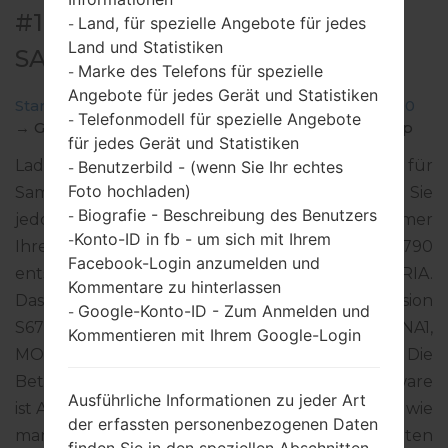
#135980 FÜR GT-S6790 -
Land, für spezielle Angebote für jedes
-
Land und Statistiken
SAMSUNGGALAXY FAME LITE
Marke des Telefons für spezielle
-
Angebote für jedes Gerät und Statistiken
Startseite
→
Galaxy Fame Lite
→
SamsungGT-S6790
Telefonmodell für spezielle Angebote
-
→
GT-S6790_ECT_1_20140829161940_b6jl8krs16.zip
für jedes Gerät und Statistiken
Laden Sie das neueste Firmware-Update für
Benutzerbild - (wenn Sie Ihr echtes
-
Foto hochladen)
Samsung Galaxy Fame Lite herunter. Vergessen Sie
Biografie - Beschreibung des Benutzers
-
jedoch nicht zu überprüfen, ob die Modellnummer
Konto-ID in fb - um sich mit Ihrem
-
Ihres Smartphones dem angegebenen GT-S6790
Facebook-Login anzumelden und
entspricht. Der Firmware-Code ECT ist für NIGERIA.
Kommentare zu hinterlassen
Das Produkt wird mit der PDA-Version
Google-Konto-ID - Zum Anmelden und
-
S6790XXANA2 und CSC-Version S6790OJVANA1,
Kommentieren mit Ihrem Google-Login
MODEM-Version S6790XXAMI1 geliefert. Die
Betriebssystemversion der angegebenen Firmware
Ausführliche Informationen zu jeder Art
ist Android Jelly Bean 4.1.2. Detalierte Anleitung, wie
der erfassten personenbezogenen Daten
man die Standart - Firmware auf Samsung-Geräten
finden Sie in den speziellen Abschnitten