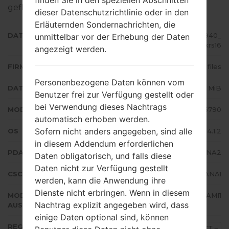
geflascht wird,
gibt es hier
dieser Datenschutzrichtlinie oder in den
Erläuternden Sondernachrichten, die
DATEINAME
GT-S6790_ECT_1_20140829161940_
unmittelbar vor der Erhebung der Daten
b6jl8krs16
angezeigt werden.
FIRMWARE TYP
4 files
Personenbezogene Daten können vom
DATEIGRÖSSE
604.25 MiB
Benutzer frei zur Verfügung gestellt oder
bei Verwendung dieses Nachtrags
MODELL
Samsung GT-S6790
automatisch erhoben werden.
Sofern nicht anders angegeben, sind alle
OS
Android Jelly Bean 4.1.2
in diesem Addendum erforderlichen
PDA/AP AUSFÜHRUNG
S6790XXANA2
Daten obligatorisch, und falls diese
Daten nicht zur Verfügung gestellt
CSC AUSFÜHRUNG
S6790OJVANA1
werden, kann die Anwendung ihre
Dienste nicht erbringen. Wenn in diesem
MODEM/CP
S6790XXAMI1
Nachtrag explizit angegeben wird, dass
AUSFÜHRUNG
einige Daten optional sind, können
REGION