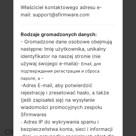
Właściciel kontaktowego adresu e-
mail: support@sfirmware.com
Rodzaje gromadzonych danych:
- Gromadzone dane osobowe obejmują
następne: Imię użytkownika, unikalny
identyfikator na naszej stronie (nie
używaj swojego e-maila)
- Email, для
подтверждения регистрации и сброса
-
пароля, а
-Adres E-mail, aby potwierdzić
rejestrację i zresetować hasło, a także
(jeśli zapisałeś się) na wysyłanie
wiadomości promocyjnych zespołu
Sfirmwares
Adres IP do wykrywania spamu i
-
bezpieczeństwa konta, sieci i informacji
OFICJALNE