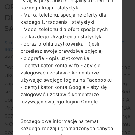
Kraj, w przypadku specjalnych ofert dla
-
OPROGRAMOWANIE #135980
każdego kraju i statystyk
Marka telefonu, specjalne oferty dla
-
DLA: GT-S6790 -
każdego Urządzenia i statystyki
SAMSUNGGALAXY FAME LITE
Model telefonu dla ofert specjalnych
-
dla każdego Urządzenia i statystyk
Strona startowa
→
Galaxy Fame Lite
→
SamsungGT-
obraz profilu użytkownika - (jeśli
-
S6790
→
GT-
prześlesz swoje prawdziwe zdjęcie)
S6790_ECT_1_20140829161940_b6jl8krs16.zip
biografia - opis użytkownika
-
Identyfikator konta w fb - aby się
-
Pobierz najnowszą aktualizację oprogramowania
zalogować i zostawić komentarze
układowego dla Samsung Galaxy Fame Lite, ale nie
używając swojego loginu na Facebooku
zapomnij sprawdzić, czy numer modelu Twojego
Identyfikator konta Google - aby się
-
smartfona odpowiada wskazanemu GT-S6790. Kod
zalogować i zostawić komentarze
oprogramowania układowego to ECT z NIGERIA.
używając swojego loginu Google
Produkt jest dostarczany z wersją PDA
S6790XXANA2, wersja CSC S6790OJVANA1, wersja
Szczegółowe informacje na temat
MODEM S6790XXAMI1. Wersja systemu
każdego rodzaju gromadzonych danych
operacyjnego danego oprogramowania