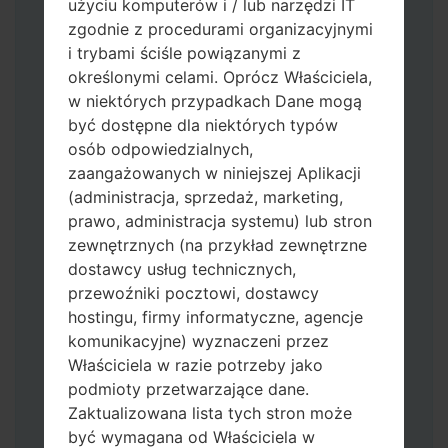
użyciu komputerów i / lub narzędzi IT
zgodnie z procedurami organizacyjnymi
i trybami ściśle powiązanymi z
określonymi celami. Oprócz Właściciela,
w niektórych przypadkach Dane mogą
być dostępne dla niektórych typów
osób odpowiedzialnych,
zaangażowanych w niniejszej Aplikacji
Pobierz na swój komputer najnowszą
(administracja, sprzedaż, marketing,
wersję
Odin 3
.
prawo, administracja systemu) lub stron
Następnie wyodrębnij plik
zewnętrznych (na przykład zewnętrzne
oprogramowania układowego.
dostawcy usług technicznych,
Powinieneś otrzymać 1 plik (jeśli 1 plik
przewoźniki pocztowi, dostawcy
wybierz tutaj) lub 5 plików (jeśli 5 plików
hostingu, firmy informatyczne, agencje
wybierz tutaj):
komunikacyjne) wyznaczeni przez
AP: "System & Recovery"
Właściciela w razie potrzeby jako
CP: "Modem & Radio"
podmioty przetwarzające dane.
CSC_***: "Country & Region & Operator"
Zaktualizowana lista tych stron może
HOME_CSC_***: "Country & Region &
być wymagana od Właściciela w
Operator"