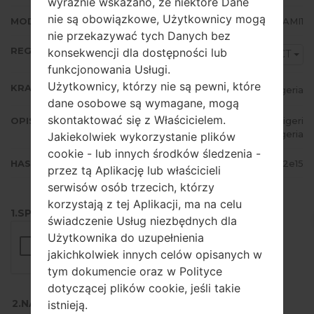
wyraźnie wskazano, że niektóre Dane
nie są obowiązkowe, Użytkownicy mogą
MODEM/CP WERSJA
S6790XXAMI1
nie przekazywać tych Danych bez
REGION
konsekwencji dla dostępności lub
ECT
funkcjonowania Usługi.
Użytkownicy, którzy nie są pewni, które
KRAJ
Nigeria
dane osobowe są wymagane, mogą
skontaktować się z Właścicielem.
OPIS
MTN Nigeria, Glo Mobile, Zain Nigeri
a, Etisalat Nigeria
Jakiekolwiek wykorzystanie plików
cookie - lub innych środków śledzenia -
HASH
1f4c469a180a01daf0db94c8baa02e15
przez tą Aplikację lub właścicieli
serwisów osób trzecich, którzy
korzystają z tej Aplikacji, ma na celu
1.SPRAWDŹ RECAPTCHA
świadczenie Usług niezbędnych dla
Użytkownika do uzupełnienia
jakichkolwiek innych celów opisanych w
tym dokumencie oraz w Polityce
dotyczącej plików cookie, jeśli takie
2.NACIŚNIJ, ABY POBRAĆ
istnieją.