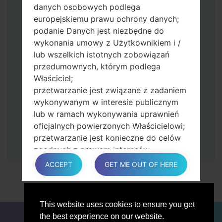
zmniejszania głośności.
danych osobowych podlega
Naciśnij i przytrzymaj klawisz zasilania i
europejskiemu prawu ochrony danych;
przycisk zwiększania głośności.
podanie Danych jest niezbędne do
Następnie podłącz urządzenie do
wykonania umowy z Użytkownikiem i /
komputera, Odin powinien wykryć
lub wszelkich istotnych zobowiązań
telefon, a na ekranie pojawi się numer
przedumownych, którym podlega
portu COM.
Właściciel;
Podaj tylko czas przywracania ustawień
przetwarzanie jest związane z zadaniem
fabrycznych i automatycznego
wykonywanym w interesie publicznym
ponownego uruchamiania.
lub w ramach wykonywania uprawnień
Na koniec naciśnij klawisz Start. Twój
oficjalnych powierzonych Właścicielowi;
telefon uruchomi się ponownie i odłączy
przetwarzanie jest konieczne do celów
się od komputera.
zgodnych z prawem interesów
prowadzonej przez właściciela lub
ACCEPT
GET ME OUT OF HERE
osobę trzecią.
W każdym przypadku Właściciel z
przyjemnością pomoże wyjaśnić
This website uses cookies to ensure you get
konkretną podstawę prawną, która ma
DLA BLOGERÓW
AKTUALNOŚCI
PORÓWNAJ
the best experience on our website.
zastosowanie do przetwarzania, a w