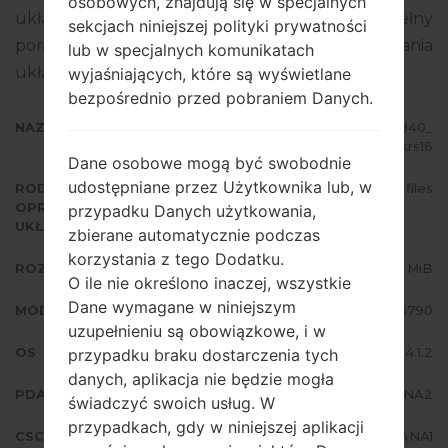
osobowych, znajdują się w specjalnych
układowego to Android Jelly Bean 4.1.2. Pełny
sekcjach niniejszej polityki prywatności
poradnik na temat flashowania oprogramowania
lub w specjalnych komunikatach
układowego na urządzeniach Samsung
tutaj
wyjaśniających, które są wyświetlane
bezpośrednio przed pobraniem Danych.
NAZWA PLIKU
GT-S6790_ECT_1_20140829161940_
b6jl8krs16
Dane osobowe mogą być swobodnie
udostępniane przez Użytkownika lub, w
RODZAJ
4 files
OPROGRAMOWANIA
przypadku Danych użytkowania,
UKŁADOWEGO
zbierane automatycznie podczas
korzystania z tego Dodatku.
ROZMIAR PLIKU
604.25 MiB
O ile nie określono inaczej, wszystkie
Dane wymagane w niniejszym
MODEL
Samsung GT-S6790
uzupełnieniu są obowiązkowe, i w
OS
Android Jelly Bean 4.1.2
przypadku braku dostarczenia tych
danych, aplikacja nie będzie mogła
PDA/AP WERSJA
S6790XXANA2
świadczyć swoich usług. W
przypadkach, gdy w niniejszej aplikacji
CSC WERSJA
S6790OJVANA1