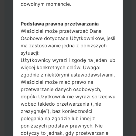
dowolnym momencie.
Dodaj wszystkie pliki w Odin 3.
Jeśli chcesz wyczyścić pamięć flash użyj
CSC_*** albo użyj HOME_CSC_ ***, aby
Podstawa prawna przetwarzania
zachować wszystkie swoje dane i aplikacje.
Właściciel może przetwarzać Dane
Teraz wyłącz swój telefon i przejdź do
Osobowe dotyczące Użytkowników, jeśli
trybu pobierania. Jak wykonać wszystkie
ma zastosowanie jedna z poniższych
metody:
sytuacji:
Naciśnij i przytrzymaj klawisz zasilania,
Użytkownicy wyrazili zgodę na jeden lub
przycisk zwiększania głośności i klawisz
więcej konkretnych celów. Uwaga:
Bixby.
zgodnie z niektórymi ustawodawstwami,
Naciśnij i przytrzymaj klawisze
Właściciel może mieć prawo na
zwiększania i zmniejszania głośności,
przetwarzanie danych osobowych,
następnie podłącz kabel USB.
dopóki Użytkownik nie wyrazi sprzeciwu
Naciśnij i przytrzymaj klawisz zasilania,
wobec takiedo przetwarzania („nie
przycisk zmniejszania głośności i klawisz
zrezygnuje”), bez konieczności
strony domowej.
polegania na zgodzie lub innej z
Podłącz kabel USB, a następnie naciśnij i
poniższych podstaw prawnych. Nie
przytrzymaj przycisk Bixby i klawisz
dotyczy to jednak, gdy przetwarzanie