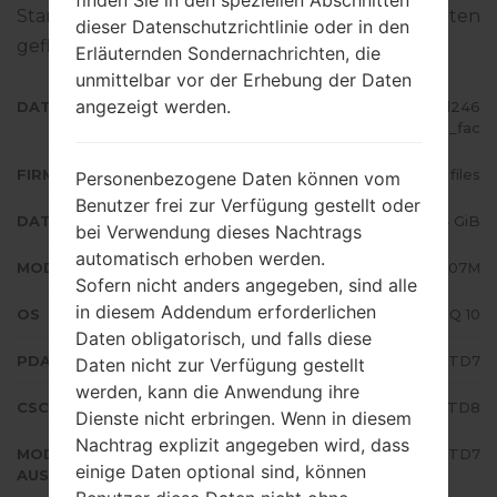
finden Sie in den speziellen Abschnitten
Standart - Firmware auf Samsung-Geräten
dieser Datenschutzrichtlinie oder in den
geflascht wird,
gibt es hier
Erläuternden Sondernachrichten, die
unmittelbar vor der Erhebung der Daten
angezeigt werden.
DATEINAME
SM-A207M_1_20200514041241_l246
t6u3r3_fac
FIRMWARE TYP
4 files
Personenbezogene Daten können vom
Benutzer frei zur Verfügung gestellt oder
DATEIGRÖSSE
3.14 GiB
bei Verwendung dieses Nachtrags
automatisch erhoben werden.
MODELL
Samsung SM-A207M
Sofern nicht anders angegeben, sind alle
in diesem Addendum erforderlichen
OS
Android Q 10
Daten obligatorisch, und falls diese
PDA/AP AUSFÜHRUNG
A207MUBU2BTD7
Daten nicht zur Verfügung gestellt
werden, kann die Anwendung ihre
CSC AUSFÜHRUNG
A207MOWM2BTD8
Dienste nicht erbringen. Wenn in diesem
Nachtrag explizit angegeben wird, dass
MODEM/CP
A207MUBU2BTD7
einige Daten optional sind, können
AUSFÜHRUNG