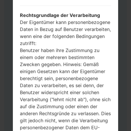
Werkseinstellungen zurücksetzen
möchten, wählen Sie CSC_***, in einem
Rechtsgrundlage der Verarbeitung
anderen Fall wählen Sie HOME_CSC_***
Der Eigentümer kann personenbezogene
um Ihre Daten zu speichern.
Daten in Bezug auf Benutzer verarbeiten,
Jetzt schalten Sie das Gerät aus und
wenn eine der folgenden Bedingungen
aktivieren Sie Download-Modus. Alle
zutrifft:
Methoden, wie es geht:
Benutzer haben ihre Zustimmung zu
Halten Sie die Power-, Lautstärke- und
einem oder mehreren bestimmten
Bixbi- Tasten gedrückt.
Zwecken gegeben. Hinweis: Gemäß
Halten Sie Lauter- und Leiser-Tasten
einigen Gesetzen kann der Eigentümer
gedrückt. Schließen Sie das Telefon mit
berechtigt sein, personenbezogene
einem USB-Kabel an den PC an.
Daten zu verarbeiten, es sei denn, der
Halten Sie die Power-, Lauter- und
Benutzer widerspricht einer solchen
Home-Tasten gedrückt.
Verarbeitung ("lehnt nicht ab"), ohne sich
Schließen Sie das USB-Kabel an und
auf die Zustimmung oder einen der
halten Sie die Leiser- und Bixbi-Tasten
anderen Rechtsgründe zu verlassen. Dies
gedrückt.
gilt jedoch nicht, wenn die Verarbeitung
Halten Sie die Power- und Lauter-
personenbezogener Daten dem EU-