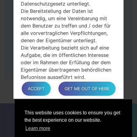
Tasten gedrückt.
Datenschutzgesetz unterliegt.
Dann schließen Sie das Telefon an den PC
Die Bereitstellung der Daten ist
an, das Programm Odin erkennt Ihr Gerät
notwendig, um eine Vereinbarung mit
und „COM port number“ wird auf dem
dem Benutzer zu treffen und / oder für
Bildschirm angezeigt.
alle vorvertraglichen Verpflichtungen,
Geben Sie nur die „F. Reset”-Zeit und
denen der Eigentümer unterliegt.
„Auto-Rebot“ an.
Die Verarbeitung bezieht sich auf eine
Zum Schluss klicken Sie „Start“-Taste auf.
Aufgabe, die im öffentlichen Interesse
Ihr Gerät wird neu gestartet und von PC
oder im Rahmen der Erfüllung der dem
getrennt.
Eigentümer übertragenen behördlichen
Befugnisse ausgeführt wird.
Die Verarbeitung ist für berechtigte
ACCEPT
GET ME OUT OF HERE
Interessen des Eigentümers oder eines
Dritten erforderlich.
In jedem Fall hilft der Eigentümer gerne
FÜR BLOGGER
NACHRICHTEN
VERGLEICHE
This website uses cookies to ensure you get
bei der Erläuterung des für die
KONTAKTE
VERTRAULICHKEIT
the best experience on our website.
Verarbeitung geltenden rechtlichen
NUTZUNGSBEDINGUNGEN
Rahmens und insbesondere, ob die
Learn more
Bereitstellung personenbezogener Daten