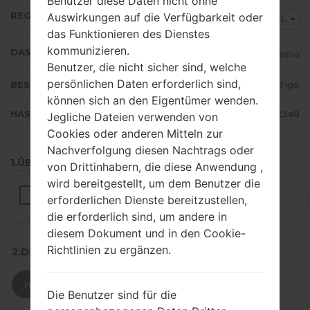
Benutzer diese Daten nicht ohne
REGION
Auswirkungen auf die Verfügbarkeit oder
COL
das Funktionieren des Dienstes
kommunizieren.
DAS LAND
Colombia
Benutzer, die nicht sicher sind, welche
persönlichen Daten erforderlich sind,
BESCHREIBUNG
Tigo
können sich an den Eigentümer wenden.
HASH
6b3d6db8e355def29cc80a64d3b23a8
Jegliche Dateien verwenden von
Cookies oder anderen Mitteln zur
Nachverfolgung diesen Nachtrags oder
1.ÜBERPRÜFEN SIE AUF RECAPTCHA
von Drittinhabern, die diese Anwendung ,
wird bereitgestellt, um dem Benutzer die
erforderlichen Dienste bereitzustellen,
die erforderlich sind, um andere in
diesem Dokument und in den Cookie-
Richtlinien zu ergänzen.
2.DRÜCKEN SIE ZUM HERUNTERLADEN
HERUNTERLADEN
Die Benutzer sind für die