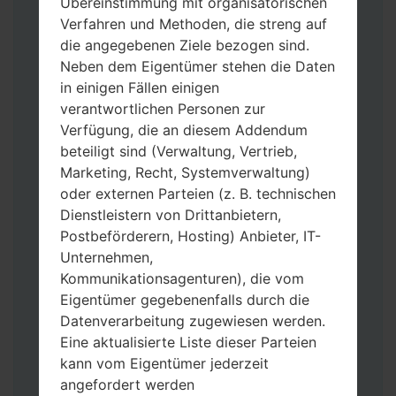
Übereinstimmung mit organisatorischen
Verfahren und Methoden, die streng auf
die angegebenen Ziele bezogen sind.
Neben dem Eigentümer stehen die Daten
in einigen Fällen einigen
Laden Sie auf Ihren PC:
Odin 3
neueste
verantwortlichen Personen zur
Version herunter.
Verfügung, die an diesem Addendum
Dann laden Sie die Firmware-Datei
beteiligt sind (Verwaltung, Vertrieb,
herunter und entpacken Sie sie.
Marketing, Recht, Systemverwaltung)
Sie brauchen 1(wählen Sie hier 1 Firmware-
oder externen Parteien (z. B. technischen
Datei aus) oder 5 (wählen Sie 5 Firmware-
Dienstleistern von Drittanbietern,
Dateien aus) Firmware-Dateien:
Postbeförderern, Hosting) Anbieter, IT-
AP: „System & Recovery“
Unternehmen,
CP: „Modem & Radio“
Kommunikationsagenturen), die vom
CSC_***: „Country & Region & Operator“
Eigentümer gegebenenfalls durch die
HOME_CSC_***: „Country & Region &
Datenverarbeitung zugewiesen werden.
Operator“
Eine aktualisierte Liste dieser Parteien
Fügen Sie dem Programm Odin 3 alle
kann vom Eigentümer jederzeit
Dateien hinzu.
angefordert werden
Wenn Sie das Telefon flashen und auf die