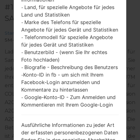
#155606 FÜR SM-A207M -
Land, für spezielle Angebote für jedes
-
Land und Statistiken
SAMSUNGGALAXY A20S
Marke des Telefons für spezielle
-
Angebote für jedes Gerät und Statistiken
Startseite
→
Galaxy A20s
→
SamsungSM-A207M
→
Telefonmodell für spezielle Angebote
-
SM-A207M_1_20200514041241_l246t6u3r3_fac.zip
für jedes Gerät und Statistiken
Laden Sie das neueste Firmware-Update für
Benutzerbild - (wenn Sie Ihr echtes
-
Foto hochladen)
Samsung Galaxy A20s herunter. Vergessen Sie
Biografie - Beschreibung des Benutzers
-
jedoch nicht zu überprüfen, ob die Modellnummer
Konto-ID in fb - um sich mit Ihrem
-
Ihres Smartphones dem angegebenen SM-A207M
Facebook-Login anzumelden und
entspricht. Der Firmware-Code COL ist für
Kommentare zu hinterlassen
COLOMBIA. Das Produkt wird mit der PDA-Version
Google-Konto-ID - Zum Anmelden und
-
A207MUBU2BTD7 und CSC-Version
Kommentieren mit Ihrem Google-Login
A207MOWM2BTD8, MODEM-Version
A207MUBU2BTD7 geliefert. Die
Ausführliche Informationen zu jeder Art
Betriebssystemversion der angegebenen Firmware
der erfassten personenbezogenen Daten
ist Android Q 10. Detalierte Anleitung, wie man die