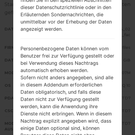
finden Sie in den speziellen Abschnitten
Standart - Firmware auf Samsung-Geräten
dieser Datenschutzrichtlinie oder in den
geflascht wird,
gibt es hier
Erläuternden Sondernachrichten, die
unmittelbar vor der Erhebung der Daten
angezeigt werden.
DATEINAME
SM-A207M_1_20200523055854_02
vd2vbrv2_fac
FIRMWARE TYP
4 files
Personenbezogene Daten können vom
Benutzer frei zur Verfügung gestellt oder
DATEIGRÖSSE
3.26 GiB
bei Verwendung dieses Nachtrags
automatisch erhoben werden.
MODELL
Samsung SM-A207M
Sofern nicht anders angegeben, sind alle
in diesem Addendum erforderlichen
OS
Android Q 10
Daten obligatorisch, und falls diese
PDA/AP AUSFÜHRUNG
A207MUBU2BTD7
Daten nicht zur Verfügung gestellt
werden, kann die Anwendung ihre
CSC AUSFÜHRUNG
A207MOWF2BTD7
Dienste nicht erbringen. Wenn in diesem
Nachtrag explizit angegeben wird, dass
MODEM/CP
A207MUBU2BTD7
einige Daten optional sind, können
AUSFÜHRUNG