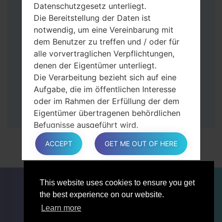
Tasten gedrückt.
Datenschutzgesetz unterliegt.
Dann schließen Sie das Telefon an den PC
Die Bereitstellung der Daten ist
an, das Programm Odin erkennt Ihr Gerät
notwendig, um eine Vereinbarung mit
und „COM port number“ wird auf dem
dem Benutzer zu treffen und / oder für
Bildschirm angezeigt.
alle vorvertraglichen Verpflichtungen,
Geben Sie nur die „F. Reset”-Zeit und
denen der Eigentümer unterliegt.
„Auto-Rebot“ an.
Die Verarbeitung bezieht sich auf eine
Zum Schluss klicken Sie „Start“-Taste auf.
Aufgabe, die im öffentlichen Interesse
Ihr Gerät wird neu gestartet und von PC
oder im Rahmen der Erfüllung der dem
getrennt.
Eigentümer übertragenen behördlichen
Befugnisse ausgeführt wird.
Die Verarbeitung ist für berechtigte
ACCEPT
GET ME OUT OF HERE
Interessen des Eigentümers oder eines
Dritten erforderlich.
In jedem Fall hilft der Eigentümer gerne
FÜR BLOGGER
NACHRICHTEN
VERGLEICHE
This website uses cookies to ensure you get
bei der Erläuterung des für die
KONTAKTE
VERTRAULICHKEIT
the best experience on our website.
Verarbeitung geltenden rechtlichen
NUTZUNGSBEDINGUNGEN
Rahmens und insbesondere, ob die
Learn more
Bereitstellung personenbezogener Daten