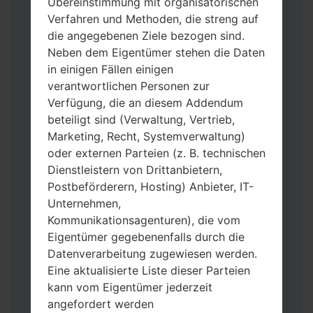
Übereinstimmung mit organisatorischen
Verfahren und Methoden, die streng auf
die angegebenen Ziele bezogen sind.
Neben dem Eigentümer stehen die Daten
in einigen Fällen einigen
Laden Sie auf Ihren PC:
Odin 3
neueste
verantwortlichen Personen zur
Version herunter.
Verfügung, die an diesem Addendum
Dann laden Sie die Firmware-Datei
beteiligt sind (Verwaltung, Vertrieb,
herunter und entpacken Sie sie.
Marketing, Recht, Systemverwaltung)
Sie brauchen 1(wählen Sie hier 1 Firmware-
oder externen Parteien (z. B. technischen
Datei aus) oder 5 (wählen Sie 5 Firmware-
Dienstleistern von Drittanbietern,
Dateien aus) Firmware-Dateien:
Postbeförderern, Hosting) Anbieter, IT-
AP: „System & Recovery“
Unternehmen,
CP: „Modem & Radio“
Kommunikationsagenturen), die vom
CSC_***: „Country & Region & Operator“
Eigentümer gegebenenfalls durch die
HOME_CSC_***: „Country & Region &
Datenverarbeitung zugewiesen werden.
Operator“
Eine aktualisierte Liste dieser Parteien
Fügen Sie dem Programm Odin 3 alle
kann vom Eigentümer jederzeit
Dateien hinzu.
angefordert werden
Wenn Sie das Telefon flashen und auf die