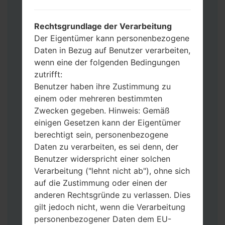
Werkseinstellungen zurücksetzen
möchten, wählen Sie CSC_***, in einem
Rechtsgrundlage der Verarbeitung
anderen Fall wählen Sie HOME_CSC_***
Der Eigentümer kann personenbezogene
um Ihre Daten zu speichern.
Daten in Bezug auf Benutzer verarbeiten,
Jetzt schalten Sie das Gerät aus und
wenn eine der folgenden Bedingungen
aktivieren Sie Download-Modus. Alle
zutrifft:
Methoden, wie es geht:
Benutzer haben ihre Zustimmung zu
Halten Sie die Power-, Lautstärke- und
einem oder mehreren bestimmten
Bixbi- Tasten gedrückt.
Zwecken gegeben. Hinweis: Gemäß
Halten Sie Lauter- und Leiser-Tasten
einigen Gesetzen kann der Eigentümer
gedrückt. Schließen Sie das Telefon mit
berechtigt sein, personenbezogene
einem USB-Kabel an den PC an.
Daten zu verarbeiten, es sei denn, der
Halten Sie die Power-, Lauter- und
Benutzer widerspricht einer solchen
Home-Tasten gedrückt.
Verarbeitung ("lehnt nicht ab"), ohne sich
Schließen Sie das USB-Kabel an und
auf die Zustimmung oder einen der
halten Sie die Leiser- und Bixbi-Tasten
anderen Rechtsgründe zu verlassen. Dies
gedrückt.
gilt jedoch nicht, wenn die Verarbeitung
Halten Sie die Power- und Lauter-
personenbezogener Daten dem EU-