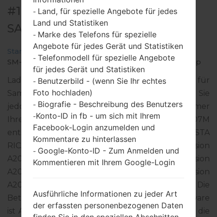
#157491 FÜR SM-A207M -
Land, für spezielle Angebote für jedes
-
Land und Statistiken
SAMSUNGGALAXY A20S
Marke des Telefons für spezielle
-
Angebote für jedes Gerät und Statistiken
Startseite
→
Galaxy A20s
→
SamsungSM-A207M
→
Telefonmodell für spezielle Angebote
-
SM-A207M_1_20200523055854_02vd2vbrv2_fac.zip
für jedes Gerät und Statistiken
Laden Sie das neueste Firmware-Update für
Benutzerbild - (wenn Sie Ihr echtes
-
Foto hochladen)
Samsung Galaxy A20s herunter. Vergessen Sie
Biografie - Beschreibung des Benutzers
-
jedoch nicht zu überprüfen, ob die Modellnummer
Konto-ID in fb - um sich mit Ihrem
-
Ihres Smartphones dem angegebenen SM-A207M
Facebook-Login anzumelden und
entspricht. Der Firmware-Code ICE ist für COSTA
Kommentare zu hinterlassen
RICA. Das Produkt wird mit der PDA-Version
Google-Konto-ID - Zum Anmelden und
-
A207MUBU2BTD7 und CSC-Version
Kommentieren mit Ihrem Google-Login
A207MOWF2BTD7, MODEM-Version
A207MUBU2BTD7 geliefert. Die
Ausführliche Informationen zu jeder Art
Betriebssystemversion der angegebenen Firmware
der erfassten personenbezogenen Daten
ist Android Q 10. Detalierte Anleitung, wie man die