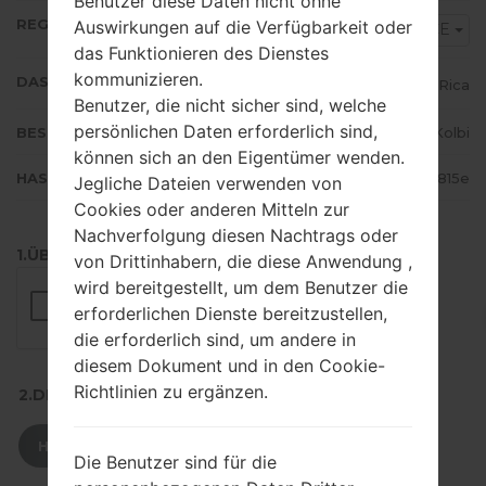
Benutzer diese Daten nicht ohne
REGION
Auswirkungen auf die Verfügbarkeit oder
ICE
das Funktionieren des Dienstes
kommunizieren.
DAS LAND
Costa Rica
Benutzer, die nicht sicher sind, welche
persönlichen Daten erforderlich sind,
BESCHREIBUNG
ICE CR = Kolbi
können sich an den Eigentümer wenden.
HASH
35fd894241934b199ea734da9be5815e
Jegliche Dateien verwenden von
Cookies oder anderen Mitteln zur
Nachverfolgung diesen Nachtrags oder
1.ÜBERPRÜFEN SIE AUF RECAPTCHA
von Drittinhabern, die diese Anwendung ,
wird bereitgestellt, um dem Benutzer die
erforderlichen Dienste bereitzustellen,
die erforderlich sind, um andere in
diesem Dokument und in den Cookie-
Richtlinien zu ergänzen.
2.DRÜCKEN SIE ZUM HERUNTERLADEN
HERUNTERLADEN
Die Benutzer sind für die