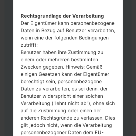
Werkseinstellungen zurücksetzen
möchten, wählen Sie CSC_***, in einem
Rechtsgrundlage der Verarbeitung
anderen Fall wählen Sie HOME_CSC_***
Der Eigentümer kann personenbezogene
um Ihre Daten zu speichern.
Daten in Bezug auf Benutzer verarbeiten,
Jetzt schalten Sie das Gerät aus und
wenn eine der folgenden Bedingungen
aktivieren Sie Download-Modus. Alle
zutrifft:
Methoden, wie es geht:
Benutzer haben ihre Zustimmung zu
Halten Sie die Power-, Lautstärke- und
einem oder mehreren bestimmten
Bixbi- Tasten gedrückt.
Zwecken gegeben. Hinweis: Gemäß
Halten Sie Lauter- und Leiser-Tasten
einigen Gesetzen kann der Eigentümer
gedrückt. Schließen Sie das Telefon mit
berechtigt sein, personenbezogene
einem USB-Kabel an den PC an.
Daten zu verarbeiten, es sei denn, der
Halten Sie die Power-, Lauter- und
Benutzer widerspricht einer solchen
Home-Tasten gedrückt.
Verarbeitung ("lehnt nicht ab"), ohne sich
Schließen Sie das USB-Kabel an und
auf die Zustimmung oder einen der
halten Sie die Leiser- und Bixbi-Tasten
anderen Rechtsgründe zu verlassen. Dies
gedrückt.
gilt jedoch nicht, wenn die Verarbeitung
Halten Sie die Power- und Lauter-
personenbezogener Daten dem EU-