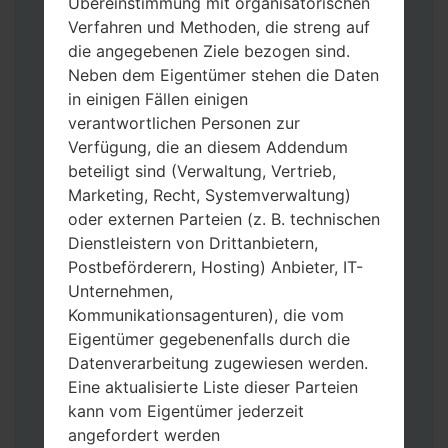
Übereinstimmung mit organisatorischen
Verfahren und Methoden, die streng auf
die angegebenen Ziele bezogen sind.
Neben dem Eigentümer stehen die Daten
in einigen Fällen einigen
Laden Sie auf Ihren PC:
Odin 3
neueste
verantwortlichen Personen zur
Version herunter.
Verfügung, die an diesem Addendum
Dann laden Sie die Firmware-Datei
beteiligt sind (Verwaltung, Vertrieb,
herunter und entpacken Sie sie.
Marketing, Recht, Systemverwaltung)
Sie brauchen 1(wählen Sie hier 1 Firmware-
oder externen Parteien (z. B. technischen
Datei aus) oder 5 (wählen Sie 5 Firmware-
Dienstleistern von Drittanbietern,
Dateien aus) Firmware-Dateien:
Postbeförderern, Hosting) Anbieter, IT-
AP: „System & Recovery“
Unternehmen,
CP: „Modem & Radio“
Kommunikationsagenturen), die vom
CSC_***: „Country & Region & Operator“
Eigentümer gegebenenfalls durch die
HOME_CSC_***: „Country & Region &
Datenverarbeitung zugewiesen werden.
Operator“
Eine aktualisierte Liste dieser Parteien
Fügen Sie dem Programm Odin 3 alle
kann vom Eigentümer jederzeit
Dateien hinzu.
angefordert werden
Wenn Sie das Telefon flashen und auf die