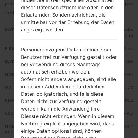
finden Sie in den speziellen Abschnitten
man die Standart - Firmware auf Samsung-Geräten
dieser Datenschutzrichtlinie oder in den
geflascht wird,
gibt es hier
Erläuternden Sondernachrichten, die
unmittelbar vor der Erhebung der Daten
angezeigt werden.
DATEINAME
SM-J710MN_1_20180613045701_mbu
5ohctrq
FIRMWARE TYP
4 files
Personenbezogene Daten können vom
Benutzer frei zur Verfügung gestellt oder
DATEIGRÖSSE
1.49 GiB
bei Verwendung dieses Nachtrags
automatisch erhoben werden.
MODELL
Samsung SM-J710MN
Sofern nicht anders angegeben, sind alle
in diesem Addendum erforderlichen
OS
Android Nougat 7.0
Daten obligatorisch, und falls diese
PDA/AP AUSFÜHRUNG
J710MNUBU4BRC2
Daten nicht zur Verfügung gestellt
werden, kann die Anwendung ihre
CSC AUSFÜHRUNG
J710MNUUB4BRC3
Dienste nicht erbringen. Wenn in diesem
Nachtrag explizit angegeben wird, dass
MODEM/CP
J710MNUBU4BRF1
einige Daten optional sind, können
AUSFÜHRUNG