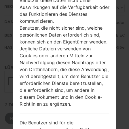
Benutzer diese Daten nicht ohne
REGION
Auswirkungen auf die Verfügbarkeit oder
EON
das Funktionieren des Dienstes
kommunizieren.
DAS LAND
Ecuador
Benutzer, die nicht sicher sind, welche
persönlichen Daten erforderlich sind,
BESCHREIBUNG
Claro, Movistar, ALE EC
können sich an den Eigentümer wenden.
HASH
6c0d8996daac053902a80e2574b0596e
Jegliche Dateien verwenden von
Cookies oder anderen Mitteln zur
Nachverfolgung diesen Nachtrags oder
1.ÜBERPRÜFEN SIE AUF RECAPTCHA
von Drittinhabern, die diese Anwendung ,
wird bereitgestellt, um dem Benutzer die
erforderlichen Dienste bereitzustellen,
die erforderlich sind, um andere in
diesem Dokument und in den Cookie-
Richtlinien zu ergänzen.
2.DRÜCKEN SIE ZUM HERUNTERLADEN
HERUNTERLADEN
Die Benutzer sind für die