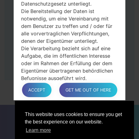
Tasten gedrückt.
Datenschutzgesetz unterliegt.
Dann schließen Sie das Telefon an den PC
Die Bereitstellung der Daten ist
an, das Programm Odin erkennt Ihr Gerät
notwendig, um eine Vereinbarung mit
und „COM port number“ wird auf dem
dem Benutzer zu treffen und / oder für
Bildschirm angezeigt.
alle vorvertraglichen Verpflichtungen,
Geben Sie nur die „F. Reset”-Zeit und
denen der Eigentümer unterliegt.
„Auto-Rebot“ an.
Die Verarbeitung bezieht sich auf eine
Zum Schluss klicken Sie „Start“-Taste auf.
Aufgabe, die im öffentlichen Interesse
Ihr Gerät wird neu gestartet und von PC
oder im Rahmen der Erfüllung der dem
getrennt.
Eigentümer übertragenen behördlichen
Befugnisse ausgeführt wird.
Die Verarbeitung ist für berechtigte
ACCEPT
GET ME OUT OF HERE
Interessen des Eigentümers oder eines
Dritten erforderlich.
In jedem Fall hilft der Eigentümer gerne
FÜR BLOGGER
NACHRICHTEN
VERGLEICHE
This website uses cookies to ensure you get
bei der Erläuterung des für die
KONTAKTE
VERTRAULICHKEIT
the best experience on our website.
Verarbeitung geltenden rechtlichen
NUTZUNGSBEDINGUNGEN
Rahmens und insbesondere, ob die
Learn more
Bereitstellung personenbezogener Daten