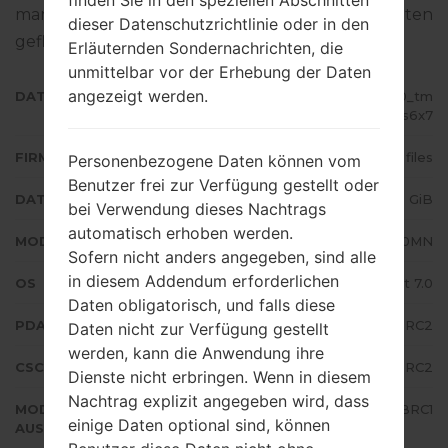
finden Sie in den speziellen Abschnitten
man die Standart - Firmware auf Samsung-Geräten
dieser Datenschutzrichtlinie oder in den
geflascht wird,
gibt es hier
Erläuternden Sondernachrichten, die
unmittelbar vor der Erhebung der Daten
angezeigt werden.
DATEINAME
SM-J710MN_1_20180407030440_tm
ve2ls6x7
FIRMWARE TYP
4 files
Personenbezogene Daten können vom
Benutzer frei zur Verfügung gestellt oder
DATEIGRÖSSE
1.59 GiB
bei Verwendung dieses Nachtrags
automatisch erhoben werden.
MODELL
Samsung SM-J710MN
Sofern nicht anders angegeben, sind alle
in diesem Addendum erforderlichen
OS
Android Nougat 7.0
Daten obligatorisch, und falls diese
PDA/AP AUSFÜHRUNG
J710MNUBU4BRC2
Daten nicht zur Verfügung gestellt
werden, kann die Anwendung ihre
CSC AUSFÜHRUNG
J710MNUWA4BRC2
Dienste nicht erbringen. Wenn in diesem
Nachtrag explizit angegeben wird, dass
MODEM/CP
J710MNUBU4BRC1
einige Daten optional sind, können
AUSFÜHRUNG