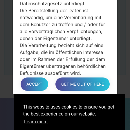
Tasten gedrückt.
Datenschutzgesetz unterliegt.
Dann schließen Sie das Telefon an den PC
Die Bereitstellung der Daten ist
an, das Programm Odin erkennt Ihr Gerät
notwendig, um eine Vereinbarung mit
und „COM port number“ wird auf dem
dem Benutzer zu treffen und / oder für
Bildschirm angezeigt.
alle vorvertraglichen Verpflichtungen,
Geben Sie nur die „F. Reset”-Zeit und
denen der Eigentümer unterliegt.
„Auto-Rebot“ an.
Die Verarbeitung bezieht sich auf eine
Zum Schluss klicken Sie „Start“-Taste auf.
Aufgabe, die im öffentlichen Interesse
Ihr Gerät wird neu gestartet und von PC
oder im Rahmen der Erfüllung der dem
getrennt.
Eigentümer übertragenen behördlichen
Befugnisse ausgeführt wird.
Die Verarbeitung ist für berechtigte
ACCEPT
GET ME OUT OF HERE
Interessen des Eigentümers oder eines
Dritten erforderlich.
In jedem Fall hilft der Eigentümer gerne
FÜR BLOGGER
NACHRICHTEN
VERGLEICHE
This website uses cookies to ensure you get
bei der Erläuterung des für die
KONTAKTE
VERTRAULICHKEIT
the best experience on our website.
Verarbeitung geltenden rechtlichen
NUTZUNGSBEDINGUNGEN
Rahmens und insbesondere, ob die
Learn more
Bereitstellung personenbezogener Daten