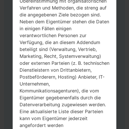
Übereinstimmung mit organisatorischen
Verfahren und Methoden, die streng auf
die angegebenen Ziele bezogen sind.
Neben dem Eigentümer stehen die Daten
in einigen Fällen einigen
Laden Sie auf Ihren PC:
Odin 3
neueste
verantwortlichen Personen zur
Version herunter.
Verfügung, die an diesem Addendum
Dann laden Sie die Firmware-Datei
beteiligt sind (Verwaltung, Vertrieb,
herunter und entpacken Sie sie.
Marketing, Recht, Systemverwaltung)
Sie brauchen 1(wählen Sie hier 1 Firmware-
oder externen Parteien (z. B. technischen
Datei aus) oder 5 (wählen Sie 5 Firmware-
Dienstleistern von Drittanbietern,
Dateien aus) Firmware-Dateien:
Postbeförderern, Hosting) Anbieter, IT-
AP: „System & Recovery“
Unternehmen,
CP: „Modem & Radio“
Kommunikationsagenturen), die vom
CSC_***: „Country & Region & Operator“
Eigentümer gegebenenfalls durch die
HOME_CSC_***: „Country & Region &
Datenverarbeitung zugewiesen werden.
Operator“
Eine aktualisierte Liste dieser Parteien
Fügen Sie dem Programm Odin 3 alle
kann vom Eigentümer jederzeit
Dateien hinzu.
angefordert werden
Wenn Sie das Telefon flashen und auf die