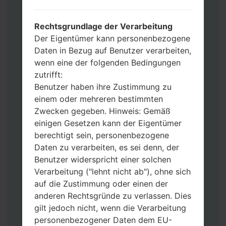
Werkseinstellungen zurücksetzen
möchten, wählen Sie CSC_***, in einem
Rechtsgrundlage der Verarbeitung
anderen Fall wählen Sie HOME_CSC_***
Der Eigentümer kann personenbezogene
um Ihre Daten zu speichern.
Daten in Bezug auf Benutzer verarbeiten,
Jetzt schalten Sie das Gerät aus und
wenn eine der folgenden Bedingungen
aktivieren Sie Download-Modus. Alle
zutrifft:
Methoden, wie es geht:
Benutzer haben ihre Zustimmung zu
Halten Sie die Power-, Lautstärke- und
einem oder mehreren bestimmten
Bixbi- Tasten gedrückt.
Zwecken gegeben. Hinweis: Gemäß
Halten Sie Lauter- und Leiser-Tasten
einigen Gesetzen kann der Eigentümer
gedrückt. Schließen Sie das Telefon mit
berechtigt sein, personenbezogene
einem USB-Kabel an den PC an.
Daten zu verarbeiten, es sei denn, der
Halten Sie die Power-, Lauter- und
Benutzer widerspricht einer solchen
Home-Tasten gedrückt.
Verarbeitung ("lehnt nicht ab"), ohne sich
Schließen Sie das USB-Kabel an und
auf die Zustimmung oder einen der
halten Sie die Leiser- und Bixbi-Tasten
anderen Rechtsgründe zu verlassen. Dies
gedrückt.
gilt jedoch nicht, wenn die Verarbeitung
Halten Sie die Power- und Lauter-
personenbezogener Daten dem EU-