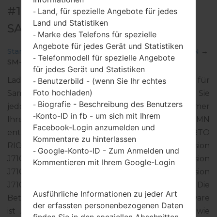
#16985 FÜR SM-J710MN -
Land, für spezielle Angebote für jedes
-
Land und Statistiken
SAMSUNGGALAXY J7 2016
Marke des Telefons für spezielle
-
Angebote für jedes Gerät und Statistiken
Startseite
→
Galaxy J7 2016
→
SamsungSM-J710MN
→
Telefonmodell für spezielle Angebote
-
SM-J710MN_1_20180407030440_tmve2ls6x7.zip
für jedes Gerät und Statistiken
Laden Sie das neueste Firmware-Update für
Benutzerbild - (wenn Sie Ihr echtes
-
Foto hochladen)
Samsung Galaxy J7 2016 herunter. Vergessen Sie
Biografie - Beschreibung des Benutzers
-
jedoch nicht zu überprüfen, ob die Modellnummer
Konto-ID in fb - um sich mit Ihrem
-
Ihres Smartphones dem angegebenen SM-J710MN
Facebook-Login anzumelden und
entspricht. Der Firmware-Code PCT ist für PUERTO
Kommentare zu hinterlassen
RICO. Das Produkt wird mit der PDA-Version
Google-Konto-ID - Zum Anmelden und
-
J710MNUBU4BRC2 und CSC-Version
Kommentieren mit Ihrem Google-Login
J710MNUWA4BRC2, MODEM-Version
J710MNUBU4BRC1 geliefert. Die
Ausführliche Informationen zu jeder Art
Betriebssystemversion der angegebenen Firmware
der erfassten personenbezogenen Daten
ist Android Nougat 7.0. Detalierte Anleitung, wie