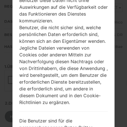
Benutzer diese Daten nicht ohne
REGION
Auswirkungen auf die Verfügbarkeit oder
PCT
das Funktionieren des Dienstes
kommunizieren.
DAS LAND
Puerto Rico
Benutzer, die nicht sicher sind, welche
persönlichen Daten erforderlich sind,
BESCHREIBUNG
Claro PR & DR
können sich an den Eigentümer wenden.
HASH
56423f6da15188ee468410d8f1b28ae
Jegliche Dateien verwenden von
Cookies oder anderen Mitteln zur
Nachverfolgung diesen Nachtrags oder
1.ÜBERPRÜFEN SIE AUF RECAPTCHA
von Drittinhabern, die diese Anwendung ,
wird bereitgestellt, um dem Benutzer die
erforderlichen Dienste bereitzustellen,
die erforderlich sind, um andere in
diesem Dokument und in den Cookie-
Richtlinien zu ergänzen.
2.DRÜCKEN SIE ZUM HERUNTERLADEN
HERUNTERLADEN
Die Benutzer sind für die