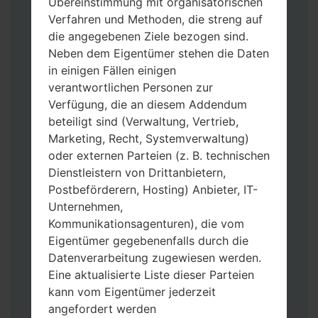
Übereinstimmung mit organisatorischen
Verfahren und Methoden, die streng auf
die angegebenen Ziele bezogen sind.
Neben dem Eigentümer stehen die Daten
in einigen Fällen einigen
Laden Sie auf Ihren PC:
Odin 3
neueste
verantwortlichen Personen zur
Version herunter.
Verfügung, die an diesem Addendum
Dann laden Sie die Firmware-Datei
beteiligt sind (Verwaltung, Vertrieb,
herunter und entpacken Sie sie.
Marketing, Recht, Systemverwaltung)
Sie brauchen 1(wählen Sie hier 1 Firmware-
oder externen Parteien (z. B. technischen
Datei aus) oder 5 (wählen Sie 5 Firmware-
Dienstleistern von Drittanbietern,
Dateien aus) Firmware-Dateien:
Postbeförderern, Hosting) Anbieter, IT-
AP: „System & Recovery“
Unternehmen,
CP: „Modem & Radio“
Kommunikationsagenturen), die vom
CSC_***: „Country & Region & Operator“
Eigentümer gegebenenfalls durch die
HOME_CSC_***: „Country & Region &
Datenverarbeitung zugewiesen werden.
Operator“
Eine aktualisierte Liste dieser Parteien
Fügen Sie dem Programm Odin 3 alle
kann vom Eigentümer jederzeit
Dateien hinzu.
angefordert werden
Wenn Sie das Telefon flashen und auf die