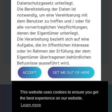
Tasten gedrückt.
Datenschutzgesetz unterliegt.
Dann schließen Sie das Telefon an den PC
Die Bereitstellung der Daten ist
an, das Programm Odin erkennt Ihr Gerät
notwendig, um eine Vereinbarung mit
und „COM port number“ wird auf dem
dem Benutzer zu treffen und / oder für
Bildschirm angezeigt.
alle vorvertraglichen Verpflichtungen,
Geben Sie nur die „F. Reset”-Zeit und
denen der Eigentümer unterliegt.
„Auto-Rebot“ an.
Die Verarbeitung bezieht sich auf eine
Zum Schluss klicken Sie „Start“-Taste auf.
Aufgabe, die im öffentlichen Interesse
Ihr Gerät wird neu gestartet und von PC
oder im Rahmen der Erfüllung der dem
getrennt.
Eigentümer übertragenen behördlichen
Befugnisse ausgeführt wird.
Die Verarbeitung ist für berechtigte
ACCEPT
GET ME OUT OF HERE
Interessen des Eigentümers oder eines
Dritten erforderlich.
In jedem Fall hilft der Eigentümer gerne
FÜR BLOGGER
NACHRICHTEN
VERGLEICHE
This website uses cookies to ensure you get
bei der Erläuterung des für die
KONTAKTE
VERTRAULICHKEIT
the best experience on our website.
Verarbeitung geltenden rechtlichen
NUTZUNGSBEDINGUNGEN
Rahmens und insbesondere, ob die
Learn more
Bereitstellung personenbezogener Daten