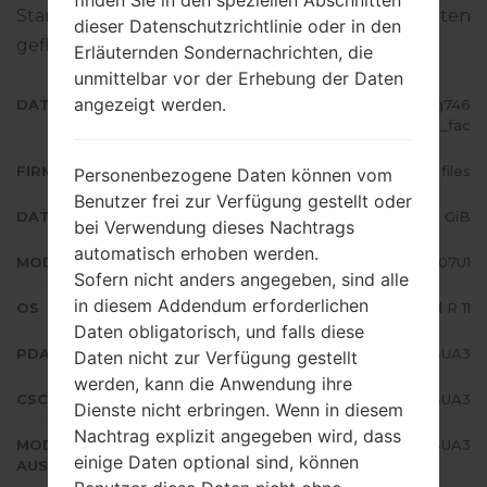
finden Sie in den speziellen Abschnitten
Standart - Firmware auf Samsung-Geräten
dieser Datenschutzrichtlinie oder in den
geflascht wird,
gibt es hier
Erläuternden Sondernachrichten, die
unmittelbar vor der Erhebung der Daten
angezeigt werden.
DATEINAME
SM-F707U1_1_20210127134334_g746
frlmsb_fac
FIRMWARE TYP
4 files
Personenbezogene Daten können vom
Benutzer frei zur Verfügung gestellt oder
DATEIGRÖSSE
5.25 GiB
bei Verwendung dieses Nachtrags
automatisch erhoben werden.
MODELL
Samsung SM-F707U1
Sofern nicht anders angegeben, sind alle
in diesem Addendum erforderlichen
OS
Android R 11
Daten obligatorisch, und falls diese
PDA/AP AUSFÜHRUNG
F707U1UES1BUA3
Daten nicht zur Verfügung gestellt
werden, kann die Anwendung ihre
CSC AUSFÜHRUNG
F707U1OYM1BUA3
Dienste nicht erbringen. Wenn in diesem
Nachtrag explizit angegeben wird, dass
MODEM/CP
F707U1UES1BUA3
einige Daten optional sind, können
AUSFÜHRUNG