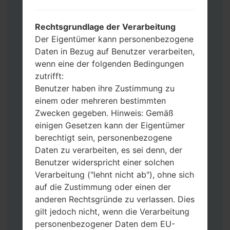
Werkseinstellungen zurücksetzen
möchten, wählen Sie CSC_***, in einem
Rechtsgrundlage der Verarbeitung
anderen Fall wählen Sie HOME_CSC_***
Der Eigentümer kann personenbezogene
um Ihre Daten zu speichern.
Daten in Bezug auf Benutzer verarbeiten,
Jetzt schalten Sie das Gerät aus und
wenn eine der folgenden Bedingungen
aktivieren Sie Download-Modus. Alle
zutrifft:
Methoden, wie es geht:
Benutzer haben ihre Zustimmung zu
Halten Sie die Power-, Lautstärke- und
einem oder mehreren bestimmten
Bixbi- Tasten gedrückt.
Zwecken gegeben. Hinweis: Gemäß
Halten Sie Lauter- und Leiser-Tasten
einigen Gesetzen kann der Eigentümer
gedrückt. Schließen Sie das Telefon mit
berechtigt sein, personenbezogene
einem USB-Kabel an den PC an.
Daten zu verarbeiten, es sei denn, der
Halten Sie die Power-, Lauter- und
Benutzer widerspricht einer solchen
Home-Tasten gedrückt.
Verarbeitung ("lehnt nicht ab"), ohne sich
Schließen Sie das USB-Kabel an und
auf die Zustimmung oder einen der
halten Sie die Leiser- und Bixbi-Tasten
anderen Rechtsgründe zu verlassen. Dies
gedrückt.
gilt jedoch nicht, wenn die Verarbeitung
Halten Sie die Power- und Lauter-
personenbezogener Daten dem EU-