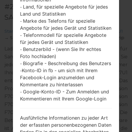
#209211 FÜR SM-F707U1 -
Land, für spezielle Angebote für jedes
-
Land und Statistiken
SAMSUNGGALAXY Z FLIP 5G
Marke des Telefons für spezielle
-
Angebote für jedes Gerät und Statistiken
Startseite
→
Galaxy Z Flip 5G
→
SamsungSM-F707U1
Telefonmodell für spezielle Angebote
-
→
SM-F707U1_1_20210127134334_g746frlmsb_fac.zip
für jedes Gerät und Statistiken
Laden Sie das neueste Firmware-Update für
Benutzerbild - (wenn Sie Ihr echtes
-
Foto hochladen)
Samsung Galaxy Z Flip 5G herunter. Vergessen Sie
Biografie - Beschreibung des Benutzers
-
jedoch nicht zu überprüfen, ob die Modellnummer
Konto-ID in fb - um sich mit Ihrem
-
Ihres Smartphones dem angegebenen SM-F707U1
Facebook-Login anzumelden und
entspricht. Der Firmware-Code ACG ist für USA. Das
Kommentare zu hinterlassen
Produkt wird mit der PDA-Version
Google-Konto-ID - Zum Anmelden und
-
F707U1UES1BUA3 und CSC-Version
Kommentieren mit Ihrem Google-Login
F707U1OYM1BUA3, MODEM-Version
F707U1UES1BUA3 geliefert. Die
Ausführliche Informationen zu jeder Art
Betriebssystemversion der angegebenen Firmware
der erfassten personenbezogenen Daten
ist Android R 11. Detalierte Anleitung, wie man die