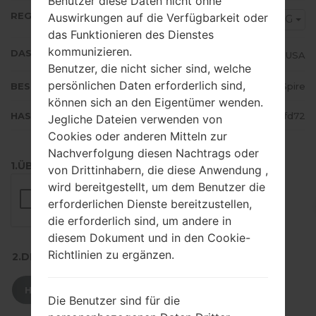
Benutzer diese Daten nicht ohne
REGION
Auswirkungen auf die Verfügbarkeit oder
ACG
das Funktionieren des Dienstes
kommunizieren.
DAS LAND
USA
Benutzer, die nicht sicher sind, welche
persönlichen Daten erforderlich sind,
BESCHREIBUNG
ACG CSpire
können sich an den Eigentümer wenden.
HASH
a42cf943a361f865edd86a2faf33fd72
Jegliche Dateien verwenden von
Cookies oder anderen Mitteln zur
Nachverfolgung diesen Nachtrags oder
1.ÜBERPRÜFEN SIE AUF RECAPTCHA
von Drittinhabern, die diese Anwendung ,
wird bereitgestellt, um dem Benutzer die
erforderlichen Dienste bereitzustellen,
die erforderlich sind, um andere in
diesem Dokument und in den Cookie-
Richtlinien zu ergänzen.
2.DRÜCKEN SIE ZUM HERUNTERLADEN
HERUNTERLADEN
Die Benutzer sind für die