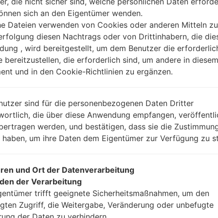
er, die nicht sicher sind, welche persönlichen Daten erforde
können sich an den Eigentümer wenden.
Anleitung
he Dateien verwenden von Cookies oder anderen Mitteln zu
rfolgung diesen Nachtrags oder von Drittinhabern, die die
ung , wird bereitgestellt, um dem Benutzer die erforderlic
e bereitzustellen, die erforderlich sind, um andere in diese
Laden Sie auf Ihren P
nt und in den Cookie-Richtlinien zu ergänzen.
Dann laden Sie die F
Sie sie.
Sie brauchen 1(wählen
nutzer sind für die personenbezogenen Daten Dritter
(wählen Sie 5 Firmwar
wortlich, die über diese Anwendung empfangen, veröffentli
AP: „System & Reco
bertragen werden, und bestätigen, dass sie die Zustimmung
CP: „Modem & Radio
n haben, um ihre Daten dem Eigentümer zur Verfügung zu st
CSC_***: „Country &
HOME_CSC_***: „Cou
Fügen Sie dem Progra
ren und Ort der Datenverarbeitung
Wenn Sie das T
den der Verarbeitung
Werkseinstellungen
gentümer trifft geeignete Sicherheitsmaßnahmen, um den
CSC_***, in einem an
gten Zugriff, die Weitergabe, Veränderung oder unbefugte
Ihre Daten zu speiche
rung der Daten zu verhindern.