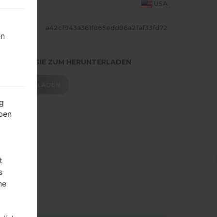
S LAND
USA
ASH
a42cf943a361f865edd86a2faf33fd72
en
.DRÜCKEN SIE ZUM HERUNTERLADEN
HERUNTERLADEN
g
ben
t
s
ne