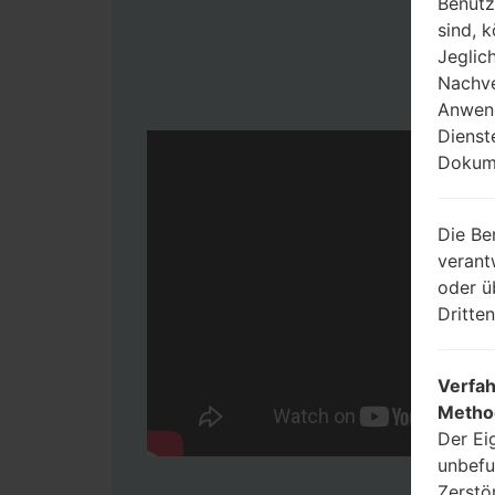
Benutz
sind, 
Jeglic
Nachve
Anwend
Dienst
Dokume
Die Be
verant
oder ü
Dritte
Verfah
Metho
Der Ei
unbefu
Zerstö