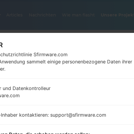
Articles
Nachrichten
Wie man flasht
Unsere Projek
R
chutzrichtlinie Sfirmware.com
Anwendung sammelt einige personenbezogene Daten ihrer
er.
r und Datenkontrolleur
OFFIZIELLER FIRMWARE #20922
ware.com
SAMSUNGGALAXY Z FLIP 5G
-Inhaber kontaktieren: support@sfirmware.com
Startseite
→
Galaxy Z Flip 5G
→
SamsungSM-F707U1
F707U1_1_20210127134334_g746frlmsb_fac.zip