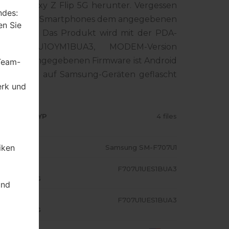
ung Galaxy Z Flip 5G herunter. Vergessen
ndes:
ummer Ihres Smartphones dem angegebenen
en Sie
t für USA. Das Produkt wird mit der PDA-
n F707U1OYM1BUA3, MODEM-Version
sion der angegebenen Firmware ist Android
 Team-
 - Firmware auf Samsung-Geräten geflascht
erk und
RMWARE TYP
4 files
iken
ODELL
Samsung SM-F707U1
A/AP
F707U1UES1BUA3
USFÜHRUNG
und
ODEM/CP
F707U1UES1BUA3
USFÜHRUNG