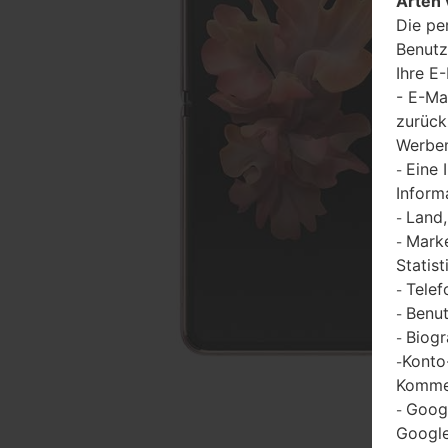
Arten 
Die pe
Benutz
Ihre E
- E-Ma
zurück
Werbem
Eine 
-
Inform
Land,
-
Marke
-
Statist
Telef
-
Benut
-
Biogr
-
Konto
-
Kommen
Goog
-
Google