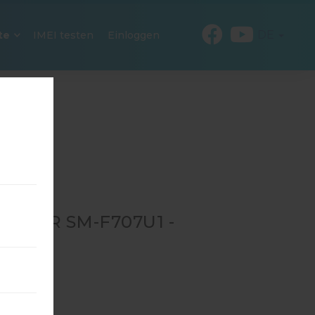
DE
te
IMEI testen
Einloggen
0 FÜR SM-F707U1 -
→
SM-