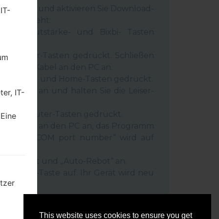
 Gerät aus und aktivieren Sie Download-
IT-
 wie es geht:
wer-, Lautstärke- und Bixbi- Tasten
und Leiser-Tasten gedrückt. Schließen
dum
inem USB-Kabel an den PC an.
r-, Lauter- und Home-Tasten gedrückt.
SB-Kabel an und halten Sie die Leiser-
er, IT-
ückt.
r- und Lauter-Tasten gedrückt.
 Eine
as Telefon an den PC an, das Programm
rät und „COM port number“ wird auf
igt.
Reset”-Zeit und „Auto-Rebot“ an.
e „Start“-Taste auf. Ihr Gerät wird neu
tzer
getrennt.
mten
This website uses cookies to ensure you get