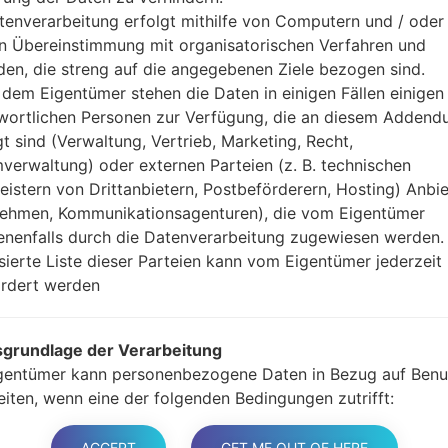
Jetzt schalten Sie das
tenverarbeitung erfolgt mithilfe von Computern und / oder 
Modus. Alle Methoden,
in Übereinstimmung mit organisatorischen Verfahren und
Halten Sie die Po
en, die streng auf die angegebenen Ziele bezogen sind.
gedrückt.
dem Eigentümer stehen die Daten in einigen Fällen einigen
Halten Sie Lauter- 
wortlichen Personen zur Verfügung, die an diesem Adden
Sie das Telefon mit e
gt sind (Verwaltung, Vertrieb, Marketing, Recht,
Halten Sie die Powe
verwaltung) oder externen Parteien (z. B. technischen
Schließen Sie das U
leistern von Drittanbietern, Postbeförderern, Hosting) Anbiet
und Bixbi-Tasten gedr
ehmen, Kommunikationsagenturen), die vom Eigentümer
Halten Sie die Powe
nenfalls durch die Datenverarbeitung zugewiesen werden.
Dann schließen Sie d
isierte Liste dieser Parteien kann vom Eigentümer jederzeit
Odin erkennt Ihr Ge
rdert werden
dem Bildschirm angeze
Geben Sie nur die „F. 
grundlage der Verarbeitung
Zum Schluss klicken Si
gentümer kann personenbezogene Daten in Bezug auf Benu
gestartet und von PC 
eiten, wenn eine der folgenden Bedingungen zutrifft:
er haben ihre Zustimmung zu einem oder mehreren bestim
n gegeben. Hinweis: Gemäß einigen Gesetzen kann der
ACCEPT
GET ME OUT OF HERE