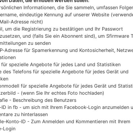
von Daten, die erhoben werden sollen:
Laden Sie das neueste Firmware-Update für Sams
rsönlichen Informationen, die Sie sammeln, umfassen Folge
Sie jedoch nicht zu überprüfen, ob die Modelln
ername, eindeutige Kennung auf unserer Website (verwend
SM-F707U1 entspricht. Der Firmware-Code XAA is
-Mail-Adresse nicht)
Version F707U1UES1BUA3 und CSC-Versio
il, um die Registrierung zu bestätigen und Ihr Passwort
F707U1UES1BUA3 geliefert. Die Betriebssystemver
zusetzen, und (falls Sie ein Abonnent sind), um Sfirmware
itteilungen zu senden
R 11. Detalierte Anleitung, wie man die Standart
IP-Adresse für Spamerkennung und Kontosicherheit, Netzw
wird,
gibt es hier
ationen
 für spezielle Angebote für jedes Land und Statistiken
DATEINAME
SM-F707U1_1_20210127134334_
FI
 des Telefons für spezielle Angebote für jedes Gerät und
g746frlmsb_fac
iken
onmodell für spezielle Angebote für jedes Gerät und Statist
DATEIGRÖSSE
5.25 GiB
M
zerbild - (wenn Sie Ihr echtes Foto hochladen)
OS
Android R 11
PD
afie - Beschreibung des Benutzers
A
-ID in fb - um sich mit Ihrem Facebook-Login anzumelden 
tare zu hinterlassen
CSC AUSFÜHRUNG
F707U1OYM1BUA3
M
le-Konto-ID - Zum Anmelden und Kommentieren mit Ihrem
A
-Login