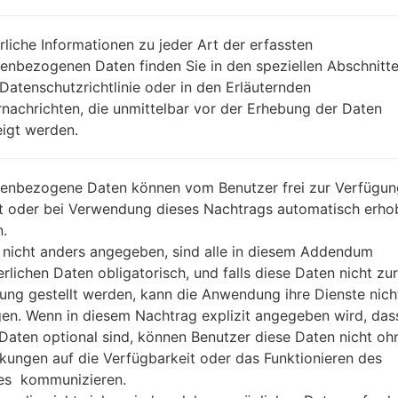
REGION
DA
XAA
rliche Informationen zu jeder Art der erfassten
BESCHREIBUNG
USA unbranded
H
enbezogenen Daten finden Sie in den speziellen Abschnitt
 Datenschutzrichtlinie oder in den Erläuternden
nachrichten, die unmittelbar vor der Erhebung der Daten
1.ÜBERPRÜFEN SIE AUF RECAPTCHA
2
igt werden.
enbezogene Daten können vom Benutzer frei zur Verfügun
lt oder bei Verwendung dieses Nachtrags automatisch erho
.
 nicht anders angegeben, sind alle in diesem Addendum
erlichen Daten obligatorisch, und falls diese Daten nicht zur
ung gestellt werden, kann die Anwendung ihre Dienste nich
gen. Wenn in diesem Nachtrag explizit angegeben wird, das
 Daten optional sind, können Benutzer diese Daten nicht oh
kungen auf die Verfügbarkeit oder das Funktionieren des
es kommunizieren.