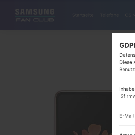
Startseite
Telefone
OS
GDP
Datens
Diese 
Benutz
Inhabe
Sfirm
E-Mail