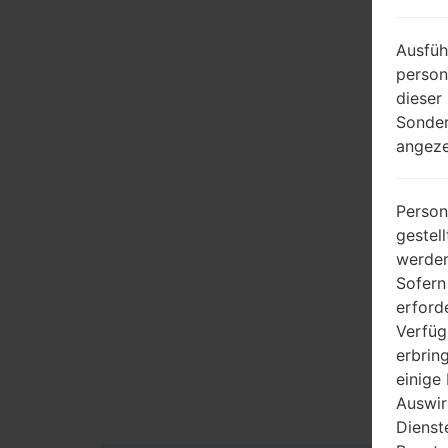
Ausfüh
person
dieser
Sonder
angeze
Person
gestel
werden
Sofern
erford
Verfüg
erbrin
einige
Auswir
Dienst