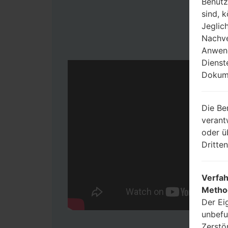
Benutz
sind, 
Jeglic
Nachve
Anwend
Dienst
Dokume
Die Be
verant
oder ü
Dritte
Verfah
Metho
Der Ei
unbefu
Zerstö