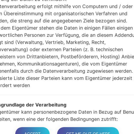
Jetzt schalten Sie das
tenverarbeitung erfolgt mithilfe von Computern und / oder 
Modus. Alle Methoden,
in Übereinstimmung mit organisatorischen Verfahren und
Halten Sie die Po
en, die streng auf die angegebenen Ziele bezogen sind.
gedrückt.
dem Eigentümer stehen die Daten in einigen Fällen einigen
Halten Sie Lauter- 
wortlichen Personen zur Verfügung, die an diesem Adden
Sie das Telefon mit e
gt sind (Verwaltung, Vertrieb, Marketing, Recht,
Halten Sie die Powe
verwaltung) oder externen Parteien (z. B. technischen
Schließen Sie das U
leistern von Drittanbietern, Postbeförderern, Hosting) Anbiet
und Bixbi-Tasten gedr
ehmen, Kommunikationsagenturen), die vom Eigentümer
Halten Sie die Powe
nenfalls durch die Datenverarbeitung zugewiesen werden.
Dann schließen Sie d
isierte Liste dieser Parteien kann vom Eigentümer jederzeit
Odin erkennt Ihr Ge
rdert werden
dem Bildschirm angeze
Geben Sie nur die „F. 
grundlage der Verarbeitung
Zum Schluss klicken Si
gentümer kann personenbezogene Daten in Bezug auf Benu
gestartet und von PC 
eiten, wenn eine der folgenden Bedingungen zutrifft:
er haben ihre Zustimmung zu einem oder mehreren bestim
n gegeben. Hinweis: Gemäß einigen Gesetzen kann der
ACCEPT
GET ME OUT OF HERE