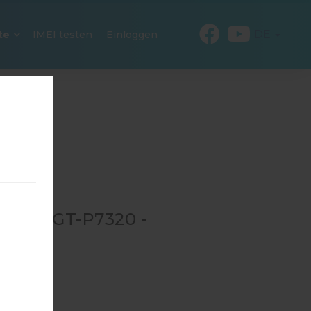
DE
te
IMEI testen
Einloggen
 FÜR GT-P7320 -
0
→
GT-