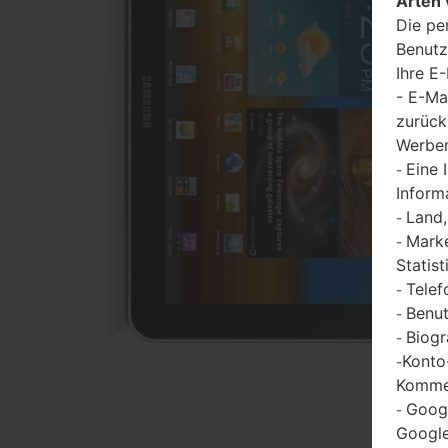
Arten 
Die pe
Benutz
Ihre E
- E-Ma
zurück
Werbem
Eine 
-
Inform
Land,
-
Marke
-
Statist
Telef
-
Benut
-
Biogr
-
Konto
-
Kommen
Goog
-
Google