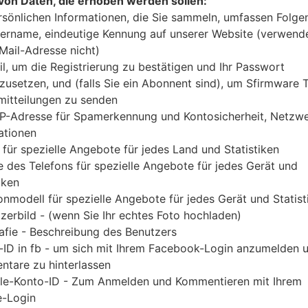
von Daten, die erhoben werden sollen:
Laden Sie das neueste Firmware-Update für Samsu
rsönlichen Informationen, die Sie sammeln, umfassen Folge
Sie jedoch nicht zu überprüfen, ob die Modelln
ername, eindeutige Kennung auf unserer Website (verwend
GT-P7320 entspricht. Der Firmware-Code MAX ist f
-Mail-Adresse nicht)
Version P7320XXLPR und CSC-Version P7320TMOLP
il, um die Registrierung zu bestätigen und Ihr Passwort
Die Betriebssystemversion der angegebenen Firmw
zusetzen, und (falls Sie ein Abonnent sind), um Sfirmware
itteilungen zu senden
Detalierte Anleitung, wie man die Standart - Fir
IP-Adresse für Spamerkennung und Kontosicherheit, Netzw
gibt es hier
ationen
 für spezielle Angebote für jedes Land und Statistiken
DATEINAME
GT-P7320_MAX_1_20150113194
FI
 des Telefons für spezielle Angebote für jedes Gerät und
920_v6aygl17d1_fac
iken
onmodell für spezielle Angebote für jedes Gerät und Statist
DATEIGRÖSSE
630.14 MiB
M
zerbild - (wenn Sie Ihr echtes Foto hochladen)
OS
Android Ice Cream Sandwich 4.
PD
afie - Beschreibung des Benutzers
0.4
A
-ID in fb - um sich mit Ihrem Facebook-Login anzumelden 
tare zu hinterlassen
CSC AUSFÜHRUNG
P7320TMOLP8
M
le-Konto-ID - Zum Anmelden und Kommentieren mit Ihrem
A
-Login