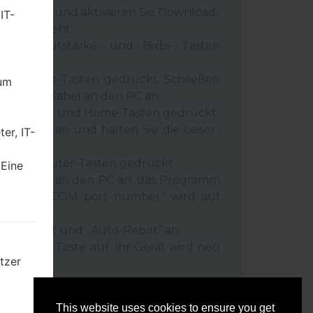
 Gerät aus und aktivieren Sie Download-
IT-
 wie es geht:
wer-, Lautstärke- und Bixbi- Tasten
und Leiser-Tasten gedrückt. Schließen
dum
inem USB-Kabel an den PC an.
r-, Lauter- und Home-Tasten gedrückt.
SB-Kabel an und halten Sie die Leiser-
er, IT-
ückt.
r- und Lauter-Tasten gedrückt.
 Eine
as Telefon an den PC an, das Programm
rät und „COM port number“ wird auf
igt.
Reset”-Zeit und „Auto-Rebot“ an.
e „Start“-Taste auf. Ihr Gerät wird neu
tzer
getrennt.
mten
This website uses cookies to ensure you get