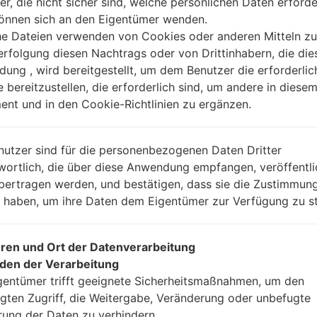
er, die nicht sicher sind, welche persönlichen Daten erforde
können sich an den Eigentümer wenden.
Anleitung
he Dateien verwenden von Cookies oder anderen Mitteln zu
rfolgung diesen Nachtrags oder von Drittinhabern, die die
ung , wird bereitgestellt, um dem Benutzer die erforderlic
e bereitzustellen, die erforderlich sind, um andere in diese
Laden Sie auf Ihren P
nt und in den Cookie-Richtlinien zu ergänzen.
Dann laden Sie die F
Sie sie.
Sie brauchen 1(wählen
nutzer sind für die personenbezogenen Daten Dritter
(wählen Sie 5 Firmwar
wortlich, die über diese Anwendung empfangen, veröffentli
AP: „System & Reco
bertragen werden, und bestätigen, dass sie die Zustimmung
CP: „Modem & Radio
n haben, um ihre Daten dem Eigentümer zur Verfügung zu st
CSC_***: „Country &
HOME_CSC_***: „Cou
Fügen Sie dem Progra
ren und Ort der Datenverarbeitung
Wenn Sie das T
den der Verarbeitung
Werkseinstellungen
gentümer trifft geeignete Sicherheitsmaßnahmen, um den
CSC_***, in einem an
gten Zugriff, die Weitergabe, Veränderung oder unbefugte
Ihre Daten zu speiche
rung der Daten zu verhindern.