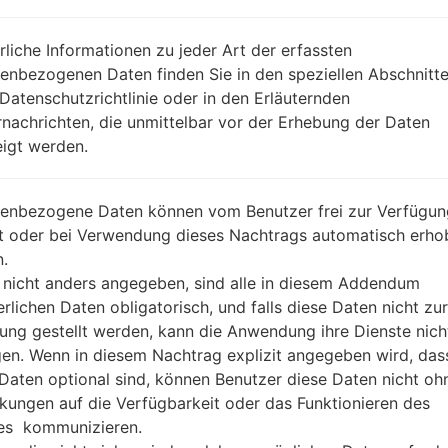
REGION
DA
MAX
rliche Informationen zu jeder Art der erfassten
BESCHREIBUNG
T-Mobile A
H
enbezogenen Daten finden Sie in den speziellen Abschnitt
 Datenschutzrichtlinie oder in den Erläuternden
nachrichten, die unmittelbar vor der Erhebung der Daten
1.ÜBERPRÜFEN SIE AUF RECAPTCHA
2
igt werden.
enbezogene Daten können vom Benutzer frei zur Verfügun
lt oder bei Verwendung dieses Nachtrags automatisch erho
.
 nicht anders angegeben, sind alle in diesem Addendum
erlichen Daten obligatorisch, und falls diese Daten nicht zur
ung gestellt werden, kann die Anwendung ihre Dienste nich
gen. Wenn in diesem Nachtrag explizit angegeben wird, das
 Daten optional sind, können Benutzer diese Daten nicht oh
kungen auf die Verfügbarkeit oder das Funktionieren des
es kommunizieren.