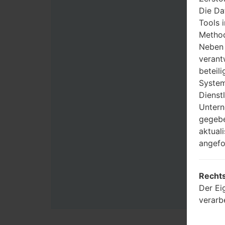
Die Da
Tools 
Method
Neben 
verant
beteili
System
Dienst
Untern
gegebe
aktual
angefo
Rechts
Der Ei
verarb
Benutz
Zwecke