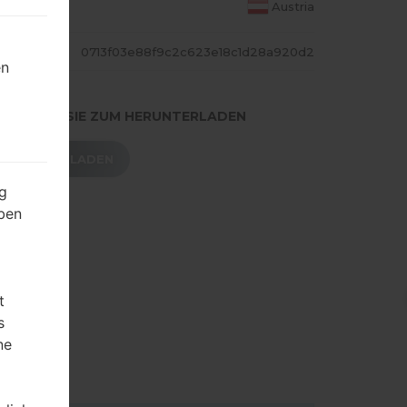
S LAND
Austria
ASH
0713f03e88f9c2c623e18c1d28a920d2
en
.DRÜCKEN SIE ZUM HERUNTERLADEN
HERUNTERLADEN
g
ben
t
s
ne