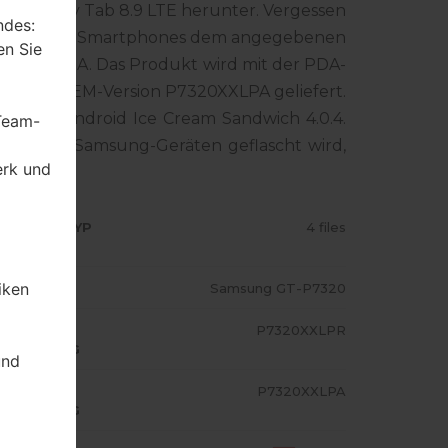
ng Galaxy Tab 8.9 LTE herunter. Vergessen
ndes:
ummer Ihres Smartphones dem angegebenen
en Sie
ür AUSTRIA. Das Produkt wird mit der PDA-
8, MODEM-Version P7320XXLPA geliefert.
are ist Android Ice Cream Sandwich 4.0.4.
 Team-
mware auf Samsung-Geräten geflascht wird,
erk und
RMWARE TYP
4 files
iken
ODELL
Samsung GT-P7320
A/AP
P7320XXLPR
USFÜHRUNG
und
ODEM/CP
P7320XXLPA
USFÜHRUNG