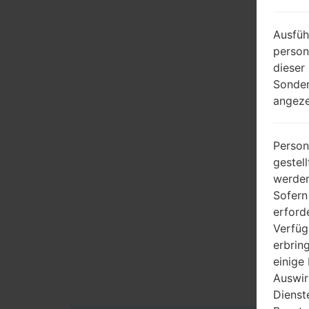
Ausfüh
person
dieser
Sonder
angeze
Person
gestel
werden
Sofern
erford
Verfüg
erbrin
einige
Auswir
Dienst