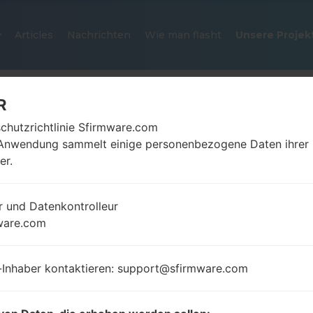
Articles
Nachrichten
Wie man flasht
Unsere Projek
R
chutzrichtlinie Sfirmware.com
Anwendung sammelt einige personenbezogene Daten ihrer
er.
r und Datenkontrolleur
OFFIZIELLER FIRMWARE #24777
ware.com
SAMSUNGGALAXY TAB 8.9 LTE
-Inhaber kontaktieren: support@sfirmware.com
Startseite
→
Galaxy Tab 8.9 LTE
→
SamsungGT-P732
P7320_MAX_1_20150113194920_v6aygl17d1_fac.zip