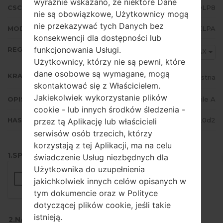
wyraźnie wskazano, że niektóre Dane
CSC WERSJA
P7320TMOLP8
nie są obowiązkowe, Użytkownicy mogą
nie przekazywać tych Danych bez
MODEM/CP WERSJA
P7320XXLPA
konsekwencji dla dostępności lub
funkcjonowania Usługi.
REGION
MAX
Użytkownicy, którzy nie są pewni, które
dane osobowe są wymagane, mogą
KRAJ
Austria
skontaktować się z Właścicielem.
Jakiekolwiek wykorzystanie plików
OPIS
T-Mobile A
cookie - lub innych środków śledzenia -
HASH
0713f03e88f9c2c623e18c1d28a920d2
przez tą Aplikację lub właścicieli
serwisów osób trzecich, którzy
korzystają z tej Aplikacji, ma na celu
1.SPRAWDŹ RECAPTCHA
świadczenie Usług niezbędnych dla
Użytkownika do uzupełnienia
jakichkolwiek innych celów opisanych w
tym dokumencie oraz w Polityce
dotyczącej plików cookie, jeśli takie
istnieją.
2.NACIŚNIJ, ABY POBRAĆ