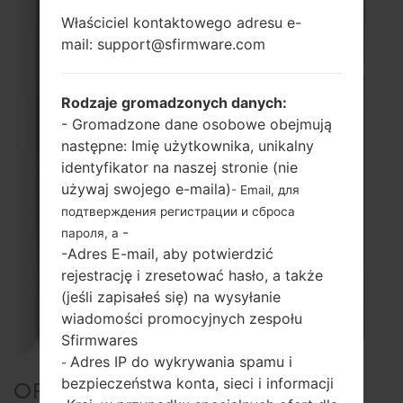
Właściciel kontaktowego adresu e-
mail: support@sfirmware.com
Rodzaje gromadzonych danych:
- Gromadzone dane osobowe obejmują
następne: Imię użytkownika, unikalny
identyfikator na naszej stronie (nie
używaj swojego e-maila)
- Email, для
подтверждения регистрации и сброса
-
пароля, а
-Adres E-mail, aby potwierdzić
rejestrację i zresetować hasło, a także
(jeśli zapisałeś się) na wysyłanie
wiadomości promocyjnych zespołu
Sfirmwares
Adres IP do wykrywania spamu i
-
bezpieczeństwa konta, sieci i informacji
OFICJALNE