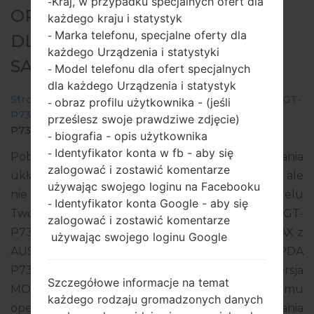
Kraj, w przypadku specjalnych ofert dla
-
OPROGRAMOWANIE #24777
każdego kraju i statystyk
Marka telefonu, specjalne oferty dla
-
DLA: GT-P7320 -
każdego Urządzenia i statystyki
SAMSUNGGALAXY TAB 8.9 LTE
Model telefonu dla ofert specjalnych
-
dla każdego Urządzenia i statystyk
Strona startowa
→
Galaxy Tab 8.9 LTE
→
SamsungGT-
obraz profilu użytkownika - (jeśli
-
P7320
→
GT-
prześlesz swoje prawdziwe zdjęcie)
P7320_MAX_1_20150113194920_v6aygl17d1_fac.zip
biografia - opis użytkownika
-
Identyfikator konta w fb - aby się
-
Pobierz najnowszą aktualizację oprogramowania
zalogować i zostawić komentarze
układowego dla Samsung Galaxy Tab 8.9 LTE, ale
używając swojego loginu na Facebooku
nie zapomnij sprawdzić, czy numer modelu
Identyfikator konta Google - aby się
-
Twojego smartfona odpowiada wskazanemu GT-
zalogować i zostawić komentarze
P7320. Kod oprogramowania układowego to MAX z
używając swojego loginu Google
AUSTRIA. Produkt jest dostarczany z wersją PDA
P7320XXLPR, wersja CSC P7320TMOLP8, wersja
Szczegółowe informacje na temat
MODEM P7320XXLPA. Wersja systemu
każdego rodzaju gromadzonych danych
operacyjnego danego oprogramowania