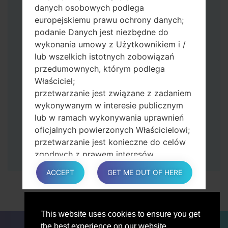
zmniejszania głośności.
danych osobowych podlega
Naciśnij i przytrzymaj klawisz zasilania i
europejskiemu prawu ochrony danych;
przycisk zwiększania głośności.
podanie Danych jest niezbędne do
Następnie podłącz urządzenie do
wykonania umowy z Użytkownikiem i /
komputera, Odin powinien wykryć
lub wszelkich istotnych zobowiązań
telefon, a na ekranie pojawi się numer
przedumownych, którym podlega
portu COM.
Właściciel;
Podaj tylko czas przywracania ustawień
przetwarzanie jest związane z zadaniem
fabrycznych i automatycznego
wykonywanym w interesie publicznym
ponownego uruchamiania.
lub w ramach wykonywania uprawnień
Na koniec naciśnij klawisz Start. Twój
oficjalnych powierzonych Właścicielowi;
telefon uruchomi się ponownie i odłączy
przetwarzanie jest konieczne do celów
się od komputera.
zgodnych z prawem interesów
prowadzonej przez właściciela lub
ACCEPT
GET ME OUT OF HERE
osobę trzecią.
W każdym przypadku Właściciel z
przyjemnością pomoże wyjaśnić
This website uses cookies to ensure you get
konkretną podstawę prawną, która ma
DLA BLOGERÓW
AKTUALNOŚCI
PORÓWNAJ
the best experience on our website.
zastosowanie do przetwarzania, a w