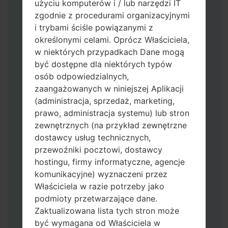
użyciu komputerów i / lub narzędzi IT
zgodnie z procedurami organizacyjnymi
i trybami ściśle powiązanymi z
określonymi celami. Oprócz Właściciela,
w niektórych przypadkach Dane mogą
być dostępne dla niektórych typów
osób odpowiedzialnych,
zaangażowanych w niniejszej Aplikacji
Pobierz na swój komputer najnowszą
(administracja, sprzedaż, marketing,
wersję
Odin 3
.
prawo, administracja systemu) lub stron
Następnie wyodrębnij plik
zewnętrznych (na przykład zewnętrzne
oprogramowania układowego.
dostawcy usług technicznych,
Powinieneś otrzymać 1 plik (jeśli 1 plik
przewoźniki pocztowi, dostawcy
wybierz tutaj) lub 5 plików (jeśli 5 plików
hostingu, firmy informatyczne, agencje
wybierz tutaj):
komunikacyjne) wyznaczeni przez
AP: "System & Recovery"
Właściciela w razie potrzeby jako
CP: "Modem & Radio"
podmioty przetwarzające dane.
CSC_***: "Country & Region & Operator"
Zaktualizowana lista tych stron może
HOME_CSC_***: "Country & Region &
być wymagana od Właściciela w