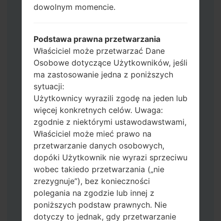
Operator"
dowolnym momencie.
Dodaj wszystkie pliki w Odin 3.
Jeśli chcesz wyczyścić pamięć flash użyj
CSC_*** albo użyj HOME_CSC_ ***, aby
Podstawa prawna przetwarzania
zachować wszystkie swoje dane i aplikacje.
Właściciel może przetwarzać Dane
Teraz wyłącz swój telefon i przejdź do
Osobowe dotyczące Użytkowników, jeśli
trybu pobierania. Jak wykonać wszystkie
ma zastosowanie jedna z poniższych
metody:
sytuacji:
Naciśnij i przytrzymaj klawisz zasilania,
Użytkownicy wyrazili zgodę na jeden lub
przycisk zwiększania głośności i klawisz
więcej konkretnych celów. Uwaga:
Bixby.
zgodnie z niektórymi ustawodawstwami,
Naciśnij i przytrzymaj klawisze
Właściciel może mieć prawo na
zwiększania i zmniejszania głośności,
przetwarzanie danych osobowych,
następnie podłącz kabel USB.
dopóki Użytkownik nie wyrazi sprzeciwu
Naciśnij i przytrzymaj klawisz zasilania,
wobec takiedo przetwarzania („nie
przycisk zmniejszania głośności i klawisz
zrezygnuje”), bez konieczności
strony domowej.
polegania na zgodzie lub innej z
Podłącz kabel USB, a następnie naciśnij i
poniższych podstaw prawnych. Nie
przytrzymaj przycisk Bixby i klawisz
dotyczy to jednak, gdy przetwarzanie