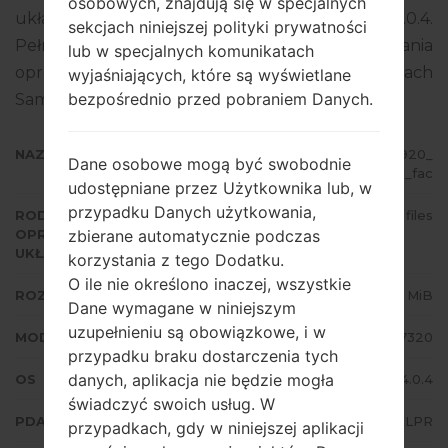
osobowych, znajdują się w specjalnych
układowego to Android Ice Cream Sandwich 4.0.4.
sekcjach niniejszej polityki prywatności
Pełny poradnik na temat flashowania
lub w specjalnych komunikatach
oprogramowania układowego na urządzeniach
wyjaśniających, które są wyświetlane
bezpośrednio przed pobraniem Danych.
Samsung
tutaj
NAZWA PLIKU
GT-P7320_MAX_1_20150113194920_
Dane osobowe mogą być swobodnie
v6aygl17d1_fac
udostępniane przez Użytkownika lub, w
przypadku Danych użytkowania,
RODZAJ
4 files
zbierane automatycznie podczas
OPROGRAMOWANIA
UKŁADOWEGO
korzystania z tego Dodatku.
O ile nie określono inaczej, wszystkie
ROZMIAR PLIKU
630.14 MiB
Dane wymagane w niniejszym
uzupełnieniu są obowiązkowe, i w
MODEL
Samsung GT-P7320
przypadku braku dostarczenia tych
danych, aplikacja nie będzie mogła
OS
Android Ice Cream Sandwich 4.0.4
świadczyć swoich usług. W
PDA/AP WERSJA
P7320XXLPR
przypadkach, gdy w niniejszej aplikacji