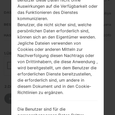
LYS
Auswirkungen auf die Verfügbarkeit oder
das Funktionieren des Dienstes
DAS LAND
Libya
kommunizieren.
Benutzer, die nicht sicher sind, welche
BESCHREIBUNG
Almadar, Libyana
persönlichen Daten erforderlich sind,
HASH
fa22e656fe9b68f3fb5fb5fd9f220f0
können sich an den Eigentümer wenden.
Jegliche Dateien verwenden von
Cookies oder anderen Mitteln zur
1.ÜBERPRÜFEN SIE AUF RECAPTCHA
Nachverfolgung diesen Nachtrags oder
von Drittinhabern, die diese Anwendung ,
wird bereitgestellt, um dem Benutzer die
erforderlichen Dienste bereitzustellen,
die erforderlich sind, um andere in
diesem Dokument und in den Cookie-
2.DRÜCKEN SIE ZUM HERUNTERLADEN
Richtlinien zu ergänzen.
HERUNTERLADEN
Die Benutzer sind für die