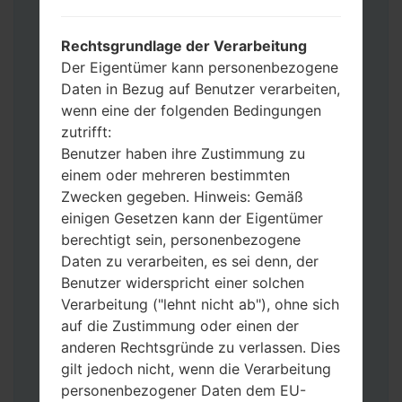
möchten, wählen Sie CSC_***, in einem
anderen Fall wählen Sie HOME_CSC_***
Rechtsgrundlage der Verarbeitung
um Ihre Daten zu speichern.
Der Eigentümer kann personenbezogene
Jetzt schalten Sie das Gerät aus und
Daten in Bezug auf Benutzer verarbeiten,
aktivieren Sie Download-Modus. Alle
wenn eine der folgenden Bedingungen
Methoden, wie es geht:
zutrifft:
Halten Sie die Power-, Lautstärke- und
Benutzer haben ihre Zustimmung zu
Bixbi- Tasten gedrückt.
einem oder mehreren bestimmten
Halten Sie Lauter- und Leiser-Tasten
Zwecken gegeben. Hinweis: Gemäß
gedrückt. Schließen Sie das Telefon mit
einigen Gesetzen kann der Eigentümer
einem USB-Kabel an den PC an.
berechtigt sein, personenbezogene
Halten Sie die Power-, Lauter- und
Daten zu verarbeiten, es sei denn, der
Home-Tasten gedrückt.
Benutzer widerspricht einer solchen
Schließen Sie das USB-Kabel an und
Verarbeitung ("lehnt nicht ab"), ohne sich
halten Sie die Leiser- und Bixbi-Tasten
auf die Zustimmung oder einen der
gedrückt.
anderen Rechtsgründe zu verlassen. Dies
Halten Sie die Power- und Lauter-
gilt jedoch nicht, wenn die Verarbeitung
Tasten gedrückt.
personenbezogener Daten dem EU-