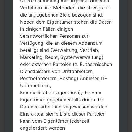
Übereinstimmung mit organisatorischen
Verfahren und Methoden, die streng auf
die angegebenen Ziele bezogen sind.
Neben dem Eigentümer stehen die Daten
Laden Sie auf Ihren PC:
Odin 3
neueste
in einigen Fällen einigen
Version herunter.
verantwortlichen Personen zur
Dann laden Sie die Firmware-Datei
Verfügung, die an diesem Addendum
herunter und entpacken Sie sie.
beteiligt sind (Verwaltung, Vertrieb,
Sie brauchen 1(wählen Sie hier 1 Firmware-
Marketing, Recht, Systemverwaltung)
Datei aus) oder 5 (wählen Sie 5 Firmware-
oder externen Parteien (z. B. technischen
Dateien aus) Firmware-Dateien:
Dienstleistern von Drittanbietern,
AP: „System & Recovery“
Postbeförderern, Hosting) Anbieter, IT-
CP: „Modem & Radio“
Unternehmen,
CSC_***: „Country & Region & Operator“
Kommunikationsagenturen), die vom
HOME_CSC_***: „Country & Region &
Eigentümer gegebenenfalls durch die
Operator“
Datenverarbeitung zugewiesen werden.
Fügen Sie dem Programm Odin 3 alle
Eine aktualisierte Liste dieser Parteien
Dateien hinzu.
kann vom Eigentümer jederzeit
Wenn Sie das Telefon flashen und auf die
angefordert werden
Werkseinstellungen zurücksetzen