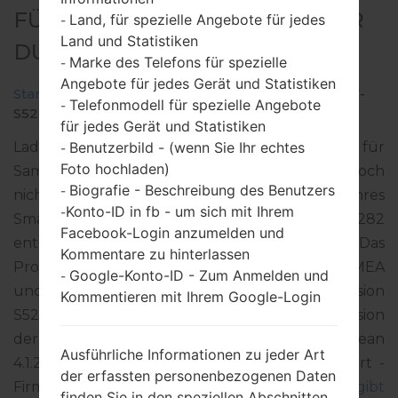
FÜR GT-S5282 - SAMSUNGSTAR
Land, für spezielle Angebote für jedes
-
Land und Statistiken
DUOS
Marke des Telefons für spezielle
-
Angebote für jedes Gerät und Statistiken
Startseite
→
Star Duos
→
SamsungGT-S5282
→
GT-
Telefonmodell für spezielle Angebote
-
S5282_LYS_1_20140407104110_1m5d3u78sn.zip
für jedes Gerät und Statistiken
Benutzerbild - (wenn Sie Ihr echtes
Laden Sie das neueste Firmware-Update für
-
Foto hochladen)
Samsung Star Duos herunter. Vergessen Sie jedoch
Biografie - Beschreibung des Benutzers
-
nicht zu überprüfen, ob die Modellnummer Ihres
Konto-ID in fb - um sich mit Ihrem
-
Smartphones dem angegebenen GT-S5282
Facebook-Login anzumelden und
entspricht. Der Firmware-Code LYS ist für LIBYA. Das
Kommentare zu hinterlassen
Produkt wird mit der PDA-Version S5282XXAMEA
Google-Konto-ID - Zum Anmelden und
-
und CSC-Version S5282OJVAME1, MODEM-Version
Kommentieren mit Ihrem Google-Login
S5282XXAME3 geliefert. Die Betriebssystemversion
der angegebenen Firmware ist Android Jelly Bean
Ausführliche Informationen zu jeder Art
4.1.2. Detalierte Anleitung, wie man die Standart -
der erfassten personenbezogenen Daten
Firmware auf Samsung-Geräten geflascht wird,
gibt
finden Sie in den speziellen Abschnitten