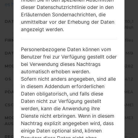
es hier
dieser Datenschutzrichtlinie oder in den
Erläuternden Sondernachrichten, die
unmittelbar vor der Erhebung der Daten
DATEINAME
GT-S5282_LYS_1_20140407104110_1
m5d3u78sn
angezeigt werden.
FIRMWARE TYP
4 files
Personenbezogene Daten können vom
DATEIGRÖSSE
497.78 MiB
Benutzer frei zur Verfügung gestellt oder
bei Verwendung dieses Nachtrags
MODELL
Samsung GT-S5282
automatisch erhoben werden.
Sofern nicht anders angegeben, sind alle
OS
Android Jelly Bean 4.1.2
in diesem Addendum erforderlichen
PDA/AP AUSFÜHRUNG
S5282XXAMEA
Daten obligatorisch, und falls diese
Daten nicht zur Verfügung gestellt
CSC AUSFÜHRUNG
S5282OJVAME1
werden, kann die Anwendung ihre
Dienste nicht erbringen. Wenn in diesem
MODEM/CP
S5282XXAME3
Nachtrag explizit angegeben wird, dass
AUSFÜHRUNG
einige Daten optional sind, können
REGION
Benutzer diese Daten nicht ohne