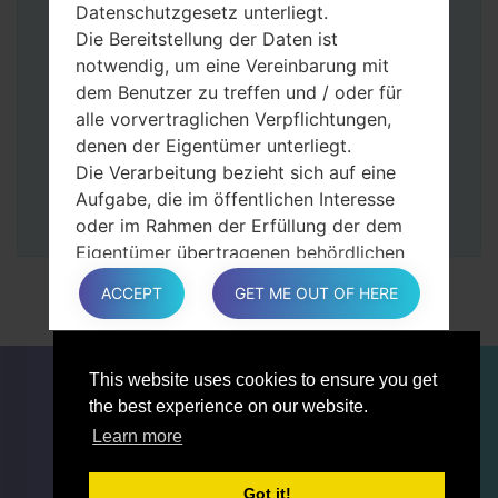
Dann schließen Sie das Telefon an den PC
Datenschutzgesetz unterliegt.
an, das Programm Odin erkennt Ihr Gerät
Die Bereitstellung der Daten ist
und „COM port number“ wird auf dem
notwendig, um eine Vereinbarung mit
Bildschirm angezeigt.
dem Benutzer zu treffen und / oder für
Geben Sie nur die „F. Reset”-Zeit und
alle vorvertraglichen Verpflichtungen,
„Auto-Rebot“ an.
denen der Eigentümer unterliegt.
Zum Schluss klicken Sie „Start“-Taste auf.
Die Verarbeitung bezieht sich auf eine
Ihr Gerät wird neu gestartet und von PC
Aufgabe, die im öffentlichen Interesse
getrennt.
oder im Rahmen der Erfüllung der dem
Eigentümer übertragenen behördlichen
Befugnisse ausgeführt wird.
ACCEPT
GET ME OUT OF HERE
Die Verarbeitung ist für berechtigte
Interessen des Eigentümers oder eines
Dritten erforderlich.
FÜR BLOGGER
NACHRICHTEN
VERGLEICHE
This website uses cookies to ensure you get
In jedem Fall hilft der Eigentümer gerne
KONTAKTE
VERTRAULICHKEIT
the best experience on our website.
bei der Erläuterung des für die
NUTZUNGSBEDINGUNGEN
Learn more
Verarbeitung geltenden rechtlichen
Rahmens und insbesondere, ob die
Bereitstellung personenbezogener Daten
Got it!