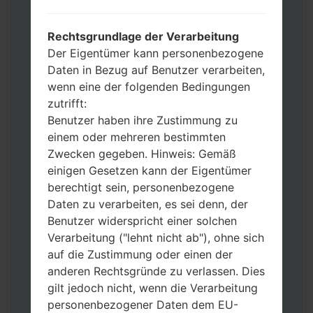
Werkseinstellungen zurücksetzen
möchten, wählen Sie CSC_***, in einem
Rechtsgrundlage der Verarbeitung
anderen Fall wählen Sie HOME_CSC_***
Der Eigentümer kann personenbezogene
um Ihre Daten zu speichern.
Daten in Bezug auf Benutzer verarbeiten,
Jetzt schalten Sie das Gerät aus und
wenn eine der folgenden Bedingungen
aktivieren Sie Download-Modus. Alle
zutrifft:
Methoden, wie es geht:
Benutzer haben ihre Zustimmung zu
Halten Sie die Power-, Lautstärke- und
einem oder mehreren bestimmten
Bixbi- Tasten gedrückt.
Zwecken gegeben. Hinweis: Gemäß
Halten Sie Lauter- und Leiser-Tasten
einigen Gesetzen kann der Eigentümer
gedrückt. Schließen Sie das Telefon mit
berechtigt sein, personenbezogene
einem USB-Kabel an den PC an.
Daten zu verarbeiten, es sei denn, der
Halten Sie die Power-, Lauter- und
Benutzer widerspricht einer solchen
Home-Tasten gedrückt.
Verarbeitung ("lehnt nicht ab"), ohne sich
Schließen Sie das USB-Kabel an und
auf die Zustimmung oder einen der
halten Sie die Leiser- und Bixbi-Tasten
anderen Rechtsgründe zu verlassen. Dies
gedrückt.
gilt jedoch nicht, wenn die Verarbeitung
Halten Sie die Power- und Lauter-
personenbezogener Daten dem EU-