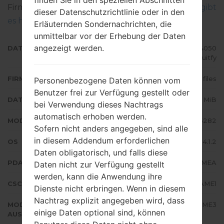
finden Sie in den speziellen Abschnitten
Firmware auf Samsung-Geräten geflascht wird,
gibt
dieser Datenschutzrichtlinie oder in den
es hier
Erläuternden Sondernachrichten, die
unmittelbar vor der Erhebung der Daten
angezeigt werden.
DATEINAME
GT-S5282_MRT_1_20140407104050
_tf8z2uitfy
FIRMWARE TYP
4 files
Personenbezogene Daten können vom
Benutzer frei zur Verfügung gestellt oder
DATEIGRÖSSE
497.78 MiB
bei Verwendung dieses Nachtrags
automatisch erhoben werden.
MODELL
Samsung GT-S5282
Sofern nicht anders angegeben, sind alle
in diesem Addendum erforderlichen
OS
Android Jelly Bean 4.1.2
Daten obligatorisch, und falls diese
PDA/AP AUSFÜHRUNG
S5282XXAMEA
Daten nicht zur Verfügung gestellt
werden, kann die Anwendung ihre
CSC AUSFÜHRUNG
S5282OJVAME1
Dienste nicht erbringen. Wenn in diesem
Nachtrag explizit angegeben wird, dass
MODEM/CP
S5282XXAME3
einige Daten optional sind, können
AUSFÜHRUNG