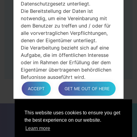
Tasten gedrückt.
Datenschutzgesetz unterliegt.
Dann schließen Sie das Telefon an den PC
Die Bereitstellung der Daten ist
an, das Programm Odin erkennt Ihr Gerät
notwendig, um eine Vereinbarung mit
und „COM port number“ wird auf dem
dem Benutzer zu treffen und / oder für
Bildschirm angezeigt.
alle vorvertraglichen Verpflichtungen,
Geben Sie nur die „F. Reset”-Zeit und
denen der Eigentümer unterliegt.
„Auto-Rebot“ an.
Die Verarbeitung bezieht sich auf eine
Zum Schluss klicken Sie „Start“-Taste auf.
Aufgabe, die im öffentlichen Interesse
Ihr Gerät wird neu gestartet und von PC
oder im Rahmen der Erfüllung der dem
getrennt.
Eigentümer übertragenen behördlichen
Befugnisse ausgeführt wird.
Die Verarbeitung ist für berechtigte
ACCEPT
GET ME OUT OF HERE
Interessen des Eigentümers oder eines
Dritten erforderlich.
In jedem Fall hilft der Eigentümer gerne
FÜR BLOGGER
NACHRICHTEN
VERGLEICHE
This website uses cookies to ensure you get
bei der Erläuterung des für die
KONTAKTE
VERTRAULICHKEIT
the best experience on our website.
Verarbeitung geltenden rechtlichen
NUTZUNGSBEDINGUNGEN
Rahmens und insbesondere, ob die
Learn more
Bereitstellung personenbezogener Daten