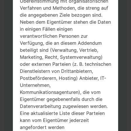
Übereinstimmung mit organisatorischen
Verfahren und Methoden, die streng auf
die angegebenen Ziele bezogen sind.
Neben dem Eigentümer stehen die Daten
in einigen Fällen einigen
Laden Sie auf Ihren PC:
Odin 3
neueste
verantwortlichen Personen zur
Version herunter.
Verfügung, die an diesem Addendum
Dann laden Sie die Firmware-Datei
beteiligt sind (Verwaltung, Vertrieb,
herunter und entpacken Sie sie.
Marketing, Recht, Systemverwaltung)
Sie brauchen 1(wählen Sie hier 1 Firmware-
oder externen Parteien (z. B. technischen
Datei aus) oder 5 (wählen Sie 5 Firmware-
Dienstleistern von Drittanbietern,
Dateien aus) Firmware-Dateien:
Postbeförderern, Hosting) Anbieter, IT-
AP: „System & Recovery“
Unternehmen,
CP: „Modem & Radio“
Kommunikationsagenturen), die vom
CSC_***: „Country & Region & Operator“
Eigentümer gegebenenfalls durch die
HOME_CSC_***: „Country & Region &
Datenverarbeitung zugewiesen werden.
Operator“
Eine aktualisierte Liste dieser Parteien
Fügen Sie dem Programm Odin 3 alle
kann vom Eigentümer jederzeit
Dateien hinzu.
angefordert werden
Wenn Sie das Telefon flashen und auf die