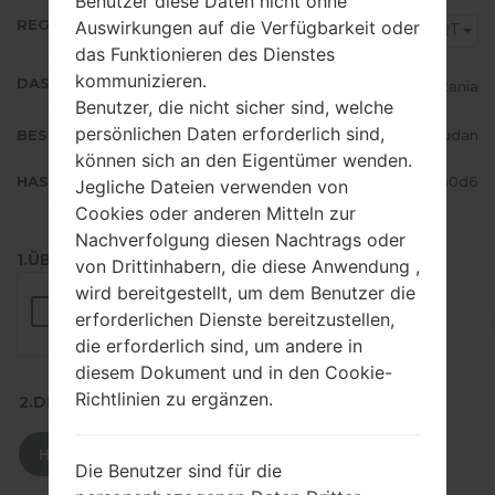
Benutzer diese Daten nicht ohne
REGION
Auswirkungen auf die Verfügbarkeit oder
MRT
das Funktionieren des Dienstes
kommunizieren.
DAS LAND
Mauritania
Benutzer, die nicht sicher sind, welche
persönlichen Daten erforderlich sind,
BESCHREIBUNG
Zain Sudan
können sich an den Eigentümer wenden.
HASH
d315c9f542ed1b5708bcba6664ea0d6
Jegliche Dateien verwenden von
Cookies oder anderen Mitteln zur
Nachverfolgung diesen Nachtrags oder
1.ÜBERPRÜFEN SIE AUF RECAPTCHA
von Drittinhabern, die diese Anwendung ,
wird bereitgestellt, um dem Benutzer die
erforderlichen Dienste bereitzustellen,
die erforderlich sind, um andere in
diesem Dokument und in den Cookie-
Richtlinien zu ergänzen.
2.DRÜCKEN SIE ZUM HERUNTERLADEN
HERUNTERLADEN
Die Benutzer sind für die