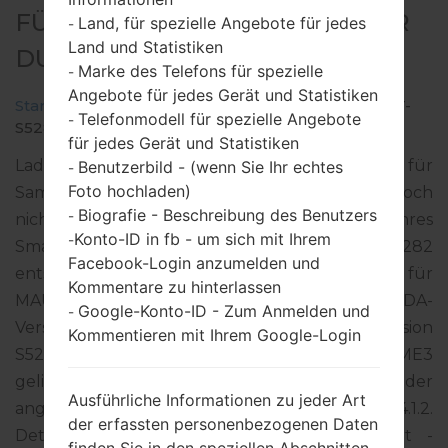
FÜR GT-S5282 - SAMSUNGSTAR
Land, für spezielle Angebote für jedes
-
Land und Statistiken
DUOS
Marke des Telefons für spezielle
-
Angebote für jedes Gerät und Statistiken
Startseite
→
Star Duos
→
SamsungGT-S5282
→
GT-
Telefonmodell für spezielle Angebote
-
S5282_MRT_1_20140407104050_tf8z2uitfy.zip
für jedes Gerät und Statistiken
Laden Sie das neueste Firmware-Update für
Benutzerbild - (wenn Sie Ihr echtes
-
Foto hochladen)
Samsung Star Duos herunter. Vergessen Sie jedoch
Biografie - Beschreibung des Benutzers
-
nicht zu überprüfen, ob die Modellnummer Ihres
Konto-ID in fb - um sich mit Ihrem
-
Smartphones dem angegebenen GT-S5282
Facebook-Login anzumelden und
entspricht. Der Firmware-Code MRT ist für
Kommentare zu hinterlassen
MAURITANIA. Das Produkt wird mit der PDA-
Google-Konto-ID - Zum Anmelden und
-
Version S5282XXAMEA und CSC-Version
Kommentieren mit Ihrem Google-Login
S5282OJVAME1, MODEM-Version S5282XXAME3
geliefert. Die Betriebssystemversion der
Ausführliche Informationen zu jeder Art
angegebenen Firmware ist Android Jelly Bean 4.1.2.
der erfassten personenbezogenen Daten
Detalierte Anleitung, wie man die Standart -