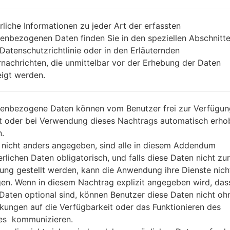
REGION
DA
CHL
rliche Informationen zu jeder Art der erfassten
BESCHREIBUNG
Claro
H
enbezogenen Daten finden Sie in den speziellen Abschnitt
 Datenschutzrichtlinie oder in den Erläuternden
nachrichten, die unmittelbar vor der Erhebung der Daten
1.ÜBERPRÜFEN SIE AUF RECAPTCHA
2
igt werden.
enbezogene Daten können vom Benutzer frei zur Verfügun
lt oder bei Verwendung dieses Nachtrags automatisch erho
.
 nicht anders angegeben, sind alle in diesem Addendum
erlichen Daten obligatorisch, und falls diese Daten nicht zur
ung gestellt werden, kann die Anwendung ihre Dienste nich
gen. Wenn in diesem Nachtrag explizit angegeben wird, das
 Daten optional sind, können Benutzer diese Daten nicht oh
kungen auf die Verfügbarkeit oder das Funktionieren des
es kommunizieren.