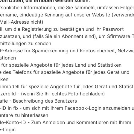
von Daten, die erhoben werden sollen:
Laden Sie das neueste Firmware-Update für Samsu
rsönlichen Informationen, die Sie sammeln, umfassen Folge
jedoch nicht zu überprüfen, ob die Modellnum
ername, eindeutige Kennung auf unserer Website (verwend
SM-J710MN entspricht. Der Firmware-Code CHL ist
-Mail-Adresse nicht)
Version J710MNUBU4CRL2 und CSC-Versio
il, um die Registrierung zu bestätigen und Ihr Passwort
J710MNUBU4CRL2 geliefert. Die Betriebssyste
zusetzen, und (falls Sie ein Abonnent sind), um Sfirmware
itteilungen zu senden
Android Oreo 8.1.0. Detalierte Anleitung, wie 
IP-Adresse für Spamerkennung und Kontosicherheit, Netzw
Geräten geflascht wird,
gibt es hier
ationen
 für spezielle Angebote für jedes Land und Statistiken
DATEINAME
SM-J710MN_1_20190117133714_8
FI
 des Telefons für spezielle Angebote für jedes Gerät und
rs0989dcu_fac
iken
onmodell für spezielle Angebote für jedes Gerät und Statist
DATEIGRÖSSE
2.15 GiB
M
zerbild - (wenn Sie Ihr echtes Foto hochladen)
OS
Android Oreo 8.1.0
PD
afie - Beschreibung des Benutzers
A
-ID in fb - um sich mit Ihrem Facebook-Login anzumelden 
tare zu hinterlassen
CSC AUSFÜHRUNG
J710MNCHL4CRL1
M
le-Konto-ID - Zum Anmelden und Kommentieren mit Ihrem
A
-Login