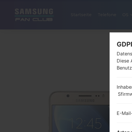
Startseite
Telefone
OS
GDP
Datens
Diese 
Benutz
Inhabe
Sfirm
E-Mail