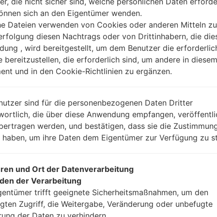
er, die nicht sicher sind, welche persönlichen Daten erforde
können sich an den Eigentümer wenden.
Anleitung
he Dateien verwenden von Cookies oder anderen Mitteln zu
rfolgung diesen Nachtrags oder von Drittinhabern, die die
ung , wird bereitgestellt, um dem Benutzer die erforderlic
e bereitzustellen, die erforderlich sind, um andere in diese
Laden Sie auf Ihren P
nt und in den Cookie-Richtlinien zu ergänzen.
Dann laden Sie die F
Sie sie.
Sie brauchen 1(wählen
nutzer sind für die personenbezogenen Daten Dritter
(wählen Sie 5 Firmwar
wortlich, die über diese Anwendung empfangen, veröffentli
AP: „System & Reco
bertragen werden, und bestätigen, dass sie die Zustimmung
CP: „Modem & Radio
n haben, um ihre Daten dem Eigentümer zur Verfügung zu st
CSC_***: „Country &
HOME_CSC_***: „Cou
Fügen Sie dem Progra
ren und Ort der Datenverarbeitung
Wenn Sie das T
den der Verarbeitung
Werkseinstellungen
gentümer trifft geeignete Sicherheitsmaßnahmen, um den
CSC_***, in einem an
gten Zugriff, die Weitergabe, Veränderung oder unbefugte
Ihre Daten zu speiche
rung der Daten zu verhindern.