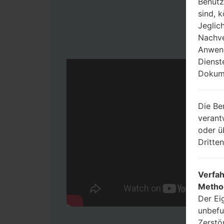
Benutz
sind, 
Jeglic
Nachve
Anwend
Dienst
Dokume
Die Be
verant
oder ü
Dritte
Verfah
Metho
Der Ei
unbefu
Zerstö