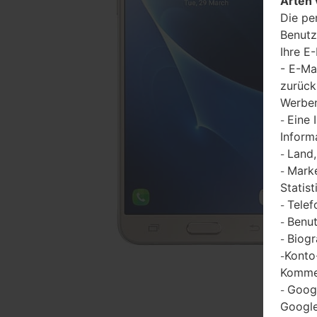
Arten 
Die pe
Benutz
Ihre E
- E-Ma
zurück
Werbem
Eine 
-
Inform
Land,
-
Marke
-
Statist
Telef
-
Benut
-
Biogr
-
Konto
-
Kommen
Goog
-
Google