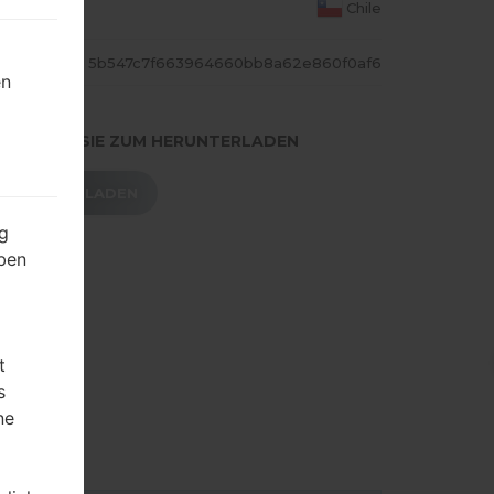
S LAND
Chile
ASH
5b547c7f663964660bb8a62e860f0af6
en
.DRÜCKEN SIE ZUM HERUNTERLADEN
HERUNTERLADEN
g
ben
t
s
ne