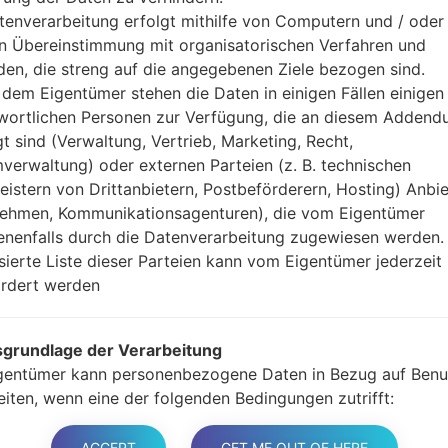
Jetzt schalten Sie das
tenverarbeitung erfolgt mithilfe von Computern und / oder 
Modus. Alle Methoden,
in Übereinstimmung mit organisatorischen Verfahren und
Halten Sie die Po
en, die streng auf die angegebenen Ziele bezogen sind.
gedrückt.
dem Eigentümer stehen die Daten in einigen Fällen einigen
Halten Sie Lauter- 
wortlichen Personen zur Verfügung, die an diesem Adden
Sie das Telefon mit e
gt sind (Verwaltung, Vertrieb, Marketing, Recht,
Halten Sie die Powe
verwaltung) oder externen Parteien (z. B. technischen
Schließen Sie das U
leistern von Drittanbietern, Postbeförderern, Hosting) Anbiet
und Bixbi-Tasten gedr
ehmen, Kommunikationsagenturen), die vom Eigentümer
Halten Sie die Powe
nenfalls durch die Datenverarbeitung zugewiesen werden.
Dann schließen Sie d
isierte Liste dieser Parteien kann vom Eigentümer jederzeit
Odin erkennt Ihr Ge
rdert werden
dem Bildschirm angeze
Geben Sie nur die „F. 
grundlage der Verarbeitung
Zum Schluss klicken Si
gentümer kann personenbezogene Daten in Bezug auf Benu
gestartet und von PC 
eiten, wenn eine der folgenden Bedingungen zutrifft:
er haben ihre Zustimmung zu einem oder mehreren bestim
n gegeben. Hinweis: Gemäß einigen Gesetzen kann der
ACCEPT
GET ME OUT OF HERE