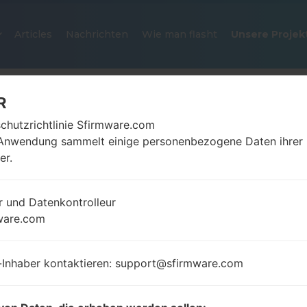
Articles
Nachrichten
Wie man flasht
Unsere Projek
R
chutzrichtlinie Sfirmware.com
Anwendung sammelt einige personenbezogene Daten ihrer
er.
r und Datenkontrolleur
OFFIZIELLER FIRMWARE #62123
ware.com
SAMSUNGGALAXY J7 2016
-Inhaber kontaktieren: support@sfirmware.com
Startseite
→
Galaxy J7 2016
→
SamsungSM-J710MN
J710MN_1_20190117133714_8rs0989dcu_fac.zip