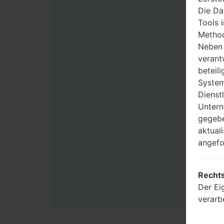
Die Da
Tools 
Method
Neben 
verant
beteili
System
Dienst
Untern
gegebe
aktual
angefo
Rechts
Der Ei
verarb
Benutz
Zwecke