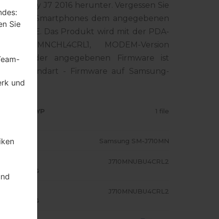
ng Galaxy J7 2016 herunter. Vergessen Sie
ndes:
mer Ihres Smartphones dem angegebenen
en Sie
 für CHILE. Das Produkt wird mit der PDA-
n J710MNCHL4CRL1, MODEM-Version
mversion der angegebenen Firmware ist
 Team-
man die Standart - Firmware auf Samsung-
erk und
RMWARE TYP
1 file
iken
ODELL
Samsung SM-J710MN
A/AP
J710MNUBU4CRL2
USFÜHRUNG
und
ODEM/CP
J710MNUBU4CRL2
USFÜHRUNG