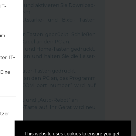
 Gerät aus und aktivieren Sie Download-
IT-
 wie es geht:
wer-, Lautstärke- und Bixbi- Tasten
und Leiser-Tasten gedrückt. Schließen
dum
inem USB-Kabel an den PC an.
r-, Lauter- und Home-Tasten gedrückt.
SB-Kabel an und halten Sie die Leiser-
er, IT-
ückt.
r- und Lauter-Tasten gedrückt.
 Eine
as Telefon an den PC an, das Programm
rät und „COM port number“ wird auf
igt.
Reset”-Zeit und „Auto-Rebot“ an.
e „Start“-Taste auf. Ihr Gerät wird neu
tzer
getrennt.
mten
This website uses cookies to ensure you get