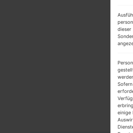
Ausfüh
person
dieser
Sonder
angeze
Person
gestel
werden
Sofern
erford
Verfüg
erbrin
einige
Auswir
Dienst