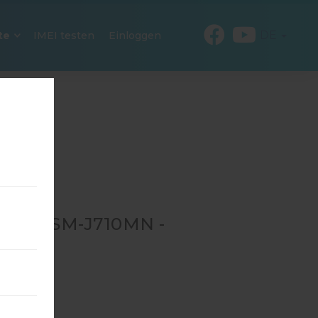
DE
te
IMEI testen
Einloggen
 FÜR SM-J710MN -
→
SM-