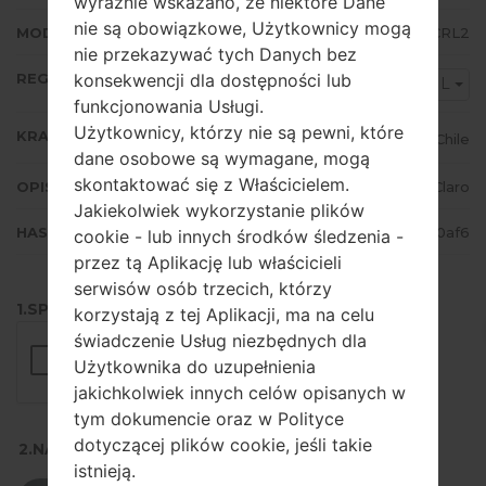
wyraźnie wskazano, że niektóre Dane
nie są obowiązkowe, Użytkownicy mogą
MODEM/CP WERSJA
J710MNUBU4CRL2
nie przekazywać tych Danych bez
REGION
konsekwencji dla dostępności lub
CHL
funkcjonowania Usługi.
Użytkownicy, którzy nie są pewni, które
KRAJ
Chile
dane osobowe są wymagane, mogą
skontaktować się z Właścicielem.
OPIS
Claro
Jakiekolwiek wykorzystanie plików
HASH
5b547c7f663964660bb8a62e860f0af6
cookie - lub innych środków śledzenia -
przez tą Aplikację lub właścicieli
serwisów osób trzecich, którzy
1.SPRAWDŹ RECAPTCHA
korzystają z tej Aplikacji, ma na celu
świadczenie Usług niezbędnych dla
Użytkownika do uzupełnienia
jakichkolwiek innych celów opisanych w
tym dokumencie oraz w Polityce
dotyczącej plików cookie, jeśli takie
2.NACIŚNIJ, ABY POBRAĆ
istnieją.