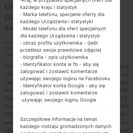
Kraj, w przypadku specjalnych ofert dla
-
OPROGRAMOWANIE #62123
każdego kraju i statystyk
Marka telefonu, specjalne oferty dla
-
DLA: SM-J710MN -
każdego Urządzenia i statystyki
SAMSUNGGALAXY J7 2016
Model telefonu dla ofert specjalnych
-
dla każdego Urządzenia i statystyk
Strona startowa
→
Galaxy J7 2016
→
SamsungSM-
obraz profilu użytkownika - (jeśli
-
J710MN
→
SM-
prześlesz swoje prawdziwe zdjęcie)
J710MN_1_20190117133714_8rs0989dcu_fac.zip
biografia - opis użytkownika
-
Identyfikator konta w fb - aby się
-
Pobierz najnowszą aktualizację oprogramowania
zalogować i zostawić komentarze
układowego dla Samsung Galaxy J7 2016, ale nie
używając swojego loginu na Facebooku
zapomnij sprawdzić, czy numer modelu Twojego
Identyfikator konta Google - aby się
-
smartfona odpowiada wskazanemu SM-J710MN.
zalogować i zostawić komentarze
Kod oprogramowania układowego to CHL z CHILE.
używając swojego loginu Google
Produkt jest dostarczany z wersją PDA
J710MNUBU4CRL2, wersja CSC J710MNCHL4CRL1,
Szczegółowe informacje na temat
wersja MODEM J710MNUBU4CRL2. Wersja systemu
każdego rodzaju gromadzonych danych
operacyjnego danego oprogramowania