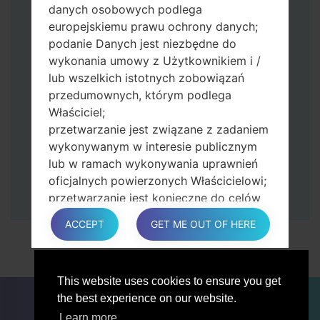
Naciśnij i przytrzymaj klawisz zasilania i
danych osobowych podlega
przycisk zwiększania głośności.
europejskiemu prawu ochrony danych;
Następnie podłącz urządzenie do
podanie Danych jest niezbędne do
komputera, Odin powinien wykryć
wykonania umowy z Użytkownikiem i /
telefon, a na ekranie pojawi się numer
lub wszelkich istotnych zobowiązań
portu COM.
przedumownych, którym podlega
Podaj tylko czas przywracania ustawień
Właściciel;
fabrycznych i automatycznego
przetwarzanie jest związane z zadaniem
ponownego uruchamiania.
wykonywanym w interesie publicznym
Na koniec naciśnij klawisz Start. Twój
lub w ramach wykonywania uprawnień
telefon uruchomi się ponownie i odłączy
oficjalnych powierzonych Właścicielowi;
się od komputera.
przetwarzanie jest konieczne do celów
zgodnych z prawem interesów
ACCEPT
GET ME OUT OF HERE
prowadzonej przez właściciela lub
osobę trzecią.
W każdym przypadku Właściciel z
This website uses cookies to ensure you get
przyjemnością pomoże wyjaśnić
DLA BLOGERÓW
AKTUALNOŚCI
PORÓWNAJ
the best experience on our website.
konkretną podstawę prawną, która ma
ŁĄCZNOŚĆ
PRYWATNOŚĆ
WARUNKI USŁUGI
zastosowanie do przetwarzania, a w
Learn more