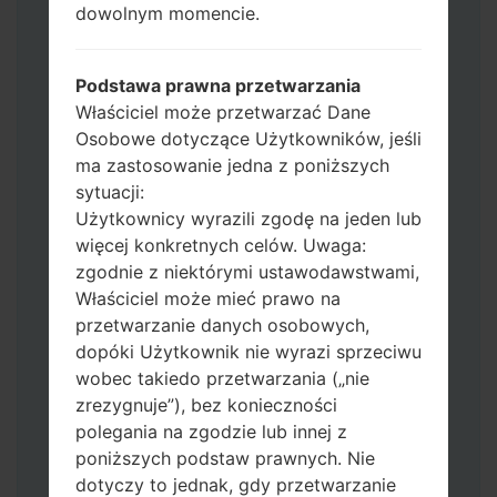
dowolnym momencie.
Jeśli chcesz wyczyścić pamięć flash użyj
CSC_*** albo użyj HOME_CSC_ ***, aby
zachować wszystkie swoje dane i aplikacje.
Podstawa prawna przetwarzania
Teraz wyłącz swój telefon i przejdź do
Właściciel może przetwarzać Dane
trybu pobierania. Jak wykonać wszystkie
Osobowe dotyczące Użytkowników, jeśli
metody:
ma zastosowanie jedna z poniższych
Naciśnij i przytrzymaj klawisz zasilania,
sytuacji:
przycisk zwiększania głośności i klawisz
Użytkownicy wyrazili zgodę na jeden lub
Bixby.
więcej konkretnych celów. Uwaga:
Naciśnij i przytrzymaj klawisze
zgodnie z niektórymi ustawodawstwami,
zwiększania i zmniejszania głośności,
Właściciel może mieć prawo na
następnie podłącz kabel USB.
przetwarzanie danych osobowych,
Naciśnij i przytrzymaj klawisz zasilania,
dopóki Użytkownik nie wyrazi sprzeciwu
przycisk zmniejszania głośności i klawisz
wobec takiedo przetwarzania („nie
strony domowej.
zrezygnuje”), bez konieczności
Podłącz kabel USB, a następnie naciśnij i
polegania na zgodzie lub innej z
przytrzymaj przycisk Bixby i klawisz
poniższych podstaw prawnych. Nie
zmniejszania głośności.
dotyczy to jednak, gdy przetwarzanie