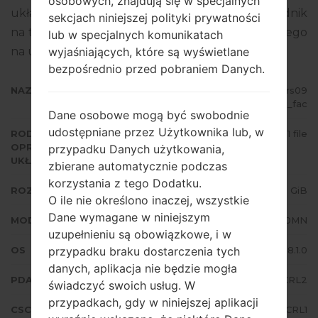
osobowych, znajdują się w specjalnych
układowego to Android Oreo 8.1.0. Pełny poradnik
sekcjach niniejszej polityki prywatności
na temat flashowania oprogramowania układowego
lub w specjalnych komunikatach
na urządzeniach Samsung
tutaj
wyjaśniających, które są wyświetlane
bezpośrednio przed pobraniem Danych.
NAZWA PLIKU
SM-J710MN_1_20190117133714_8rs09
89dcu_fac
Dane osobowe mogą być swobodnie
udostępniane przez Użytkownika lub, w
RODZAJ
1 file
OPROGRAMOWANIA
przypadku Danych użytkowania,
UKŁADOWEGO
zbierane automatycznie podczas
korzystania z tego Dodatku.
ROZMIAR PLIKU
2.15 GiB
O ile nie określono inaczej, wszystkie
Dane wymagane w niniejszym
MODEL
Samsung SM-J710MN
uzupełnieniu są obowiązkowe, i w
OS
Android Oreo 8.1.0
przypadku braku dostarczenia tych
danych, aplikacja nie będzie mogła
PDA/AP WERSJA
J710MNUBU4CRL2
świadczyć swoich usług. W
przypadkach, gdy w niniejszej aplikacji
CSC WERSJA
J710MNCHL4CRL1