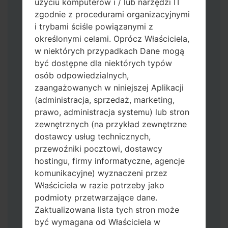
użyciu komputerów i / lub narzędzi IT
zgodnie z procedurami organizacyjnymi
i trybami ściśle powiązanymi z
określonymi celami. Oprócz Właściciela,
w niektórych przypadkach Dane mogą
być dostępne dla niektórych typów
osób odpowiedzialnych,
Pobierz na swój komputer najnowszą
zaangażowanych w niniejszej Aplikacji
wersję
Odin 3
.
(administracja, sprzedaż, marketing,
Następnie wyodrębnij plik
prawo, administracja systemu) lub stron
oprogramowania układowego.
zewnętrznych (na przykład zewnętrzne
Powinieneś otrzymać 1 plik (jeśli 1 plik
dostawcy usług technicznych,
wybierz tutaj) lub 5 plików (jeśli 5 plików
przewoźniki pocztowi, dostawcy
wybierz tutaj):
hostingu, firmy informatyczne, agencje
AP: "System & Recovery"
komunikacyjne) wyznaczeni przez
CP: "Modem & Radio"
Właściciela w razie potrzeby jako
CSC_***: "Country & Region & Operator"
podmioty przetwarzające dane.
HOME_CSC_***: "Country & Region &
Zaktualizowana lista tych stron może
Operator"
być wymagana od Właściciela w
Dodaj wszystkie pliki w Odin 3.