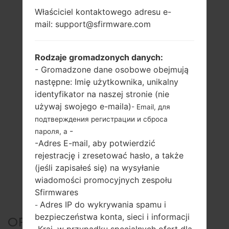
Właściciel kontaktowego adresu e-
mail: support@sfirmware.com
Rodzaje gromadzonych danych:
- Gromadzone dane osobowe obejmują
następne: Imię użytkownika, unikalny
identyfikator na naszej stronie (nie
używaj swojego e-maila)
- Email, для
подтверждения регистрации и сброса
-
пароля, а
-Adres E-mail, aby potwierdzić
rejestrację i zresetować hasło, a także
(jeśli zapisałeś się) na wysyłanie
wiadomości promocyjnych zespołu
Sfirmwares
Adres IP do wykrywania spamu i
-
bezpieczeństwa konta, sieci i informacji
OFICJALNE