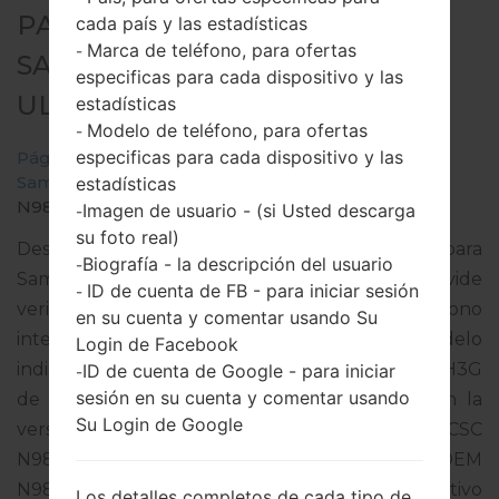
PARA SM-N986B -
cada país y las estadísticas
Marca de teléfono, para ofertas
-
SAMSUNGGALAXY NOTE 20
especificas para cada dispositivo y las
ULTRA 5G
estadísticas
Modelo de teléfono, para ofertas
-
especificas para cada dispositivo y las
Página principal
→
Galaxy Note 20 Ultra 5G
→
SamsungSM-N986B
→
SM-
estadísticas
N986B_1_20201223171035_j4p9axwhdp_fac.zip
Imagen de usuario - (si Usted descarga
-
su foto real)
Descargue la última actualización de firmware para
Biografía - la descripción del usuario
-
Samsung Galaxy Note 20 Ultra 5G, pero no olvide
ID de cuenta de FB - para iniciar sesión
-
verificar si el número de modelo de su teléfono
en su cuenta y comentar usando Su
inteligente corresponde al número de modelo
Login de Facebook
indicado % MODEL%. El código del firmware es H3G
ID de cuenta de Google - para iniciar
-
sesión en su cuenta y comentar usando
de UNITED KINGDOM. El producto viene con la
Su Login de Google
versión PDA N986BXXS1CUA2 y la versión CSC
N986BOXM1CTL5,Versión de MODEM
N986BXXU1CTL5. La versión del sistema operativo
Los detalles completos de cada tipo de