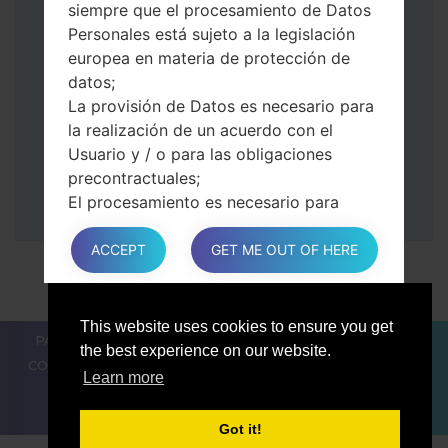
siempre que el procesamiento de Datos
volumen.
Personales está sujeto a la legislación
Luego, conecte su dispositivo a PC, Odin
europea en materia de protección de
debería detectar su teléfono y el número
datos;
de puerto COM aparecerá en la pantalla.
La provisión de Datos es necesario para
Especifique solo el tiempo de F.Reset y el
la realización de un acuerdo con el
Reinicio Automático.
Usuario y / o para las obligaciones
Finalmente, presione la tecla Comenzar.
precontractuales;
Su teléfono ahora se reiniciará y se
El procesamiento es necesario para
desconectará de la PC
cumplir con una obligación legal a la que
está sujeto el Propietario;
ACCEPT
GET ME OUT OF HERE
El procesamiento se relaciona con una
tarea realizado en el interés público o en
el ejercicio del poder público conferido
This website uses cookies to ensure you get
PARA LOS BLOGGERS
LAS NOTÍCIAS
COMPARAR
al Propietario;
the best experience on our website.
CONTACTOS
PRIVACIDAD
TÉRMINOS DE SERVICIO
En cualquier caso, el Propietario estará
Learn more
encantado de ayudar a aclarar la base
legal específica que se aplica al
Got it!
procesamiento, y en particular si la