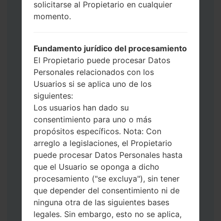
use HOME_CSC _ *** para mantener sus
solicitarse al Propietario en cualquier
datos y aplicaciones.
momento.
Ahora apague su teléfono y entre al Modo
de Descarga. Cómo hacer todos los
Fundamento jurídico del procesamiento
métodos:
El Propietario puede procesar Datos
Presione y mantenga presionados la
Personales relacionados con los
tecla de Encendido, el botón de Subir
Usuarios si se aplica uno de los
volumen y la tecla de Bixby.
siguientes:
Presione y mantenga presionadas las
Los usuarios han dado su
teclas de Subir y de Bajar volumen y
consentimiento para uno o más
luego conecte un cable USB.
propósitos específicos. Nota: Con
Presione y mantenga presionados la
arreglo a legislaciones, el Propietario
tecla de Encendido, el botón de Bajar
puede procesar Datos Personales hasta
volumen y la tecla de Inicio.
que el Usuario se oponga a dicho
Conecte un cable USB, luego
procesamiento ("se excluya"), sin tener
mantenga presionados el botón de Bixby
que depender del consentimiento ni de
y la tecla de Bajar volumen.
ninguna otra de las siguientes bases
Presione y mantenga presionados la
legales. Sin embargo, esto no se aplica,
tecla de Encendido y el botón de Subir