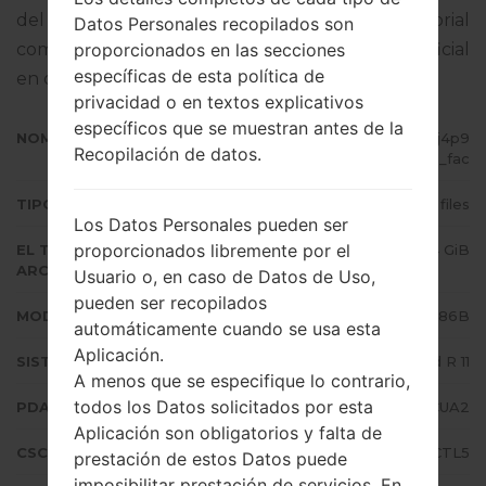
del firmware dado es Android R 11. Tutorial
Datos Personales recopilados son
proporcionados en las secciones
completo sobre cómo actualizar el firmware oficial
específicas de esta política de
en dispositivos Samsung
aquí
privacidad o en textos explicativos
específicos que se muestran antes de la
NOMBRE DE ARCHIVO
SM-N986B_1_20201223171035_j4p9
Recopilación de datos.
axwhdp_fac
TIPO DE FIRMWARE
4 files
Los Datos Personales pueden ser
proporcionados libremente por el
EL TAMAÑO DEL
6.84 GiB
ARCHIVO
Usuario o, en caso de Datos de Uso,
pueden ser recopilados
MODELO
Samsung SM-N986B
automáticamente cuando se usa esta
Aplicación.
SISTEMA OPERATIVO
Android R 11
A menos que se especifique lo contrario,
todos los Datos solicitados por esta
PDA/AP VERSIÓN
N986BXXS1CUA2
Aplicación son obligatorios y falta de
CSC VERSIÓN
N986BOXM1CTL5
prestación de estos Datos puede
imposibilitar prestación de servicios. En