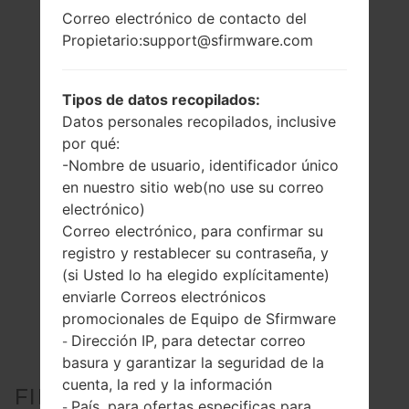
Correo electrónico de contacto del
Propietario:support@sfirmware.com
Tipos de datos recopilados:
Datos personales recopilados, inclusive
por qué:
-Nombre de usuario, identificador único
en nuestro sitio web(no use su correo
electrónico)
Correo electrónico, para confirmar su
registro y restablecer su contraseña, y
(si Usted lo ha elegido explícitamente)
enviarle Correos electrónicos
promocionales de Equipo de Sfirmware
Dirección IP, para detectar correo
-
basura y garantizar la seguridad de la
cuenta, la red y la información
FIRMWARE OFICIAL #202328
País, para ofertas especificas para
-