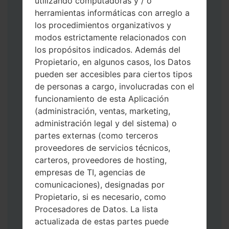
utilizando computadoras y / o
herramientas informáticas con arreglo a
los procedimientos organizativos y
modos estrictamente relacionados con
los propósitos indicados. Además del
Propietario, en algunos casos, los Datos
Descargue a su PC: la última versión de
pueden ser accesibles para ciertos tipos
Odin 3
.
de personas a cargo, involucradas con el
A continuación, extraiga el archivo de
funcionamiento de esta Aplicación
firmware.
(administración, ventas, marketing,
Debe obtener 1 (si es archivo 1, elíjalo aquí)
administración legal y del sistema) o
o 5 (si es archivo 5, selecciónelo aquí):
partes externas (como terceros
AP: "Sistema y Recuperación"
proveedores de servicios técnicos,
CP: "Módem y Radio"
carteros, proveedores de hosting,
CSC _ ***: "País y región y operador"
empresas de TI, agencias de
HOME_CSC _ ***: "País y regióny
comunicaciones), designadas por
operador"
Propietario, si es necesario, como
Agregue todos los archivos a Odin 3.
Procesadores de Datos. La lista
Si desea hacer clean flash, use CSC _ *** o
actualizada de estas partes puede