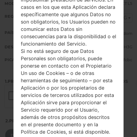
MODEM/CP VERSIÓN
N986BXXU1CTL5
casos en los que esta Aplicación declara
específicamente que algunos Datos no
REGIÓN
H3G
son obligatorios, los Usuarios pueden no
comunicar estos Datos sin
PAÍS (UN/EL PAÍS)
United Kingdom
consecuencias para la disponibilidad o el
funcionamiento del Servicio.
DESCRIPCIÓN
H3G
Si no está seguro de que Datos
Personales son obligatorios, puede
PICADILLO
5730233067d14a41c02fbaa4b48ffcbc
ponerse en contacto con el Propietario
Un uso de Cookies – o de otras
herramientas de seguimiento – por esta
1.PRESIONE EL BOTÓN PARA CARGAR LOS ARCHIVOS
Aplicación o por los propietarios de
servicios de terceros utilizados por esta
Aplicación sirve para proporcionar el
Servicio requerido por el Usuario,
además de otros propósitos descritos
2.PRESIONE PARA DESCARGAR
en el presente documento y en la
Política de Cookies, si está disponible.
DESCARGAR