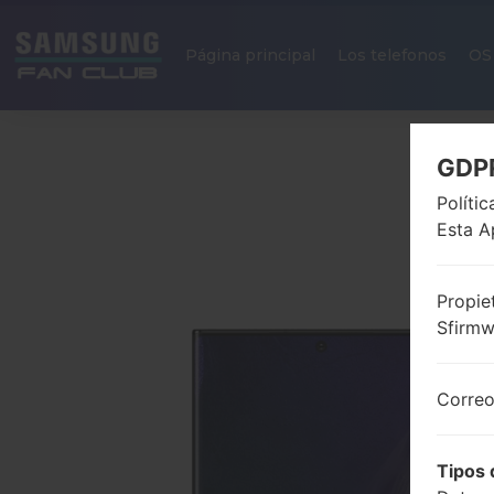
Página principal
Los telefonos
OS
GDP
Políti
Esta A
Propie
Sfirm
Correo
Tipos 