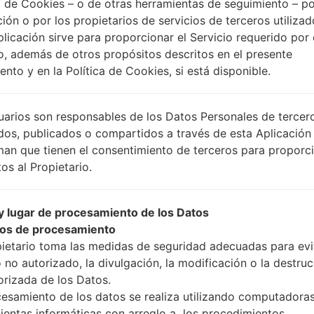
 de Cookies – o de otras herramientas de seguimiento – po
ción o por los propietarios de servicios de terceros utiliza
plicación sirve para proporcionar el Servicio requerido por 
Instrucciones
o, además de otros propósitos descritos en el presente
nto y en la Política de Cookies, si está disponible.
Descargue a su PC: la
uarios son responsables de los Datos Personales de tercer
A continuación, extrai
dos, publicados o compartidos a través de esta Aplicación
Debe obtener 1 (si es ar
man que tienen el consentimiento de terceros para proporc
selecciónelo aquí):
os al Propietario.
AP: "Sistema y Recu
CP: "Módem y Radio
 lugar de procesamiento de los Datos
CSC _ ***: "País y re
os de procesamiento
HOME_CSC _ ***: "Pa
pietario toma las medidas de seguridad adecuadas para evit
Agregue todos los arch
 no autorizado, la divulgación, la modificación o la destru
Si desea hacer clean f
orizada de los Datos.
para mantener sus dato
cesamiento de los datos se realiza utilizando computadoras
Ahora apague su tel
ientas informáticas con arreglo a los procedimientos