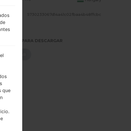
CADILL
5730233067d14a41c02fbaa4b48ffcbc
lados
 de
antes
.PRESIONE PARA DESCARGAR
DESCARGAR
el
dos
s
s que
on
icio.
de