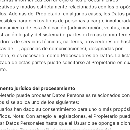
Cómo hacer todos los
zativos y modos estrictamente relacionados con los propó
Presione y mantenga
dos. Además del Propietario, en algunos casos, los Datos 
botón de Subir volumen
cesibles para ciertos tipos de personas a cargo, involucrad
Presione y mantenga
cionamiento de esta Aplicación (administración, ventas, mar
Bajar volumen y lueg
stración legal y del sistema) o partes externas (como terc
Presione y mantenga
dores de servicios técnicos, carteros, proveedores de host
botón de Bajar volumen
as de TI, agencias de comunicaciones), designadas por
Conecte un cable 
tario, si es necesario, como Procesadores de Datos. La list
botón de Bixby y la te
izada de estas partes puede solicitarse al Propietario en cu
Presione y manteng
to.
el botón de Subir vol
Luego, conecte su dis
teléfono y el núme
ento jurídico del procesamiento
pantalla.
pietario puede procesar Datos Personales relacionados con
Especifique solo e
s si se aplica uno de los siguientes:
Automático.
uarios han dado su consentimiento para uno o más propósi
Finalmente, presione 
ficos. Nota: Con arreglo a legislaciones, el Propietario pue
reiniciará y se descone
ar Datos Personales hasta que el Usuario se oponga a dic
amiento ("se excluya"), sin tener que depender del