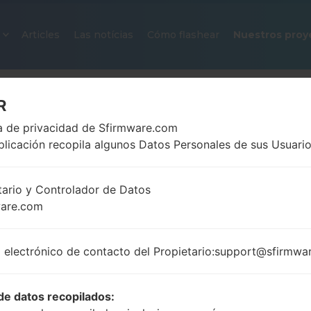
Articles
Las notícias
Cómo flashear
Nuestros proy
R
ca de privacidad de Sfirmware.com
plicación recopila algunos Datos Personales de sus Usuario
tario y Controlador de Datos
ware.com
FIRMWARE OFICIAL #202371 PA
SAMSUNGGALAXY NOTE 20 ULT
 electrónico de contacto del Propietario:support@sfirmwa
Página principal
→
Galaxy Note 20 Ultra 5G
→
Samsu
N986B_1_20201223171035_j4p9axwhdp_fac.zip
de datos recopilados: