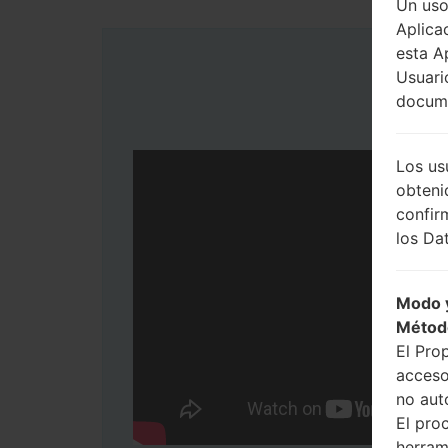
Un uso
Aplica
esta A
Usuari
docume
Los us
obteni
confir
los Dat
Modo y
Métod
El Pro
acceso
no aut
El pro
herram