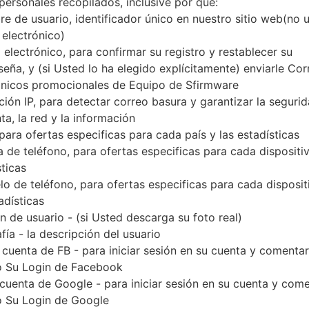
personales recopilados, inclusive por qué:
Descargue la última actualización de firmware par
e de usuario, identificador único en nuestro sitio web(no 
olvide verificar si el número de modelo de su tel
 electrónico)
modelo indicado % MODEL%. El código del firmwa
 electrónico, para confirmar su registro y restablecer su
con la versión PDA N986BXXS1CUA2 y la versi
seña, y (si Usted lo ha elegido explícitamente) enviarle Cor
N986BXXU1CTL5. La versión del sistema operativo d
ónicos promocionales de Equipo de Sfirmware
completo sobre cómo actualizar el firmware oficial
ción IP, para detectar correo basura y garantizar la seguri
ta, la red y la información
 para ofertas especificas para cada país y las estadísticas
NOMBRE DE
SM-N986B_1_20201223171035_
TI
 de teléfono, para ofertas especificas para cada dispositiv
ARCHIVO
j4p9axwhdp_fac
sticas
EL TAMAÑO DEL
6.84 GiB
M
o de teléfono, para ofertas especificas para cada disposit
ARCHIVO
adísticas
 de usuario - (si Usted descarga su foto real)
SISTEMA
Android R 11
PD
fía - la descripción del usuario
OPERATIVO
 cuenta de FB - para iniciar sesión en su cuenta y comentar
CSC VERSIÓN
N986BOXM1CTL5
M
 Su Login de Facebook
VE
 cuenta de Google - para iniciar sesión en su cuenta y com
 Su Login de Google
REGIÓN
PA