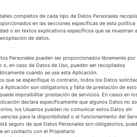
XEH
DESCRIPCIÓN
T-Mobile, Telenor, Vodafone, V
PI
talles completos de cada tipo de Datos Personales recopi
odafone Vmax
O
oporcionados en las secciones específicas de esta política
idad o en textos explicativos específicos que se muestran 
Recopilación de datos.
1.PRESIONE EL BOTÓN PARA CARGAR LOS
2
ARCHIVOS
tos Personales pueden ser proporcionados libremente por 
o o, en caso de Datos de Uso, pueden ser recopilados
ticamente cuando se usa esta Aplicación.
s que se especifique lo contrario, todos los Datos solicita
ta Aplicación son obligatorios y falta de prestación de esto
puede imposibilitar prestación de servicios. En casos en lo
plicación declara específicamente que algunos Datos no s
torios, los Usuarios pueden no comunicar estos Datos sin
uencias para la disponibilidad o el funcionamiento del Serv
está seguro de que Datos Personales son obligatorios, pue
e en contacto con el Propietario