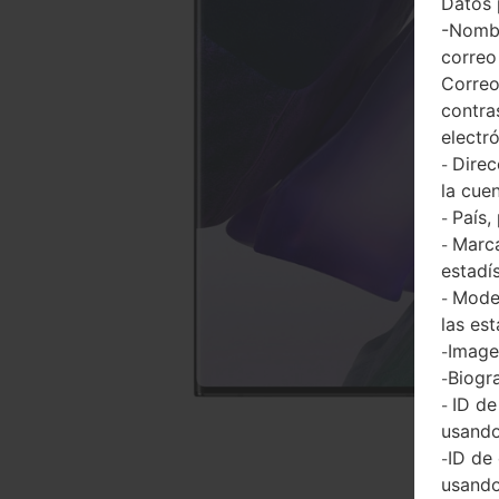
Datos 
-Nombr
correo
Correo
contra
electr
Direc
-
la cuen
País,
-
Marca
-
estadí
Model
-
las est
Imagen
-
Biogra
-
ID de
-
usando
ID de
-
usando