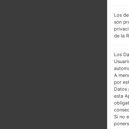
Los de
son pr
privac
de la 
Los Da
Usuari
automá
A meno
por es
Datos 
esta A
obliga
consec
Si no 
poners