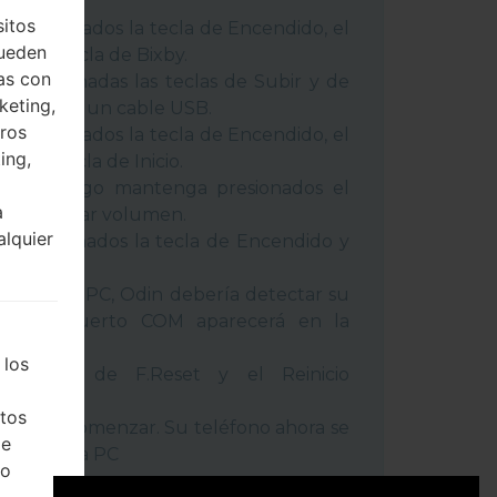
 métodos:
sitos
 presionados la tecla de Encendido, el
pueden
 y la tecla de Bixby.
as con
 presionadas las teclas de Subir y de
keting,
o conecte un cable USB.
eros
 presionados la tecla de Encendido, el
ing,
 y la tecla de Inicio.
USB, luego mantenga presionados el
a
cla de Bajar volumen.
alquier
a presionados la tecla de Encendido y
umen.
positivo a PC, Odin debería detectar su
ro de puerto COM aparecerá en la
 los
l tiempo de F.Reset y el Reinicio
tos
la tecla Comenzar. Su teléfono ahora se
de
ctará de la PC
ho