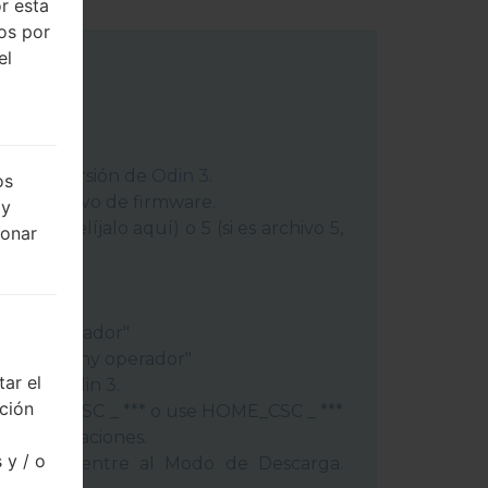
r esta
dos por
el
 última versión de
Odin 3
.
os
ga el archivo de firmware.
 y
chivo 1, elíjalo aquí) o 5 (si es archivo 5,
ionar
peración"
"
gión y operador"
ís y regióny operador"
ar el
ivos a Odin 3.
cción
lash, use CSC _ *** o use HOME_CSC _ ***
s y aplicaciones.
 y / o
éfono y entre al Modo de Descarga.