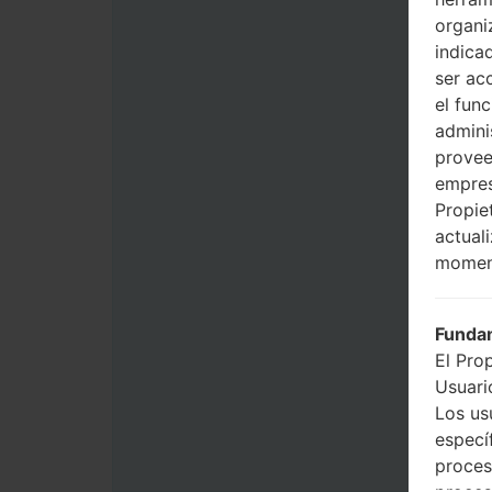
organi
indica
ser ac
el fun
admini
provee
empres
Propie
actual
momen
Fundam
El Pro
Usuario
Los us
especí
proces
proces