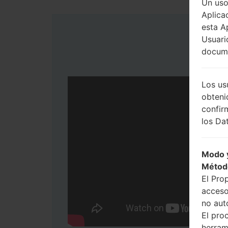
Un uso
Aplica
esta A
Usuari
docume
Los us
obteni
confir
los Dat
Modo y
Métod
El Pro
acceso
no aut
El pro
herram