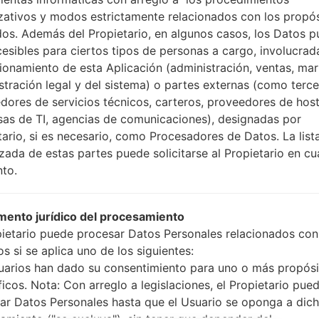
Cómo hacer todos los
zativos y modos estrictamente relacionados con los propó
Presione y mantenga
dos. Además del Propietario, en algunos casos, los Datos 
botón de Subir volumen
cesibles para ciertos tipos de personas a cargo, involucrad
Presione y mantenga
cionamiento de esta Aplicación (administración, ventas, mar
Bajar volumen y lueg
stración legal y del sistema) o partes externas (como terc
Presione y mantenga
dores de servicios técnicos, carteros, proveedores de host
botón de Bajar volumen
as de TI, agencias de comunicaciones), designadas por
Conecte un cable 
tario, si es necesario, como Procesadores de Datos. La list
botón de Bixby y la te
izada de estas partes puede solicitarse al Propietario en cu
Presione y manteng
to.
el botón de Subir vol
Luego, conecte su dis
teléfono y el núme
ento jurídico del procesamiento
pantalla.
pietario puede procesar Datos Personales relacionados con
Especifique solo e
s si se aplica uno de los siguientes:
Automático.
uarios han dado su consentimiento para uno o más propósi
Finalmente, presione 
ficos. Nota: Con arreglo a legislaciones, el Propietario pue
reiniciará y se descone
ar Datos Personales hasta que el Usuario se oponga a dic
amiento ("se excluya"), sin tener que depender del