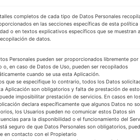
TNL
DESCRIPCIÓN
T-Mobile NL
PI
talles completos de cada tipo de Datos Personales recopi
O
oporcionados en las secciones específicas de esta política
idad o en textos explicativos específicos que se muestran 
Recopilación de datos.
1.PRESIONE EL BOTÓN PARA CARGAR LOS
2
ARCHIVOS
tos Personales pueden ser proporcionados libremente por 
o o, en caso de Datos de Uso, pueden ser recopilados
ticamente cuando se usa esta Aplicación.
s que se especifique lo contrario, todos los Datos solicita
ta Aplicación son obligatorios y falta de prestación de esto
puede imposibilitar prestación de servicios. En casos en lo
plicación declara específicamente que algunos Datos no s
torios, los Usuarios pueden no comunicar estos Datos sin
uencias para la disponibilidad o el funcionamiento del Serv
está seguro de que Datos Personales son obligatorios, pue
e en contacto con el Propietario