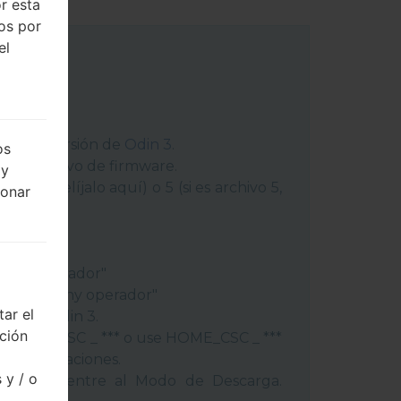
r esta
dos por
el
 última versión de
Odin 3
.
os
ga el archivo de firmware.
 y
chivo 1, elíjalo aquí) o 5 (si es archivo 5,
ionar
peración"
"
gión y operador"
ís y regióny operador"
ar el
ivos a Odin 3.
cción
lash, use CSC _ *** o use HOME_CSC _ ***
s y aplicaciones.
 y / o
éfono y entre al Modo de Descarga.