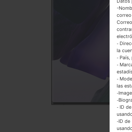
Datos 
-Nombr
correo
Correo
contra
electr
Direc
-
la cuen
País,
-
Marca
-
estadí
Model
-
las est
Imagen
-
Biogra
-
ID de
-
usando
ID de
-
usando