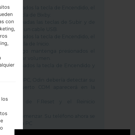
 métodos:
sitos
 presionados la tecla de Encendido, el
pueden
 y la tecla de Bixby.
as con
 presionadas las teclas de Subir y de
keting,
o conecte un cable USB.
eros
 presionados la tecla de Encendido, el
ing,
 y la tecla de Inicio.
USB, luego mantenga presionados el
a
cla de Bajar volumen.
alquier
a presionados la tecla de Encendido y
umen.
positivo a PC, Odin debería detectar su
ro de puerto COM aparecerá en la
 los
l tiempo de F.Reset y el Reinicio
tos
la tecla Comenzar. Su teléfono ahora se
de
ctará de la PC
ho