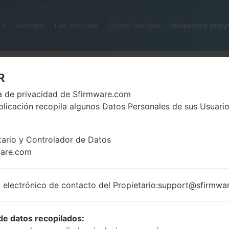
Articles
Las notícias
Cómo flashear
Nuestros proy
R
ca de privacidad de Sfirmware.com
plicación recopila algunos Datos Personales de sus Usuario
tario y Controlador de Datos
ware.com
FIRMWARE OFICIAL #202424 PA
SAMSUNGGALAXY NOTE 20 ULT
 electrónico de contacto del Propietario:support@sfirmwa
Página principal
→
Galaxy Note 20 Ultra 5G
→
Samsu
N986B_1_20201223171035_j4p9axwhdp_fac.zip
de datos recopilados: