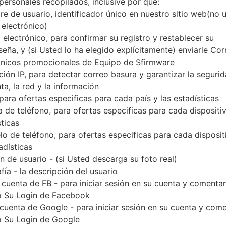
personales recopilados, inclusive por qué:
Descargue la última actualización de firmware par
e de usuario, identificador único en nuestro sitio web(no 
olvide verificar si el número de modelo de su tel
 electrónico)
modelo indicado % MODEL%. El código del firmw
 electrónico, para confirmar su registro y restablecer su
viene con la versión PDA N986BXXS1CUA2 y la
seña, y (si Usted lo ha elegido explícitamente) enviarle Cor
MODEM N986BXXU1CTL5. La versión del sistema ope
ónicos promocionales de Equipo de Sfirmware
Tutorial completo sobre cómo actualizar el firmwar
ción IP, para detectar correo basura y garantizar la seguri
ta, la red y la información
 para ofertas especificas para cada país y las estadísticas
NOMBRE DE
SM-N986B_1_20201223171035_
TI
 de teléfono, para ofertas especificas para cada dispositiv
ARCHIVO
j4p9axwhdp_fac
sticas
EL TAMAÑO DEL
6.84 GiB
M
o de teléfono, para ofertas especificas para cada disposit
ARCHIVO
adísticas
 de usuario - (si Usted descarga su foto real)
SISTEMA
Android R 11
PD
fía - la descripción del usuario
OPERATIVO
 cuenta de FB - para iniciar sesión en su cuenta y comentar
CSC VERSIÓN
N986BOXM1CTL5
M
 Su Login de Facebook
VE
 cuenta de Google - para iniciar sesión en su cuenta y com
 Su Login de Google
REGIÓN
PA