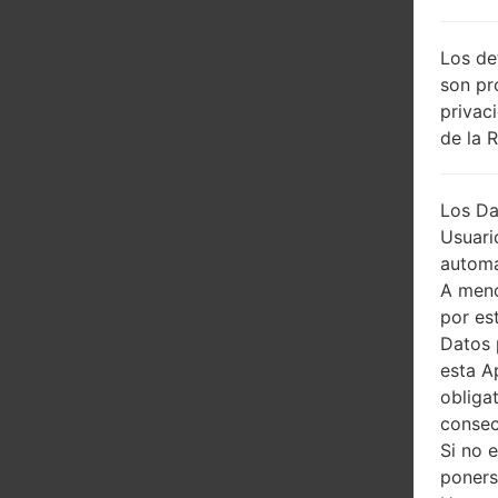
Los de
son pr
privac
de la 
Los Da
Usuari
automá
A meno
por es
Datos 
esta A
obliga
consec
Si no 
poners