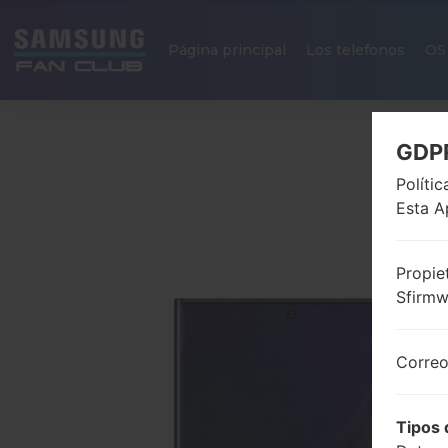
Página principal
Los telefonos
OS
GDP
Políti
Esta A
Propie
Sfirm
Correo
Tipos 