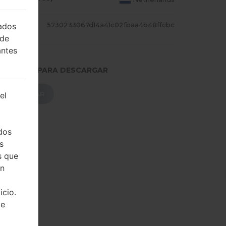
CADILL
5730233067d14a41c02fbaa4b48ffcbc
lados
 de
antes
.PRESIONE PARA DESCARGAR
DESCARGAR
el
dos
s
s que
on
icio.
de