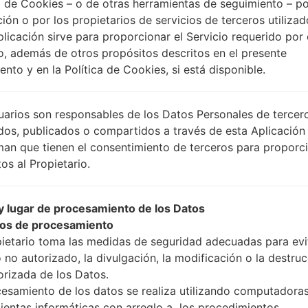
 de Cookies – o de otras herramientas de seguimiento – po
ción o por los propietarios de servicios de terceros utiliza
plicación sirve para proporcionar el Servicio requerido por 
Instrucciones
o, además de otros propósitos descritos en el presente
nto y en la Política de Cookies, si está disponible.
Descargue a su PC: la
uarios son responsables de los Datos Personales de tercer
A continuación, extrai
dos, publicados o compartidos a través de esta Aplicación
Debe obtener 1 (si es ar
man que tienen el consentimiento de terceros para proporc
selecciónelo aquí):
os al Propietario.
AP: "Sistema y Recu
CP: "Módem y Radio
 lugar de procesamiento de los Datos
CSC _ ***: "País y re
os de procesamiento
HOME_CSC _ ***: "Pa
pietario toma las medidas de seguridad adecuadas para evit
Agregue todos los arch
 no autorizado, la divulgación, la modificación o la destru
Si desea hacer clean f
orizada de los Datos.
para mantener sus dato
cesamiento de los datos se realiza utilizando computadoras
Ahora apague su tel
ientas informáticas con arreglo a los procedimientos