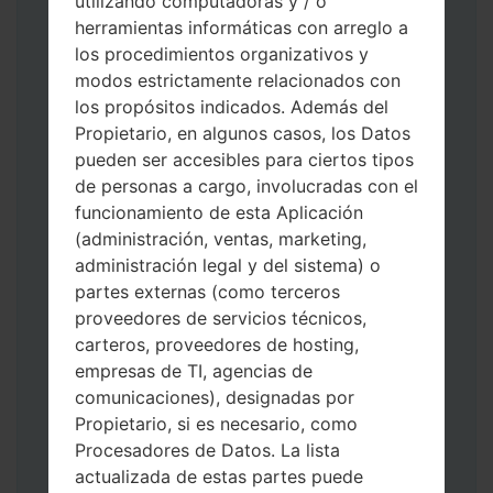
utilizando computadoras y / o
herramientas informáticas con arreglo a
los procedimientos organizativos y
modos estrictamente relacionados con
los propósitos indicados. Además del
Propietario, en algunos casos, los Datos
Descargue a su PC: la última versión de
pueden ser accesibles para ciertos tipos
Odin 3
.
de personas a cargo, involucradas con el
A continuación, extraiga el archivo de
funcionamiento de esta Aplicación
firmware.
(administración, ventas, marketing,
Debe obtener 1 (si es archivo 1, elíjalo aquí)
administración legal y del sistema) o
o 5 (si es archivo 5, selecciónelo aquí):
partes externas (como terceros
AP: "Sistema y Recuperación"
proveedores de servicios técnicos,
CP: "Módem y Radio"
carteros, proveedores de hosting,
CSC _ ***: "País y región y operador"
empresas de TI, agencias de
HOME_CSC _ ***: "País y regióny
comunicaciones), designadas por
operador"
Propietario, si es necesario, como
Agregue todos los archivos a Odin 3.
Procesadores de Datos. La lista
Si desea hacer clean flash, use CSC _ *** o
actualizada de estas partes puede