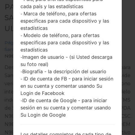
PARA SM-N986B -
cada país y las estadísticas
Marca de teléfono, para ofertas
-
SAMSUNGGALAXY NOTE 20
especificas para cada dispositivo y las
ULTRA 5G
estadísticas
Modelo de teléfono, para ofertas
-
especificas para cada dispositivo y las
Página principal
→
Galaxy Note 20 Ultra 5G
→
SamsungSM-N986B
→
SM-
estadísticas
N986B_1_20201223171035_j4p9axwhdp_fac.zip
Imagen de usuario - (si Usted descarga
-
su foto real)
Descargue la última actualización de firmware para
Biografía - la descripción del usuario
-
Samsung Galaxy Note 20 Ultra 5G, pero no olvide
ID de cuenta de FB - para iniciar sesión
-
verificar si el número de modelo de su teléfono
en su cuenta y comentar usando Su
inteligente corresponde al número de modelo
Login de Facebook
indicado % MODEL%. El código del firmware es TMS
ID de cuenta de Google - para iniciar
-
sesión en su cuenta y comentar usando
de SLOVAKIA. El producto viene con la versión PDA
Su Login de Google
N986BXXS1CUA2 y la versión CSC
N986BOXM1CTL5,Versión de MODEM
N986BXXU1CTL5. La versión del sistema operativo
Los detalles completos de cada tipo de