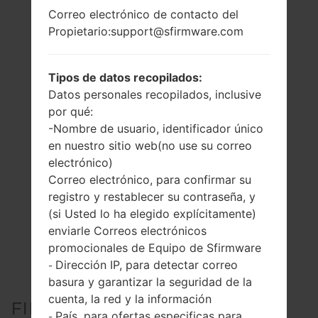
Correo electrónico de contacto del
Propietario:support@sfirmware.com
Tipos de datos recopilados:
Datos personales recopilados, inclusive
por qué:
-Nombre de usuario, identificador único
en nuestro sitio web(no use su correo
electrónico)
Correo electrónico, para confirmar su
registro y restablecer su contraseña, y
(si Usted lo ha elegido explícitamente)
enviarle Correos electrónicos
promocionales de Equipo de Sfirmware
Dirección IP, para detectar correo
-
basura y garantizar la seguridad de la
cuenta, la red y la información
FIRMWARE OFICIAL #202418
País, para ofertas especificas para
-