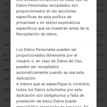
del firmware dado es Android R 11. Tutorial
Datos Personales recopilados son
proporcionados en las secciones
completo sobre cómo actualizar el firmware oficial
específicas de esta política de
en dispositivos Samsung
aquí
privacidad o en textos explicativos
específicos que se muestran antes de la
NOMBRE DE ARCHIVO
SM-N986B_1_20201223171035_j4p9
Recopilación de datos.
axwhdp_fac
TIPO DE FIRMWARE
4 files
Los Datos Personales pueden ser
proporcionados libremente por el
EL TAMAÑO DEL
6.84 GiB
ARCHIVO
Usuario o, en caso de Datos de Uso,
pueden ser recopilados
MODELO
Samsung SM-N986B
automáticamente cuando se usa esta
Aplicación.
SISTEMA OPERATIVO
Android R 11
A menos que se especifique lo contrario,
todos los Datos solicitados por esta
PDA/AP VERSIÓN
N986BXXS1CUA2
Aplicación son obligatorios y falta de
CSC VERSIÓN
N986BOXM1CTL5
prestación de estos Datos puede
imposibilitar prestación de servicios. En