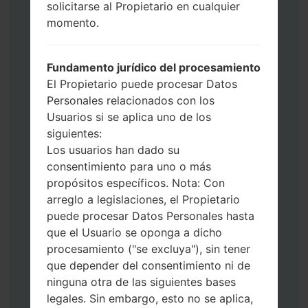
use HOME_CSC _ *** para mantener sus
solicitarse al Propietario en cualquier
datos y aplicaciones.
momento.
Ahora apague su teléfono y entre al Modo
de Descarga. Cómo hacer todos los
Fundamento jurídico del procesamiento
métodos:
El Propietario puede procesar Datos
Presione y mantenga presionados la
Personales relacionados con los
tecla de Encendido, el botón de Subir
Usuarios si se aplica uno de los
volumen y la tecla de Bixby.
siguientes:
Presione y mantenga presionadas las
Los usuarios han dado su
teclas de Subir y de Bajar volumen y
consentimiento para uno o más
luego conecte un cable USB.
propósitos específicos. Nota: Con
Presione y mantenga presionados la
arreglo a legislaciones, el Propietario
tecla de Encendido, el botón de Bajar
puede procesar Datos Personales hasta
volumen y la tecla de Inicio.
que el Usuario se oponga a dicho
Conecte un cable USB, luego
procesamiento ("se excluya"), sin tener
mantenga presionados el botón de Bixby
que depender del consentimiento ni de
y la tecla de Bajar volumen.
ninguna otra de las siguientes bases
Presione y mantenga presionados la
legales. Sin embargo, esto no se aplica,
tecla de Encendido y el botón de Subir