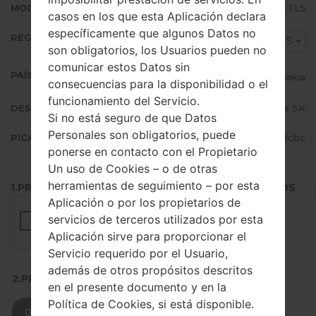
MODEM/CP VERSIÓN
N986BXXU1CTL5
casos en los que esta Aplicación declara
específicamente que algunos Datos no
REGIÓN
TMS
son obligatorios, los Usuarios pueden no
comunicar estos Datos sin
PAÍS (UN/EL PAÍS)
Slovakia
consecuencias para la disponibilidad o el
funcionamiento del Servicio.
DESCRIPCIÓN
T-Mobile SK
Si no está seguro de que Datos
Personales son obligatorios, puede
PICADILLO
5730233067d14a41c02fbaa4b48ffcbc
ponerse en contacto con el Propietario
Un uso de Cookies – o de otras
herramientas de seguimiento – por esta
1.PRESIONE EL BOTÓN PARA CARGAR LOS ARCHIVOS
Aplicación o por los propietarios de
servicios de terceros utilizados por esta
Aplicación sirve para proporcionar el
Servicio requerido por el Usuario,
además de otros propósitos descritos
2.PRESIONE PARA DESCARGAR
en el presente documento y en la
Política de Cookies, si está disponible.
DESCARGAR