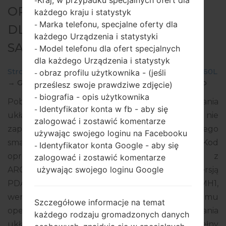
Kraj, w przypadku specjalnych ofert dla
-
OPROGRAMOWANIE #135611
każdego kraju i statystyk
Marka telefonu, specjalne oferty dla
-
DLA: GT-I8260L -
każdego Urządzenia i statystyki
SAMSUNGGALAXY CORE
Model telefonu dla ofert specjalnych
-
dla każdego Urządzenia i statystyk
Strona startowa
→
Galaxy Core
→
SamsungGT-I8260L
obraz profilu użytkownika - (jeśli
-
→
GT-I8260L_1_20151001134813_a8zag4fyoa_fac.zip
prześlesz swoje prawdziwe zdjęcie)
biografia - opis użytkownika
-
Pobierz najnowszą aktualizację oprogramowania
Identyfikator konta w fb - aby się
-
układowego dla Samsung Galaxy Core, ale nie
zalogować i zostawić komentarze
zapomnij sprawdzić, czy numer modelu Twojego
używając swojego loginu na Facebooku
smartfona odpowiada wskazanemu GT-I8260L. Kod
Identyfikator konta Google - aby się
-
oprogramowania układowego to ARO z
zalogować i zostawić komentarze
używając swojego loginu Google
ARGENTINA. Produkt jest dostarczany z wersją
PDA I8260LUBAMG3, wersja CSC I8260LUUBAMH1,
wersja MODEM I8260LUBAMG2. Wersja systemu
Szczegółowe informacje na temat
operacyjnego danego oprogramowania
każdego rodzaju gromadzonych danych
układowego to Android Jelly Bean 4.1.2. Pełny