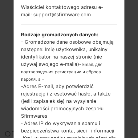
Właściciel kontaktowego adresu e-
mail: support@sfirmware.com
Rodzaje gromadzonych danych:
- Gromadzone dane osobowe obejmują
następne: Imię użytkownika, unikalny
identyfikator na naszej stronie (nie
używaj swojego e-maila)
- Email, для
подтверждения регистрации и сброса
-
пароля, а
-Adres E-mail, aby potwierdzić
rejestrację i zresetować hasło, a także
(jeśli zapisałeś się) na wysyłanie
wiadomości promocyjnych zespołu
Sfirmwares
Adres IP do wykrywania spamu i
-
bezpieczeństwa konta, sieci i informacji
OFICJALNE