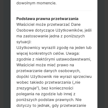
dowolnym momencie.
Jeśli chcesz wyczyścić pamięć flash użyj
CSC_*** albo użyj HOME_CSC_ ***, aby
zachować wszystkie swoje dane i aplikacje.
Podstawa prawna przetwarzania
Teraz wyłącz swój telefon i przejdź do
Właściciel może przetwarzać Dane
trybu pobierania. Jak wykonać wszystkie
Osobowe dotyczące Użytkowników, jeśli
metody:
ma zastosowanie jedna z poniższych
Naciśnij i przytrzymaj klawisz zasilania,
sytuacji:
przycisk zwiększania głośności i klawisz
Użytkownicy wyrazili zgodę na jeden lub
Bixby.
więcej konkretnych celów. Uwaga:
Naciśnij i przytrzymaj klawisze
zgodnie z niektórymi ustawodawstwami,
zwiększania i zmniejszania głośności,
Właściciel może mieć prawo na
następnie podłącz kabel USB.
przetwarzanie danych osobowych,
Naciśnij i przytrzymaj klawisz zasilania,
dopóki Użytkownik nie wyrazi sprzeciwu
przycisk zmniejszania głośności i klawisz
wobec takiedo przetwarzania („nie
strony domowej.
zrezygnuje”), bez konieczności
Podłącz kabel USB, a następnie naciśnij i
polegania na zgodzie lub innej z
przytrzymaj przycisk Bixby i klawisz
poniższych podstaw prawnych. Nie
zmniejszania głośności.
dotyczy to jednak, gdy przetwarzanie