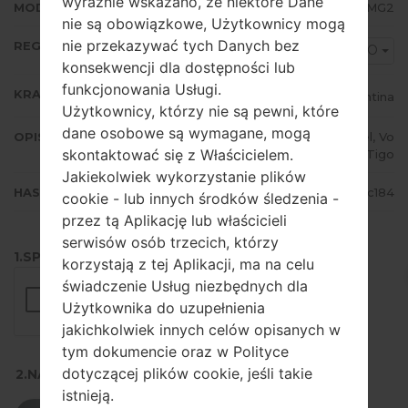
wyraźnie wskazano, że niektóre Dane
MODEM/CP WERSJA
I8260LUBAMG2
nie są obowiązkowe, Użytkownicy mogą
nie przekazywać tych Danych bez
REGION
ARO
konsekwencji dla dostępności lub
funkcjonowania Usługi.
KRAJ
Argentina
Użytkownicy, którzy nie są pewni, które
dane osobowe są wymagane, mogą
OPIS
Personal, Claro, Movistar, Ancel, Vo
skontaktować się z Właścicielem.
x, Tigo
Jakiekolwiek wykorzystanie plików
HASH
ebf51296bfbf8791aee249f996aac184
cookie - lub innych środków śledzenia -
przez tą Aplikację lub właścicieli
serwisów osób trzecich, którzy
1.SPRAWDŹ RECAPTCHA
korzystają z tej Aplikacji, ma na celu
świadczenie Usług niezbędnych dla
Użytkownika do uzupełnienia
jakichkolwiek innych celów opisanych w
tym dokumencie oraz w Polityce
dotyczącej plików cookie, jeśli takie
2.NACIŚNIJ, ABY POBRAĆ
istnieją.