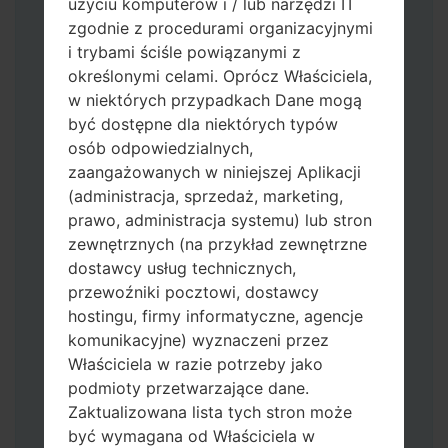
użyciu komputerów i / lub narzędzi IT
zgodnie z procedurami organizacyjnymi
i trybami ściśle powiązanymi z
określonymi celami. Oprócz Właściciela,
w niektórych przypadkach Dane mogą
być dostępne dla niektórych typów
osób odpowiedzialnych,
Pobierz na swój komputer najnowszą
zaangażowanych w niniejszej Aplikacji
wersję
Odin 3
.
(administracja, sprzedaż, marketing,
Następnie wyodrębnij plik
prawo, administracja systemu) lub stron
oprogramowania układowego.
zewnętrznych (na przykład zewnętrzne
Powinieneś otrzymać 1 plik (jeśli 1 plik
dostawcy usług technicznych,
wybierz tutaj) lub 5 plików (jeśli 5 plików
przewoźniki pocztowi, dostawcy
wybierz tutaj):
hostingu, firmy informatyczne, agencje
AP: "System & Recovery"
komunikacyjne) wyznaczeni przez
CP: "Modem & Radio"
Właściciela w razie potrzeby jako
CSC_***: "Country & Region & Operator"
podmioty przetwarzające dane.
HOME_CSC_***: "Country & Region &
Zaktualizowana lista tych stron może
Operator"
być wymagana od Właściciela w
Dodaj wszystkie pliki w Odin 3.