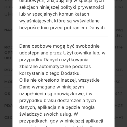
osobowych, znajdują się w specjalnych
poradnik na temat flashowania oprogramowania
sekcjach niniejszej polityki prywatności
lub w specjalnych komunikatach
układowego na urządzeniach Samsung
tutaj
wyjaśniających, które są wyświetlane
bezpośrednio przed pobraniem Danych.
NAZWA PLIKU
GT-I8260L_1_20151001134813_a8zag
4fyoa_fac
Dane osobowe mogą być swobodnie
RODZAJ
1 file
udostępniane przez Użytkownika lub, w
OPROGRAMOWANIA
UKŁADOWEGO
przypadku Danych użytkowania,
zbierane automatycznie podczas
ROZMIAR PLIKU
691.42 MiB
korzystania z tego Dodatku.
O ile nie określono inaczej, wszystkie
MODEL
Samsung GT-I8260L
Dane wymagane w niniejszym
uzupełnieniu są obowiązkowe, i w
OS
Android Jelly Bean 4.1.2
przypadku braku dostarczenia tych
PDA/AP WERSJA
I8260LUBAMG3
danych, aplikacja nie będzie mogła
świadczyć swoich usług. W
CSC WERSJA
I8260LUUBAMH1
przypadkach, gdy w niniejszej aplikacji