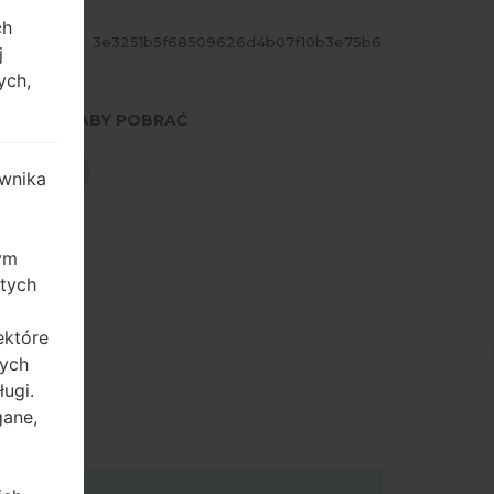
ch
ASH
3e3251b5f68509626d4b07f10b3e75b6
j
ych,
NACIŚNIJ, ABY POBRAĆ
POBIERZ
wnika
zym
 tych
ektóre
tych
ugi.
gane,