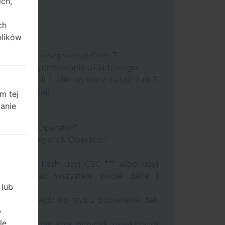
ich,
ch
plików
uter najnowszą wersję
Odin 3
.
 plik oprogramowania układowego.
plik (jeśli 1 plik wybierz tutaj) lub 5
ybierz tutaj):
m tej
ery"
zanie
"
 Region & Operator"
ntry & Region & Operator"
 Odin 3.
ć pamięć flash użyj CSC_*** albo użyj
 zachować wszystkie swoje dane i
 lub
efon i przejdź do trybu pobierania. Jak
b
tody:
le
j klawisz zasilania, przycisk zwiększania