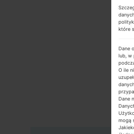
Szczeg
danych
polity
które 
Dane 
lub, w
podcza
O ile 
uzupeł
danych
przypa
Dane n
Danych
Użytko
mogą s
Jakiek