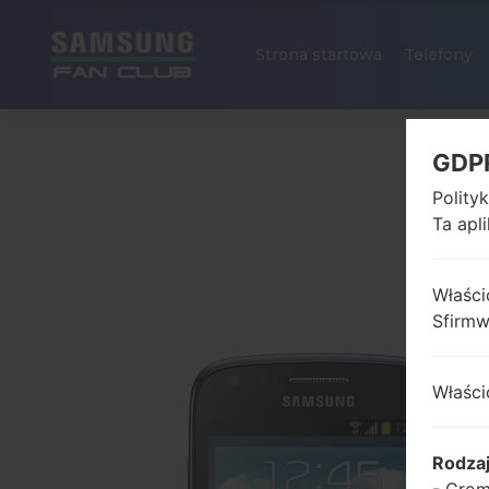
Strona startowa
Telefony
GDP
Polity
Ta apl
Właści
Sfirm
Właści
Rodza