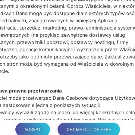
anymi z określonymi celami. Oprócz Właściciela, w niektó
głośności i klawisz Bixb
dkach Dane mogą być dostępne dla niektórych typów os
Naciśnij i przytrzy
edzialnych, zaangażowanych w niniejszej Aplikacji
głośności, następnie 
istracja, sprzedaż, marketing, prawo, administracja system
Naciśnij i przytrzyma
zewnętrznych (na przykład zewnętrzne dostawcy usług
głośności i klawisz st
cznych, przewoźniki pocztowi, dostawcy hostingu, firmy
Podłącz kabel USB,
atyczne, agencje komunikacyjne) wyznaczeni przez Właści
przycisk Bixby i klawis
potrzeby jako podmioty przetwarzające dane. Zaktualizow
Naciśnij i przytrzyma
tych stron może być wymagana od Właściciela w dowolnym
głośności.
cie.
Następnie podłącz ur
wykryć telefon, a na 
Podaj tylko czas p
awa prawna przetwarzania
automatycznego pono
ciel może przetwarzać Dane Osobowe dotyczące Użytkow
Na koniec naciśnij kl
ma zastosowanie jedna z poniższych sytuacji:
ponownie i odłączy si
wnicy wyrazili zgodę na jeden lub więcej konkretnych cel
 zgodnie z niektórymi ustawodawstwami, Właściciel może
na przetwarzanie danych osobowych, dopóki Użytkownik 
ACCEPT
GET ME OUT OF HERE
 sprzeciwu wobec takiedo przetwarzania („nie zrezygnuje”)