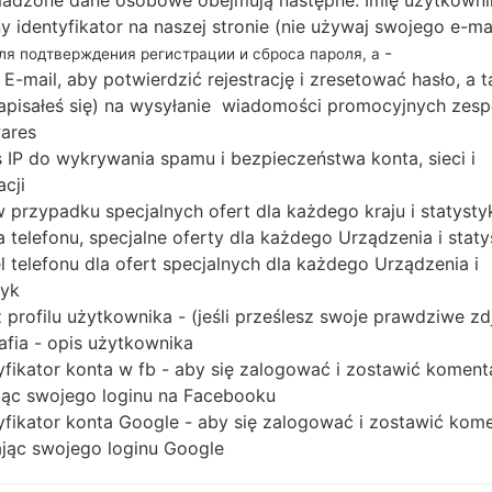
adzone dane osobowe obejmują następne: Imię użytkowni
Pobierz najnowszą aktualizację oprogramowania 
ny identyfikator na naszej stronie (nie używaj swojego e-ma
nie zapomnij sprawdzić, czy numer modelu Twoj
-
для подтверждения регистрации и сброса пароля, а
I8260L. Kod oprogramowania układowego to CTP 
 E-mail, aby potwierdzić rejestrację i zresetować hasło, a 
wersją PDA I8260LUBAMG3, wersja CSC I8260
 zapisałeś się) na wysyłanie wiadomości promocyjnych zesp
Wersja systemu operacyjnego danego oprogramo
ares
 IP do wykrywania spamu i bezpieczeństwa konta, sieci i
4.1.2. Pełny poradnik na temat flashowania op
acji
Samsung
tutaj
 w przypadku specjalnych ofert dla każdego kraju i statysty
 telefonu, specjalne oferty dla każdego Urządzenia i staty
NAZWA PLIKU
GT-I8260L_CTP_1_20131004172
R
 telefonu dla ofert specjalnych dla każdego Urządzenia i
033_wc4ca1bx9a
O
tyk
A
 profilu użytkownika - (jeśli prześlesz swoje prawdziwe zd
ROZMIAR PLIKU
718.48 MiB
M
afia - opis użytkownika
yfikator konta w fb - aby się zalogować i zostawić koment
OS
Android Jelly Bean 4.1.2
PD
ąc swojego loginu na Facebooku
yfikator konta Google - aby się zalogować i zostawić kom
CSC WERSJA
I8260LUWAAMG2
M
ąc swojego loginu Google
REGION
KR
CTP