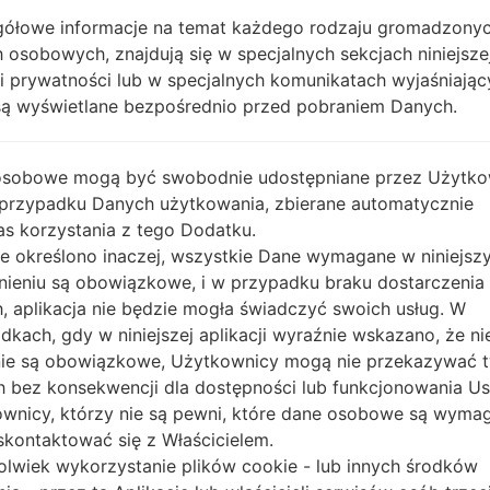
ółowe informacje na temat każdego rodzaju gromadzony
OPIS
Claro PY
H
 osobowych, znajdują się w specjalnych sekcjach niniejsze
ki prywatności lub w specjalnych komunikatach wyjaśniając
są wyświetlane bezpośrednio przed pobraniem Danych.
1.SPRAWDŹ RECAPTCHA
2.
osobowe mogą być swobodnie udostępniane przez Użytko
 przypadku Danych użytkowania, zbierane automatycznie
s korzystania z tego Dodatku.
nie określono inaczej, wszystkie Dane wymagane w niniejs
nieniu są obowiązkowe, i w przypadku braku dostarczenia
, aplikacja nie będzie mogła świadczyć swoich usług. W
dkach, gdy w niniejszej aplikacji wyraźnie wskazano, że ni
ie są obowiązkowe, Użytkownicy mogą nie przekazywać 
 bez konsekwencji dla dostępności lub funkcjonowania Usł
wnicy, którzy nie są pewni, które dane osobowe są wyma
kontaktować się z Właścicielem.
olwiek wykorzystanie plików cookie - lub innych środków