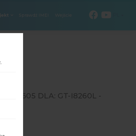
PL
jekt
Sprawdź IMEI
Wejście
.
35605 DLA: GT-I8260L -
L
→
GT-