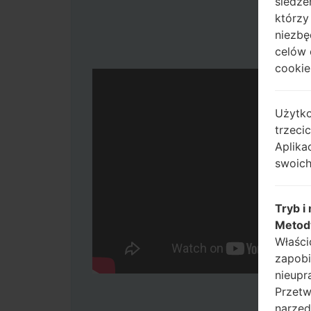
śledze
którzy
niezbę
celów 
cookie,
Użytko
trzeci
Aplika
swoich
Tryb i
Metod
Właści
zapobi
nieupr
Przetw
narzęd