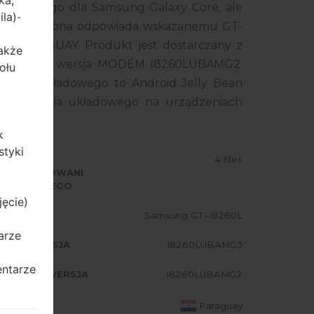
ka,
układowego dla Samsung Galaxy Core, ale
ila)
-
ego smartfona odpowiada wskazanemu GT-
z PARAGUAY. Produkt jest dostarczany z
także
LUWAAMG2, wersja MODEM I8260LUBAMG2.
ołu
wania układowego to Android Jelly Bean
rogramowania układowego na urządzeniach
k
styki
ODZAJ
4 files
PROGRAMOWANI
 UKŁADOWEGO
jęcie)
ODEL
Samsung GT-I8260L
arze
A/AP WERSJA
I8260LUBAMG3
entarze
ODEM/CP WERSJA
I8260LUBAMG2
AJ
Paraguay