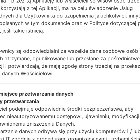
nia - przez tą Aplikację lub właścicieli serwisów osób trzec
Instrukcje
 korzystają z tej Aplikacji, ma na celu świadczenie Usług
dnych dla Użytkownika do uzupełnienia jakichkolwiek inny
opisanych w tym dokumencie oraz w Polityce dotyczącej 
 jeśli takie istnieją.
Pobierz na swój komp
Następnie wyodrębnij
Powinieneś otrzymać 1 
wnicy są odpowiedzialni za wszelkie dane osobowe osób
plików (jeśli 5 plików w
ch otrzymane, opublikowane lub przesłane za pośrednictwe
AP: "System & Recov
cji i potwierdzają, że mają zgodę strony trzeciej na przeka
CP: "Modem & Radio
 danych Właścicielowi.
CSC_***: "Country &
HOME_CSC_***: "Cou
 miejsce przetwarzania danych
Dodaj wszystkie pliki w
y przetwarzania
Jeśli chcesz wyczyści
ciel podejmuje odpowiednie środki bezpieczeństwa, aby
HOME_CSC_ ***, aby
ec nieautoryzowanemu dostępowi, ujawnieniu, modyfikacji
aplikacje.
awnionemu zniszczeniu Danych.
Teraz wyłącz swój tel
arzanie danych odbywa się przy użyciu komputerów i / lu
wykonać wszystkie me
zi IT zgodnie z procedurami organizacyjnymi i trybami ściś
Naciśnij i przytrzyma