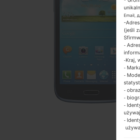
- Grom
unikal
Email, 
-Adres
(jeśli
Sfirmw
Adres
-
inform
Kraj,
-
Marka
-
Model
-
statys
obraz
-
biogr
-
Ident
-
używaj
Ident
-
używaj