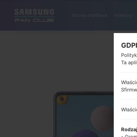
Strona startowa
Telefony
GDP
Polity
Ta apl
Właści
Sfirm
Właści
Rodza
- Grom