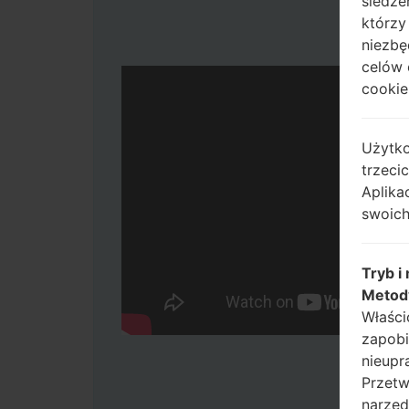
śledze
którzy
niezbę
celów 
cookie,
Użytko
trzeci
Aplika
swoich
Tryb i
Metod
Właści
zapobi
nieupr
Przetw
narzęd