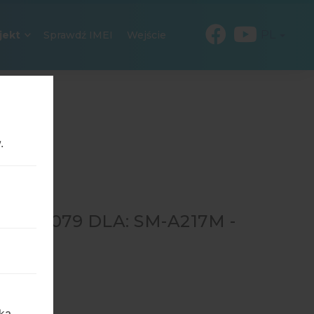
PL
jekt
Sprawdź IMEI
Wejście
.
216079 DLA: SM-A217M -
→
SM-
ka,