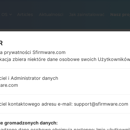
OS
Articles
Aktualności
Jak zainstalować
Nasz pro
R
ka prywatności Sfirmware.com
ikacja zbiera niektóre dane osobowe swoich Użytkowników
ciel i Administrator danych
ware.com
OFICJALNE OPROGRAMOWANIE #
SAMSUNGGALAXY A21S
ciel kontaktowego adresu e-mail: support@sfirmware.com
Strona startowa
→
Galaxy A21s
→
SamsungSM-A217M
A217M_1_20210224081206_q3gooehevs_fac.zip
je gromadzonych danych:
adzone dane osobowe obejmują następne: Imię użytkowni