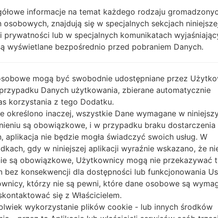
OPIS
TELCEL GSM
H
ółowe informacje na temat każdego rodzaju gromadzony
 osobowych, znajdują się w specjalnych sekcjach niniejsze
ki prywatności lub w specjalnych komunikatach wyjaśniając
1.SPRAWDŹ RECAPTCHA
2.
są wyświetlane bezpośrednio przed pobraniem Danych.
osobowe mogą być swobodnie udostępniane przez Użytko
 przypadku Danych użytkowania, zbierane automatycznie
s korzystania z tego Dodatku.
nie określono inaczej, wszystkie Dane wymagane w niniejs
nieniu są obowiązkowe, i w przypadku braku dostarczenia
, aplikacja nie będzie mogła świadczyć swoich usług. W
dkach, gdy w niniejszej aplikacji wyraźnie wskazano, że ni
ie są obowiązkowe, Użytkownicy mogą nie przekazywać 
 bez konsekwencji dla dostępności lub funkcjonowania Usł
wnicy, którzy nie są pewni, które dane osobowe są wyma
kontaktować się z Właścicielem.
olwiek wykorzystanie plików cookie - lub innych środków