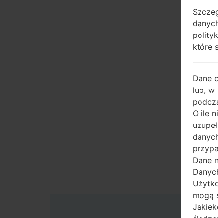
Szczeg
danych
polity
które 
Dane 
lub, w
podcza
O ile 
uzupeł
danych
przypa
Dane n
Danych
Użytko
mogą s
Jakiek