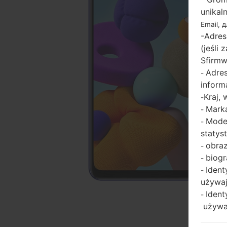
unikal
Email, 
-Adres
(jeśli
Sfirmw
Adres
-
inform
Kraj,
-
Marka
-
Model
-
statys
obraz
-
biogr
-
Ident
-
używaj
Ident
-
używaj