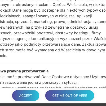
anymi z określonymi celami. Oprócz Właściciela, w niektó
Naciśnij i przytrzy
dkach Dane mogą być dostępne dla niektórych typów os
głośności, następnie 
edzialnych, zaangażowanych w niniejszej Aplikacji
Naciśnij i przytrzyma
istracja, sprzedaż, marketing, prawo, administracja system
głośności i klawisz st
zewnętrznych (na przykład zewnętrzne dostawcy usług
Podłącz kabel USB,
cznych, przewoźniki pocztowi, dostawcy hostingu, firmy
przycisk Bixby i klawis
atyczne, agencje komunikacyjne) wyznaczeni przez Właści
Naciśnij i przytrzyma
potrzeby jako podmioty przetwarzające dane. Zaktualizow
głośności.
tych stron może być wymagana od Właściciela w dowolnym
Następnie podłącz ur
cie.
wykryć telefon, a na 
Podaj tylko czas p
automatycznego pono
awa prawna przetwarzania
Na koniec naciśnij kl
ciel może przetwarzać Dane Osobowe dotyczące Użytkow
ponownie i odłączy si
ma zastosowanie jedna z poniższych sytuacji:
wnicy wyrazili zgodę na jeden lub więcej konkretnych cel
 zgodnie z niektórymi ustawodawstwami, Właściciel może
ACCEPT
GET ME OUT OF HERE
na przetwarzanie danych osobowych, dopóki Użytkownik 
 sprzeciwu wobec takiedo przetwarzania („nie zrezygnuje”)