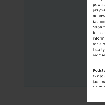
powiąz
przypa
odpowi
(admin
stron 
techni
inform
razie 
lista 
momen
Podst
Właści
jeśli 
Użytko
Uwaga:
prawo 
wyrazi