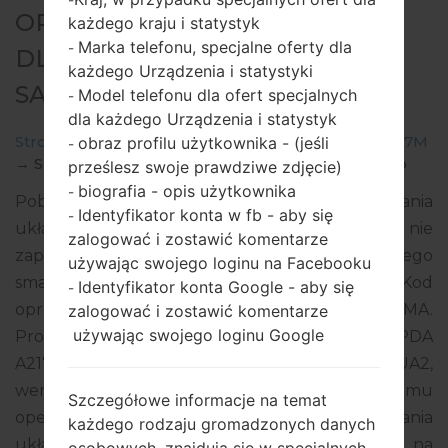
-
OPROGRAMOWANIE #216084
każdego kraju i statystyk
Marka telefonu, specjalne oferty dla
-
DLA: SM-A217M -
każdego Urządzenia i statystyki
SAMSUNGGALAXY A21S
Model telefonu dla ofert specjalnych
-
dla każdego Urządzenia i statystyk
Strona startowa
→
Galaxy A21s
→
SamsungSM-A217M
obraz profilu użytkownika - (jeśli
-
→
SM-A217M_1_20210216174935_2atovk6j4l_fac.zip
prześlesz swoje prawdziwe zdjęcie)
biografia - opis użytkownika
-
Pobierz najnowszą aktualizację oprogramowania
Identyfikator konta w fb - aby się
-
układowego dla Samsung Galaxy A21s, ale nie
zalogować i zostawić komentarze
zapomnij sprawdzić, czy numer modelu Twojego
używając swojego loginu na Facebooku
smartfona odpowiada wskazanemu SM-A217M. Kod
Identyfikator konta Google - aby się
-
oprogramowania układowego to TPA z PANAMA.
zalogować i zostawić komentarze
używając swojego loginu Google
Produkt jest dostarczany z wersją PDA
A217MUBU5BUA3, wersja CSC A217MOWO5BUA2,
wersja MODEM A217MUBU5BUA1. Wersja systemu
Szczegółowe informacje na temat
operacyjnego danego oprogramowania
każdego rodzaju gromadzonych danych
układowego to Android Q 10. Pełny poradnik na