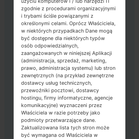
użyciu komputerów i / lub narzędzi IT
zgodnie z procedurami organizacyjnymi
i trybami ściśle powiązanymi z
określonymi celami. Oprócz Właściciela,
w niektórych przypadkach Dane mogą
być dostępne dla niektórych typów
Pobierz na swój komputer najnowszą
osób odpowiedzialnych,
wersję
Odin 3
.
zaangażowanych w niniejszej Aplikacji
Następnie wyodrębnij plik
(administracja, sprzedaż, marketing,
oprogramowania układowego.
prawo, administracja systemu) lub stron
Powinieneś otrzymać 1 plik (jeśli 1 plik
zewnętrznych (na przykład zewnętrzne
wybierz tutaj) lub 5 plików (jeśli 5 plików
dostawcy usług technicznych,
wybierz tutaj):
przewoźniki pocztowi, dostawcy
AP: "System & Recovery"
hostingu, firmy informatyczne, agencje
CP: "Modem & Radio"
komunikacyjne) wyznaczeni przez
CSC_***: "Country & Region & Operator"
Właściciela w razie potrzeby jako
HOME_CSC_***: "Country & Region &
podmioty przetwarzające dane.
Operator"
Zaktualizowana lista tych stron może
Dodaj wszystkie pliki w Odin 3.
być wymagana od Właściciela w
Jeśli chcesz wyczyścić pamięć flash użyj