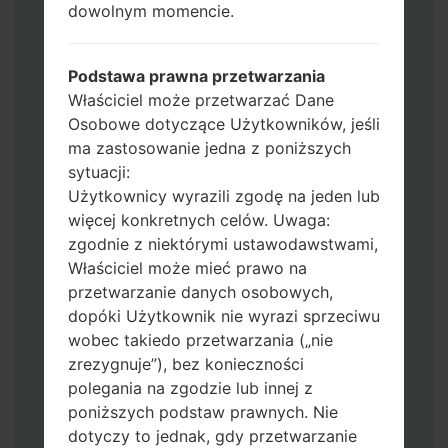
dowolnym momencie.
CSC_*** albo użyj HOME_CSC_ ***, aby
zachować wszystkie swoje dane i aplikacje.
Teraz wyłącz swój telefon i przejdź do
Podstawa prawna przetwarzania
trybu pobierania. Jak wykonać wszystkie
Właściciel może przetwarzać Dane
metody:
Osobowe dotyczące Użytkowników, jeśli
Naciśnij i przytrzymaj klawisz zasilania,
ma zastosowanie jedna z poniższych
przycisk zwiększania głośności i klawisz
sytuacji:
Bixby.
Użytkownicy wyrazili zgodę na jeden lub
Naciśnij i przytrzymaj klawisze
więcej konkretnych celów. Uwaga:
zwiększania i zmniejszania głośności,
zgodnie z niektórymi ustawodawstwami,
następnie podłącz kabel USB.
Właściciel może mieć prawo na
Naciśnij i przytrzymaj klawisz zasilania,
przetwarzanie danych osobowych,
przycisk zmniejszania głośności i klawisz
dopóki Użytkownik nie wyrazi sprzeciwu
strony domowej.
wobec takiedo przetwarzania („nie
Podłącz kabel USB, a następnie naciśnij i
zrezygnuje”), bez konieczności
przytrzymaj przycisk Bixby i klawisz
polegania na zgodzie lub innej z
zmniejszania głośności.
poniższych podstaw prawnych. Nie
Naciśnij i przytrzymaj klawisz zasilania i
dotyczy to jednak, gdy przetwarzanie