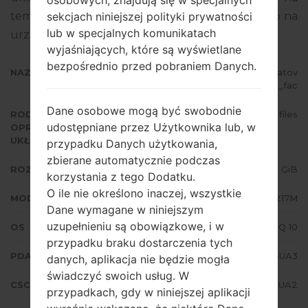
osobowych, znajdują się w specjalnych
sekcjach niniejszej polityki prywatności
temat flashowania oprogramowania układowego na
lub w specjalnych komunikatach
urządzeniach Samsung
tutaj
wyjaśniających, które są wyświetlane
bezpośrednio przed pobraniem Danych.
NAZWA PLIKU
SM-A217M_1_20210216174935_2atov
k6j4l_fac
Dane osobowe mogą być swobodnie
RODZAJ
4 files
udostępniane przez Użytkownika lub, w
OPROGRAMOWANIA
UKŁADOWEGO
przypadku Danych użytkowania,
zbierane automatycznie podczas
ROZMIAR PLIKU
3.31 GiB
korzystania z tego Dodatku.
O ile nie określono inaczej, wszystkie
MODEL
Samsung SM-A217M
Dane wymagane w niniejszym
uzupełnieniu są obowiązkowe, i w
OS
Android Q 10
przypadku braku dostarczenia tych
PDA/AP WERSJA
A217MUBU5BUA3
danych, aplikacja nie będzie mogła
świadczyć swoich usług. W
CSC WERSJA
A217MOWO5BUA2
przypadkach, gdy w niniejszej aplikacji