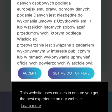
przycisk zwiększania głośności.
danych osobowych podlega
Następnie podłącz urządzenie do
europejskiemu prawu ochrony danych;
komputera, Odin powinien wykryć
podanie Danych jest niezbędne do
telefon, a na ekranie pojawi się numer
wykonania umowy z Użytkownikiem i /
portu COM.
lub wszelkich istotnych zobowiązań
Podaj tylko czas przywracania ustawień
przedumownych, którym podlega
fabrycznych i automatycznego
Właściciel;
ponownego uruchamiania.
przetwarzanie jest związane z zadaniem
Na koniec naciśnij klawisz Start. Twój
wykonywanym w interesie publicznym
telefon uruchomi się ponownie i odłączy
lub w ramach wykonywania uprawnień
się od komputera.
oficjalnych powierzonych Właścicielowi;
przetwarzanie jest konieczne do celów
ACCEPT
GET ME OUT OF HERE
zgodnych z prawem interesów
prowadzonej przez właściciela lub
osobę trzecią.
W każdym przypadku Właściciel z
This website uses cookies to ensure you get
DLA BLOGERÓW
AKTUALNOŚCI
PORÓWNAJ
przyjemnością pomoże wyjaśnić
the best experience on our website.
ŁĄCZNOŚĆ
PRYWATNOŚĆ
WARUNKI USŁUGI
konkretną podstawę prawną, która ma
Learn more
zastosowanie do przetwarzania, a w