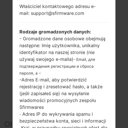
Właściciel kontaktowego adresu e-
mail: support@sfirmware.com
Rodzaje gromadzonych danych:
- Gromadzone dane osobowe obejmują
następne: Imię użytkownika, unikalny
identyfikator na naszej stronie (nie
używaj swojego e-maila)
- Email, для
подтверждения регистрации и сброса
-
пароля, а
-Adres E-mail, aby potwierdzić
rejestrację i zresetować hasło, a także
(jeśli zapisałeś się) na wysyłanie
wiadomości promocyjnych zespołu
Sfirmwares
Adres IP do wykrywania spamu i
-
bezpieczeństwa konta, sieci i informacji
OFICJALNE
Kraj, w przypadku specjalnych ofert dla