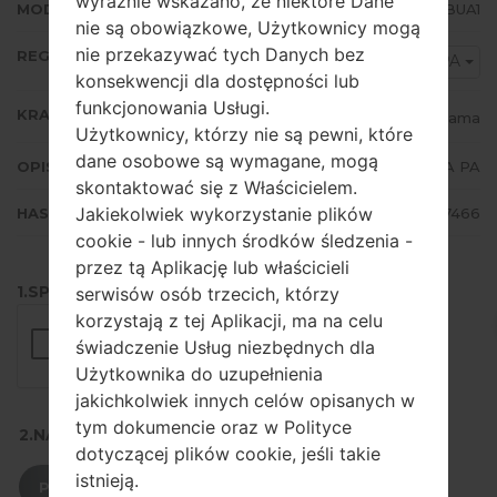
wyraźnie wskazano, że niektóre Dane
MODEM/CP WERSJA
A217MUBU5BUA1
nie są obowiązkowe, Użytkownicy mogą
nie przekazywać tych Danych bez
REGION
TPA
konsekwencji dla dostępności lub
funkcjonowania Usługi.
KRAJ
Panama
Użytkownicy, którzy nie są pewni, które
dane osobowe są wymagane, mogą
OPIS
TPA PA
skontaktować się z Właścicielem.
Jakiekolwiek wykorzystanie plików
HASH
31e2a424285aafb6ff31453fcd457466
cookie - lub innych środków śledzenia -
przez tą Aplikację lub właścicieli
1.SPRAWDŹ RECAPTCHA
serwisów osób trzecich, którzy
korzystają z tej Aplikacji, ma na celu
świadczenie Usług niezbędnych dla
Użytkownika do uzupełnienia
jakichkolwiek innych celów opisanych w
tym dokumencie oraz w Polityce
2.NACIŚNIJ, ABY POBRAĆ
dotyczącej plików cookie, jeśli takie
istnieją.
POBIERZ