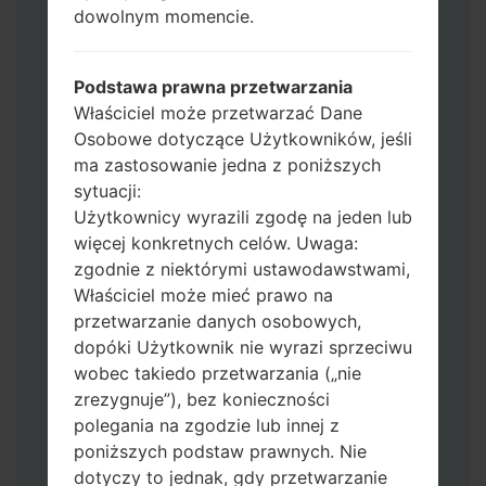
HOME_CSC_***: "Country & Region &
dowolnym momencie.
Operator"
Dodaj wszystkie pliki w Odin 3.
Jeśli chcesz wyczyścić pamięć flash użyj
Podstawa prawna przetwarzania
CSC_*** albo użyj HOME_CSC_ ***, aby
Właściciel może przetwarzać Dane
zachować wszystkie swoje dane i aplikacje.
Osobowe dotyczące Użytkowników, jeśli
Teraz wyłącz swój telefon i przejdź do
ma zastosowanie jedna z poniższych
trybu pobierania. Jak wykonać wszystkie
sytuacji:
metody:
Użytkownicy wyrazili zgodę na jeden lub
Naciśnij i przytrzymaj klawisz zasilania,
więcej konkretnych celów. Uwaga:
przycisk zwiększania głośności i klawisz
zgodnie z niektórymi ustawodawstwami,
Bixby.
Właściciel może mieć prawo na
Naciśnij i przytrzymaj klawisze
przetwarzanie danych osobowych,
zwiększania i zmniejszania głośności,
dopóki Użytkownik nie wyrazi sprzeciwu
następnie podłącz kabel USB.
wobec takiedo przetwarzania („nie
Naciśnij i przytrzymaj klawisz zasilania,
zrezygnuje”), bez konieczności
przycisk zmniejszania głośności i klawisz
polegania na zgodzie lub innej z
strony domowej.
poniższych podstaw prawnych. Nie
Podłącz kabel USB, a następnie naciśnij i
dotyczy to jednak, gdy przetwarzanie