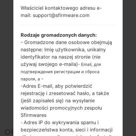
Właściciel kontaktowego adresu e-
mail: support@sfirmware.com
Rodzaje gromadzonych danych:
- Gromadzone dane osobowe obejmują
następne: Imię użytkownika, unikalny
identyfikator na naszej stronie (nie
używaj swojego e-maila)
- Email, для
подтверждения регистрации и сброса
-
пароля, а
-Adres E-mail, aby potwierdzić
rejestrację i zresetować hasło, a także
(jeśli zapisałeś się) na wysyłanie
wiadomości promocyjnych zespołu
Sfirmwares
Adres IP do wykrywania spamu i
-
bezpieczeństwa konta, sieci i informacji
OFICJALNE