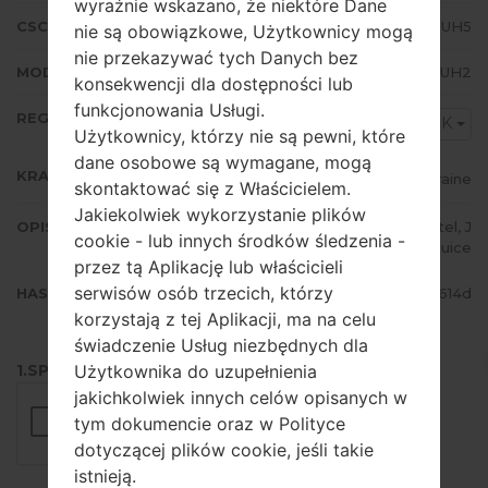
wyraźnie wskazano, że niektóre Dane
CSC WERSJA
N986BOXM3DUH5
nie są obowiązkowe, Użytkownicy mogą
nie przekazywać tych Danych bez
MODEM/CP WERSJA
N986BXXU3DUH2
konsekwencji dla dostępności lub
funkcjonowania Usługi.
REGION
SEK
Użytkownicy, którzy nie są pewni, które
dane osobowe są wymagane, mogą
KRAJ
Ukraine
skontaktować się z Właścicielem.
Jakiekolwiek wykorzystanie plików
OPIS
MTS, Kyivstar, Life:), Beeline, Utel, J
cookie - lub innych środków śledzenia -
eans, Djuice
przez tą Aplikację lub właścicieli
serwisów osób trzecich, którzy
HASH
e9f9d5ba000c57aa66e63fb26df4614d
korzystają z tej Aplikacji, ma na celu
świadczenie Usług niezbędnych dla
Użytkownika do uzupełnienia
1.SPRAWDŹ RECAPTCHA
jakichkolwiek innych celów opisanych w
tym dokumencie oraz w Polityce
dotyczącej plików cookie, jeśli takie
istnieją.