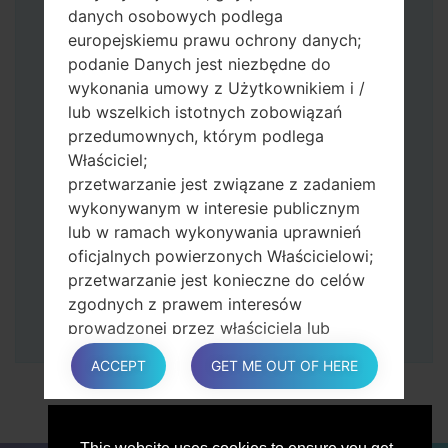
przytrzymaj przycisk Bixby i klawisz
danych osobowych podlega
zmniejszania głośności.
europejskiemu prawu ochrony danych;
Naciśnij i przytrzymaj klawisz zasilania i
podanie Danych jest niezbędne do
przycisk zwiększania głośności.
wykonania umowy z Użytkownikiem i /
Następnie podłącz urządzenie do
lub wszelkich istotnych zobowiązań
komputera, Odin powinien wykryć
przedumownych, którym podlega
telefon, a na ekranie pojawi się numer
Właściciel;
portu COM.
przetwarzanie jest związane z zadaniem
Podaj tylko czas przywracania ustawień
wykonywanym w interesie publicznym
fabrycznych i automatycznego
lub w ramach wykonywania uprawnień
ponownego uruchamiania.
oficjalnych powierzonych Właścicielowi;
Na koniec naciśnij klawisz Start. Twój
przetwarzanie jest konieczne do celów
telefon uruchomi się ponownie i odłączy
zgodnych z prawem interesów
się od komputera.
prowadzonej przez właściciela lub
osobę trzecią.
ACCEPT
GET ME OUT OF HERE
W każdym przypadku Właściciel z
przyjemnością pomoże wyjaśnić
konkretną podstawę prawną, która ma