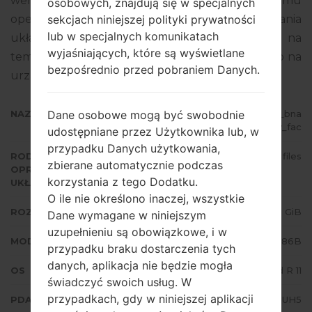
wersja MODEM N986BXXU3DUH2. Wersja systemu
osobowych, znajdują się w specjalnych
sekcjach niniejszej polityki prywatności
operacyjnego danego oprogramowania
lub w specjalnych komunikatach
układowego to Android R 11. Pełny poradnik na
wyjaśniających, które są wyświetlane
temat flashowania oprogramowania układowego na
bezpośrednio przed pobraniem Danych.
urządzeniach Samsung
tutaj
Dane osobowe mogą być swobodnie
NAZWA PLIKU
SM-N986B_1_20210819092756_bna
tylf6qv_fac
udostępniane przez Użytkownika lub, w
przypadku Danych użytkowania,
RODZAJ
4 files
zbierane automatycznie podczas
OPROGRAMOWANIA
korzystania z tego Dodatku.
UKŁADOWEGO
O ile nie określono inaczej, wszystkie
ROZMIAR PLIKU
7.32 GiB
Dane wymagane w niniejszym
uzupełnieniu są obowiązkowe, i w
MODEL
Samsung SM-N986B
przypadku braku dostarczenia tych
danych, aplikacja nie będzie mogła
OS
Android R 11
świadczyć swoich usług. W
przypadkach, gdy w niniejszej aplikacji
PDA/AP WERSJA
N986BXXS3DUH5