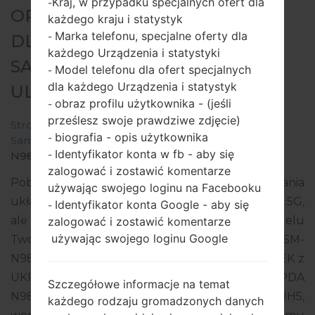
Kraj, w przypadku specjalnych ofert dla
-
OPROGRAMOWANIE #263717
każdego kraju i statystyk
Marka telefonu, specjalne oferty dla
-
DLA: SM-N986B -
każdego Urządzenia i statystyki
SAMSUNGGALAXY NOTE 20
Model telefonu dla ofert specjalnych
-
dla każdego Urządzenia i statystyk
ULTRA 5G
obraz profilu użytkownika - (jeśli
-
prześlesz swoje prawdziwe zdjęcie)
Strona startowa
→
Galaxy Note 20 Ultra 5G
→
biografia - opis użytkownika
-
SamsungSM-N986B
→
SM-
Identyfikator konta w fb - aby się
-
N986B_1_20210819092756_bnatylf6qv_fac.zip
zalogować i zostawić komentarze
Pobierz najnowszą aktualizację oprogramowania
używając swojego loginu na Facebooku
układowego dla Samsung Galaxy Note 20 Ultra 5G,
Identyfikator konta Google - aby się
-
ale nie zapomnij sprawdzić, czy numer modelu
zalogować i zostawić komentarze
używając swojego loginu Google
Twojego smartfona odpowiada wskazanemu SM-
N986B. Kod oprogramowania układowego to SEK z
UKRAINE. Produkt jest dostarczany z wersją PDA
Szczegółowe informacje na temat
N986BXXS3DUH5, wersja CSC N986BOXM3DUH5,
każdego rodzaju gromadzonych danych