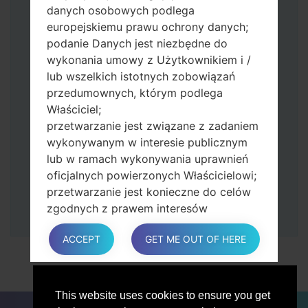
danych osobowych podlega
zmniejszania głośności.
europejskiemu prawu ochrony danych;
Naciśnij i przytrzymaj klawisz zasilania i
podanie Danych jest niezbędne do
przycisk zwiększania głośności.
wykonania umowy z Użytkownikiem i /
Następnie podłącz urządzenie do
lub wszelkich istotnych zobowiązań
komputera, Odin powinien wykryć
przedumownych, którym podlega
telefon, a na ekranie pojawi się numer
Właściciel;
portu COM.
przetwarzanie jest związane z zadaniem
Podaj tylko czas przywracania ustawień
wykonywanym w interesie publicznym
fabrycznych i automatycznego
lub w ramach wykonywania uprawnień
ponownego uruchamiania.
oficjalnych powierzonych Właścicielowi;
Na koniec naciśnij klawisz Start. Twój
przetwarzanie jest konieczne do celów
telefon uruchomi się ponownie i odłączy
zgodnych z prawem interesów
się od komputera.
prowadzonej przez właściciela lub
ACCEPT
GET ME OUT OF HERE
osobę trzecią.
W każdym przypadku Właściciel z
przyjemnością pomoże wyjaśnić
konkretną podstawę prawną, która ma
This website uses cookies to ensure you get
DLA BLOGERÓW
AKTUALNOŚCI
PORÓWNAJ
zastosowanie do przetwarzania, a w