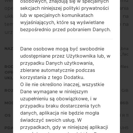
wersja MODEM N986BXXU3DUH2. Wersja systemu
osobowych, znajdują się w specjalnych
sekcjach niniejszej polityki prywatności
operacyjnego danego oprogramowania
lub w specjalnych komunikatach
układowego to Android R 11. Pełny poradnik na
wyjaśniających, które są wyświetlane
temat flashowania oprogramowania układowego na
bezpośrednio przed pobraniem Danych.
urządzeniach Samsung
tutaj
Dane osobowe mogą być swobodnie
NAZWA PLIKU
SM-N986B_1_20210819092756_bna
tylf6qv_fac
udostępniane przez Użytkownika lub, w
przypadku Danych użytkowania,
RODZAJ
4 files
zbierane automatycznie podczas
OPROGRAMOWANIA
korzystania z tego Dodatku.
UKŁADOWEGO
O ile nie określono inaczej, wszystkie
ROZMIAR PLIKU
7.32 GiB
Dane wymagane w niniejszym
uzupełnieniu są obowiązkowe, i w
MODEL
Samsung SM-N986B
przypadku braku dostarczenia tych
danych, aplikacja nie będzie mogła
OS
Android R 11
świadczyć swoich usług. W
przypadkach, gdy w niniejszej aplikacji
PDA/AP WERSJA
N986BXXS3DUH5