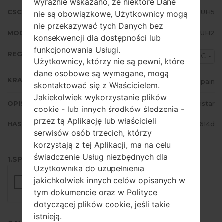
wyraźnie wskazano, że niektóre Dane
CSC WERSJA
N986BOXM3DUH5
nie są obowiązkowe, Użytkownicy mogą
nie przekazywać tych Danych bez
MODEM/CP WERSJA
N986BXXU3DUH2
konsekwencji dla dostępności lub
funkcjonowania Usługi.
REGION
XEC
Użytkownicy, którzy nie są pewni, które
dane osobowe są wymagane, mogą
KRAJ
Spain
skontaktować się z Właścicielem.
Jakiekolwiek wykorzystanie plików
OPIS
Movistar
cookie - lub innych środków śledzenia -
przez tą Aplikację lub właścicieli
HASH
e9f9d5ba000c57aa66e63fb26df4614d
serwisów osób trzecich, którzy
korzystają z tej Aplikacji, ma na celu
świadczenie Usług niezbędnych dla
1.SPRAWDŹ RECAPTCHA
Użytkownika do uzupełnienia
jakichkolwiek innych celów opisanych w
tym dokumencie oraz w Polityce
dotyczącej plików cookie, jeśli takie
istnieją.