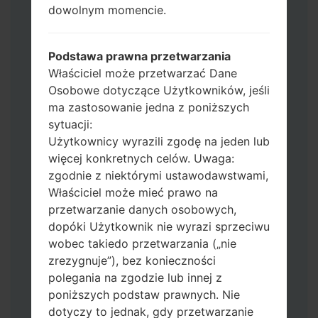
Operator"
dowolnym momencie.
Dodaj wszystkie pliki w Odin 3.
Jeśli chcesz wyczyścić pamięć flash użyj
Podstawa prawna przetwarzania
CSC_*** albo użyj HOME_CSC_ ***, aby
Właściciel może przetwarzać Dane
zachować wszystkie swoje dane i aplikacje.
Osobowe dotyczące Użytkowników, jeśli
Teraz wyłącz swój telefon i przejdź do
ma zastosowanie jedna z poniższych
trybu pobierania. Jak wykonać wszystkie
sytuacji:
metody:
Użytkownicy wyrazili zgodę na jeden lub
Naciśnij i przytrzymaj klawisz zasilania,
więcej konkretnych celów. Uwaga:
przycisk zwiększania głośności i klawisz
zgodnie z niektórymi ustawodawstwami,
Bixby.
Właściciel może mieć prawo na
Naciśnij i przytrzymaj klawisze
przetwarzanie danych osobowych,
zwiększania i zmniejszania głośności,
dopóki Użytkownik nie wyrazi sprzeciwu
następnie podłącz kabel USB.
wobec takiedo przetwarzania („nie
Naciśnij i przytrzymaj klawisz zasilania,
zrezygnuje”), bez konieczności
przycisk zmniejszania głośności i klawisz
polegania na zgodzie lub innej z
strony domowej.
poniższych podstaw prawnych. Nie
Podłącz kabel USB, a następnie naciśnij i
dotyczy to jednak, gdy przetwarzanie
przytrzymaj przycisk Bixby i klawisz