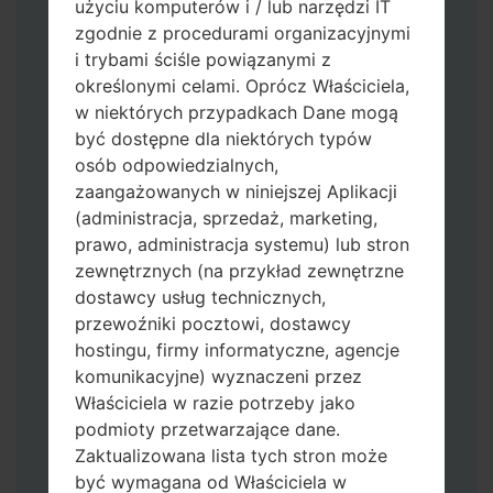
użyciu komputerów i / lub narzędzi IT
zgodnie z procedurami organizacyjnymi
i trybami ściśle powiązanymi z
określonymi celami. Oprócz Właściciela,
w niektórych przypadkach Dane mogą
być dostępne dla niektórych typów
osób odpowiedzialnych,
zaangażowanych w niniejszej Aplikacji
Pobierz na swój komputer najnowszą
(administracja, sprzedaż, marketing,
wersję
Odin 3
.
prawo, administracja systemu) lub stron
Następnie wyodrębnij plik
zewnętrznych (na przykład zewnętrzne
oprogramowania układowego.
dostawcy usług technicznych,
Powinieneś otrzymać 1 plik (jeśli 1 plik
przewoźniki pocztowi, dostawcy
wybierz tutaj) lub 5 plików (jeśli 5 plików
hostingu, firmy informatyczne, agencje
wybierz tutaj):
komunikacyjne) wyznaczeni przez
AP: "System & Recovery"
Właściciela w razie potrzeby jako
CP: "Modem & Radio"
podmioty przetwarzające dane.
CSC_***: "Country & Region & Operator"
Zaktualizowana lista tych stron może
HOME_CSC_***: "Country & Region &
być wymagana od Właściciela w