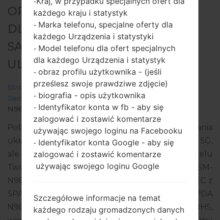
Kraj, w przypadku specjalnych ofert dla
-
OPROGRAMOWANIE #263978
każdego kraju i statystyk
Marka telefonu, specjalne oferty dla
-
DLA: SM-N986B -
każdego Urządzenia i statystyki
SAMSUNGGALAXY NOTE 20
Model telefonu dla ofert specjalnych
-
dla każdego Urządzenia i statystyk
ULTRA 5G
obraz profilu użytkownika - (jeśli
-
prześlesz swoje prawdziwe zdjęcie)
Strona startowa
→
Galaxy Note 20 Ultra 5G
→
biografia - opis użytkownika
-
SamsungSM-N986B
→
SM-
Identyfikator konta w fb - aby się
-
N986B_1_20210819092756_bnatylf6qv_fac.zip
zalogować i zostawić komentarze
Pobierz najnowszą aktualizację oprogramowania
używając swojego loginu na Facebooku
układowego dla Samsung Galaxy Note 20 Ultra 5G,
Identyfikator konta Google - aby się
-
zalogować i zostawić komentarze
ale nie zapomnij sprawdzić, czy numer modelu
używając swojego loginu Google
Twojego smartfona odpowiada wskazanemu SM-
N986B. Kod oprogramowania układowego to XEC z
SPAIN. Produkt jest dostarczany z wersją PDA
Szczegółowe informacje na temat
N986BXXS3DUH5, wersja CSC N986BOXM3DUH5,
każdego rodzaju gromadzonych danych