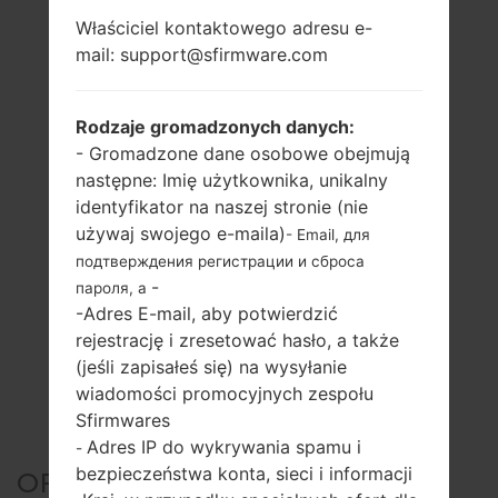
Właściciel kontaktowego adresu e-
mail: support@sfirmware.com
Rodzaje gromadzonych danych:
- Gromadzone dane osobowe obejmują
następne: Imię użytkownika, unikalny
identyfikator na naszej stronie (nie
używaj swojego e-maila)
- Email, для
подтверждения регистрации и сброса
-
пароля, а
-Adres E-mail, aby potwierdzić
rejestrację i zresetować hasło, a także
(jeśli zapisałeś się) na wysyłanie
wiadomości promocyjnych zespołu
Sfirmwares
Adres IP do wykrywania spamu i
-
bezpieczeństwa konta, sieci i informacji
OFICJALNE