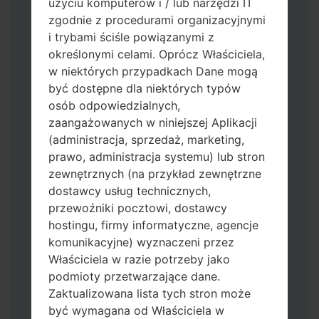
użyciu komputerów i / lub narzędzi IT
zgodnie z procedurami organizacyjnymi
i trybami ściśle powiązanymi z
określonymi celami. Oprócz Właściciela,
w niektórych przypadkach Dane mogą
być dostępne dla niektórych typów
osób odpowiedzialnych,
Pobierz na swój komputer najnowszą
zaangażowanych w niniejszej Aplikacji
wersję
Odin 3
.
(administracja, sprzedaż, marketing,
Następnie wyodrębnij plik
prawo, administracja systemu) lub stron
oprogramowania układowego.
zewnętrznych (na przykład zewnętrzne
Powinieneś otrzymać 1 plik (jeśli 1 plik
dostawcy usług technicznych,
wybierz tutaj) lub 5 plików (jeśli 5 plików
przewoźniki pocztowi, dostawcy
wybierz tutaj):
hostingu, firmy informatyczne, agencje
AP: "System & Recovery"
komunikacyjne) wyznaczeni przez
CP: "Modem & Radio"
Właściciela w razie potrzeby jako
CSC_***: "Country & Region & Operator"
podmioty przetwarzające dane.
HOME_CSC_***: "Country & Region &
Zaktualizowana lista tych stron może
Operator"
być wymagana od Właściciela w
Dodaj wszystkie pliki w Odin 3.