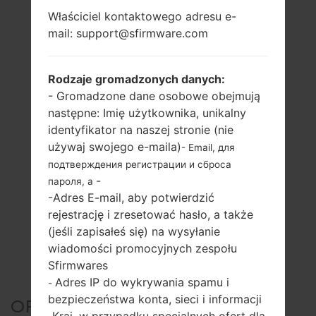
Właściciel kontaktowego adresu e-
mail: support@sfirmware.com
Rodzaje gromadzonych danych:
- Gromadzone dane osobowe obejmują
następne: Imię użytkownika, unikalny
identyfikator na naszej stronie (nie
używaj swojego e-maila)
- Email, для
подтверждения регистрации и сброса
-
пароля, а
-Adres E-mail, aby potwierdzić
rejestrację i zresetować hasło, a także
(jeśli zapisałeś się) na wysyłanie
wiadomości promocyjnych zespołu
Sfirmwares
Adres IP do wykrywania spamu i
-
bezpieczeństwa konta, sieci i informacji
OFICJALNE