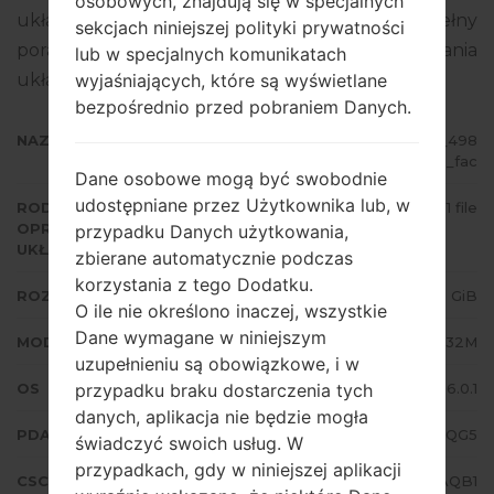
osobowych, znajdują się w specjalnych
układowego to Android Marshmallow 6.0.1. Pełny
sekcjach niniejszej polityki prywatności
poradnik na temat flashowania oprogramowania
lub w specjalnych komunikatach
układowego na urządzeniach Samsung
tutaj
wyjaśniających, które są wyświetlane
bezpośrednio przed pobraniem Danych.
NAZWA PLIKU
SM-G532M_1_20170720140839_498
0g4pai3_fac
Dane osobowe mogą być swobodnie
udostępniane przez Użytkownika lub, w
RODZAJ
1 file
OPROGRAMOWANIA
przypadku Danych użytkowania,
UKŁADOWEGO
zbierane automatycznie podczas
korzystania z tego Dodatku.
ROZMIAR PLIKU
1.56 GiB
O ile nie określono inaczej, wszystkie
Dane wymagane w niniejszym
MODEL
Samsung SM-G532M
uzupełnieniu są obowiązkowe, i w
OS
Android Marshmallow 6.0.1
przypadku braku dostarczenia tych
danych, aplikacja nie będzie mogła
PDA/AP WERSJA
G532MUMU1AQG5
świadczyć swoich usług. W
przypadkach, gdy w niniejszej aplikacji
CSC WERSJA
G532MUWC1AQB1