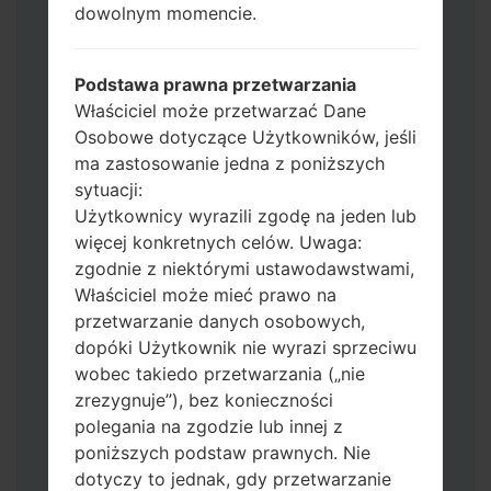
dowolnym momencie.
Jeśli chcesz wyczyścić pamięć flash użyj
CSC_*** albo użyj HOME_CSC_ ***, aby
zachować wszystkie swoje dane i aplikacje.
Podstawa prawna przetwarzania
Teraz wyłącz swój telefon i przejdź do
Właściciel może przetwarzać Dane
trybu pobierania. Jak wykonać wszystkie
Osobowe dotyczące Użytkowników, jeśli
metody:
ma zastosowanie jedna z poniższych
Naciśnij i przytrzymaj klawisz zasilania,
sytuacji:
przycisk zwiększania głośności i klawisz
Użytkownicy wyrazili zgodę na jeden lub
Bixby.
więcej konkretnych celów. Uwaga:
Naciśnij i przytrzymaj klawisze
zgodnie z niektórymi ustawodawstwami,
zwiększania i zmniejszania głośności,
Właściciel może mieć prawo na
następnie podłącz kabel USB.
przetwarzanie danych osobowych,
Naciśnij i przytrzymaj klawisz zasilania,
dopóki Użytkownik nie wyrazi sprzeciwu
przycisk zmniejszania głośności i klawisz
wobec takiedo przetwarzania („nie
strony domowej.
zrezygnuje”), bez konieczności
Podłącz kabel USB, a następnie naciśnij i
polegania na zgodzie lub innej z
przytrzymaj przycisk Bixby i klawisz
poniższych podstaw prawnych. Nie
zmniejszania głośności.
dotyczy to jednak, gdy przetwarzanie