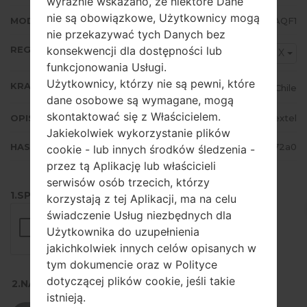
wyraźnie wskazano, że niektóre Dane
nie są obowiązkowe, Użytkownicy mogą
MODEM/CP WERSJA
G532MUBU1AQF1
nie przekazywać tych Danych bez
REGION
konsekwencji dla dostępności lub
CHX
funkcjonowania Usługi.
Użytkownicy, którzy nie są pewni, które
KRAJ
Chile
dane osobowe są wymagane, mogą
skontaktować się z Właścicielem.
OPIS
Nextel
Jakiekolwiek wykorzystanie plików
HASH
7e05a252c606927ea043b2f3526f72a0
cookie - lub innych środków śledzenia -
przez tą Aplikację lub właścicieli
serwisów osób trzecich, którzy
1.SPRAWDŹ RECAPTCHA
korzystają z tej Aplikacji, ma na celu
świadczenie Usług niezbędnych dla
Użytkownika do uzupełnienia
jakichkolwiek innych celów opisanych w
tym dokumencie oraz w Polityce
dotyczącej plików cookie, jeśli takie
2.NACIŚNIJ, ABY POBRAĆ
istnieją.