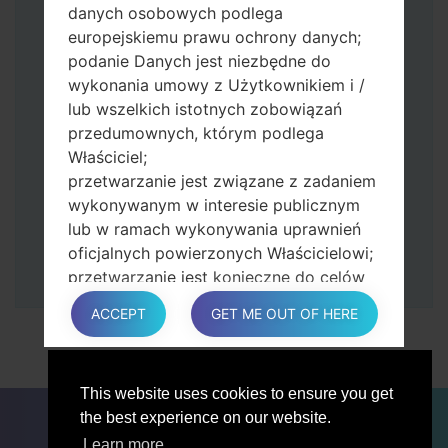
Naciśnij i przytrzymaj klawisz zasilania i
danych osobowych podlega
przycisk zwiększania głośności.
europejskiemu prawu ochrony danych;
Następnie podłącz urządzenie do
podanie Danych jest niezbędne do
komputera, Odin powinien wykryć
wykonania umowy z Użytkownikiem i /
telefon, a na ekranie pojawi się numer
lub wszelkich istotnych zobowiązań
portu COM.
przedumownych, którym podlega
Podaj tylko czas przywracania ustawień
Właściciel;
fabrycznych i automatycznego
przetwarzanie jest związane z zadaniem
ponownego uruchamiania.
wykonywanym w interesie publicznym
Na koniec naciśnij klawisz Start. Twój
lub w ramach wykonywania uprawnień
telefon uruchomi się ponownie i odłączy
oficjalnych powierzonych Właścicielowi;
się od komputera.
przetwarzanie jest konieczne do celów
zgodnych z prawem interesów
ACCEPT
GET ME OUT OF HERE
prowadzonej przez właściciela lub
osobę trzecią.
W każdym przypadku Właściciel z
This website uses cookies to ensure you get
przyjemnością pomoże wyjaśnić
DLA BLOGERÓW
AKTUALNOŚCI
PORÓWNAJ
the best experience on our website.
konkretną podstawę prawną, która ma
ŁĄCZNOŚĆ
PRYWATNOŚĆ
WARUNKI USŁUGI
zastosowanie do przetwarzania, a w
Learn more