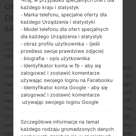
Kraj, w przypadku specjalnych ofert dla
-
OPROGRAMOWANIE #29864
każdego kraju i statystyk
Marka telefonu, specjalne oferty dla
-
DLA: SM-G532M -
każdego Urządzenia i statystyki
SAMSUNGGALAXY J2 PRIME
Model telefonu dla ofert specjalnych
-
dla każdego Urządzenia i statystyk
Strona startowa
→
Galaxy J2 Prime
→
SamsungSM-
obraz profilu użytkownika - (jeśli
-
G532M
→
SM-
prześlesz swoje prawdziwe zdjęcie)
G532M_1_20170720140839_4980g4pai3_fac.zip
biografia - opis użytkownika
-
Identyfikator konta w fb - aby się
-
Pobierz najnowszą aktualizację oprogramowania
zalogować i zostawić komentarze
układowego dla Samsung Galaxy J2 Prime, ale nie
używając swojego loginu na Facebooku
zapomnij sprawdzić, czy numer modelu Twojego
Identyfikator konta Google - aby się
-
smartfona odpowiada wskazanemu SM-G532M. Kod
zalogować i zostawić komentarze
oprogramowania układowego to CHX z CHILE.
używając swojego loginu Google
Produkt jest dostarczany z wersją PDA
G532MUMU1AQG5, wersja CSC G532MUWC1AQB1,
Szczegółowe informacje na temat
wersja MODEM G532MUBU1AQF1. Wersja systemu
każdego rodzaju gromadzonych danych
operacyjnego danego oprogramowania