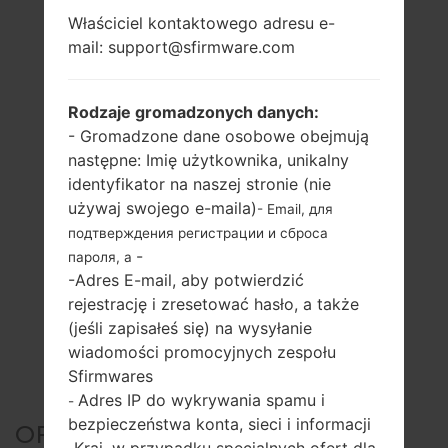
Właściciel kontaktowego adresu e-
mail: support@sfirmware.com
Rodzaje gromadzonych danych:
- Gromadzone dane osobowe obejmują
następne: Imię użytkownika, unikalny
identyfikator na naszej stronie (nie
używaj swojego e-maila)
- Email, для
подтверждения регистрации и сброса
-
пароля, а
-Adres E-mail, aby potwierdzić
rejestrację i zresetować hasło, a także
(jeśli zapisałeś się) na wysyłanie
wiadomości promocyjnych zespołu
Sfirmwares
Adres IP do wykrywania spamu i
-
bezpieczeństwa konta, sieci i informacji
OFICJALNE