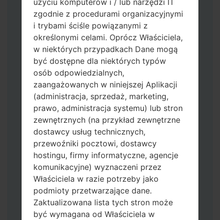
użyciu komputerów i / lub narzędzi IT
zgodnie z procedurami organizacyjnymi
i trybami ściśle powiązanymi z
określonymi celami. Oprócz Właściciela,
w niektórych przypadkach Dane mogą
być dostępne dla niektórych typów
osób odpowiedzialnych,
Pobierz na swój komputer najnowszą
zaangażowanych w niniejszej Aplikacji
wersję
Odin 3
.
(administracja, sprzedaż, marketing,
Następnie wyodrębnij plik
prawo, administracja systemu) lub stron
oprogramowania układowego.
zewnętrznych (na przykład zewnętrzne
Powinieneś otrzymać 1 plik (jeśli 1 plik
dostawcy usług technicznych,
wybierz tutaj) lub 5 plików (jeśli 5 plików
przewoźniki pocztowi, dostawcy
wybierz tutaj):
hostingu, firmy informatyczne, agencje
AP: "System & Recovery"
komunikacyjne) wyznaczeni przez
CP: "Modem & Radio"
Właściciela w razie potrzeby jako
CSC_***: "Country & Region & Operator"
podmioty przetwarzające dane.
HOME_CSC_***: "Country & Region &
Zaktualizowana lista tych stron może
Operator"
być wymagana od Właściciela w
Dodaj wszystkie pliki w Odin 3.