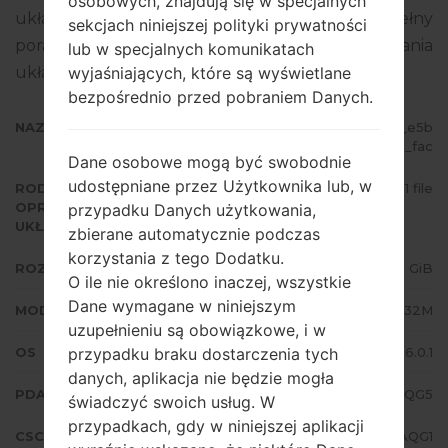
osobowych, znajdują się w specjalnych
układowego to Android Marshmallow 6.0.1. Pełny
sekcjach niniejszej polityki prywatności
poradnik na temat flashowania oprogramowania
lub w specjalnych komunikatach
układowego na urządzeniach Samsung
tutaj
wyjaśniających, które są wyświetlane
bezpośrednio przed pobraniem Danych.
NAZWA PLIKU
SM-G532M_1_20170728085913_e5b
wfnw2q6_fac
Dane osobowe mogą być swobodnie
udostępniane przez Użytkownika lub, w
RODZAJ
1 file
OPROGRAMOWANIA
przypadku Danych użytkowania,
UKŁADOWEGO
zbierane automatycznie podczas
korzystania z tego Dodatku.
ROZMIAR PLIKU
1.42 GiB
O ile nie określono inaczej, wszystkie
Dane wymagane w niniejszym
MODEL
Samsung SM-G532M
uzupełnieniu są obowiązkowe, i w
OS
Android Marshmallow 6.0.1
przypadku braku dostarczenia tych
danych, aplikacja nie będzie mogła
PDA/AP WERSJA
G532MUMU1AQG5
świadczyć swoich usług. W
przypadkach, gdy w niniejszej aplikacji
CSC WERSJA
G532MTNX1AQG1