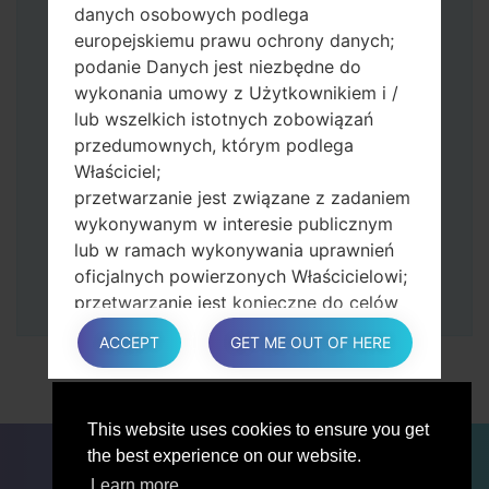
Naciśnij i przytrzymaj klawisz zasilania i
danych osobowych podlega
przycisk zwiększania głośności.
europejskiemu prawu ochrony danych;
Następnie podłącz urządzenie do
podanie Danych jest niezbędne do
komputera, Odin powinien wykryć
wykonania umowy z Użytkownikiem i /
telefon, a na ekranie pojawi się numer
lub wszelkich istotnych zobowiązań
portu COM.
przedumownych, którym podlega
Podaj tylko czas przywracania ustawień
Właściciel;
fabrycznych i automatycznego
przetwarzanie jest związane z zadaniem
ponownego uruchamiania.
wykonywanym w interesie publicznym
Na koniec naciśnij klawisz Start. Twój
lub w ramach wykonywania uprawnień
telefon uruchomi się ponownie i odłączy
oficjalnych powierzonych Właścicielowi;
się od komputera.
przetwarzanie jest konieczne do celów
zgodnych z prawem interesów
ACCEPT
GET ME OUT OF HERE
prowadzonej przez właściciela lub
osobę trzecią.
W każdym przypadku Właściciel z
This website uses cookies to ensure you get
przyjemnością pomoże wyjaśnić
DLA BLOGERÓW
AKTUALNOŚCI
PORÓWNAJ
the best experience on our website.
konkretną podstawę prawną, która ma
ŁĄCZNOŚĆ
PRYWATNOŚĆ
WARUNKI USŁUGI
zastosowanie do przetwarzania, a w
Learn more