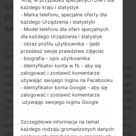
Kraj, w przypadku specjalnych ofert dla
-
OPROGRAMOWANIE #29865
każdego kraju i statystyk
Marka telefonu, specjalne oferty dla
-
DLA: SM-G532M -
każdego Urządzenia i statystyki
SAMSUNGGALAXY J2 PRIME
Model telefonu dla ofert specjalnych
-
dla każdego Urządzenia i statystyk
Strona startowa
→
Galaxy J2 Prime
→
SamsungSM-
obraz profilu użytkownika - (jeśli
-
G532M
→
SM-
prześlesz swoje prawdziwe zdjęcie)
G532M_1_20170728085913_e5bwfnw2q6_fac.zip
biografia - opis użytkownika
-
Identyfikator konta w fb - aby się
-
Pobierz najnowszą aktualizację oprogramowania
zalogować i zostawić komentarze
układowego dla Samsung Galaxy J2 Prime, ale nie
używając swojego loginu na Facebooku
zapomnij sprawdzić, czy numer modelu Twojego
Identyfikator konta Google - aby się
-
smartfona odpowiada wskazanemu SM-G532M. Kod
zalogować i zostawić komentarze
oprogramowania układowego to TNX z NEW
używając swojego loginu Google
ZEALAND. Produkt jest dostarczany z wersją PDA
G532MUMU1AQG5, wersja CSC G532MTNX1AQG1,
Szczegółowe informacje na temat
wersja MODEM G532MUBU1AQF1. Wersja systemu
każdego rodzaju gromadzonych danych
operacyjnego danego oprogramowania