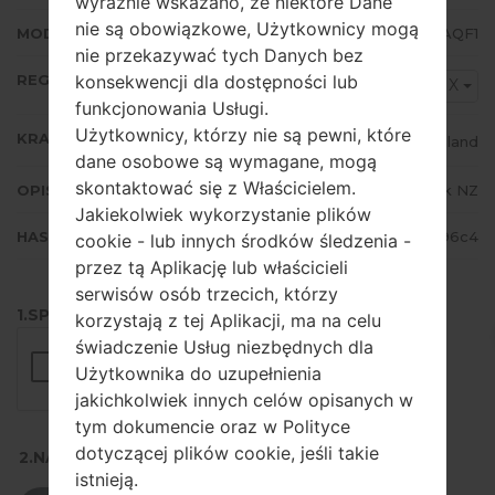
wyraźnie wskazano, że niektóre Dane
nie są obowiązkowe, Użytkownicy mogą
MODEM/CP WERSJA
G532MUBU1AQF1
nie przekazywać tych Danych bez
REGION
konsekwencji dla dostępności lub
TNX
funkcjonowania Usługi.
Użytkownicy, którzy nie są pewni, które
KRAJ
New Zealand
dane osobowe są wymagane, mogą
skontaktować się z Właścicielem.
OPIS
Spark NZ
Jakiekolwiek wykorzystanie plików
HASH
335534d567d352c09b2b318f3e796c4
cookie - lub innych środków śledzenia -
przez tą Aplikację lub właścicieli
serwisów osób trzecich, którzy
1.SPRAWDŹ RECAPTCHA
korzystają z tej Aplikacji, ma na celu
świadczenie Usług niezbędnych dla
Użytkownika do uzupełnienia
jakichkolwiek innych celów opisanych w
tym dokumencie oraz w Polityce
dotyczącej plików cookie, jeśli takie
2.NACIŚNIJ, ABY POBRAĆ
istnieją.