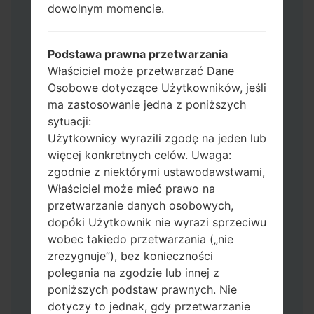
dowolnym momencie.
Jeśli chcesz wyczyścić pamięć flash użyj
CSC_*** albo użyj HOME_CSC_ ***, aby
zachować wszystkie swoje dane i aplikacje.
Podstawa prawna przetwarzania
Teraz wyłącz swój telefon i przejdź do
Właściciel może przetwarzać Dane
trybu pobierania. Jak wykonać wszystkie
Osobowe dotyczące Użytkowników, jeśli
metody:
ma zastosowanie jedna z poniższych
Naciśnij i przytrzymaj klawisz zasilania,
sytuacji:
przycisk zwiększania głośności i klawisz
Użytkownicy wyrazili zgodę na jeden lub
Bixby.
więcej konkretnych celów. Uwaga:
Naciśnij i przytrzymaj klawisze
zgodnie z niektórymi ustawodawstwami,
zwiększania i zmniejszania głośności,
Właściciel może mieć prawo na
następnie podłącz kabel USB.
przetwarzanie danych osobowych,
Naciśnij i przytrzymaj klawisz zasilania,
dopóki Użytkownik nie wyrazi sprzeciwu
przycisk zmniejszania głośności i klawisz
wobec takiedo przetwarzania („nie
strony domowej.
zrezygnuje”), bez konieczności
Podłącz kabel USB, a następnie naciśnij i
polegania na zgodzie lub innej z
przytrzymaj przycisk Bixby i klawisz
poniższych podstaw prawnych. Nie
zmniejszania głośności.
dotyczy to jednak, gdy przetwarzanie