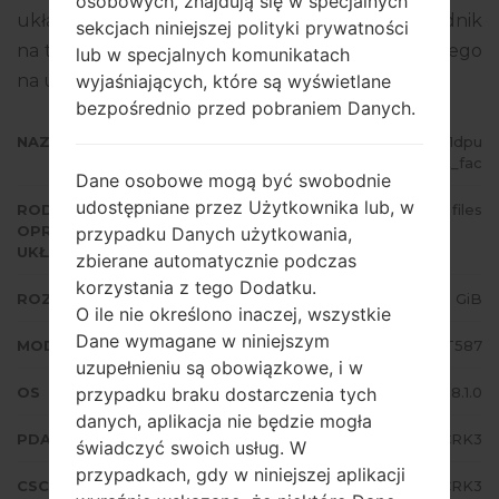
osobowych, znajdują się w specjalnych
układowego to Android Oreo 8.1.0. Pełny poradnik
sekcjach niniejszej polityki prywatności
na temat flashowania oprogramowania układowego
lub w specjalnych komunikatach
wyjaśniających, które są wyświetlane
na urządzeniach Samsung
tutaj
bezpośrednio przed pobraniem Danych.
NAZWA PLIKU
SM-T587_1_20181120174327_vvh1dpu
87t_fac
Dane osobowe mogą być swobodnie
udostępniane przez Użytkownika lub, w
RODZAJ
4 files
OPROGRAMOWANIA
przypadku Danych użytkowania,
UKŁADOWEGO
zbierane automatycznie podczas
korzystania z tego Dodatku.
ROZMIAR PLIKU
1.98 GiB
O ile nie określono inaczej, wszystkie
Dane wymagane w niniejszym
MODEL
Samsung SM-T587
uzupełnieniu są obowiązkowe, i w
przypadku braku dostarczenia tych
OS
Android Oreo 8.1.0
danych, aplikacja nie będzie mogła
PDA/AP WERSJA
T587JVU4CRK3
świadczyć swoich usług. W
przypadkach, gdy w niniejszej aplikacji
CSC WERSJA
T587TUR4CRK3