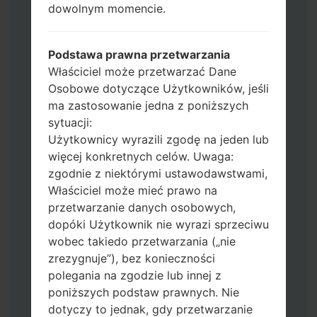
Jeśli chcesz wyczyścić pamięć flash użyj
dowolnym momencie.
CSC_*** albo użyj HOME_CSC_ ***, aby
zachować wszystkie swoje dane i aplikacje.
Podstawa prawna przetwarzania
Teraz wyłącz swój telefon i przejdź do
Właściciel może przetwarzać Dane
trybu pobierania. Jak wykonać wszystkie
Osobowe dotyczące Użytkowników, jeśli
metody:
ma zastosowanie jedna z poniższych
Naciśnij i przytrzymaj klawisz zasilania,
sytuacji:
przycisk zwiększania głośności i klawisz
Użytkownicy wyrazili zgodę na jeden lub
Bixby.
więcej konkretnych celów. Uwaga:
Naciśnij i przytrzymaj klawisze
zgodnie z niektórymi ustawodawstwami,
zwiększania i zmniejszania głośności,
Właściciel może mieć prawo na
następnie podłącz kabel USB.
przetwarzanie danych osobowych,
Naciśnij i przytrzymaj klawisz zasilania,
dopóki Użytkownik nie wyrazi sprzeciwu
przycisk zmniejszania głośności i klawisz
wobec takiedo przetwarzania („nie
strony domowej.
zrezygnuje”), bez konieczności
Podłącz kabel USB, a następnie naciśnij i
polegania na zgodzie lub innej z
przytrzymaj przycisk Bixby i klawisz
poniższych podstaw prawnych. Nie
zmniejszania głośności.
dotyczy to jednak, gdy przetwarzanie
Naciśnij i przytrzymaj klawisz zasilania i