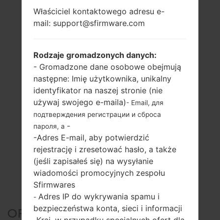
Właściciel kontaktowego adresu e-
mail: support@sfirmware.com
Rodzaje gromadzonych danych:
- Gromadzone dane osobowe obejmują
następne: Imię użytkownika, unikalny
identyfikator na naszej stronie (nie
używaj swojego e-maila)
- Email, для
подтверждения регистрации и сброса
-
пароля, а
-Adres E-mail, aby potwierdzić
rejestrację i zresetować hasło, a także
(jeśli zapisałeś się) na wysyłanie
wiadomości promocyjnych zespołu
Sfirmwares
Adres IP do wykrywania spamu i
-
bezpieczeństwa konta, sieci i informacji
OFICJALNE
Kraj, w przypadku specjalnych ofert dla