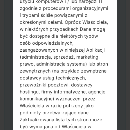
użyciu komputerów i / lub narzędzi IT
zgodnie z procedurami organizacyjnymi
i trybami ściśle powiązanymi z
określonymi celami. Oprócz Właściciela,
w niektórych przypadkach Dane mogą
być dostępne dla niektórych typów
Pobierz na swój komputer najnowszą
osób odpowiedzialnych,
wersję
Odin 3
.
zaangażowanych w niniejszej Aplikacji
Następnie wyodrębnij plik
(administracja, sprzedaż, marketing,
oprogramowania układowego.
prawo, administracja systemu) lub stron
Powinieneś otrzymać 1 plik (jeśli 1 plik
zewnętrznych (na przykład zewnętrzne
wybierz tutaj) lub 5 plików (jeśli 5 plików
dostawcy usług technicznych,
wybierz tutaj):
przewoźniki pocztowi, dostawcy
AP: "System & Recovery"
hostingu, firmy informatyczne, agencje
CP: "Modem & Radio"
komunikacyjne) wyznaczeni przez
CSC_***: "Country & Region & Operator"
Właściciela w razie potrzeby jako
HOME_CSC_***: "Country & Region &
podmioty przetwarzające dane.
Operator"
Zaktualizowana lista tych stron może
Dodaj wszystkie pliki w Odin 3.
być wymagana od Właściciela w