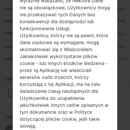
wyraźnie wskazano, że niektóre Dane
nie są obowiązkowe, Użytkownicy mogą
MODEM/CP WERSJA
T587JVU4CRK3
nie przekazywać tych Danych bez
konsekwencji dla dostępności lub
REGION
TUR
funkcjonowania Usługi.
KRAJ
Turkey
Użytkownicy, którzy nie są pewni, które
dane osobowe są wymagane, mogą
OPIS
Turkcell, Vodafone, AVEA
skontaktować się z Właścicielem.
Jakiekolwiek wykorzystanie plików
HASH
fe7116a999173c1db85811b6dc1690d
cookie - lub innych środków śledzenia -
przez tą Aplikację lub właścicieli
serwisów osób trzecich, którzy
1.SPRAWDŹ RECAPTCHA
korzystają z tej Aplikacji, ma na celu
świadczenie Usług niezbędnych dla
Użytkownika do uzupełnienia
jakichkolwiek innych celów opisanych w
tym dokumencie oraz w Polityce
2.NACIŚNIJ, ABY POBRAĆ
dotyczącej plików cookie, jeśli takie
istnieją.