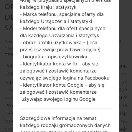
-
OPROGRAMOWANIE #60225
każdego kraju i statystyk
Marka telefonu, specjalne oferty dla
-
DLA: SM-T587 -
każdego Urządzenia i statystyki
SAMSUNGGALAXY TAB A 10.1
Model telefonu dla ofert specjalnych
-
dla każdego Urządzenia i statystyk
Strona startowa
→
Galaxy Tab A 10.1
→
SamsungSM-
obraz profilu użytkownika - (jeśli
-
T587
→
SM-
prześlesz swoje prawdziwe zdjęcie)
T587_1_20181120174327_vvh1dpu87t_fac.zip
biografia - opis użytkownika
-
Identyfikator konta w fb - aby się
-
Pobierz najnowszą aktualizację oprogramowania
zalogować i zostawić komentarze
układowego dla Samsung Galaxy Tab A 10.1, ale nie
używając swojego loginu na Facebooku
zapomnij sprawdzić, czy numer modelu Twojego
Identyfikator konta Google - aby się
-
smartfona odpowiada wskazanemu SM-T587. Kod
zalogować i zostawić komentarze
oprogramowania układowego to TUR z TURKEY.
używając swojego loginu Google
Produkt jest dostarczany z wersją PDA
T587JVU4CRK3, wersja CSC T587TUR4CRK3, wersja
Szczegółowe informacje na temat
MODEM T587JVU4CRK3. Wersja systemu
każdego rodzaju gromadzonych danych
operacyjnego danego oprogramowania