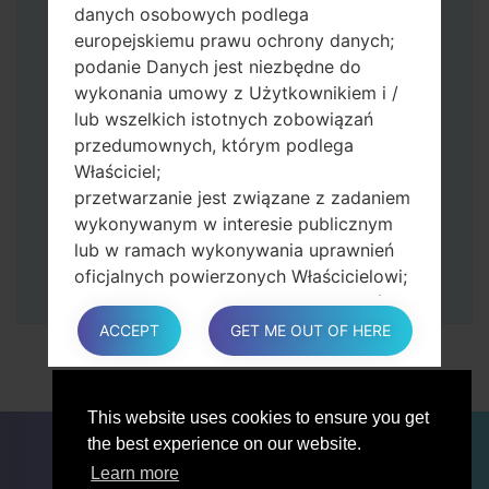
danych osobowych podlega
przycisk zwiększania głośności.
europejskiemu prawu ochrony danych;
Następnie podłącz urządzenie do
podanie Danych jest niezbędne do
komputera, Odin powinien wykryć
wykonania umowy z Użytkownikiem i /
telefon, a na ekranie pojawi się numer
lub wszelkich istotnych zobowiązań
portu COM.
przedumownych, którym podlega
Podaj tylko czas przywracania ustawień
Właściciel;
fabrycznych i automatycznego
przetwarzanie jest związane z zadaniem
ponownego uruchamiania.
wykonywanym w interesie publicznym
Na koniec naciśnij klawisz Start. Twój
lub w ramach wykonywania uprawnień
telefon uruchomi się ponownie i odłączy
oficjalnych powierzonych Właścicielowi;
się od komputera.
przetwarzanie jest konieczne do celów
zgodnych z prawem interesów
ACCEPT
GET ME OUT OF HERE
prowadzonej przez właściciela lub
osobę trzecią.
W każdym przypadku Właściciel z
This website uses cookies to ensure you get
przyjemnością pomoże wyjaśnić
DLA BLOGERÓW
AKTUALNOŚCI
PORÓWNAJ
the best experience on our website.
konkretną podstawę prawną, która ma
ŁĄCZNOŚĆ
PRYWATNOŚĆ
WARUNKI USŁUGI
Learn more
zastosowanie do przetwarzania, a w