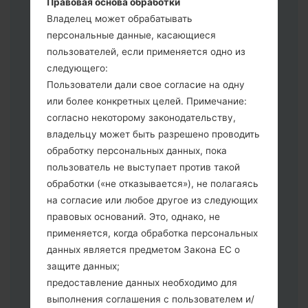
Правовая основа обработки
выберите CSC _ ***, в другом случае
Владелец может обрабатывать
выберите HOME_CSC _ *** для
персональные данные, касающиеся
сохранения Ваших данных.
пользователей, если применяется одно из
Теперь выключите устройство и
следующего:
войдите в "Download" режим. Все
Пользователи дали свое согласие на одну
методы как это сделать:
или более конкретных целей. Примечание:
Нажмите и удерживайте клавиши:
согласно некоторому законодательству,
питание, громкости и Bixbi.
владельцу может быть разрешено проводить
Нажмите и удерживайте клавиши:
обработку персональных данных, пока
регулировки громкости. Подключив
пользователь не выступает против такой
телефон к ПК используя USB кабель.
обработки («не отказывается»), не полагаясь
Нажмите и удерживайте клавиши:
на согласие или любое другое из следующих
питание, громкости и домой.
правовых оснований. Это, однако, не
Подключите USB кабель и нажмите
применяется, когда обработка персональных
клавиши: уменьшение звука и Bixbi.
данных является предметом Закона ЕС о
Нажмите и удерживайте клавиши:
защите данных;
питания и увеличения громкости
предоставление данных необходимо для
Далее подключите к компьютеру,
выполнения соглашения с пользователем и/
программа Odin должна определить