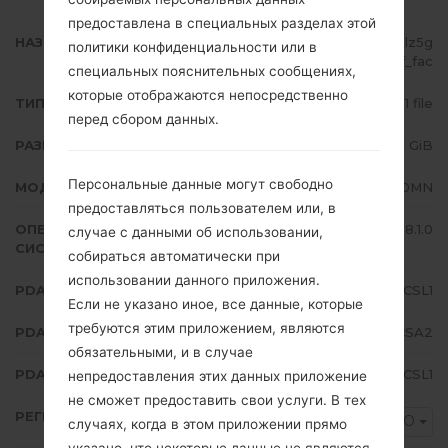
предоставлена в специальных разделах этой
НАЗВАНИЕ ФАЙЛА
SM-J710MN_1_20200115100729_lz5g
политики конфиденциальности или в
qlwy3f_fac
специальных пояснительных сообщениях,
которые отображаются непосредственно
ТИП ПРОШИВКИ
1 file
перед сбором данных.
РАЗМЕР ФАЙЛА
2.11 GiB
Персональные данные могут свободно
МОДЕЛЬ
Samsung SM-J710MN
предоставляться пользователем или, в
ОПЕРАЦИОННАЯ
Android Oreo 8.1.0
случае с данными об использовании,
СИСТЕМА
собираться автоматически при
использовании данного приложения.
PDA/AP ВЕРСИЯ
J710MNUBS4CSL1
Если не указано иное, все данные, которые
требуются этим приложением, являются
PDA/AP ВЕРСИЯ
J710MNUUB4CSA2
обязательными, и в случае
PDA/AP ВЕРСИЯ
J710MNUBS4CSL1
непредоставления этих данных приложение
не сможет предоставить свои услуги. В тех
РЕГИОН
ARO
случаях, когда в этом приложении прямо