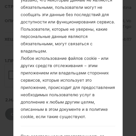
указано, что некоторые данные не являются
СТРАНА
Argentina
обязательными, пользователи могут не
сообщать эти данные без последствий для
ОПИСАНИЕ
Personal, Claro, Movistar, Ancel, Vo
доступности или функционирования сервиса.
x, Tigo
Пользователи, которые не уверены, какие
персональные данные являются
ХЕШ
59dcb6bf019867750e4f1bfd40eb117
обязательными, могут связаться с
владельцем.
Любое использование файлов cookie - или
1.ПРОВЕРИТЬ НАЛИЧИЕ RECAPTCHA
других средств отслеживания − этим
приложением или владельцами сторонних
сервисов, которые использует это
приложение, происходит для предоставления
необходимых пользователю услуг в
2.НАЖМИТЕ, ЧТОБЫ СКАЧАТЬ
дополнение к любым другим целям,
описанным в этом документе и в политике
СКАЧАТЬ
cookie, если такие существуют.