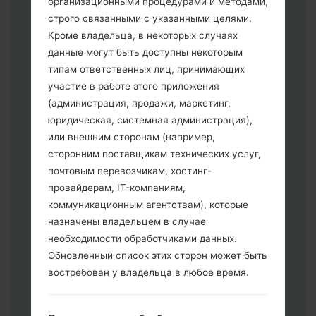
организационными процедурами и методами,
строго связанными с указанными целями.
Кроме владельца, в некоторых случаях
Скачайте на свой ПК:
Odin 3
.
данные могут быть доступны некоторым
Далее загрузите и распакуйте файл
типам ответственных лиц, принимающих
прошивки.
участие в работе этого приложения
Вам необходимо 1 (Выбрать 1 файл
(администрация, продажи, маркетинг,
прошивки здесь) или 5 (Выбрать 5
юридическая, системная администрация),
файл прошивки здесь) файлов для
или внешним сторонам (например,
прошивки:
сторонним поставщикам технических услуг,
AP: "System & Recovery"
почтовым перевозчикам, хостинг-
CP: "Modem & Radio"
провайдерам, IT-компаниям,
CSC _ ***: "Country & Region & Operator"
коммуникационным агентствам), которые
HOME_CSC _ ***: "Country & Region &
назначены владельцем в случае
Operator"
необходимости обработчиками данных.
Добавьте все файлы в программу Odin
Обновленный список этих сторон может быть
3.
востребован у владельца в любое время.
Если вы хотите прошить телефон и
сбросить к заводским настройкам