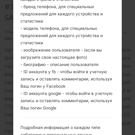
#124210 ДЛЯ SM-J710MN -
- бренд телефона, для специальных
предложений для каждого устройства и
SAMSUNGGALAXY J7 2016
статистики
- модель телефона, для специальных
Главная
→
Galaxy J7 2016
→
SamsungSM-J710MN
→
предложений для каждого устройства и
SM-J710MN_1_20200115100729_lz5gqlwy3f_fac.zip
статистики
Загрузите последнее обновление прошивки
- изображение пользователя - (если вы
загрузите свое настоящее фото)
для Samsung Galaxy J7 2016, но не забудьте
- биографию - описание пользователя
проверить, соответствует ли номер модели
- ID аккаунта у fb - чтобы войти в учетную
вашего смартфона указанному SM-J710MN. Код
запись и оставлять комментарии, используя
прошивки ARO для ARGENTINA. Продукт
Ваш логин у Facebook
поставляется с версией PDA J710MNUBS4CSL1 и
- ID аккаунта google - чтобы войти в учетную
версия CSC J710MNUUB4CSA2, MODEM версия
запись и оставлять комментарии, используя
J710MNUBS4CSL1. Версия операционной
Ваш логин Google
системы данной прошивки Android Oreo 8.1.0.
Подробная инструкция, как прошить стоковую
Подробная информация о каждом типе
прошивку на устройства Samsung
здесь
собираемых персональных данных