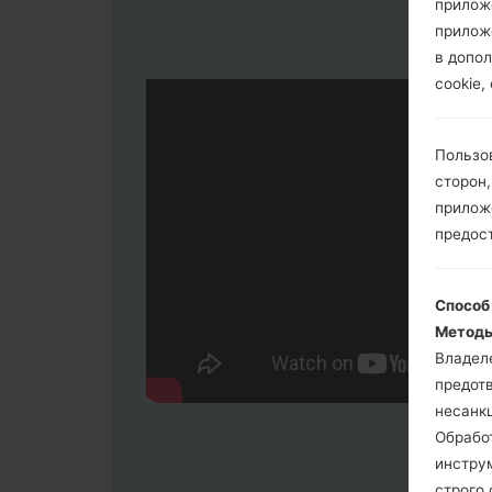
прилож
прилож
в допол
cookie,
Пользо
сторон,
приложе
предос
Способ
Методы
Владел
предот
несанк
Обрабо
инстру
строго