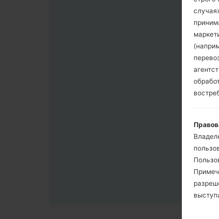
случая
приним
маркет
(напри
перево
агентс
обрабо
востре
Правов
Владел
пользо
Пользов
Примеч
разреш
выступа
согласи
примен