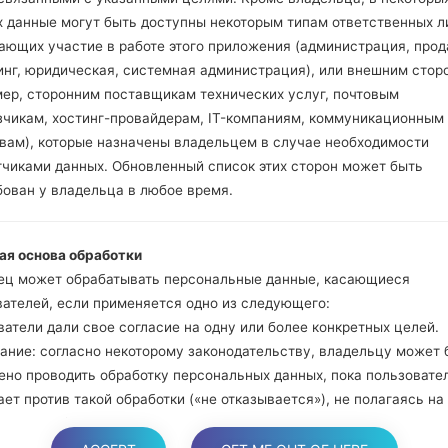
и Bixbi.
х данные могут быть доступны некоторым типам ответственных л
Нажмите и удер
ающих участие в работе этого приложения (администрация, прод
громкости. Подклю
инг, юридическая, системная администрация), или внешним стор
кабель.
мер, сторонним поставщикам технических услуг, почтовым
Нажмите и удержи
зчикам, хостинг-провайдерам, IT-компаниям, коммуникационным
и домой.
твам), которые назначены владельцем в случае необходимости
Подключите US
тчиками данных. Обновленный список этих сторон может быть
уменьшение звука и B
бован у владельца в любое время.
Нажмите и уде
увеличения громкос
ая основа обработки
Далее подключите
ец может обрабатывать персональные данные, касающиеся
должна определить
вателей, если применяется одно из следующего:
появится на экране.
атели дали свое согласие на одну или более конкретных целей.
Укажите только "F.Re
ание: согласно некоторому законодательству, владельцу может 
В конце нажмите к
ено проводить обработку персональных данных, пока пользовате
перезагрузится и от
ет против такой обработки («не отказывается»), не полагаясь на
е или любое другое из следующих правовых оснований. Это, одна
яется, когда обработка персональных данных является предмето