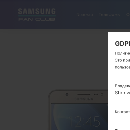
Главная
Телефоны
О
GDP
Полити
Это пр
пользо
Владел
Sfirm
Контак