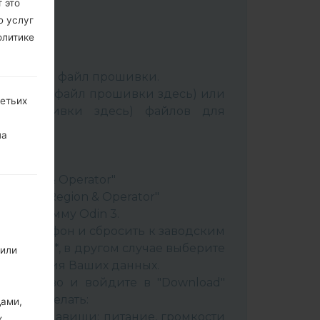
 это
ю услуг
олитике
:
Odin 3
.
аспакуйте файл прошивки.
Выбрать 1 файл прошивки здесь) или
ретьих
йл прошивки здесь) файлов для
на
ery"
"
& Region & Operator"
ountry & Region & Operator"
в программу Odin 3.
ить телефон и сбросить к заводским
 CSC _ ***, в другом случае выберите
 или
сохранения Ваших данных.
стройство и войдите в "Download"
к это сделать:
дами,
вайте клавиши: питание, громкости
х