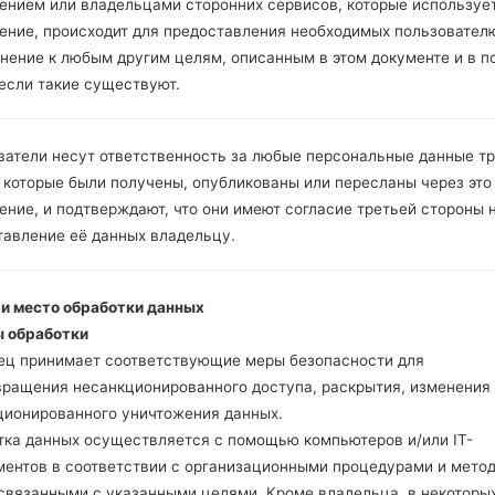
Инструкции
ением или владельцами сторонних сервисов, которые использует
ение, происходит для предоставления необходимых пользовател
нение к любым другим целям, описанным в этом документе и в п
 если такие существуют.
Скачайте на свой ПК
Далее загрузите и р
Вам необходимо 1 (
ватели несут ответственность за любые персональные данные т
5 (Выбрать 5 фа
 которые были получены, опубликованы или пересланы через это
прошивки:
ние, и подтверждают, что они имеют согласие третьей стороны 
AP: "System & Recov
тавление её данных владельцу.
CP: "Modem & Radio
CSC _ ***: "Country 
HOME_CSC _ ***: "C
 и место обработки данных
Добавьте все файлы 
 обработки
Если вы хотите прош
ец принимает соответствующие меры безопасности для
настройкам выберите
вращения несанкционированного доступа, раскрытия, изменения
HOME_CSC _ *** для 
ционированного уничтожения данных.
Теперь выключите у
тка данных осуществляется с помощью компьютеров и/или IT-
режим. Все методы ка
ментов в соответствии с организационными процедурами и мето
Нажмите и удержи
 связанными с указанными целями. Кроме владельца, в некоторы