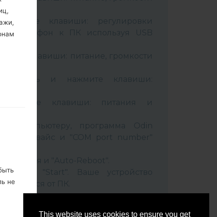
иц,
живайте клавиши: регулировки
ажи,
чив телефон к ПК используя USB
онам
вайте клавиши: питание, громкости
B кабель и нажмите клавиши:
ixbi.
рживайте клавиши: питания и
ти
 к компьютеру, программа Odin
 Ваш девайс и "COM port number"
set" время и "Auto-Reboot".
быть
нопку "Start". Ваше устройство
ль не
соединится от ПК.
ко, не
This website uses cookies to ensure you get
м