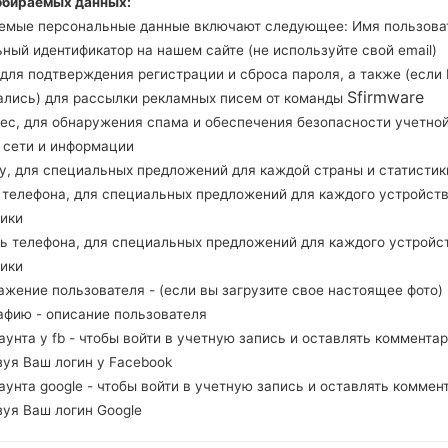
обираемых данных:
Загрузите последнее обновление прошивки для 
емые персональные данные включают следующее: Имя пользова
проверить, соответствует ли номер модели ва
ный идентификатор на нашем сайте (не используйте свой email)
Код прошивки TTT для TRINIDAD AND TOBAGO.
, для подтверждения регистрации и сброса пароля, а также (если
J710MNUBS4CSL1 и версия CSC J710MNUUB4C
Sfirmware
ались) для рассылки рекламных писем от команды
Версия операционной системы данной прош
рес, для обнаружения спама и обеспечения безопасности учетно
инструкция, как прошить стоковую прошивку н
, сети и информации
ну, для специальных предложений для каждой страны и статистик
д телефона, для специальных предложений для каждого устройств
НАЗВАНИЕ ФАЙЛА
SM-J710MN_1_20200115100729_
Т
тики
lz5gqlwy3f_fac
ль телефона, для специальных предложений для каждого устройс
РАЗМЕР ФАЙЛА
2.11 GiB
М
тики
ажение пользователя - (если вы загрузите свое настоящее фото)
ОПЕРАЦИОННАЯ
Android Oreo 8.1.0
PD
афию - описание пользователя
СИСТЕМА
каунта у fb - чтобы войти в учетную запись и оставлять комментар
зуя Ваш логин у Facebook
PDA/AP ВЕРСИЯ
J710MNUUB4CSA2
PD
каунта google - чтобы войти в учетную запись и оставлять коммен
РЕГИОН
С
TTT
зуя Ваш логин Google