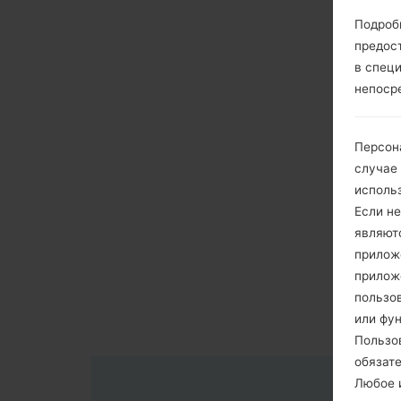
Подроб
предос
в спец
непоср
Персон
случае
исполь
Если не
являют
приложе
прилож
пользов
или фу
Пользо
обязат
Любое и