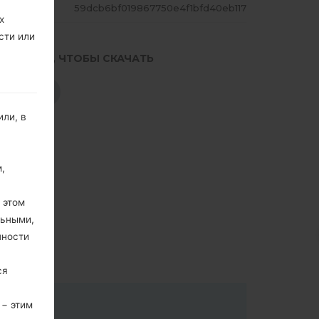
ЕШ
59dcb6bf019867750e4f1bfd40eb117
х
сти или
.НАЖМИТЕ, ЧТОБЫ СКАЧАТЬ
СКАЧАТЬ
ли, в
,
 этом
льными,
пности
ся
 − этим