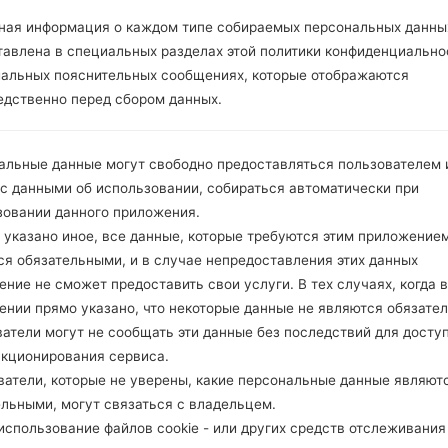
ОПИСАНИЕ
TSTT, LIME, Orange, VIVA
Х
ная информация о каждом типе собираемых персональных данны
тавлена в специальных разделах этой политики конфиденциально
иальных пояснительных сообщениях, которые отображаются
1.ПРОВЕРИТЬ НАЛИЧИЕ RECAPTCHA
2
едственно перед сбором данных.
альные данные могут свободно предоставляться пользователем и
 с данными об использовании, собираться автоматически при
зовании данного приложения.
 указано иное, все данные, которые требуются этим приложением
ся обязательными, и в случае непредоставления этих данных
ние не сможет предоставить свои услуги. В тех случаях, когда в
ении прямо указано, что некоторые данные не являются обязате
атели могут не сообщать эти данные без последствий для досту
нкционирования сервиса.
ватели, которые не уверены, какие персональные данные являют
ельными, могут связаться с владельцем.
спользование файлов cookie - или других средств отслеживания