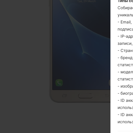
Типы с
Собира
уникаль
- Email
подпис
- IP-ад
записи
- Стра
- брен
статис
- моде
статис
- изобр
- биогр
- ID ак
исполь
- ID ак
исполь