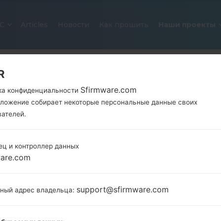
С
Articles
Новости
Как прошить
Наши проекты
R
Sfirmware.com
ка конфиденциальности
иложение собирает некоторые персональные данные своих
вателей.
ец и контроллер данных
ОФИЦИАЛЬНАЯ ПРОШИВКА #123
ware.com
SAMSUNGGALAXY J7 2016
support@sfirmware.com
тный адрес владельца:
Главная
→
Galaxy J7 2016
→
SamsungSM-J710MN
→
J710MN_1_20200115100729_lz5gqlwy3f_fac.zip