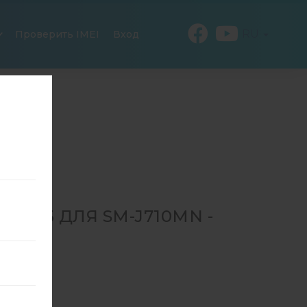
RU
Проверить IMEI
Вход
603 ДЛЯ SM-J710MN -
SM-