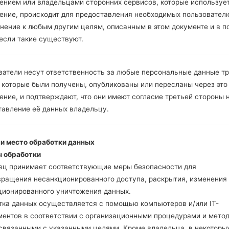
Инструкции
ением или владельцами сторонних сервисов, которые использует
ение, происходит для предоставления необходимых пользовател
нение к любым другим целям, описанным в этом документе и в п
 если такие существуют.
Скачайте на свой ПК
Далее загрузите и р
Вам необходимо 1 (
ватели несут ответственность за любые персональные данные т
5 (Выбрать 5 фа
 которые были получены, опубликованы или пересланы через это
прошивки:
ние, и подтверждают, что они имеют согласие третьей стороны 
AP: "System & Recov
тавление её данных владельцу.
CP: "Modem & Radio
CSC _ ***: "Country 
HOME_CSC _ ***: "C
 и место обработки данных
Добавьте все файлы 
 обработки
Если вы хотите прош
ец принимает соответствующие меры безопасности для
настройкам выберите
вращения несанкционированного доступа, раскрытия, изменения
HOME_CSC _ *** для 
ционированного уничтожения данных.
Теперь выключите у
тка данных осуществляется с помощью компьютеров и/или IT-
режим. Все методы ка
ментов в соответствии с организационными процедурами и мето
Нажмите и удержи
 связанными с указанными целями. Кроме владельца, в некоторы