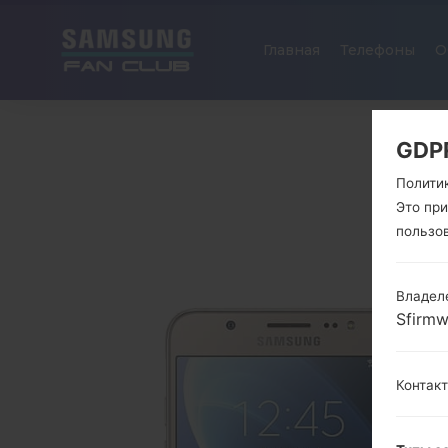
Главная
Телефоны
О
GDP
Полити
Это пр
пользо
Владел
Sfirm
Контак