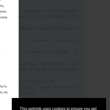
иц,
живайте клавиши: регулировки
ажи,
чив телефон к ПК используя USB
онам
вайте клавиши: питание, громкости
B кабель и нажмите клавиши:
ixbi.
рживайте клавиши: питания и
ти
 к компьютеру, программа Odin
 Ваш девайс и "COM port number"
set" время и "Auto-Reboot".
быть
нопку "Start". Ваше устройство
ль не
соединится от ПК.
ко, не
This website uses cookies to ensure you get
м