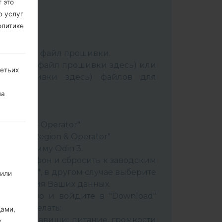
 это
ю услуг
олитике
:
Odin 3
.
аспакуйте файл прошивки.
Выбрать 1 файл прошивки здесь) или
ретьих
йл прошивки здесь) файлов для
на
ery"
"
& Region & Operator"
ountry & Region & Operator"
в программу Odin 3.
ить телефон и сбросить к заводским
 CSC _ ***, в другом случае выберите
 или
сохранения Ваших данных.
стройство и войдите в "Download"
к это сделать:
дами,
вайте клавиши: питание, громкости
х