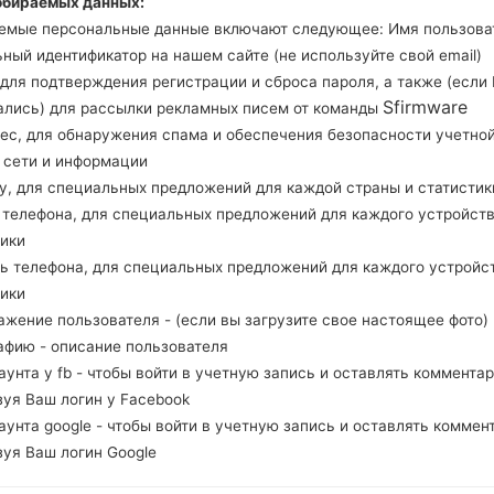
обираемых данных:
Загрузите последнее обновление прошивки для 
емые персональные данные включают следующее: Имя пользова
проверить, соответствует ли номер модели ва
ный идентификатор на нашем сайте (не используйте свой email)
Код прошивки TGU для GUATEMALA. Про
, для подтверждения регистрации и сброса пароля, а также (если
J710MNUBS4CSL1 и версия CSC J710MNUWT4C
Sfirmware
ались) для рассылки рекламных писем от команды
Версия операционной системы данной прош
рес, для обнаружения спама и обеспечения безопасности учетно
инструкция, как прошить стоковую прошивку н
, сети и информации
ну, для специальных предложений для каждой страны и статистик
д телефона, для специальных предложений для каждого устройств
НАЗВАНИЕ ФАЙЛА
SM-J710MN_1_20191228001502
Т
тики
_h53gthzk4i
ль телефона, для специальных предложений для каждого устройс
РАЗМЕР ФАЙЛА
1.68 GiB
М
тики
ажение пользователя - (если вы загрузите свое настоящее фото)
ОПЕРАЦИОННАЯ
Android Oreo 8.1.0
PD
афию - описание пользователя
СИСТЕМА
каунта у fb - чтобы войти в учетную запись и оставлять комментар
зуя Ваш логин у Facebook
PDA/AP ВЕРСИЯ
J710MNUWT4CSA2
PD
каунта google - чтобы войти в учетную запись и оставлять коммен
РЕГИОН
С
TGU
зуя Ваш логин Google