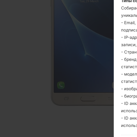
Типы с
Собира
уникаль
- Email
подпис
- IP-ад
записи
- Стра
- брен
статис
- моде
статис
- изобр
- биогр
- ID ак
исполь
- ID ак
исполь