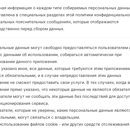
ОПИСАНИЕ
Movistar
Х
ная информация о каждом типе собираемых персональных данны
тавлена в специальных разделах этой политики конфиденциально
иальных пояснительных сообщениях, которые отображаются
1.ПРОВЕРИТЬ НАЛИЧИЕ RECAPTCHA
2
едственно перед сбором данных.
альные данные могут свободно предоставляться пользователем и
 с данными об использовании, собираться автоматически при
зовании данного приложения.
 указано иное, все данные, которые требуются этим приложением
ся обязательными, и в случае непредоставления этих данных
ние не сможет предоставить свои услуги. В тех случаях, когда в
ении прямо указано, что некоторые данные не являются обязате
атели могут не сообщать эти данные без последствий для досту
нкционирования сервиса.
ватели, которые не уверены, какие персональные данные являют
ельными, могут связаться с владельцем.
спользование файлов cookie - или других средств отслеживания