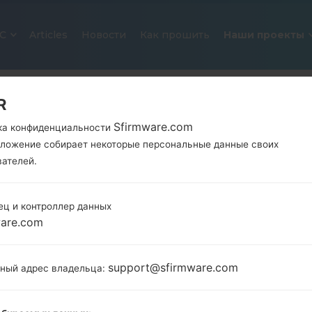
С
Articles
Новости
Как прошить
Наши проекты
R
Sfirmware.com
ка конфиденциальности
иложение собирает некоторые персональные данные своих
вателей.
ец и контроллер данных
ОФИЦИАЛЬНАЯ ПРОШИВКА #125
ware.com
SAMSUNGGALAXY J7 2016
support@sfirmware.com
тный адрес владельца:
Главная
→
Galaxy J7 2016
→
SamsungSM-J710MN
→
J710MN_1_20191228001502_h53gthzk4i.zip