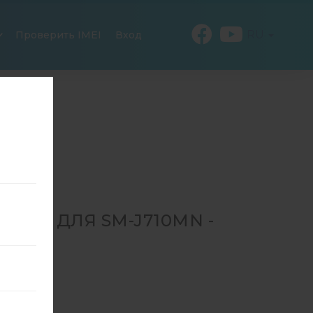
RU
Проверить IMEI
Вход
310 ДЛЯ SM-J710MN -
SM-