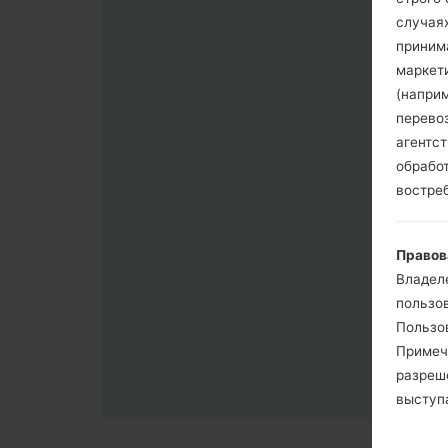
случая
приним
маркет
(напри
перево
агентс
обрабо
востре
Правов
Владел
пользо
Пользов
Примеч
разреш
выступа
согласи
примен