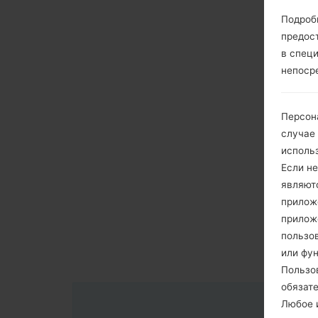
Подроб
предос
в спец
непоср
Персон
случае
исполь
Если не
являют
приложе
прилож
пользов
или фу
Пользо
обязат
Любое и