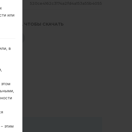
ЕШ
520ce4162c3174a2fd4a153a55b4055
х
сти или
.НАЖМИТЕ, ЧТОБЫ СКАЧАТЬ
СКАЧАТЬ
ли, в
,
 этом
льными,
пности
ся
 − этим