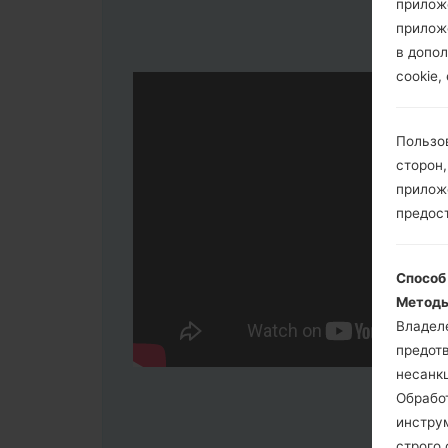
прилож
прилож
в допол
cookie,
Пользо
сторон,
приложе
предос
Способ
Методы
Владел
предот
несанк
Обрабо
инстру
строго