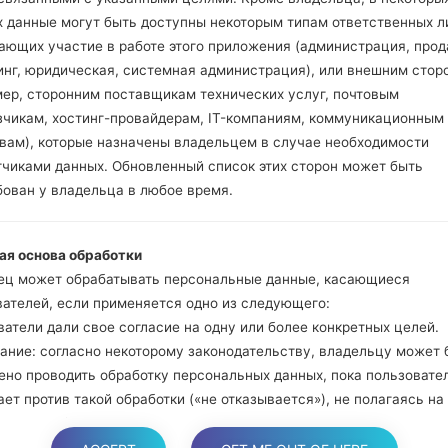
и Bixbi.
х данные могут быть доступны некоторым типам ответственных л
Нажмите и удер
ающих участие в работе этого приложения (администрация, прод
громкости. Подклю
инг, юридическая, системная администрация), или внешним стор
кабель.
мер, сторонним поставщикам технических услуг, почтовым
Нажмите и удержи
зчикам, хостинг-провайдерам, IT-компаниям, коммуникационным
и домой.
твам), которые назначены владельцем в случае необходимости
Подключите US
тчиками данных. Обновленный список этих сторон может быть
уменьшение звука и B
бован у владельца в любое время.
Нажмите и уде
увеличения громкос
ая основа обработки
Далее подключите
ец может обрабатывать персональные данные, касающиеся
должна определить
вателей, если применяется одно из следующего:
появится на экране.
атели дали свое согласие на одну или более конкретных целей.
Укажите только "F.Re
ание: согласно некоторому законодательству, владельцу может 
В конце нажмите к
ено проводить обработку персональных данных, пока пользовате
перезагрузится и от
ет против такой обработки («не отказывается»), не полагаясь на
е или любое другое из следующих правовых оснований. Это, одна
яется, когда обработка персональных данных является предмето