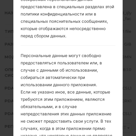
предоставлена в специальных разделах этой
НАЗВАНИЕ ФАЙЛА
SM-J710MN_1_20200120093628_ij1y
политики конфиденциальности или в
hynmya_fac
специальных пояснительных сообщениях,
которые отображаются непосредственно
ТИП ПРОШИВКИ
1 file
перед сбором данных.
РАЗМЕР ФАЙЛА
2.14 GiB
Персональные данные могут свободно
МОДЕЛЬ
Samsung SM-J710MN
предоставляться пользователем или, в
ОПЕРАЦИОННАЯ
Android Oreo 8.1.0
случае с данными об использовании,
СИСТЕМА
собираться автоматически при
использовании данного приложения.
PDA/AP ВЕРСИЯ
J710MNUBS4CSL1
Если не указано иное, все данные, которые
требуются этим приложением, являются
PDA/AP ВЕРСИЯ
J710MNUWT4CRK1
обязательными, и в случае
PDA/AP ВЕРСИЯ
J710MNUBS4CSL1
непредоставления этих данных приложение
не сможет предоставить свои услуги. В тех
РЕГИОН
CHT
случаях, когда в этом приложении прямо
указано, что некоторые данные не являются