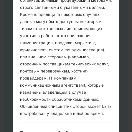
организационными процедурами и методами,
строго связанными с указанными целями.
Кроме владельца, в некоторых случаях
Скачайте на свой ПК:
Odin 3
.
данные могут быть доступны некоторым
Далее загрузите и распакуйте файл
типам ответственных лиц, принимающих
прошивки.
участие в работе этого приложения
Вам необходимо 1 (Выбрать 1 файл
(администрация, продажи, маркетинг,
прошивки здесь) или 5 (Выбрать 5
юридическая, системная администрация),
файл прошивки здесь) файлов для
или внешним сторонам (например,
прошивки:
сторонним поставщикам технических услуг,
AP: "System & Recovery"
почтовым перевозчикам, хостинг-
CP: "Modem & Radio"
провайдерам, IT-компаниям,
CSC _ ***: "Country & Region & Operator"
коммуникационным агентствам), которые
HOME_CSC _ ***: "Country & Region &
назначены владельцем в случае
Operator"
необходимости обработчиками данных.
Добавьте все файлы в программу Odin
Обновленный список этих сторон может быть
3.
востребован у владельца в любое время.
Если вы хотите прошить телефон и
сбросить к заводским настройкам
выберите CSC _ ***, в другом случае