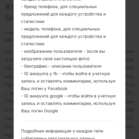
#125309 ДЛЯ SM-J710MN -
- бренд телефона, для специальных
предложений для каждого устройства и
SAMSUNGGALAXY J7 2016
статистики
- модель телефона, для специальных
Главная
→
Galaxy J7 2016
→
SamsungSM-J710MN
→
предложений для каждого устройства и
SM-J710MN_1_20200120093628_ij1yhynmya_fac.zip
статистики
Загрузите последнее обновление прошивки
- изображение пользователя - (если вы
загрузите свое настоящее фото)
для Samsung Galaxy J7 2016, но не забудьте
- биографию - описание пользователя
проверить, соответствует ли номер модели
- ID аккаунта у fb - чтобы войти в учетную
вашего смартфона указанному SM-J710MN. Код
запись и оставлять комментарии, используя
прошивки CHT для CHILE. Продукт поставляется
Ваш логин у Facebook
с версией PDA J710MNUBS4CSL1 и версия CSC
- ID аккаунта google - чтобы войти в учетную
J710MNUWT4CRK1, MODEM версия
запись и оставлять комментарии, используя
J710MNUBS4CSL1. Версия операционной
Ваш логин Google
системы данной прошивки Android Oreo 8.1.0.
Подробная инструкция, как прошить стоковую
Подробная информация о каждом типе
прошивку на устройства Samsung
здесь
собираемых персональных данных