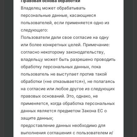
Правовая основа обработки
выберите HOME_CSC _ *** для
Владелец может обрабатывать
сохранения Ваших данных.
персональные данные, касающиеся
Теперь выключите устройство и
пользователей, если применяется одно из
войдите в "Download" режим. Все
следующего:
методы как это сделать:
Пользователи дали свое согласие на одну
Нажмите и удерживайте клавиши:
или более конкретных целей. Примечание:
питание, громкости и Bixbi.
согласно некоторому законодательству,
Нажмите и удерживайте клавиши:
владельцу может быть разрешено проводить
регулировки громкости. Подключив
обработку персональных данных, пока
телефон к ПК используя USB кабель.
пользователь не выступает против такой
Нажмите и удерживайте клавиши:
обработки («не отказывается»), не полагаясь
питание, громкости и домой.
на согласие или любое другое из следующих
Подключите USB кабель и нажмите
правовых оснований. Это, однако, не
клавиши: уменьшение звука и Bixbi.
применяется, когда обработка персональных
Нажмите и удерживайте клавиши:
данных является предметом Закона ЕС о
питания и увеличения громкости
защите данных;
Далее подключите к компьютеру,
предоставление данных необходимо для
программа Odin должна определить
выполнения соглашения с пользователем и/
Ваш девайс и "COM port number"