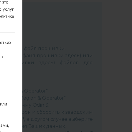
 это
ю услуг
олитике
:
Odin 3
.
ретьих
аспакуйте файл прошивки.
Выбрать 1 файл прошивки здесь) или
на
йл прошивки здесь) файлов для
ery"
"
& Region & Operator"
ountry & Region & Operator"
 или
в программу Odin 3.
ить телефон и сбросить к заводским
 CSC _ ***, в другом случае выберите
дами,
сохранения Ваших данных.