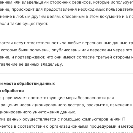
ением или владельцами сторонних сервисов, которые использует
ение, происходит для предоставления необходимых пользовател
Инструкции
нение к любым другим целям, описанным в этом документе и в п
 если такие существуют.
Скачайте на свой ПК
ватели несут ответственность за любые персональные данные т
Далее загрузите и р
 которые были получены, опубликованы или пересланы через это
Вам необходимо 1 (
ние, и подтверждают, что они имеют согласие третьей стороны 
5 (Выбрать 5 фа
тавление её данных владельцу.
прошивки:
AP: "System & Recov
 и место обработки данных
CP: "Modem & Radio
 обработки
CSC _ ***: "Country 
ец принимает соответствующие меры безопасности для
HOME_CSC _ ***: "C
вращения несанкционированного доступа, раскрытия, изменения
Добавьте все файлы 
ционированного уничтожения данных.
Если вы хотите прош
тка данных осуществляется с помощью компьютеров и/или IT-
настройкам выберите
ментов в соответствии с организационными процедурами и мето
HOME_CSC _ *** для 