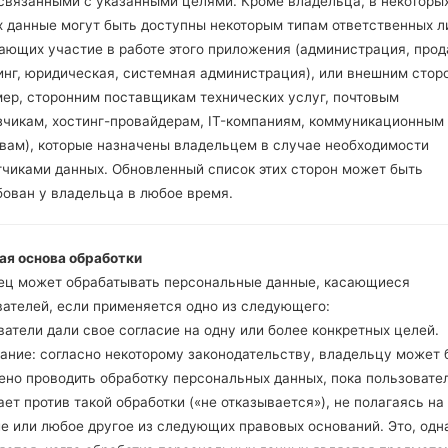
 связанными с указанными целями. Кроме владельца, в некоторы
Теперь выключите у
х данные могут быть доступны некоторым типам ответственных л
режим. Все методы ка
ающих участие в работе этого приложения (администрация, прод
Нажмите и удержи
инг, юридическая, системная администрация), или внешним стор
и Bixbi.
мер, сторонним поставщикам технических услуг, почтовым
Нажмите и удер
зчикам, хостинг-провайдерам, IT-компаниям, коммуникационным
громкости. Подклю
твам), которые назначены владельцем в случае необходимости
кабель.
тчиками данных. Обновленный список этих сторон может быть
Нажмите и удержи
бован у владельца в любое время.
и домой.
Подключите US
уменьшение звука и B
ая основа обработки
Нажмите и уде
ец может обрабатывать персональные данные, касающиеся
увеличения громкос
вателей, если применяется одно из следующего:
Далее подключите
атели дали свое согласие на одну или более конкретных целей.
должна определить
ание: согласно некоторому законодательству, владельцу может 
появится на экране.
ено проводить обработку персональных данных, пока пользовате
Укажите только "F.Re
ет против такой обработки («не отказывается»), не полагаясь на
В конце нажмите к
е или любое другое из следующих правовых оснований. Это, одна
перезагрузится и от