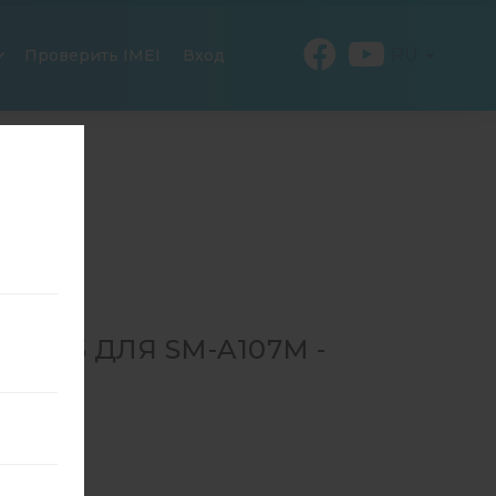
RU
Проверить IMEI
Вход
535 ДЛЯ SM-A107M -