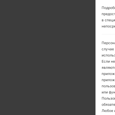
Подроб
предос
в спец
непоср
Персон
случае
исполь
Если не
являют
приложе
прилож
пользов
или фу
Пользо
обязат
Любое и