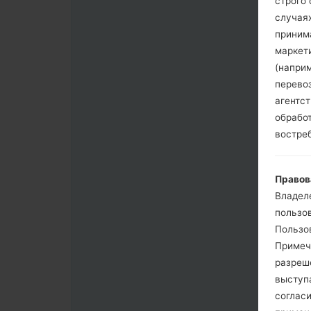
строго
случая
приним
маркет
(напри
перево
агентс
обрабо
востре
Правов
Владел
пользо
Пользов
Примеч
разреш
выступа
согласи