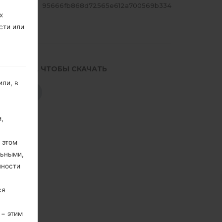
ЕШ
95666fb868d72565e612a700569b334
х
сти или
.НАЖМИТЕ, ЧТОБЫ СКАЧАТЬ
ли, в
СКАЧАТЬ
,
 этом
льными,
пности
ся
 − этим