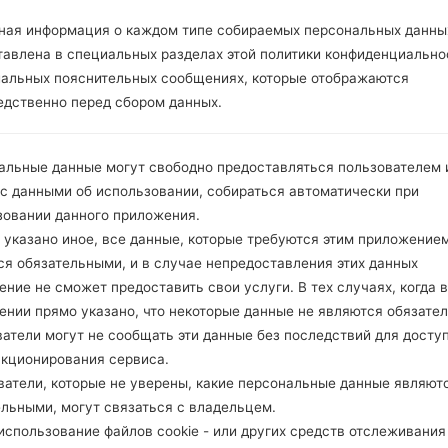
ОПИСАНИЕ
Movistar, ENTEL, Claro, GTD M
Х
ovil, Viva, entel movil, Tigo, virgi
ная информация о каждом типе собираемых персональных данны
n mobile, GTEL Netline, VTR, N
тавлена в специальных разделах этой политики конфиденциально
extel, Falabella
иальных пояснительных сообщениях, которые отображаются
едственно перед сбором данных.
1.ПРОВЕРИТЬ НАЛИЧИЕ RECAPTCHA
2
альные данные могут свободно предоставляться пользователем и
 с данными об использовании, собираться автоматически при
зовании данного приложения.
 указано иное, все данные, которые требуются этим приложением
ся обязательными, и в случае непредоставления этих данных
ние не сможет предоставить свои услуги. В тех случаях, когда в
ении прямо указано, что некоторые данные не являются обязате
атели могут не сообщать эти данные без последствий для досту
нкционирования сервиса.
ватели, которые не уверены, какие персональные данные являют
ельными, могут связаться с владельцем.
спользование файлов cookie - или других средств отслеживания