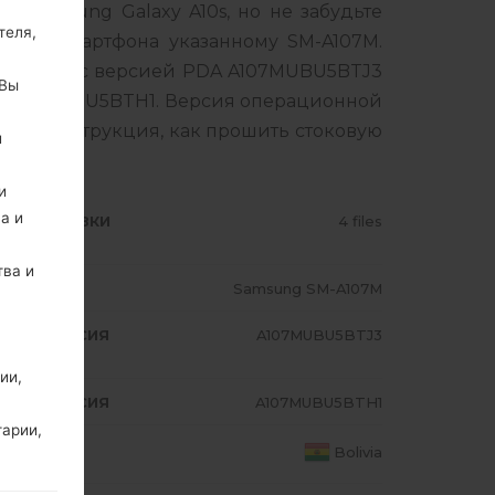
 Samsung Galaxy A10s, но не забудьте
теля,
ашего смартфона указанному SM-A107M.
авляется с версией PDA A107MUBU5BTJ3
 Вы
 A107MUBU5BTH1. Версия операционной
бная инструкция, как прошить стоковую
й
и
а и
ИП ПРОШИВКИ
4 files
тва и
ОДЕЛЬ
Samsung SM-A107M
A/AP ВЕРСИЯ
A107MUBU5BTJ3
ии,
A/AP ВЕРСИЯ
A107MUBU5BTH1
тарии,
ТРАНА
Bolivia