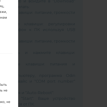
х
стройство и войдите в "Download"
иц,
к это сделать:
ажи,
вайте клавиши: питание, громкости
онам
живайте клавиши: регулировки
чив телефон к ПК используя USB
вайте клавиши: питание, громкости
B кабель и нажмите клавиши:
ixbi.
рживайте клавиши: питания и
ти
 к компьютеру, программа Odin
 Ваш девайс и "COM port number"
быть
ль не
set" время и "Auto-Reboot".
нопку "Start". Ваше устройство
ко, не
соединится от ПК.