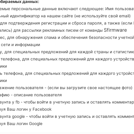
обираемых данных:
Загрузите последнее обновление прошивки для
емые персональные данные включают следующее: Имя пользова
проверить, соответствует ли номер модели в
ный идентификатор на нашем сайте (не используйте свой email)
Код прошивки BVO для BOLIVIA. Продукт пост
, для подтверждения регистрации и сброса пароля, а также (если
и версия CSC A107MOWO5BTJ2, MODEM версия
Sfirmware
ались) для рассылки рекламных писем от команды
системы данной прошивки Android Q 10. Подро
рес, для обнаружения спама и обеспечения безопасности учетно
прошивку на устройства Samsung
здесь
, сети и информации
ну, для специальных предложений для каждой страны и статистик
д телефона, для специальных предложений для каждого устройств
НАЗВАНИЕ ФАЙЛА
SM-A107M_1_20201016235804_
Т
odlqda85af_fac
тики
ль телефона, для специальных предложений для каждого устройс
РАЗМЕР ФАЙЛА
2.46 GiB
М
тики
ажение пользователя - (если вы загрузите свое настоящее фото)
ОПЕРАЦИОННАЯ
Android Q 10
PD
афию - описание пользователя
СИСТЕМА
каунта у fb - чтобы войти в учетную запись и оставлять комментар
PDA/AP ВЕРСИЯ
A107MOWO5BTJ2
PD
зуя Ваш логин у Facebook
каунта google - чтобы войти в учетную запись и оставлять коммен
РЕГИОН
С
BVO
зуя Ваш логин Google