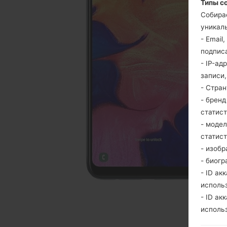
Типы с
Собира
уникаль
- Email
подпис
- IP-ад
записи
- Стра
- брен
статис
- моде
статис
- изобр
- биогр
- ID ак
исполь
- ID ак
исполь