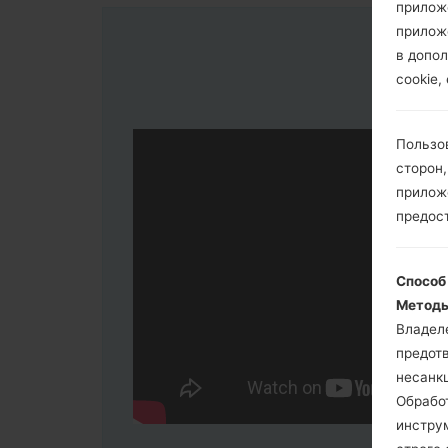
прилож
прилож
в допол
cookie,
Пользо
сторон,
приложе
предос
Способ
Методы
Владел
предот
несанк
Обрабо
инстру