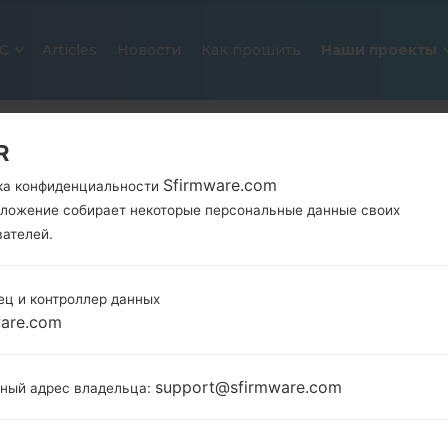
С
Articles
Новости
Как прошить
Наши проекты
R
Sfirmware.com
ка конфиденциальности
иложение собирает некоторые персональные данные своих
вателей.
ец и контроллер данных
ОФИЦИАЛЬНАЯ ПРОШИВКА #189
ware.com
SAMSUNGGALAXY A10S
support@sfirmware.com
тный адрес владельца:
Главная
→
Galaxy A10s
→
SamsungSM-A107M
→
SM-
A107M_1_20201016235804_odlqda85af_fac.zip