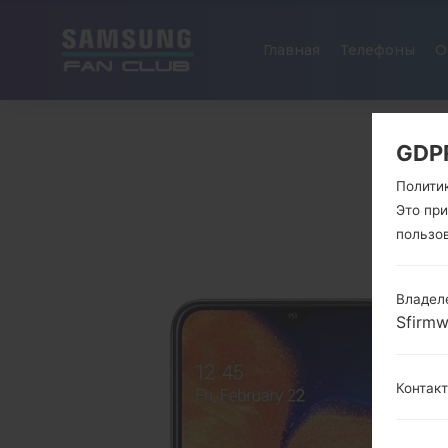
Главная
Телефоны
О
GDP
Полити
Это пр
пользо
Владел
Sfirm
Контак