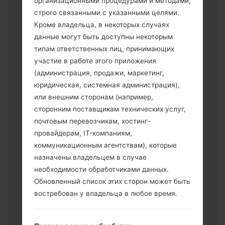
организационными процедурами и методами,
строго связанными с указанными целями.
Кроме владельца, в некоторых случаях
Скачайте на свой ПК:
Odin 3
.
данные могут быть доступны некоторым
Далее загрузите и распакуйте файл
типам ответственных лиц, принимающих
прошивки.
участие в работе этого приложения
Вам необходимо 1 (Выбрать 1 файл
(администрация, продажи, маркетинг,
прошивки здесь) или 5 (Выбрать 5
юридическая, системная администрация),
файл прошивки здесь) файлов для
или внешним сторонам (например,
прошивки:
сторонним поставщикам технических услуг,
AP: "System & Recovery"
почтовым перевозчикам, хостинг-
CP: "Modem & Radio"
провайдерам, IT-компаниям,
CSC _ ***: "Country & Region & Operator"
коммуникационным агентствам), которые
HOME_CSC _ ***: "Country & Region &
назначены владельцем в случае
Operator"
необходимости обработчиками данных.
Добавьте все файлы в программу Odin
Обновленный список этих сторон может быть
3.
востребован у владельца в любое время.
Если вы хотите прошить телефон и
сбросить к заводским настройкам
выберите CSC _ ***, в другом случае