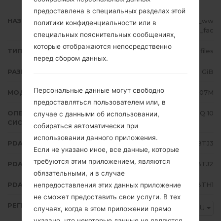
предоставлена в специальных разделах этой
НАЗВАНИЕ ФАЙЛА
SM-A107M_1_20201024084804_ww
политики конфиденциальности или в
fbi6tqle_fac
специальных пояснительных сообщениях,
которые отображаются непосредственно
ТИП ПРОШИВКИ
4 files
перед сбором данных.
РАЗМЕР ФАЙЛА
2.43 GiB
Персональные данные могут свободно
МОДЕЛЬ
Samsung SM-A107M
предоставляться пользователем или, в
ОПЕРАЦИОННАЯ
Android Q 10
случае с данными об использовании,
СИСТЕМА
собираться автоматически при
использовании данного приложения.
PDA/AP ВЕРСИЯ
A107MUBU5BTJ3
Если не указано иное, все данные, которые
требуются этим приложением, являются
PDA/AP ВЕРСИЯ
A107MOWM5BTJ2
обязательными, и в случае
PDA/AP ВЕРСИЯ
A107MUBU5BTH1
непредоставления этих данных приложение
не сможет предоставить свои услуги. В тех
РЕГИОН
CGU
случаях, когда в этом приложении прямо
указано, что некоторые данные не являются