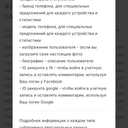
#199025 ДЛЯ SM-A107M -
- бренд телефона, для специальных
предложений для каждого устройства и
SAMSUNGGALAXY A10S
статистики
- модель телефона, для специальных
Главная
→
Galaxy A10s
→
SamsungSM-A107M
→
SM-
предложений для каждого устройства и
A107M_1_20201024084804_wwfbi6tqle_fac.zip
статистики
Загрузите последнее обновление прошивки
- изображение пользователя - (если вы
загрузите свое настоящее фото)
для Samsung Galaxy A10s, но не забудьте
- биографию - описание пользователя
проверить, соответствует ли номер модели
- ID аккаунта у fb - чтобы войти в учетную
вашего смартфона указанному SM-A107M. Код
запись и оставлять комментарии, используя
прошивки CGU для GUATEMALA. Продукт
Ваш логин у Facebook
поставляется с версией PDA A107MUBU5BTJ3 и
- ID аккаунта google - чтобы войти в учетную
версия CSC A107MOWM5BTJ2, MODEM версия
запись и оставлять комментарии, используя
A107MUBU5BTH1. Версия операционной
Ваш логин Google
системы данной прошивки Android Q 10.
Подробная инструкция, как прошить стоковую
Подробная информация о каждом типе
прошивку на устройства Samsung
здесь
собираемых персональных данных