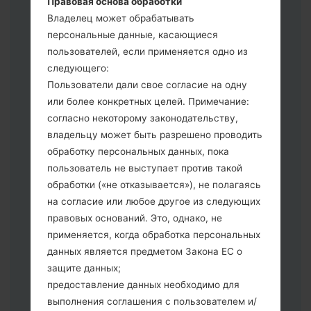
Правовая основа обработки
выберите HOME_CSC _ *** для
Владелец может обрабатывать
сохранения Ваших данных.
персональные данные, касающиеся
Теперь выключите устройство и
пользователей, если применяется одно из
войдите в "Download" режим. Все
следующего:
методы как это сделать:
Пользователи дали свое согласие на одну
Нажмите и удерживайте клавиши:
или более конкретных целей. Примечание:
питание, громкости и Bixbi.
согласно некоторому законодательству,
Нажмите и удерживайте клавиши:
владельцу может быть разрешено проводить
регулировки громкости. Подключив
обработку персональных данных, пока
телефон к ПК используя USB кабель.
пользователь не выступает против такой
Нажмите и удерживайте клавиши:
обработки («не отказывается»), не полагаясь
питание, громкости и домой.
на согласие или любое другое из следующих
Подключите USB кабель и нажмите
правовых оснований. Это, однако, не
клавиши: уменьшение звука и Bixbi.
применяется, когда обработка персональных
Нажмите и удерживайте клавиши:
данных является предметом Закона ЕС о
питания и увеличения громкости
защите данных;
Далее подключите к компьютеру,
предоставление данных необходимо для
программа Odin должна определить
выполнения соглашения с пользователем и/
Ваш девайс и "COM port number"