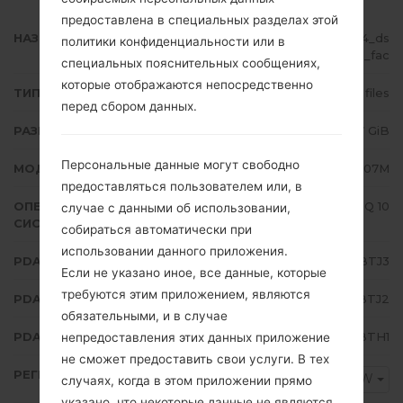
предоставлена в специальных разделах этой
НАЗВАНИЕ ФАЙЛА
SM-A107M_1_20201024083904_ds
политики конфиденциальности или в
m3f5995l_fac
специальных пояснительных сообщениях,
которые отображаются непосредственно
ТИП ПРОШИВКИ
4 files
перед сбором данных.
РАЗМЕР ФАЙЛА
3.07 GiB
Персональные данные могут свободно
МОДЕЛЬ
Samsung SM-A107M
предоставляться пользователем или, в
ОПЕРАЦИОННАЯ
Android Q 10
случае с данными об использовании,
СИСТЕМА
собираться автоматически при
использовании данного приложения.
PDA/AP ВЕРСИЯ
A107MUBU5BTJ3
Если не указано иное, все данные, которые
требуются этим приложением, являются
PDA/AP ВЕРСИЯ
A107MOWE5BTJ2
обязательными, и в случае
PDA/AP ВЕРСИЯ
A107MUBU5BTH1
непредоставления этих данных приложение
не сможет предоставить свои услуги. В тех
РЕГИОН
CWW
случаях, когда в этом приложении прямо
указано, что некоторые данные не являются