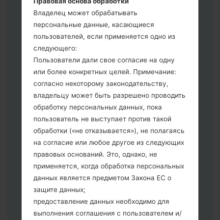
Правовая основа обработки
выберите HOME_CSC _ *** для
Владелец может обрабатывать
сохранения Ваших данных.
персональные данные, касающиеся
Теперь выключите устройство и
пользователей, если применяется одно из
войдите в "Download" режим. Все
следующего:
методы как это сделать:
Пользователи дали свое согласие на одну
Нажмите и удерживайте клавиши:
или более конкретных целей. Примечание:
питание, громкости и Bixbi.
согласно некоторому законодательству,
Нажмите и удерживайте клавиши:
владельцу может быть разрешено проводить
регулировки громкости. Подключив
обработку персональных данных, пока
телефон к ПК используя USB кабель.
пользователь не выступает против такой
Нажмите и удерживайте клавиши:
обработки («не отказывается»), не полагаясь
питание, громкости и домой.
на согласие или любое другое из следующих
Подключите USB кабель и нажмите
правовых оснований. Это, однако, не
клавиши: уменьшение звука и Bixbi.
применяется, когда обработка персональных
Нажмите и удерживайте клавиши:
данных является предметом Закона ЕС о
питания и увеличения громкости
защите данных;
Далее подключите к компьютеру,
предоставление данных необходимо для
программа Odin должна определить
выполнения соглашения с пользователем и/
Ваш девайс и "COM port number"