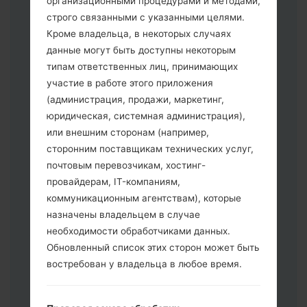
организационными процедурами и методами,
строго связанными с указанными целями.
Кроме владельца, в некоторых случаях
Скачайте на свой ПК:
Odin 3
.
данные могут быть доступны некоторым
Далее загрузите и распакуйте файл
типам ответственных лиц, принимающих
прошивки.
участие в работе этого приложения
Вам необходимо 1 (Выбрать 1 файл
(администрация, продажи, маркетинг,
прошивки здесь) или 5 (Выбрать 5
юридическая, системная администрация),
файл прошивки здесь) файлов для
или внешним сторонам (например,
прошивки:
сторонним поставщикам технических услуг,
AP: "System & Recovery"
почтовым перевозчикам, хостинг-
CP: "Modem & Radio"
провайдерам, IT-компаниям,
CSC _ ***: "Country & Region & Operator"
коммуникационным агентствам), которые
HOME_CSC _ ***: "Country & Region &
назначены владельцем в случае
Operator"
необходимости обработчиками данных.
Добавьте все файлы в программу Odin
Обновленный список этих сторон может быть
3.
востребован у владельца в любое время.
Если вы хотите прошить телефон и
сбросить к заводским настройкам
выберите CSC _ ***, в другом случае