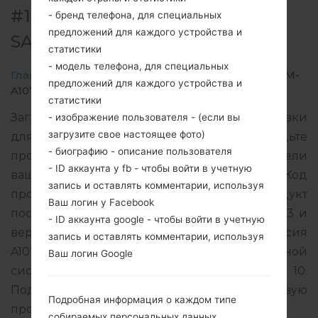
#199033 ДЛЯ SM-A107M -
- бренд телефона, для специальных
предложений для каждого устройства и
SAMSUNGGALAXY A10S
статистики
- модель телефона, для специальных
Главная
→
Galaxy A10s
→
SamsungSM-A107M
→
SM-
предложений для каждого устройства и
A107M_1_20201024083904_dsm3f5995l_fac.zip
статистики
Загрузите последнее обновление прошивки
- изображение пользователя - (если вы
загрузите свое настоящее фото)
для Samsung Galaxy A10s, но не забудьте
- биографию - описание пользователя
проверить, соответствует ли номер модели
- ID аккаунта у fb - чтобы войти в учетную
вашего смартфона указанному SM-A107M. Код
запись и оставлять комментарии, используя
прошивки CWW для JAMAICA. Продукт
Ваш логин у Facebook
поставляется с версией PDA A107MUBU5BTJ3 и
- ID аккаунта google - чтобы войти в учетную
версия CSC A107MOWE5BTJ2, MODEM версия
запись и оставлять комментарии, используя
A107MUBU5BTH1. Версия операционной
Ваш логин Google
системы данной прошивки Android Q 10.
Подробная инструкция, как прошить стоковую
Подробная информация о каждом типе
прошивку на устройства Samsung
здесь
собираемых персональных данных