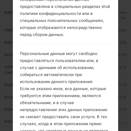
предоставлена в специальных разделах этой
НАЗВАНИЕ ФАЙЛА
SM-A107M_1_20201024084804_ww
политики конфиденциальности или в
fbi6tqle_fac
специальных пояснительных сообщениях,
которые отображаются непосредственно
ТИП ПРОШИВКИ
4 files
перед сбором данных.
РАЗМЕР ФАЙЛА
2.43 GiB
Персональные данные могут свободно
МОДЕЛЬ
Samsung SM-A107M
предоставляться пользователем или, в
ОПЕРАЦИОННАЯ
Android Q 10
случае с данными об использовании,
СИСТЕМА
собираться автоматически при
использовании данного приложения.
PDA/AP ВЕРСИЯ
A107MUBU5BTJ3
Если не указано иное, все данные, которые
требуются этим приложением, являются
PDA/AP ВЕРСИЯ
A107MOWM5BTJ2
обязательными, и в случае
PDA/AP ВЕРСИЯ
A107MUBU5BTH1
непредоставления этих данных приложение
не сможет предоставить свои услуги. В тех
РЕГИОН
TGP
случаях, когда в этом приложении прямо
указано, что некоторые данные не являются