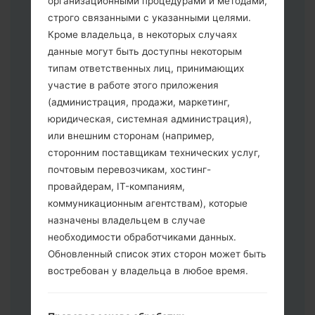
организационными процедурами и методами,
строго связанными с указанными целями.
Кроме владельца, в некоторых случаях
Скачайте на свой ПК:
Odin 3
.
данные могут быть доступны некоторым
Далее загрузите и распакуйте файл
типам ответственных лиц, принимающих
прошивки.
участие в работе этого приложения
Вам необходимо 1 (Выбрать 1 файл
(администрация, продажи, маркетинг,
прошивки здесь) или 5 (Выбрать 5
юридическая, системная администрация),
файл прошивки здесь) файлов для
или внешним сторонам (например,
прошивки:
сторонним поставщикам технических услуг,
AP: "System & Recovery"
почтовым перевозчикам, хостинг-
CP: "Modem & Radio"
провайдерам, IT-компаниям,
CSC _ ***: "Country & Region & Operator"
коммуникационным агентствам), которые
HOME_CSC _ ***: "Country & Region &
назначены владельцем в случае
Operator"
необходимости обработчиками данных.
Добавьте все файлы в программу Odin
Обновленный список этих сторон может быть
3.
востребован у владельца в любое время.
Если вы хотите прошить телефон и
сбросить к заводским настройкам
выберите CSC _ ***, в другом случае