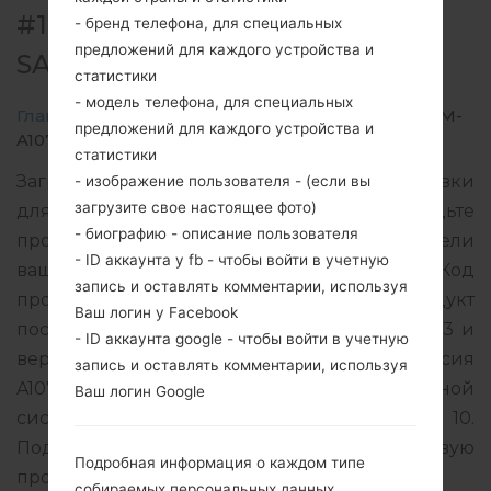
#199396 ДЛЯ SM-A107M -
- бренд телефона, для специальных
предложений для каждого устройства и
SAMSUNGGALAXY A10S
статистики
- модель телефона, для специальных
Главная
→
Galaxy A10s
→
SamsungSM-A107M
→
SM-
предложений для каждого устройства и
A107M_1_20201024084804_wwfbi6tqle_fac.zip
статистики
Загрузите последнее обновление прошивки
- изображение пользователя - (если вы
загрузите свое настоящее фото)
для Samsung Galaxy A10s, но не забудьте
- биографию - описание пользователя
проверить, соответствует ли номер модели
- ID аккаунта у fb - чтобы войти в учетную
вашего смартфона указанному SM-A107M. Код
запись и оставлять комментарии, используя
прошивки TGP для PARAGUAY. Продукт
Ваш логин у Facebook
поставляется с версией PDA A107MUBU5BTJ3 и
- ID аккаунта google - чтобы войти в учетную
версия CSC A107MOWM5BTJ2, MODEM версия
запись и оставлять комментарии, используя
A107MUBU5BTH1. Версия операционной
Ваш логин Google
системы данной прошивки Android Q 10.
Подробная инструкция, как прошить стоковую
Подробная информация о каждом типе
прошивку на устройства Samsung
здесь
собираемых персональных данных