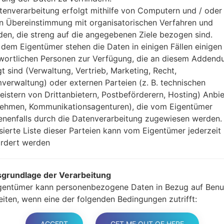
Jetzt schalten Sie das
tenverarbeitung erfolgt mithilfe von Computern und / oder 
Modus. Alle Methoden,
in Übereinstimmung mit organisatorischen Verfahren und
Halten Sie die Po
en, die streng auf die angegebenen Ziele bezogen sind.
gedrückt.
dem Eigentümer stehen die Daten in einigen Fällen einigen
Halten Sie Lauter- 
wortlichen Personen zur Verfügung, die an diesem Adden
Sie das Telefon mit e
gt sind (Verwaltung, Vertrieb, Marketing, Recht,
Halten Sie die Powe
verwaltung) oder externen Parteien (z. B. technischen
Schließen Sie das U
leistern von Drittanbietern, Postbeförderern, Hosting) Anbiet
und Bixbi-Tasten gedr
ehmen, Kommunikationsagenturen), die vom Eigentümer
Halten Sie die Powe
nenfalls durch die Datenverarbeitung zugewiesen werden.
Dann schließen Sie d
isierte Liste dieser Parteien kann vom Eigentümer jederzeit
Odin erkennt Ihr Ge
rdert werden
dem Bildschirm angeze
Geben Sie nur die „F. 
grundlage der Verarbeitung
Zum Schluss klicken Si
gentümer kann personenbezogene Daten in Bezug auf Benu
gestartet und von PC 
eiten, wenn eine der folgenden Bedingungen zutrifft:
er haben ihre Zustimmung zu einem oder mehreren bestim
n gegeben. Hinweis: Gemäß einigen Gesetzen kann der
ACCEPT
GET ME OUT OF HERE