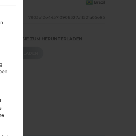
S LAND
Brazil
ASH
7903e12e445710906327a1f521a05e85
en
.DRÜCKEN SIE ZUM HERUNTERLADEN
HERUNTERLADEN
g
ben
t
s
ne