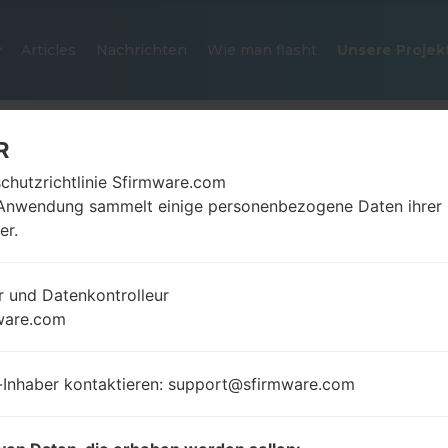
Articles
Nachrichten
Wie man flasht
Unsere Projek
R
chutzrichtlinie Sfirmware.com
Anwendung sammelt einige personenbezogene Daten ihrer
er.
r und Datenkontrolleur
OFFIZIELLER FIRMWARE #24868
ware.com
SAMSUNGGALAXY POCKET NEO
-Inhaber kontaktieren: support@sfirmware.com
Startseite
→
Galaxy Pocket Neo
→
SamsungGT-S5310
S5310B_1_20150924092727_qdal4rjztq_fac.zip