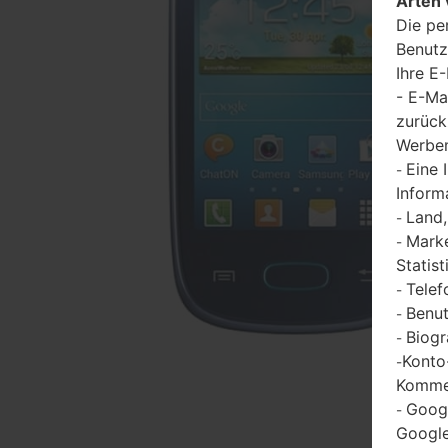
Arten 
Die pe
Benutz
Ihre E
- E-Ma
zurück
Werbem
Eine 
-
Inform
Land,
-
Marke
-
Statist
Telef
-
Benut
-
Biogr
-
Konto
-
Kommen
Goog
-
Google