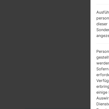
Ausfüh
person
dieser
Sonder
angeze
Person
gestel
werden
Sofern
erford
Verfüg
erbrin
einige
Auswir
Dienst