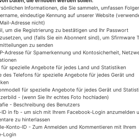
von Daten, die erhoben werden sollen:
Laden Sie das neueste Firmware-Update für
rsönlichen Informationen, die Sie sammeln, umfassen Folge
Vergessen Sie jedoch nicht zu überprüfen, ob 
ername, eindeutige Kennung auf unserer Website (verwend
angegebenen GT-S5310B entspricht. Der Firmware-
-Mail-Adresse nicht)
mit der PDA-Version S5310BVJANA1 und CSC-
il, um die Registrierung zu bestätigen und Ihr Passwort
S5310BVJANA1 geliefert. Die Betriebssystemvers
zusetzen, und (falls Sie ein Abonnent sind), um Sfirmware
itteilungen zu senden
Jelly Bean 4.1.2. Detalierte Anleitung, wie man d
IP-Adresse für Spamerkennung und Kontosicherheit, Netzw
geflascht wird,
gibt es hier
ationen
 für spezielle Angebote für jedes Land und Statistiken
DATEINAME
GT-S5310B_1_20150924092727
FI
 des Telefons für spezielle Angebote für jedes Gerät und
_qdal4rjztq_fac
iken
onmodell für spezielle Angebote für jedes Gerät und Statist
DATEIGRÖSSE
552.03 MiB
M
zerbild - (wenn Sie Ihr echtes Foto hochladen)
OS
Android Jelly Bean 4.1.2
PD
afie - Beschreibung des Benutzers
A
-ID in fb - um sich mit Ihrem Facebook-Login anzumelden 
tare zu hinterlassen
CSC AUSFÜHRUNG
S5310BZTAANA1
M
le-Konto-ID - Zum Anmelden und Kommentieren mit Ihrem
A
-Login