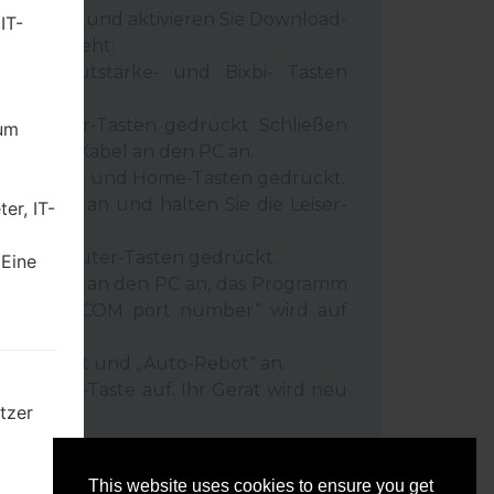
 Gerät aus und aktivieren Sie Download-
IT-
 wie es geht:
wer-, Lautstärke- und Bixbi- Tasten
und Leiser-Tasten gedrückt. Schließen
dum
inem USB-Kabel an den PC an.
r-, Lauter- und Home-Tasten gedrückt.
SB-Kabel an und halten Sie die Leiser-
er, IT-
ückt.
r- und Lauter-Tasten gedrückt.
 Eine
as Telefon an den PC an, das Programm
rät und „COM port number“ wird auf
igt.
Reset”-Zeit und „Auto-Rebot“ an.
e „Start“-Taste auf. Ihr Gerät wird neu
tzer
getrennt.
mten
This website uses cookies to ensure you get