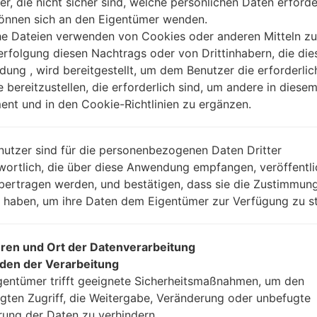
er, die nicht sicher sind, welche persönlichen Daten erforde
können sich an den Eigentümer wenden.
Anleitung
he Dateien verwenden von Cookies oder anderen Mitteln zu
rfolgung diesen Nachtrags oder von Drittinhabern, die die
ung , wird bereitgestellt, um dem Benutzer die erforderlic
e bereitzustellen, die erforderlich sind, um andere in diese
Laden Sie auf Ihren P
nt und in den Cookie-Richtlinien zu ergänzen.
Dann laden Sie die F
Sie sie.
Sie brauchen 1(wählen
nutzer sind für die personenbezogenen Daten Dritter
(wählen Sie 5 Firmwar
wortlich, die über diese Anwendung empfangen, veröffentli
AP: „System & Reco
bertragen werden, und bestätigen, dass sie die Zustimmung
CP: „Modem & Radio
n haben, um ihre Daten dem Eigentümer zur Verfügung zu st
CSC_***: „Country &
HOME_CSC_***: „Cou
Fügen Sie dem Progra
ren und Ort der Datenverarbeitung
Wenn Sie das T
den der Verarbeitung
Werkseinstellungen
gentümer trifft geeignete Sicherheitsmaßnahmen, um den
CSC_***, in einem an
gten Zugriff, die Weitergabe, Veränderung oder unbefugte
Ihre Daten zu speiche
rung der Daten zu verhindern.