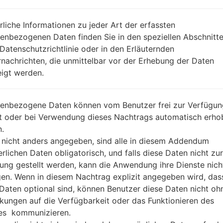
REGION
DA
ZTA
rliche Informationen zu jeder Art der erfassten
BESCHREIBUNG
Claro
H
enbezogenen Daten finden Sie in den speziellen Abschnitt
 Datenschutzrichtlinie oder in den Erläuternden
nachrichten, die unmittelbar vor der Erhebung der Daten
1.ÜBERPRÜFEN SIE AUF RECAPTCHA
2
igt werden.
enbezogene Daten können vom Benutzer frei zur Verfügun
lt oder bei Verwendung dieses Nachtrags automatisch erho
.
 nicht anders angegeben, sind alle in diesem Addendum
erlichen Daten obligatorisch, und falls diese Daten nicht zur
ung gestellt werden, kann die Anwendung ihre Dienste nich
gen. Wenn in diesem Nachtrag explizit angegeben wird, das
 Daten optional sind, können Benutzer diese Daten nicht oh
kungen auf die Verfügbarkeit oder das Funktionieren des
es kommunizieren.