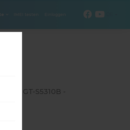
DE
te
IMEI testen
Einloggen
 FÜR GT-S5310B -
B
→
GT-