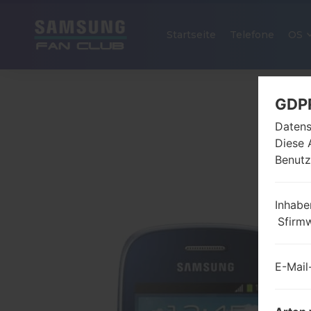
Startseite
Telefone
OS
GDP
Datens
Diese 
Benutz
Inhabe
Sfirm
E-Mail