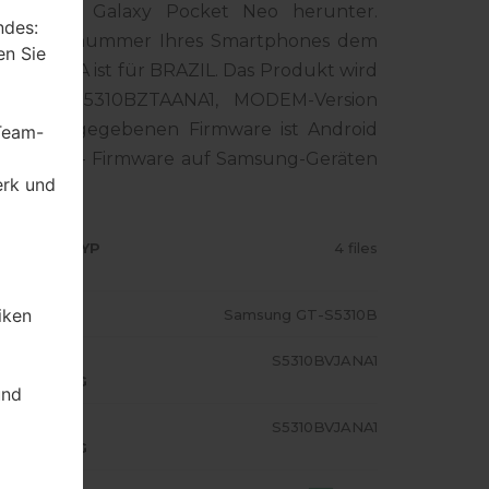
 Samsung Galaxy Pocket Neo herunter.
ndes:
die Modellnummer Ihres Smartphones dem
en Sie
Code ZTA ist für BRAZIL. Das Produkt wird
Version S5310BZTAANA1, MODEM-Version
ion der angegebenen Firmware ist Android
 Team-
ie Standart - Firmware auf Samsung-Geräten
erk und
RMWARE TYP
4 files
iken
ODELL
Samsung GT-S5310B
A/AP
S5310BVJANA1
USFÜHRUNG
und
ODEM/CP
S5310BVJANA1
USFÜHRUNG