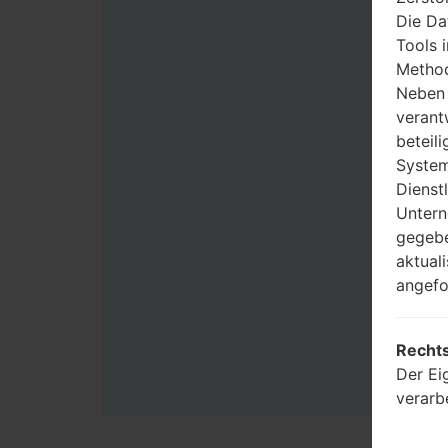
Die Da
Tools 
Method
Neben 
verant
beteili
System
Dienst
Untern
gegebe
aktual
angefo
Rechts
Der Ei
verarb
Benutz
Zwecke