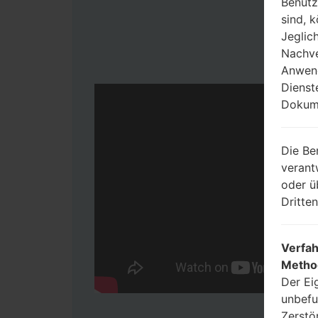
Benutz
sind, 
Jeglic
Nachve
Anwend
Dienst
Dokume
Die Be
verant
oder ü
Dritte
Verfah
Metho
Der Ei
unbefu
Zerstö