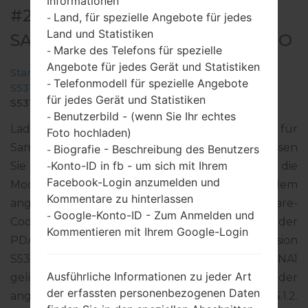
Informationen
#24869 FÜR GT-S5310B -
Land, für spezielle Angebote für jedes
-
Land und Statistiken
SAMSUNGGALAXY POCKET NEO
Marke des Telefons für spezielle
-
Angebote für jedes Gerät und Statistiken
Startseite
→
Galaxy Pocket Neo
→
SamsungGT-
Telefonmodell für spezielle Angebote
-
S5310B
→
GT-
für jedes Gerät und Statistiken
S5310B_1_20150924093339_215q94dieg_fac.zip
Benutzerbild - (wenn Sie Ihr echtes
-
Laden Sie das neueste Firmware-Update für
Foto hochladen)
Samsung Galaxy Pocket Neo herunter. Vergessen
Biografie - Beschreibung des Benutzers
-
Konto-ID in fb - um sich mit Ihrem
Sie jedoch nicht zu überprüfen, ob die
-
Facebook-Login anzumelden und
Modellnummer Ihres Smartphones dem
Kommentare zu hinterlassen
angegebenen GT-S5310B entspricht. Der Firmware-
Google-Konto-ID - Zum Anmelden und
-
Code ZTO ist für BRAZIL. Das Produkt wird mit der
Kommentieren mit Ihrem Google-Login
PDA-Version S5310BVJANA1 und CSC-Version
S5310BZTOANA1, MODEM-Version S5310BVJANA1
Ausführliche Informationen zu jeder Art
geliefert. Die Betriebssystemversion der
der erfassten personenbezogenen Daten
angegebenen Firmware ist Android Jelly Bean 4.1.2.