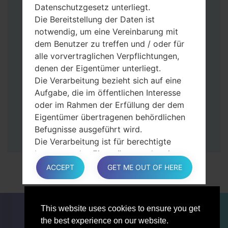
Datenschutzgesetz unterliegt.
Halten Sie die Power- und Lauter-
Die Bereitstellung der Daten ist
Tasten gedrückt.
notwendig, um eine Vereinbarung mit
Dann schließen Sie das Telefon an den PC
dem Benutzer zu treffen und / oder für
an, das Programm Odin erkennt Ihr Gerät
alle vorvertraglichen Verpflichtungen,
und „COM port number“ wird auf dem
denen der Eigentümer unterliegt.
Bildschirm angezeigt.
Die Verarbeitung bezieht sich auf eine
Geben Sie nur die „F. Reset”-Zeit und
Aufgabe, die im öffentlichen Interesse
„Auto-Rebot“ an.
oder im Rahmen der Erfüllung der dem
Zum Schluss klicken Sie „Start“-Taste auf.
Eigentümer übertragenen behördlichen
Ihr Gerät wird neu gestartet und von PC
Befugnisse ausgeführt wird.
getrennt.
Die Verarbeitung ist für berechtigte
Interessen des Eigentümers oder eines
Dritten erforderlich.
ACCEPT
GET ME OUT OF HERE
In jedem Fall hilft der Eigentümer gerne
bei der Erläuterung des für die
Verarbeitung geltenden rechtlichen
FÜR BLOGGER
NACHRICHTEN
VERGLEICHE
This website uses cookies to ensure you get
Rahmens und insbesondere, ob die
KONTAKTE
VERTRAULICHKEIT
the best experience on our website.
Bereitstellung personenbezogener Daten
NUTZUNGSBEDINGUNGEN