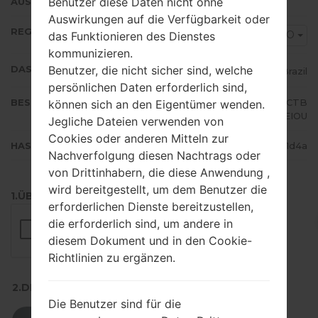
Benutzer diese Daten nicht ohne
AUSFÜHRUNG
Auswirkungen auf die Verfügbarkeit oder
REGION
ZTO
das Funktionieren des Dienstes
kommunizieren.
Benutzer, die nicht sicher sind, welche
DAS LAND
Brazil
persönlichen Daten erforderlich sind,
BESCHREIBUNG
TIM, Claro, Vivo, Oi, Sercomtel, CTB
können sich an den Eigentümer wenden.
C, Nextel, AEIOU
Jegliche Dateien verwenden von
Cookies oder anderen Mitteln zur
HASH
703235a9cfd7838554a428daf011d4a
Nachverfolgung diesen Nachtrags oder
von Drittinhabern, die diese Anwendung ,
wird bereitgestellt, um dem Benutzer die
1.ÜBERPRÜFEN SIE AUF RECAPTCHA
erforderlichen Dienste bereitzustellen,
die erforderlich sind, um andere in
diesem Dokument und in den Cookie-
Richtlinien zu ergänzen.
2.DRÜCKEN SIE ZUM HERUNTERLADEN
Die Benutzer sind für die