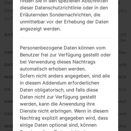
finden Sie in den speziellen Abschnitten
Detalierte Anleitung, wie man die Standart -
dieser Datenschutzrichtlinie oder in den
Firmware auf Samsung-Geräten geflascht wird,
gibt
Erläuternden Sondernachrichten, die
es hier
unmittelbar vor der Erhebung der Daten
angezeigt werden.
DATEINAME
GT-S5310B_1_20150924093339_215
q94dieg_fac
Personenbezogene Daten können vom
FIRMWARE TYP
4 files
Benutzer frei zur Verfügung gestellt oder
bei Verwendung dieses Nachtrags
DATEIGRÖSSE
551.34 MiB
automatisch erhoben werden.
Sofern nicht anders angegeben, sind alle
MODELL
Samsung GT-S5310B
in diesem Addendum erforderlichen
Daten obligatorisch, und falls diese
OS
Android Jelly Bean 4.1.2
Daten nicht zur Verfügung gestellt
PDA/AP AUSFÜHRUNG
S5310BVJANA1
werden, kann die Anwendung ihre
Dienste nicht erbringen. Wenn in diesem
CSC AUSFÜHRUNG
S5310BZTOANA1
Nachtrag explizit angegeben wird, dass
einige Daten optional sind, können
MODEM/CP
S5310BVJANA1