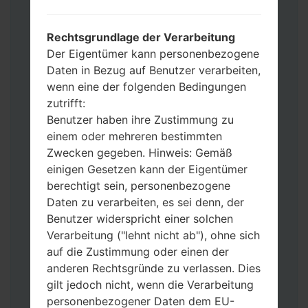
Dateien hinzu.
Wenn Sie das Telefon flashen und auf die
Rechtsgrundlage der Verarbeitung
Werkseinstellungen zurücksetzen
Der Eigentümer kann personenbezogene
möchten, wählen Sie CSC_***, in einem
Daten in Bezug auf Benutzer verarbeiten,
anderen Fall wählen Sie HOME_CSC_***
wenn eine der folgenden Bedingungen
um Ihre Daten zu speichern.
zutrifft:
Jetzt schalten Sie das Gerät aus und
Benutzer haben ihre Zustimmung zu
aktivieren Sie Download-Modus. Alle
einem oder mehreren bestimmten
Methoden, wie es geht:
Zwecken gegeben. Hinweis: Gemäß
Halten Sie die Power-, Lautstärke- und
einigen Gesetzen kann der Eigentümer
Bixbi- Tasten gedrückt.
berechtigt sein, personenbezogene
Halten Sie Lauter- und Leiser-Tasten
Daten zu verarbeiten, es sei denn, der
gedrückt. Schließen Sie das Telefon mit
Benutzer widerspricht einer solchen
einem USB-Kabel an den PC an.
Verarbeitung ("lehnt nicht ab"), ohne sich
Halten Sie die Power-, Lauter- und
auf die Zustimmung oder einen der
Home-Tasten gedrückt.
anderen Rechtsgründe zu verlassen. Dies
Schließen Sie das USB-Kabel an und
gilt jedoch nicht, wenn die Verarbeitung
halten Sie die Leiser- und Bixbi-Tasten
personenbezogener Daten dem EU-
gedrückt.