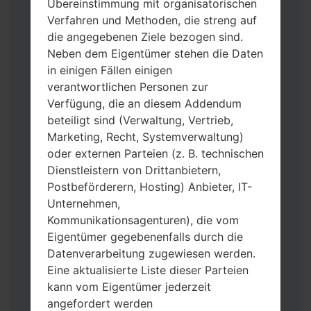
Übereinstimmung mit organisatorischen
Verfahren und Methoden, die streng auf
die angegebenen Ziele bezogen sind.
Neben dem Eigentümer stehen die Daten
in einigen Fällen einigen
verantwortlichen Personen zur
Laden Sie auf Ihren PC:
Odin 3
neueste
Verfügung, die an diesem Addendum
Version herunter.
beteiligt sind (Verwaltung, Vertrieb,
Dann laden Sie die Firmware-Datei
Marketing, Recht, Systemverwaltung)
herunter und entpacken Sie sie.
oder externen Parteien (z. B. technischen
Sie brauchen 1(wählen Sie hier 1 Firmware-
Dienstleistern von Drittanbietern,
Datei aus) oder 5 (wählen Sie 5 Firmware-
Postbeförderern, Hosting) Anbieter, IT-
Dateien aus) Firmware-Dateien:
Unternehmen,
AP: „System & Recovery“
Kommunikationsagenturen), die vom
CP: „Modem & Radio“
Eigentümer gegebenenfalls durch die
CSC_***: „Country & Region & Operator“
Datenverarbeitung zugewiesen werden.
HOME_CSC_***: „Country & Region &
Eine aktualisierte Liste dieser Parteien
Operator“
kann vom Eigentümer jederzeit
Fügen Sie dem Programm Odin 3 alle
angefordert werden