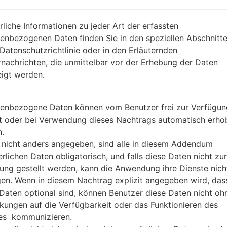
REGION
DA
XSA
rliche Informationen zu jeder Art der erfassten
BESCHREIBUNG
Telstra, YES Optus, Vodafone A
H
enbezogenen Daten finden Sie in den speziellen Abschnitt
U, Virgin Mobile, 3, Crazy Johns
 Datenschutzrichtlinie oder in den Erläuternden
nachrichten, die unmittelbar vor der Erhebung der Daten
igt werden.
1.ÜBERPRÜFEN SIE AUF RECAPTCHA
2
enbezogene Daten können vom Benutzer frei zur Verfügun
lt oder bei Verwendung dieses Nachtrags automatisch erho
.
 nicht anders angegeben, sind alle in diesem Addendum
erlichen Daten obligatorisch, und falls diese Daten nicht zur
ung gestellt werden, kann die Anwendung ihre Dienste nich
gen. Wenn in diesem Nachtrag explizit angegeben wird, das
 Daten optional sind, können Benutzer diese Daten nicht oh
kungen auf die Verfügbarkeit oder das Funktionieren des
es kommunizieren.