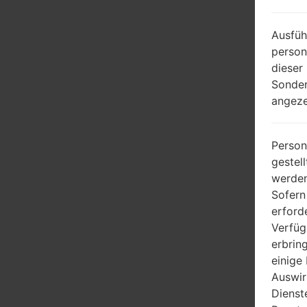
Ausfüh
person
dieser
Sonder
angeze
Person
gestel
werden
Sofern
erford
Verfüg
erbrin
einige
Auswir
Dienst