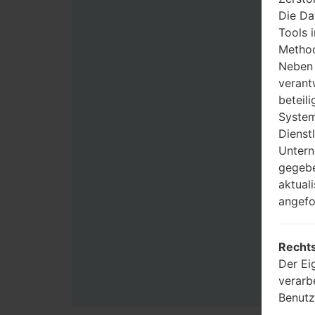
Die Da
Tools 
Method
Neben 
verant
beteili
System
Dienst
Untern
gegebe
aktual
angefo
Rechts
Der Ei
verarb
Benutz
Zwecke