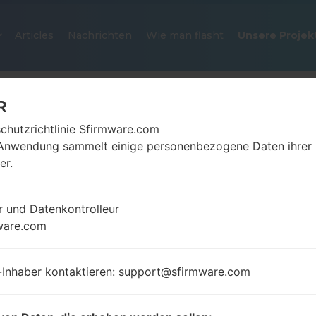
Articles
Nachrichten
Wie man flasht
Unsere Projek
R
chutzrichtlinie Sfirmware.com
Anwendung sammelt einige personenbezogene Daten ihrer
er.
r und Datenkontrolleur
OFFIZIELLER FIRMWARE #44971
ware.com
SAMSUNGGALAXY POCKET NEO
-Inhaber kontaktieren: support@sfirmware.com
Startseite
→
Galaxy Pocket Neo
→
SamsungGT-S5310
S5310B_ZVV_1_20140224154920_htu99j3m01.zip