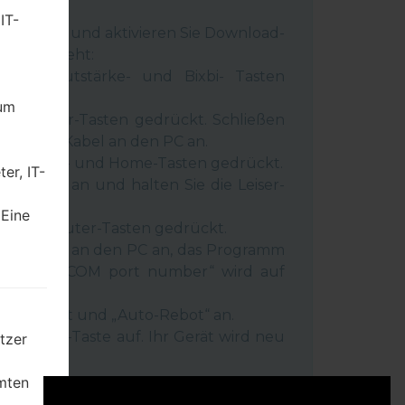
rn.
IT-
 Gerät aus und aktivieren Sie Download-
 wie es geht:
wer-, Lautstärke- und Bixbi- Tasten
dum
und Leiser-Tasten gedrückt. Schließen
inem USB-Kabel an den PC an.
r-, Lauter- und Home-Tasten gedrückt.
er, IT-
SB-Kabel an und halten Sie die Leiser-
ückt.
 Eine
r- und Lauter-Tasten gedrückt.
as Telefon an den PC an, das Programm
rät und „COM port number“ wird auf
igt.
Reset”-Zeit und „Auto-Rebot“ an.
e „Start“-Taste auf. Ihr Gerät wird neu
tzer
getrennt.
mten