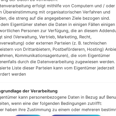
Ihre Daten zu speiche
tenverarbeitung erfolgt mithilfe von Computern und / oder 
Jetzt schalten Sie das
in Übereinstimmung mit organisatorischen Verfahren und
Modus. Alle Methoden,
en, die streng auf die angegebenen Ziele bezogen sind.
Halten Sie die Po
dem Eigentümer stehen die Daten in einigen Fällen einigen
gedrückt.
wortlichen Personen zur Verfügung, die an diesem Adden
Halten Sie Lauter- 
gt sind (Verwaltung, Vertrieb, Marketing, Recht,
Sie das Telefon mit e
verwaltung) oder externen Parteien (z. B. technischen
Halten Sie die Powe
leistern von Drittanbietern, Postbeförderern, Hosting) Anbiet
Schließen Sie das U
ehmen, Kommunikationsagenturen), die vom Eigentümer
und Bixbi-Tasten gedr
nenfalls durch die Datenverarbeitung zugewiesen werden.
Halten Sie die Powe
isierte Liste dieser Parteien kann vom Eigentümer jederzeit
Dann schließen Sie d
rdert werden
Odin erkennt Ihr Ge
dem Bildschirm angeze
Geben Sie nur die „F. 
grundlage der Verarbeitung
Zum Schluss klicken Si
gentümer kann personenbezogene Daten in Bezug auf Benu
gestartet und von PC 
eiten, wenn eine der folgenden Bedingungen zutrifft:
er haben ihre Zustimmung zu einem oder mehreren bestim
n gegeben. Hinweis: Gemäß einigen Gesetzen kann der