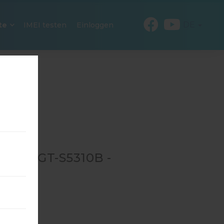
DE
te
IMEI testen
Einloggen
 FÜR GT-S5310B -
B
→
GT-