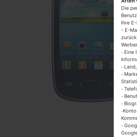
Arten 
Die pe
Benutz
Ihre E
- E-Ma
zurück
Werbem
Eine 
-
Inform
Land,
-
Marke
-
Statist
Telef
-
Benut
-
Biogr
-
Konto
-
Kommen
Goog
-
Google