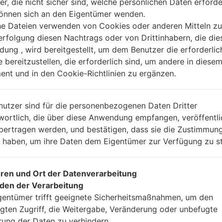
er, die nicht sicher sind, welche persönlichen Daten erforde
können sich an den Eigentümer wenden.
he Dateien verwenden von Cookies oder anderen Mitteln zu
Anleitung
rfolgung diesen Nachtrags oder von Drittinhabern, die die
ung , wird bereitgestellt, um dem Benutzer die erforderlic
e bereitzustellen, die erforderlich sind, um andere in diese
nt und in den Cookie-Richtlinien zu ergänzen.
Laden Sie auf Ihren P
Dann laden Sie die F
Sie sie.
nutzer sind für die personenbezogenen Daten Dritter
Sie brauchen 1(wählen
wortlich, die über diese Anwendung empfangen, veröffentli
(wählen Sie 5 Firmwar
bertragen werden, und bestätigen, dass sie die Zustimmung
AP: „System & Reco
n haben, um ihre Daten dem Eigentümer zur Verfügung zu st
CP: „Modem & Radio
CSC_***: „Country &
HOME_CSC_***: „Cou
ren und Ort der Datenverarbeitung
Fügen Sie dem Progra
den der Verarbeitung
Wenn Sie das T
gentümer trifft geeignete Sicherheitsmaßnahmen, um den
Werkseinstellungen
gten Zugriff, die Weitergabe, Veränderung oder unbefugte
CSC_***, in einem an
rung der Daten zu verhindern.