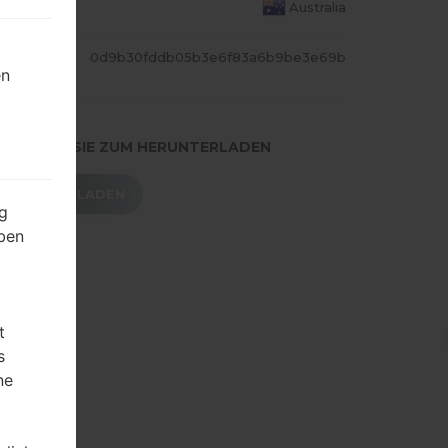
S LAND
Australia
ASH
0d9b30fddb05b3e6f83a6b9be3e69b
en
.DRÜCKEN SIE ZUM HERUNTERLADEN
HERUNTERLADEN
g
ben
t
s
ne