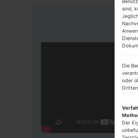
Benutz
sind, 
Jeglic
Nachve
Anwend
Dienst
Dokume
Die Be
verant
oder ü
Dritte
Verfah
Metho
Der Ei
unbefu
Zerstö