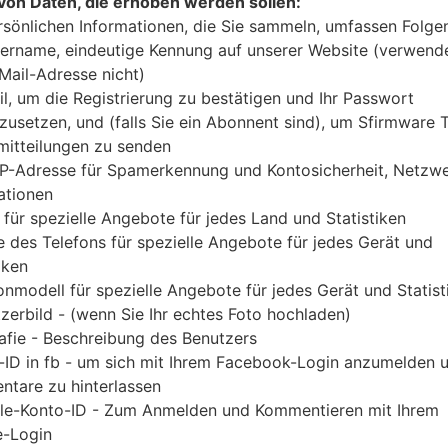
von Daten, die erhoben werden sollen:
Laden Sie das neueste Firmware-Update für
rsönlichen Informationen, die Sie sammeln, umfassen Folge
Vergessen Sie jedoch nicht zu überprüfen, ob 
ername, eindeutige Kennung auf unserer Website (verwend
angegebenen GT-S5310B entspricht. Der Firmware
-Mail-Adresse nicht)
wird mit der PDA-Version S5310BVJANA1 und CS
il, um die Registrierung zu bestätigen und Ihr Passwort
S5310BVJANA1 geliefert. Die Betriebssystemvers
zusetzen, und (falls Sie ein Abonnent sind), um Sfirmware
Jelly Bean 4.1.2. Detalierte Anleitung, wie man d
itteilungen zu senden
IP-Adresse für Spamerkennung und Kontosicherheit, Netzw
geflascht wird,
gibt es hier
ationen
 für spezielle Angebote für jedes Land und Statistiken
DATEINAME
GT-S5310B_ZVV_1_2014022415
FI
 des Telefons für spezielle Angebote für jedes Gerät und
4920_htu99j3m01
iken
DATEIGRÖSSE
554.5 MiB
M
onmodell für spezielle Angebote für jedes Gerät und Statist
zerbild - (wenn Sie Ihr echtes Foto hochladen)
OS
Android Jelly Bean 4.1.2
PD
afie - Beschreibung des Benutzers
A
-ID in fb - um sich mit Ihrem Facebook-Login anzumelden 
tare zu hinterlassen
CSC AUSFÜHRUNG
S5310BZVVANA1
M
le-Konto-ID - Zum Anmelden und Kommentieren mit Ihrem
A
-Login