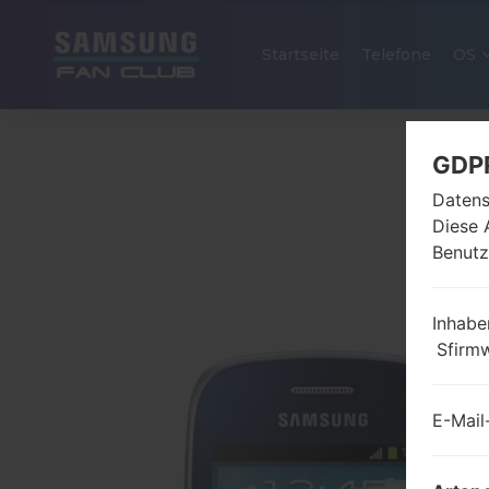
Startseite
Telefone
OS
GDP
Datens
Diese 
Benutz
Inhabe
Sfirm
E-Mail