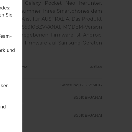
 Samsung Galaxy Pocket Neo herunter.
ndes:
die Modellnummer Ihres Smartphones dem
en Sie
-Code XSA ist für AUSTRALIA. Das Produkt
C-Version S5310BZVVANA1, MODEM-Version
ion der angegebenen Firmware ist Android
 Team-
ie Standart - Firmware auf Samsung-Geräten
erk und
RMWARE TYP
4 files
ODELL
Samsung GT-S5310B
iken
A/AP
S5310BVJANA1
USFÜHRUNG
und
ODEM/CP
S5310BVJANA1
USFÜHRUNG