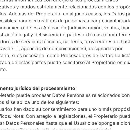
Cómo hacer todos los
zativos y modos estrictamente relacionados con los propó
Presione y mantenga
dos. Además del Propietario, en algunos casos, los Datos 
botón de Subir volumen
cesibles para ciertos tipos de personas a cargo, involucrad
Presione y mantenga
cionamiento de esta Aplicación (administración, ventas, mar
Bajar volumen y lueg
stración legal y del sistema) o partes externas (como terc
Presione y mantenga
dores de servicios técnicos, carteros, proveedores de host
botón de Bajar volumen
as de TI, agencias de comunicaciones), designadas por
Conecte un cable 
tario, si es necesario, como Procesadores de Datos. La list
botón de Bixby y la te
izada de estas partes puede solicitarse al Propietario en cu
Presione y manteng
to.
el botón de Subir vol
Luego, conecte su dis
teléfono y el núme
ento jurídico del procesamiento
pantalla.
pietario puede procesar Datos Personales relacionados con
Especifique solo e
s si se aplica uno de los siguientes:
Automático.
uarios han dado su consentimiento para uno o más propósi
Finalmente, presione 
ficos. Nota: Con arreglo a legislaciones, el Propietario pue
reiniciará y se descone
ar Datos Personales hasta que el Usuario se oponga a dic
amiento ("se excluya"), sin tener que depender del