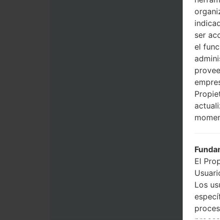
organi
indica
ser ac
el fun
admini
provee
empres
Propie
actual
momen
Fundam
El Pro
Usuario
Los us
especí
proces
proces