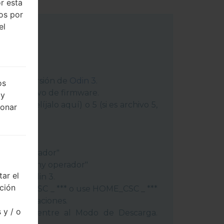
r esta
dos por
el
 última versión de
Odin 3
.
os
ga el archivo de firmware.
 y
chivo 1, elíjalo aquí) o 5 (si es archivo 5,
ionar
peración"
"
gión y operador"
ís y regióny operador"
ar el
ivos a Odin 3.
cción
lash, use CSC _ *** o use HOME_CSC _ ***
s y aplicaciones.
 y / o
éfono y entre al Modo de Descarga.