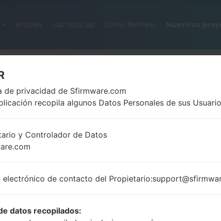
Articles
Las notícias
Cómo flashear
Nuestros proy
R
ca de privacidad de Sfirmware.com
plicación recopila algunos Datos Personales de sus Usuario
tario y Controlador de Datos
ware.com
FIRMWARE OFICIAL #256189 PA
SAMSUNGGALAXY NOTE 20 ULT
 electrónico de contacto del Propietario:support@sfirmwa
Página principal
→
Galaxy Note 20 Ultra 5G
→
Samsu
N986B_1_20210806080936_02u4o8o092_fac.zip
de datos recopilados: