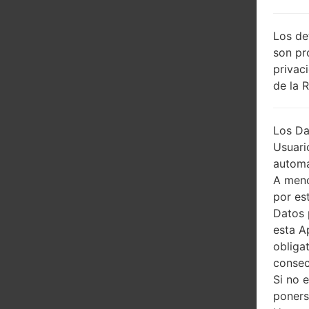
Los de
son pr
privac
de la 
Los Da
Usuari
automá
A meno
por es
Datos 
esta A
obliga
consec
Si no 
poners