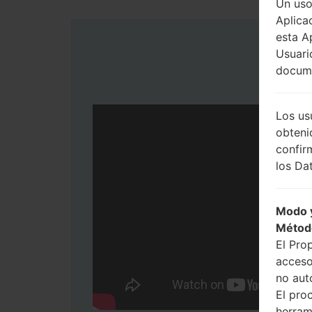
Un uso
Aplica
esta A
Usuari
docume
Los us
obteni
confir
los Dat
Modo y
Métod
El Pro
acceso
no aut
El pro
herram