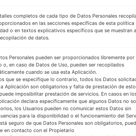
SKZ
DESCRIPCIÓN
Beeline, Kcell, Activ, NEO
PI
talles completos de cada tipo de Datos Personales recopi
O
oporcionados en las secciones específicas de esta política
idad o en textos explicativos específicos que se muestran 
Recopilación de datos.
1.PRESIONE EL BOTÓN PARA CARGAR LOS
2
ARCHIVOS
tos Personales pueden ser proporcionados libremente por 
o o, en caso de Datos de Uso, pueden ser recopilados
ticamente cuando se usa esta Aplicación.
s que se especifique lo contrario, todos los Datos solicita
ta Aplicación son obligatorios y falta de prestación de esto
puede imposibilitar prestación de servicios. En casos en lo
plicación declara específicamente que algunos Datos no s
torios, los Usuarios pueden no comunicar estos Datos sin
uencias para la disponibilidad o el funcionamiento del Serv
está seguro de que Datos Personales son obligatorios, pue
e en contacto con el Propietario