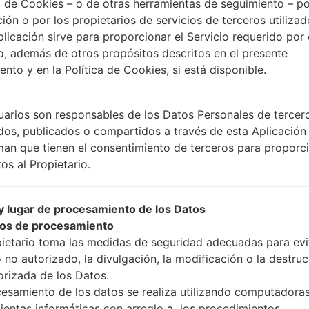
 de Cookies – o de otras herramientas de seguimiento – po
ción o por los propietarios de servicios de terceros utiliza
plicación sirve para proporcionar el Servicio requerido por 
Instrucciones
o, además de otros propósitos descritos en el presente
nto y en la Política de Cookies, si está disponible.
Descargue a su PC: la
uarios son responsables de los Datos Personales de tercer
A continuación, extrai
dos, publicados o compartidos a través de esta Aplicación
Debe obtener 1 (si es ar
man que tienen el consentimiento de terceros para proporc
selecciónelo aquí):
os al Propietario.
AP: "Sistema y Recu
CP: "Módem y Radio
 lugar de procesamiento de los Datos
CSC _ ***: "País y re
os de procesamiento
HOME_CSC _ ***: "Pa
pietario toma las medidas de seguridad adecuadas para evit
Agregue todos los arch
 no autorizado, la divulgación, la modificación o la destru
Si desea hacer clean f
orizada de los Datos.
para mantener sus dato
cesamiento de los datos se realiza utilizando computadoras
Ahora apague su tel
ientas informáticas con arreglo a los procedimientos