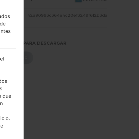
CADILL
42a90993c364e4c20ef3249f612b3da
lados
 de
antes
.PRESIONE PARA DESCARGAR
DESCARGAR
el
dos
s
s que
on
icio.
de