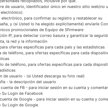
personales recopilados, inclusive por qué:
Descargue la última actualización de firmware par
e de usuario, identificador único en nuestro sitio web(no 
olvide verificar si el número de modelo de su tel
 electrónico)
modelo indicado % MODEL%. El código del firm
 electrónico, para confirmar su registro y restablecer su
viene con la versión PDA N986BXXU3DUH2 y la
seña, y (si Usted lo ha elegido explícitamente) enviarle Cor
MODEM N986BXXU3DUH2. La versión del sistema ope
ónicos promocionales de Equipo de Sfirmware
Tutorial completo sobre cómo actualizar el firmwar
ción IP, para detectar correo basura y garantizar la seguri
ta, la red y la información
 para ofertas especificas para cada país y las estadísticas
NOMBRE DE
SM-N986B_1_2021080608093
TI
 de teléfono, para ofertas especificas para cada dispositiv
ARCHIVO
6_02u4o8o092_fac
sticas
EL TAMAÑO DEL
7.32 GiB
M
o de teléfono, para ofertas especificas para cada disposit
ARCHIVO
adísticas
 de usuario - (si Usted descarga su foto real)
SISTEMA
Android R 11
PD
fía - la descripción del usuario
OPERATIVO
 cuenta de FB - para iniciar sesión en su cuenta y comentar
CSC VERSIÓN
N986BOXM3DUH2
M
 Su Login de Facebook
VE
 cuenta de Google - para iniciar sesión en su cuenta y com
 Su Login de Google
REGIÓN
PA