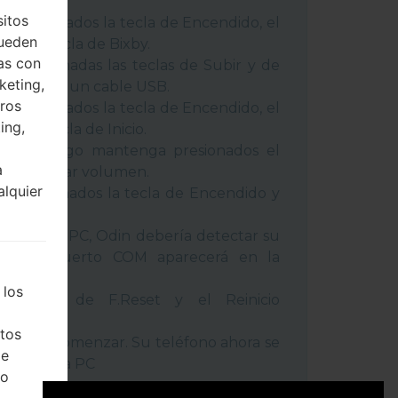
 métodos:
sitos
 presionados la tecla de Encendido, el
pueden
 y la tecla de Bixby.
as con
 presionadas las teclas de Subir y de
keting,
o conecte un cable USB.
eros
 presionados la tecla de Encendido, el
ing,
 y la tecla de Inicio.
USB, luego mantenga presionados el
a
cla de Bajar volumen.
alquier
a presionados la tecla de Encendido y
umen.
positivo a PC, Odin debería detectar su
ro de puerto COM aparecerá en la
 los
l tiempo de F.Reset y el Reinicio
tos
la tecla Comenzar. Su teléfono ahora se
de
ctará de la PC
ho