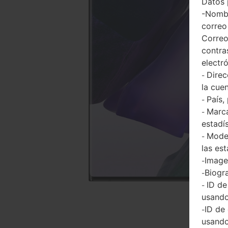
Datos 
-Nombr
correo
Correo
contra
electr
Direc
-
la cuen
País,
-
Marca
-
estadí
Model
-
las est
Imagen
-
Biogra
-
ID de
-
usando
ID de
-
usando