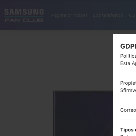
Página principal
Los telefonos
OS
GDP
Políti
Esta A
Propie
Sfirm
Correo
Tipos 