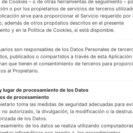
 de Cookies – o de otras herramientas de seguimiento – po
ción o por los propietarios de servicios de terceros utiliza
plicación sirve para proporcionar el Servicio requerido por 
Instrucciones
o, además de otros propósitos descritos en el presente
nto y en la Política de Cookies, si está disponible.
Descargue a su PC: la
uarios son responsables de los Datos Personales de tercer
A continuación, extrai
dos, publicados o compartidos a través de esta Aplicación
Debe obtener 1 (si es ar
man que tienen el consentimiento de terceros para proporc
selecciónelo aquí):
os al Propietario.
AP: "Sistema y Recu
CP: "Módem y Radio
 lugar de procesamiento de los Datos
CSC _ ***: "País y re
os de procesamiento
HOME_CSC _ ***: "Pa
pietario toma las medidas de seguridad adecuadas para evit
Agregue todos los arch
 no autorizado, la divulgación, la modificación o la destru
Si desea hacer clean f
orizada de los Datos.
para mantener sus dato
cesamiento de los datos se realiza utilizando computadoras
Ahora apague su tel
ientas informáticas con arreglo a los procedimientos