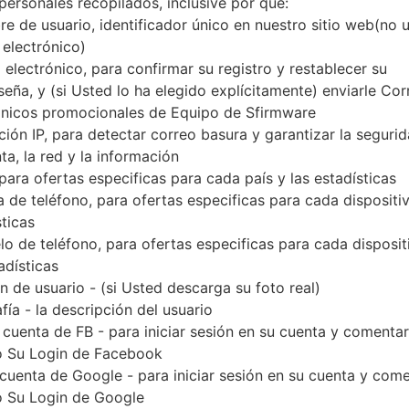
personales recopilados, inclusive por qué:
Descargue la última actualización de firmware par
e de usuario, identificador único en nuestro sitio web(no 
olvide verificar si el número de modelo de su tel
 electrónico)
modelo indicado % MODEL%. El código del firm
 electrónico, para confirmar su registro y restablecer su
viene con la versión PDA N986BXXU3DUH2 y la
seña, y (si Usted lo ha elegido explícitamente) enviarle Cor
MODEM N986BXXU3DUH2. La versión del sistema ope
ónicos promocionales de Equipo de Sfirmware
Tutorial completo sobre cómo actualizar el firmwar
ción IP, para detectar correo basura y garantizar la seguri
ta, la red y la información
 para ofertas especificas para cada país y las estadísticas
NOMBRE DE
SM-N986B_1_2021080608093
TI
 de teléfono, para ofertas especificas para cada dispositiv
ARCHIVO
6_02u4o8o092_fac
sticas
EL TAMAÑO DEL
7.32 GiB
M
o de teléfono, para ofertas especificas para cada disposit
ARCHIVO
adísticas
 de usuario - (si Usted descarga su foto real)
SISTEMA
Android R 11
PD
fía - la descripción del usuario
OPERATIVO
 cuenta de FB - para iniciar sesión en su cuenta y comentar
CSC VERSIÓN
N986BOXM3DUH2
M
 Su Login de Facebook
VE
 cuenta de Google - para iniciar sesión en su cuenta y com
 Su Login de Google
REGIÓN
PA