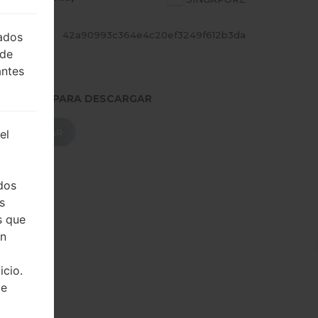
CADILL
42a90993c364e4c20ef3249f612b3da
lados
 de
antes
.PRESIONE PARA DESCARGAR
DESCARGAR
el
dos
s
s que
on
icio.
de