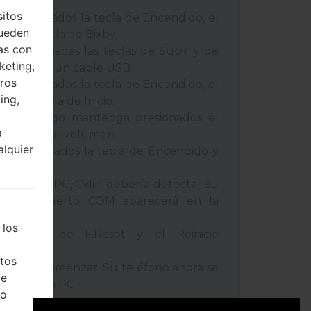
 métodos:
sitos
 presionados la tecla de Encendido, el
pueden
 y la tecla de Bixby.
as con
 presionadas las teclas de Subir y de
keting,
o conecte un cable USB.
eros
 presionados la tecla de Encendido, el
ing,
 y la tecla de Inicio.
USB, luego mantenga presionados el
a
cla de Bajar volumen.
alquier
a presionados la tecla de Encendido y
umen.
positivo a PC, Odin debería detectar su
ro de puerto COM aparecerá en la
 los
l tiempo de F.Reset y el Reinicio
tos
la tecla Comenzar. Su teléfono ahora se
de
ctará de la PC
ho