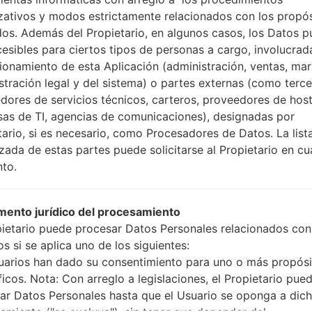
Cómo hacer todos los
zativos y modos estrictamente relacionados con los propó
Presione y mantenga
dos. Además del Propietario, en algunos casos, los Datos 
botón de Subir volumen
cesibles para ciertos tipos de personas a cargo, involucrad
Presione y mantenga
cionamiento de esta Aplicación (administración, ventas, mar
Bajar volumen y lueg
stración legal y del sistema) o partes externas (como terc
Presione y mantenga
dores de servicios técnicos, carteros, proveedores de host
botón de Bajar volumen
as de TI, agencias de comunicaciones), designadas por
Conecte un cable 
tario, si es necesario, como Procesadores de Datos. La list
botón de Bixby y la te
izada de estas partes puede solicitarse al Propietario en cu
Presione y manteng
to.
el botón de Subir vol
Luego, conecte su dis
teléfono y el núme
ento jurídico del procesamiento
pantalla.
pietario puede procesar Datos Personales relacionados con
Especifique solo e
s si se aplica uno de los siguientes:
Automático.
uarios han dado su consentimiento para uno o más propósi
Finalmente, presione 
ficos. Nota: Con arreglo a legislaciones, el Propietario pue
reiniciará y se descone
ar Datos Personales hasta que el Usuario se oponga a dic
amiento ("se excluya"), sin tener que depender del