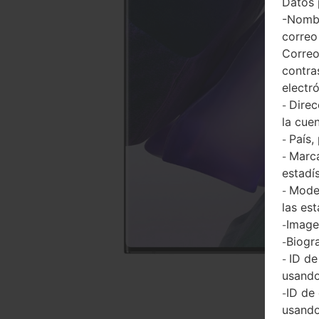
Datos 
-Nombr
correo
Correo
contra
electr
Direc
-
la cuen
País,
-
Marca
-
estadí
Model
-
las est
Imagen
-
Biogra
-
ID de
-
usando
ID de
-
usando