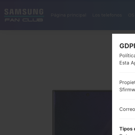
Página principal
Los telefonos
OS
GDP
Políti
Esta A
Propie
Sfirm
Correo
Tipos 