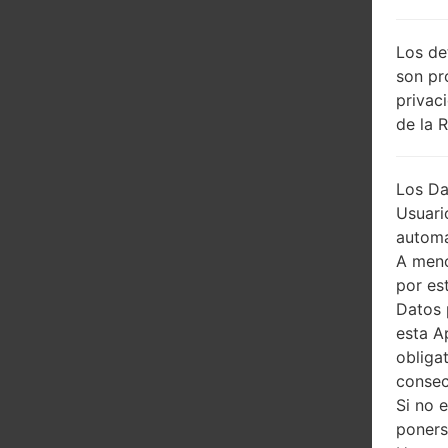
Los de
son pr
privac
de la 
Los Da
Usuari
automá
A meno
por es
Datos 
esta A
obliga
consec
Si no 
poners