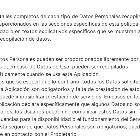
MM1
DESCRIPCIÓN
SGP-M1-3GSM
PI
talles completos de cada tipo de Datos Personales recopi
O
oporcionados en las secciones específicas de esta política
idad o en textos explicativos específicos que se muestran 
Recopilación de datos.
1.PRESIONE EL BOTÓN PARA CARGAR LOS
2
ARCHIVOS
tos Personales pueden ser proporcionados libremente por 
o o, en caso de Datos de Uso, pueden ser recopilados
ticamente cuando se usa esta Aplicación.
s que se especifique lo contrario, todos los Datos solicita
ta Aplicación son obligatorios y falta de prestación de esto
puede imposibilitar prestación de servicios. En casos en lo
plicación declara específicamente que algunos Datos no s
torios, los Usuarios pueden no comunicar estos Datos sin
uencias para la disponibilidad o el funcionamiento del Serv
está seguro de que Datos Personales son obligatorios, pue
e en contacto con el Propietario