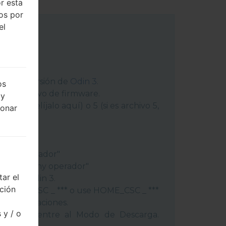
r esta
dos por
el
 última versión de
Odin 3
.
os
ga el archivo de firmware.
 y
chivo 1, elíjalo aquí) o 5 (si es archivo 5,
ionar
peración"
"
gión y operador"
ís y regióny operador"
ar el
ivos a Odin 3.
cción
lash, use CSC _ *** o use HOME_CSC _ ***
s y aplicaciones.
 y / o
éfono y entre al Modo de Descarga.