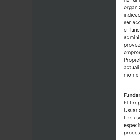
organi
indica
ser ac
el fun
admini
provee
empres
Propie
actual
momen
Fundam
El Pro
Usuario
Los us
especí
proces
proces