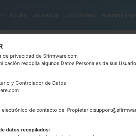
Articles
Las notícias
Cómo flashear
Nuestros proy
R
ca de privacidad de Sfirmware.com
plicación recopila algunos Datos Personales de sus Usuario
tario y Controlador de Datos
ware.com
FIRMWARE OFICIAL #264001 PA
SAMSUNGGALAXY NOTE 20 ULT
 electrónico de contacto del Propietario:support@sfirmwa
Página principal
→
Galaxy Note 20 Ultra 5G
→
Samsu
N986B_1_20210806080936_02u4o8o092_fac.zip
de datos recopilados: