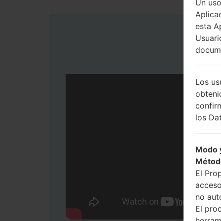
Un uso
Aplica
esta A
Usuari
docume
Los us
obteni
confir
los Dat
Modo y
Métod
El Pro
acceso
no aut
El pro
herram