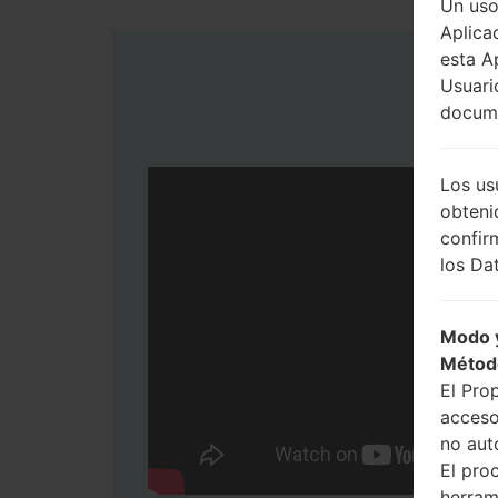
Un uso
Aplica
esta A
Usuari
docume
Los us
obteni
confir
los Dat
Modo y
Métod
El Pro
acceso
no aut
El pro
herram