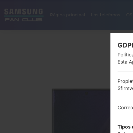
Página principal
Los telefonos
OS
GDP
Políti
Esta A
Propie
Sfirm
Correo
Tipos 