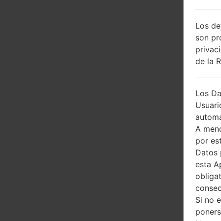
Los de
son pr
privac
de la 
Los Da
Usuari
automá
A meno
por es
Datos 
esta A
obliga
consec
Si no 
poners