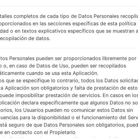
SLK
DESCRIPCIÓN
Dialog, Mobitel, Etisalat, Airtel,
PI
talles completos de cada tipo de Datos Personales recopi
Hutch
O
oporcionados en las secciones específicas de esta política
idad o en textos explicativos específicos que se muestran 
Recopilación de datos.
1.PRESIONE EL BOTÓN PARA CARGAR LOS
2
ARCHIVOS
tos Personales pueden ser proporcionados libremente por 
o o, en caso de Datos de Uso, pueden ser recopilados
ticamente cuando se usa esta Aplicación.
s que se especifique lo contrario, todos los Datos solicita
ta Aplicación son obligatorios y falta de prestación de esto
puede imposibilitar prestación de servicios. En casos en lo
plicación declara específicamente que algunos Datos no s
torios, los Usuarios pueden no comunicar estos Datos sin
uencias para la disponibilidad o el funcionamiento del Serv
está seguro de que Datos Personales son obligatorios, pue
e en contacto con el Propietario