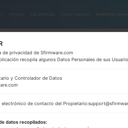
Articles
Las notícias
Cómo flashear
Nuestros proy
R
ca de privacidad de Sfirmware.com
plicación recopila algunos Datos Personales de sus Usuario
tario y Controlador de Datos
ware.com
FIRMWARE OFICIAL #256531 PA
SAMSUNGGALAXY NOTE 20 ULT
 electrónico de contacto del Propietario:support@sfirmwa
Página principal
→
Galaxy Note 20 Ultra 5G
→
Samsu
N986B_1_20210806080936_02u4o8o092_fac.zip
de datos recopilados: