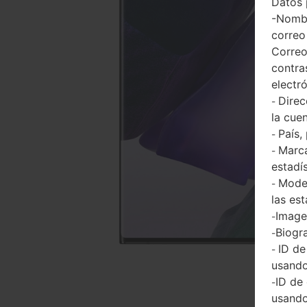
Datos 
-Nombr
correo
Correo
contra
electr
Direc
-
la cuen
País,
-
Marca
-
estadí
Model
-
las est
Imagen
-
Biogra
-
ID de
-
usando
ID de
-
usando