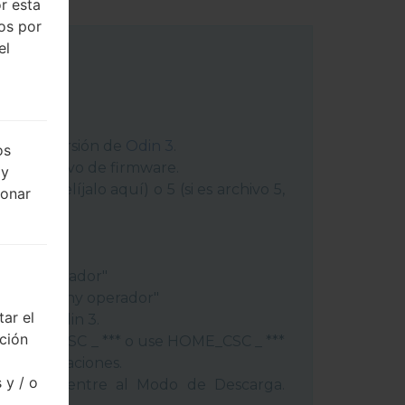
r esta
dos por
el
 última versión de
Odin 3
.
os
ga el archivo de firmware.
 y
chivo 1, elíjalo aquí) o 5 (si es archivo 5,
ionar
peración"
"
gión y operador"
ís y regióny operador"
ar el
ivos a Odin 3.
cción
lash, use CSC _ *** o use HOME_CSC _ ***
s y aplicaciones.
 y / o
éfono y entre al Modo de Descarga.