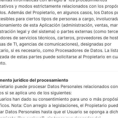
Cómo hacer todos los
zativos y modos estrictamente relacionados con los propó
Presione y mantenga
dos. Además del Propietario, en algunos casos, los Datos 
botón de Subir volumen
cesibles para ciertos tipos de personas a cargo, involucrad
Presione y mantenga
cionamiento de esta Aplicación (administración, ventas, mar
Bajar volumen y lueg
stración legal y del sistema) o partes externas (como terc
Presione y mantenga
dores de servicios técnicos, carteros, proveedores de host
botón de Bajar volumen
as de TI, agencias de comunicaciones), designadas por
Conecte un cable 
tario, si es necesario, como Procesadores de Datos. La list
botón de Bixby y la te
izada de estas partes puede solicitarse al Propietario en cu
Presione y manteng
to.
el botón de Subir vol
Luego, conecte su dis
teléfono y el núme
ento jurídico del procesamiento
pantalla.
pietario puede procesar Datos Personales relacionados con
Especifique solo e
s si se aplica uno de los siguientes:
Automático.
uarios han dado su consentimiento para uno o más propósi
Finalmente, presione 
ficos. Nota: Con arreglo a legislaciones, el Propietario pue
reiniciará y se descone
ar Datos Personales hasta que el Usuario se oponga a dic
amiento ("se excluya"), sin tener que depender del