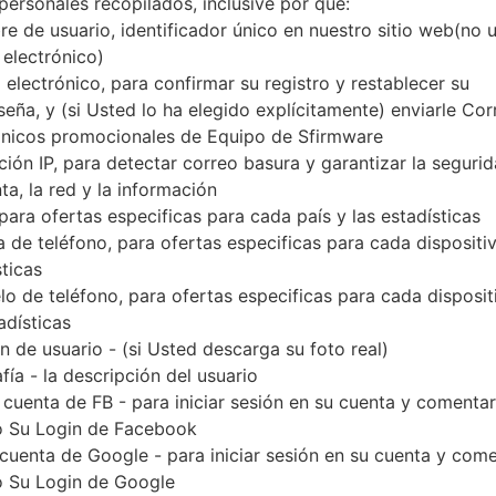
personales recopilados, inclusive por qué:
Descargue la última actualización de firmware par
e de usuario, identificador único en nuestro sitio web(no 
olvide verificar si el número de modelo de su tel
 electrónico)
modelo indicado % MODEL%. El código del firmwar
 electrónico, para confirmar su registro y restablecer su
con la versión PDA N986BXXU3DUH2 y la versi
seña, y (si Usted lo ha elegido explícitamente) enviarle Cor
N986BXXU3DUH2. La versión del sistema operativo d
ónicos promocionales de Equipo de Sfirmware
completo sobre cómo actualizar el firmware oficial
ción IP, para detectar correo basura y garantizar la seguri
ta, la red y la información
 para ofertas especificas para cada país y las estadísticas
NOMBRE DE
SM-N986B_1_2021080608093
TI
 de teléfono, para ofertas especificas para cada dispositiv
ARCHIVO
6_02u4o8o092_fac
sticas
EL TAMAÑO DEL
7.32 GiB
M
o de teléfono, para ofertas especificas para cada disposit
ARCHIVO
adísticas
 de usuario - (si Usted descarga su foto real)
SISTEMA
Android R 11
PD
fía - la descripción del usuario
OPERATIVO
 cuenta de FB - para iniciar sesión en su cuenta y comentar
CSC VERSIÓN
N986BOXM3DUH2
M
 Su Login de Facebook
VE
 cuenta de Google - para iniciar sesión en su cuenta y com
 Su Login de Google
REGIÓN
PA