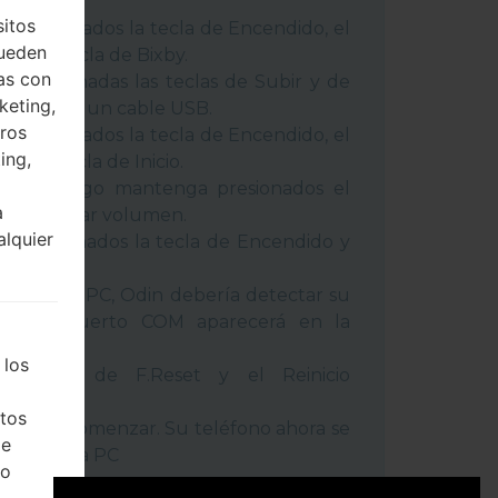
 métodos:
sitos
 presionados la tecla de Encendido, el
pueden
 y la tecla de Bixby.
as con
 presionadas las teclas de Subir y de
keting,
o conecte un cable USB.
eros
 presionados la tecla de Encendido, el
ing,
 y la tecla de Inicio.
USB, luego mantenga presionados el
a
cla de Bajar volumen.
alquier
a presionados la tecla de Encendido y
umen.
positivo a PC, Odin debería detectar su
ro de puerto COM aparecerá en la
 los
l tiempo de F.Reset y el Reinicio
tos
la tecla Comenzar. Su teléfono ahora se
de
ctará de la PC
ho