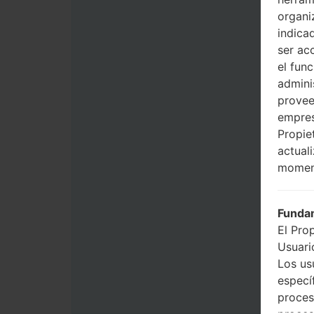
organi
indica
ser ac
el fun
admini
provee
empres
Propie
actual
momen
Fundam
El Pro
Usuario
Los us
especí
proces
proces