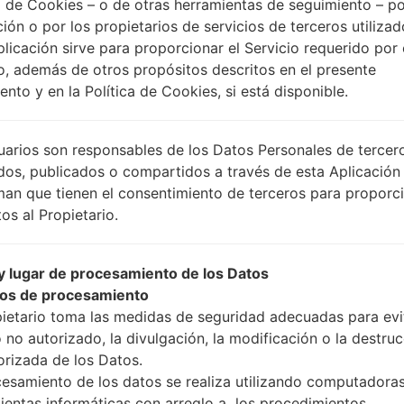
 de Cookies – o de otras herramientas de seguimiento – po
ción o por los propietarios de servicios de terceros utiliza
plicación sirve para proporcionar el Servicio requerido por 
Instrucciones
o, además de otros propósitos descritos en el presente
nto y en la Política de Cookies, si está disponible.
Descargue a su PC: la
uarios son responsables de los Datos Personales de tercer
A continuación, extrai
dos, publicados o compartidos a través de esta Aplicación
Debe obtener 1 (si es ar
man que tienen el consentimiento de terceros para proporc
selecciónelo aquí):
os al Propietario.
AP: "Sistema y Recu
CP: "Módem y Radio
 lugar de procesamiento de los Datos
CSC _ ***: "País y re
os de procesamiento
HOME_CSC _ ***: "Pa
pietario toma las medidas de seguridad adecuadas para evit
Agregue todos los arch
 no autorizado, la divulgación, la modificación o la destru
Si desea hacer clean f
orizada de los Datos.
para mantener sus dato
cesamiento de los datos se realiza utilizando computadoras
Ahora apague su tel
ientas informáticas con arreglo a los procedimientos