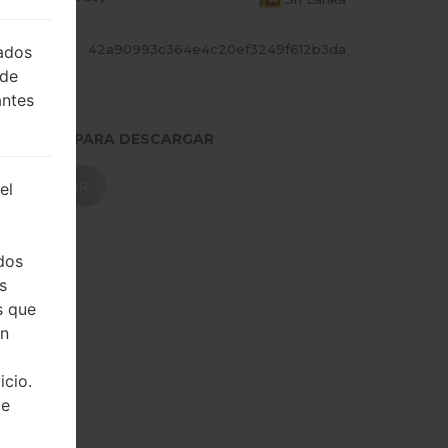
CADILL
42a90993c364e4c20ef3249f612b3da
lados
 de
antes
.PRESIONE PARA DESCARGAR
DESCARGAR
el
dos
s
s que
on
icio.
de